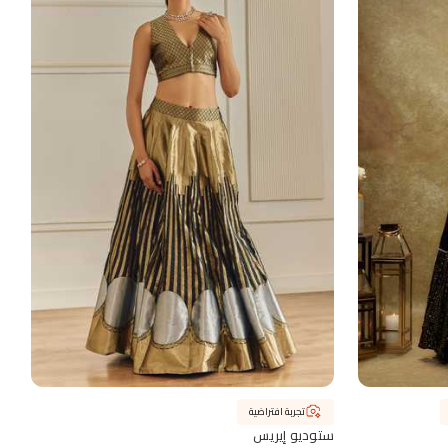
تجربة افتراضية
ستوديو إيريس