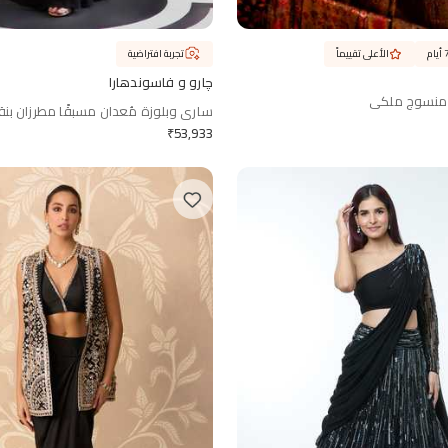
الأعلى تقييماً
تجربة افتراضية
چارو و فاسوندهارا
 منسوج ملكي
ساري وبلوزة مُعدان مسبقًا مطرزان بن
₹
53,933