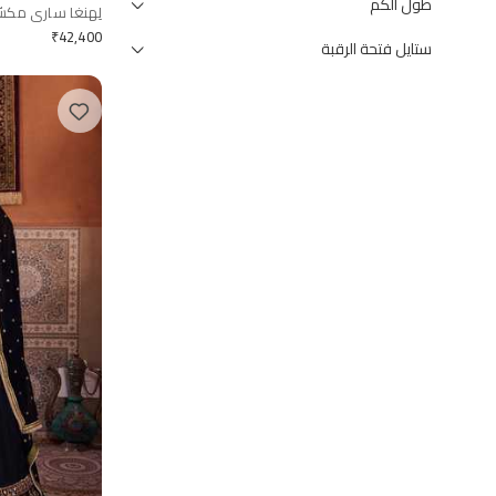
طول الكم
لِهنغا ساري مك
₹
42,400
ستايل فتحة الرقبة