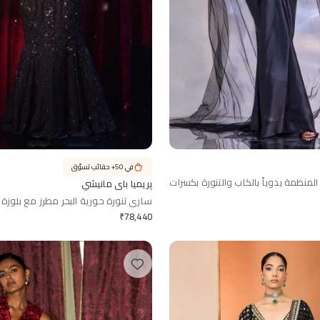
في 50+ حقائب تسوّق
نظمة يدوياً بالكاب والتنورة بكسرات
پريميا باي مانيشي
ساري تنورة حورية البحر مطرز مع بلوزة
₹
78,440