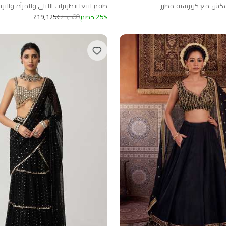
شكش مع كورسيه مطرز
طقم لينغا بتطريزات الليلي والمرآة والترتر
%
25
خصم
25,500
₹
₹
19,125