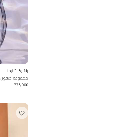
راشيكا شارما
مجموعة جيڤون الم
₹
35,000