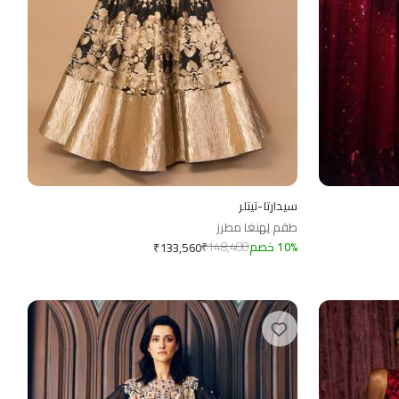
سيدارتا-تيتلر
طقم لِهنغا مطرز
%
10
خصم
148,400
₹
₹
133,560