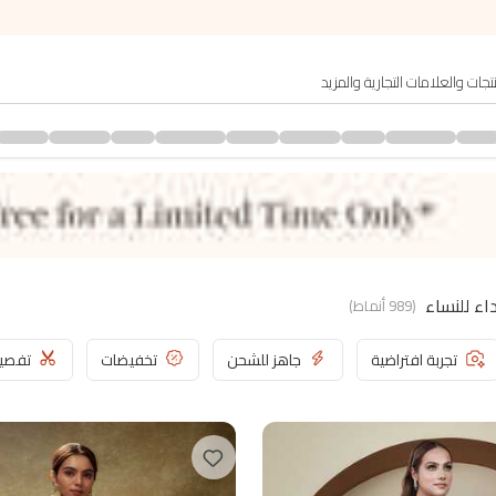
(
989
أنماط
)
تجربة افتراضية
جاهز للشحن
تخفيضات
تفصي