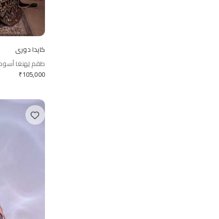
كاپدا دوري
طقم لِهنغا أسود 
₹
105,000