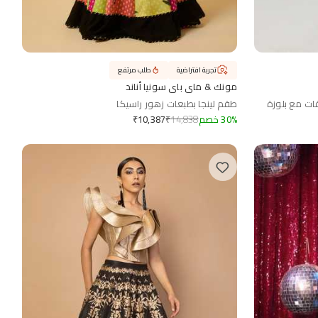
تجربة افتراضية
طلب مرتفع
مونك & ماي باي سونيا أناند
قات مع بلوزة
طقم لينجا بطبعات زهور راسيكا
%
30
خصم
14,838
₹
₹
10,387