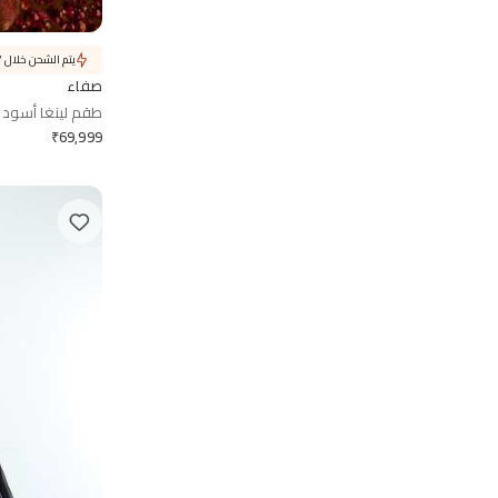
يتم الشحن خلال 7 أيام
صفاء
طقم لينغا أسود
₹
69,999