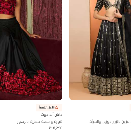
الأعلى تقييماً
داش آند دوت
زين بالزرار دوزي والمرآة
تنورة واسعة مطرزة بالزهور
₹
16,290