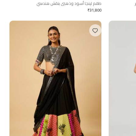
طقم لينجا أسود وذهبي بنقش هندسي
₹
31,800