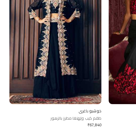
خوشبو باغري
طقم كيب ولِهنغا مطرز بالزهور
₹
67,840