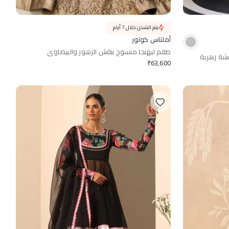
يتم الشحن خلال 7 أيام
أملتاس كوتور
طقم ليهنجا منسوج بنقش الزهور والبيضاوي
قشة زهرية
₹
63,600