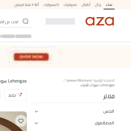
نساء
رجال
أطفال
مجوهرات
اكسسوارات
أظا X هما قريشي
Lehengas سوداء للنساء
الصفحة الرئيسية
/
Women
/
Sarees
/
Lehengas سوداء للنساء
فلاتر
جديد
الجنس
المصمّمون