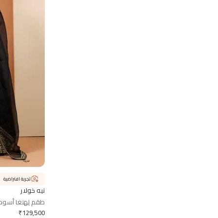
تجربة افتراضية
نيه خولار
طقم لِهنغا أسود م
₹
129,500