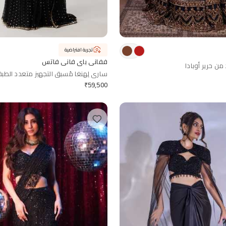
تجربة افتراضية
ففاني باي فاني فاتس
من حرير أوبادا
ساري لِهنغا مُسبق التجهيز متعدد الطب
₹
59,500