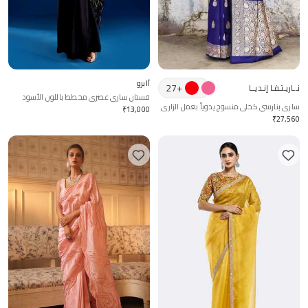
آابرو
27
+
نــاريـتـفـا إنـديــا
فستان ساري عصري مخطط باللون الأسود
ساري بنارسي كحلي منسوج يدوياً بعمل الزاري
₹
13,000
مع بلوزة جاهزة
₹
27,560