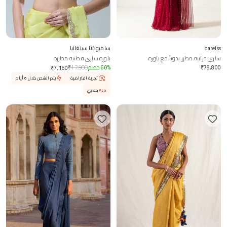
dareiss
ساميوكتا سينغانيا
ساري درابيه مطرز يدوياً مع بلوزة
بلوزة ساري قطنية مطرزة
78,800
₹
%
60
خصم
17,900
₹
₹
7,160
تجربة افتراضية
يتم الشحن خلال 6 أيام
Aza
حصري