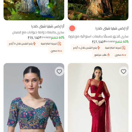
أزا إكس شيلپا شيتي كندرا
أزا إكس شيلپا شيتي كندرا
ساري بطبعة دوامة حيوانات مع قميص
ساري مُجهز مسبقًا بطبعات استوائية مع بلوزة
%
40
خصم
31,900
₹
₹
19,140
متباينة
%
40
خصم
45,900
₹
₹
27,540
تجربة افتراضية
يتم الشحن خلال 3 أيام
تجربة افتراضية
يتم الشحن خلال 4 أيام
Aza
حصري
Aza
حصري
طلب مرتفع