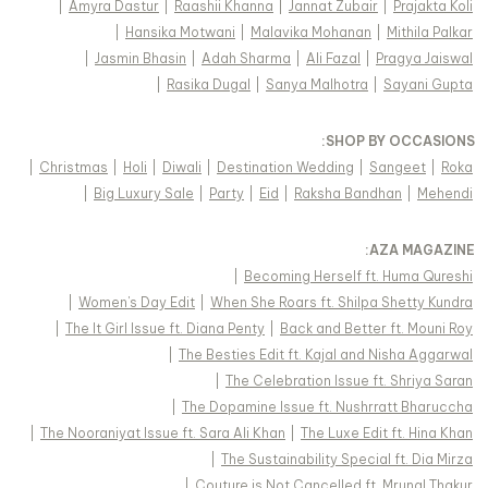
|
Amyra Dastur
|
Raashii Khanna
|
Jannat Zubair
|
Prajakta Koli
|
Hansika Motwani
|
Malavika Mohanan
|
Mithila Palkar
|
Jasmin Bhasin
|
Adah Sharma
|
Ali Fazal
|
Pragya Jaiswal
|
Rasika Dugal
|
Sanya Malhotra
|
Sayani Gupta
:
SHOP BY OCCASIONS
|
Christmas
|
Holi
|
Diwali
|
Destination Wedding
|
Sangeet
|
Roka
|
Big Luxury Sale
|
Party
|
Eid
|
Raksha Bandhan
|
Mehendi
:
AZA MAGAZINE
|
Becoming Herself ft. Huma Qureshi
|
Women's Day Edit
|
When She Roars ft. Shilpa Shetty Kundra
|
The It Girl Issue ft. Diana Penty
|
Back and Better ft. Mouni Roy
|
The Besties Edit ft. Kajal and Nisha Aggarwal
|
The Celebration Issue ft. Shriya Saran
|
The Dopamine Issue ft. Nushrratt Bharuccha
|
The Nooraniyat Issue ft. Sara Ali Khan
|
The Luxe Edit ft. Hina Khan
|
The Sustainability Special ft. Dia Mirza
|
Couture is Not Cancelled ft. Mrunal Thakur