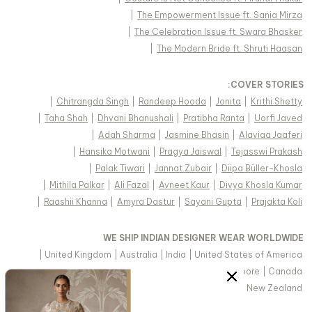
|
The Empowerment Issue ft. Sania Mirza
|
The Celebration Issue ft. Swara Bhasker
|
The Modern Bride ft. Shruti Haasan
:
COVER STORIES
|
Chitrangda Singh
|
Randeep Hooda
|
Jonita
|
Krithi Shetty
|
Taha Shah
|
Dhvani Bhanushali
|
Pratibha Ranta
|
Uorfi Javed
|
Adah Sharma
|
Jasmine Bhasin
|
Alaviaa Jaaferi
|
Hansika Motwani
|
Pragya Jaiswal
|
Tejasswi Prakash
|
Palak Tiwari
|
Jannat Zubair
|
Diipa Büller-Khosla
|
Mithila Palkar
|
Ali Fazal
|
Avneet Kaur
|
Divya Khosla Kumar
|
Raashii Khanna
|
Amyra Dastur
|
Sayani Gupta
|
Prajakta Koli
WE SHIP INDIAN DESIGNER WEAR WORLDWIDE
|
United Kingdom
|
Australia
|
India
|
United States of America
|
Saudi Arabia
|
United Arab Emirates
|
Singapore
|
Canada
|
Hong Kong & more
|
Malaysia
|
New Zealand