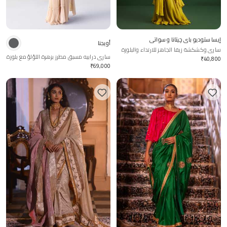
إيسا ستوديو باي چيتانا و سواتي
أويجنا
ساري وكشكشة زيفا الجاهز للارتداء والبلوزة
ساري درابيه مسبق مطرز بزهرة اللؤلؤ مع بلوزة
₹
40,800
₹
69,000