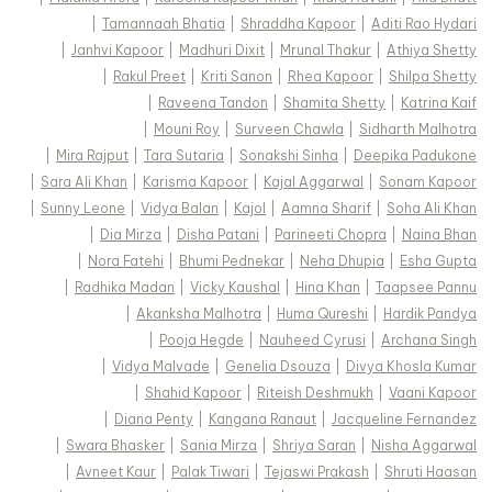
|
Tamannaah Bhatia
|
Shraddha Kapoor
|
Aditi Rao Hydari
|
Janhvi Kapoor
|
Madhuri Dixit
|
Mrunal Thakur
|
Athiya Shetty
|
Rakul Preet
|
Kriti Sanon
|
Rhea Kapoor
|
Shilpa Shetty
|
Raveena Tandon
|
Shamita Shetty
|
Katrina Kaif
|
Mouni Roy
|
Surveen Chawla
|
Sidharth Malhotra
|
Mira Rajput
|
Tara Sutaria
|
Sonakshi Sinha
|
Deepika Padukone
|
Sara Ali Khan
|
Karisma Kapoor
|
Kajal Aggarwal
|
Sonam Kapoor
|
Sunny Leone
|
Vidya Balan
|
Kajol
|
Aamna Sharif
|
Soha Ali Khan
|
Dia Mirza
|
Disha Patani
|
Parineeti Chopra
|
Naina Bhan
|
Nora Fatehi
|
Bhumi Pednekar
|
Neha Dhupia
|
Esha Gupta
|
Radhika Madan
|
Vicky Kaushal
|
Hina Khan
|
Taapsee Pannu
|
Akanksha Malhotra
|
Huma Qureshi
|
Hardik Pandya
|
Pooja Hegde
|
Nauheed Cyrusi
|
Archana Singh
|
Vidya Malvade
|
Genelia Dsouza
|
Divya Khosla Kumar
|
Shahid Kapoor
|
Riteish Deshmukh
|
Vaani Kapoor
|
Diana Penty
|
Kangana Ranaut
|
Jacqueline Fernandez
|
Swara Bhasker
|
Sania Mirza
|
Shriya Saran
|
Nisha Aggarwal
|
Avneet Kaur
|
Palak Tiwari
|
Tejaswi Prakash
|
Shruti Haasan