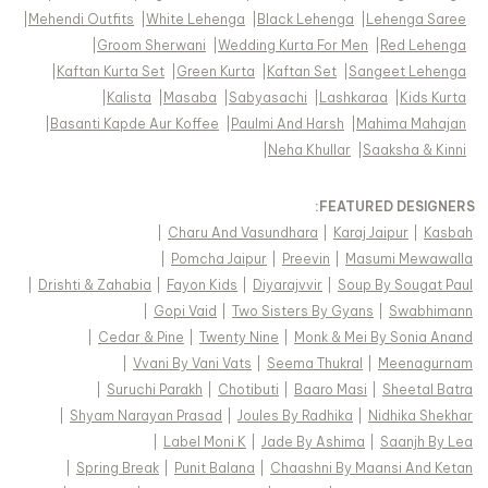
|
Mehendi Outfits
|
White Lehenga
|
Black Lehenga
|
Lehenga Saree
|
Groom Sherwani
|
Wedding Kurta For Men
|
Red Lehenga
|
Kaftan Kurta Set
|
Green Kurta
|
Kaftan Set
|
Sangeet Lehenga
|
Kalista
|
Masaba
|
Sabyasachi
|
Lashkaraa
|
Kids Kurta
|
Basanti Kapde Aur Koffee
|
Paulmi And Harsh
|
Mahima Mahajan
|
Neha Khullar
|
Saaksha & Kinni
FEATURED DESIGNERS:
|
Charu And Vasundhara
|
Karaj Jaipur
|
Kasbah
|
Pomcha Jaipur
|
Preevin
|
Masumi Mewawalla
|
Drishti & Zahabia
|
Fayon Kids
|
Diyarajvvir
|
Soup By Sougat Paul
|
Gopi Vaid
|
Two Sisters By Gyans
|
Swabhimann
|
Cedar & Pine
|
Twenty Nine
|
Monk & Mei By Sonia Anand
|
Vvani By Vani Vats
|
Seema Thukral
|
Meenagurnam
|
Suruchi Parakh
|
Chotibuti
|
Baaro Masi
|
Sheetal Batra
|
Shyam Narayan Prasad
|
Joules By Radhika
|
Nidhika Shekhar
|
Label Moni K
|
Jade By Ashima
|
Saanjh By Lea
|
Spring Break
|
Punit Balana
|
Chaashni By Maansi And Ketan