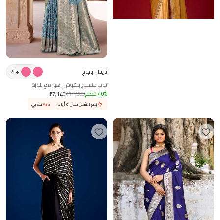
ديفناغري
4
+
ناينتارا باجاج
ساري مطرز بتدرج لوني مع بلوزة
ثوب منسوج بنقوش زهور مع بلوزة
₹
64,500
%
40
خصم
11,900
₹
₹
7,140
يتم الشحن خلال 6 أيام
Aza
حصري