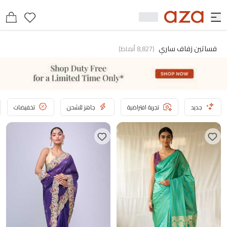
فساتين زفاف ساري
(
8,827
أنماط
)
جديد
تجربة افتراضية
جاهز للشحن
تخفيضات