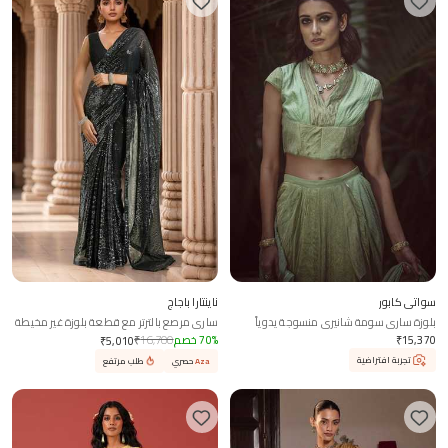
سواتي كابور
ناينتارا باجاج
بلوزة ساري سومة شانيري منسوجة يدوياً
ساري مرصع بالترتر مع قطعة بلوزة غير مخيطة
15,370
₹
%
70
خصم
16,700
₹
₹
5,010
تجربة افتراضية
Aza
حصري
طلب مرتفع