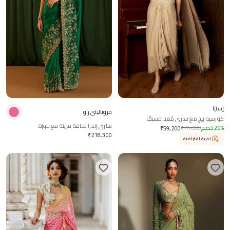
إستيا
مروناليني راو
كورسيه بيج مع ساري مُعد مسبقًا
ساري إندرا بحافة مزينة مع بلوزة
%
20
خصم
74,000
₹
₹
59,200
₹
218,300
تجربة افتراضية