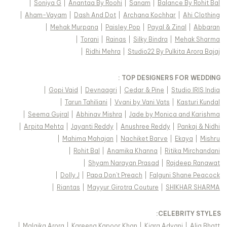
|
Soniya G
|
Anantaa By Roohi
|
Sanam
|
Balance By Rohit Bal
|
Aham-Vayam
|
Dash And Dot
|
Archana Kochhar
|
Ahi Clothing
|
Mehak Murpana
|
Paisley Pop
|
Payal & Zinal
|
Abbaran
|
Torani
|
Rainas
|
Silky Bindra
|
Mehak Sharma
|
Ridhi Mehra
|
Studio22 By Pulkita Arora Bajaj
TOP DESIGNERS FOR WEDDING :
|
Gopi Vaid
|
Devnaagri
|
Cedar & Pine
|
Studio IRIS India
|
Tarun Tahiliani
|
Vvani by Vani Vats
|
Kasturi Kundal
|
Seema Gujral
|
Abhinav Mishra
|
Jade by Monica and Karishma
|
Arpita Mehta
|
Jayanti Reddy
|
Anushree Reddy
|
Pankaj & Nidhi
|
Mahima Mahajan
|
Nachiket Barve
|
Ekaya
|
Mishru
|
Rohit Bal
|
Anamika Khanna
|
Ritika Mirchandani
|
Shyam Narayan Prasad
|
Rajdeep Ranawat
|
Dolly J
|
Papa Don't Preach
|
Falguni Shane Peacock
|
Riantas
|
Mayyur Girotra Couture
|
SHIKHAR SHARMA
:
CELEBRITY STYLES
|
Malaika Arora
|
Kareena Kapoor Khan
|
Kiara Advani
|
Alia Bhatt