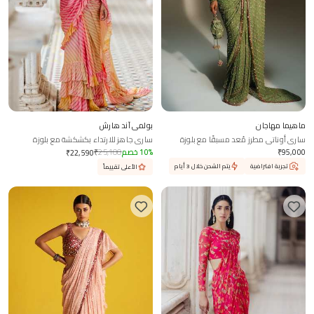
ماهيما مهاجان
بولمي آند هارش
ساري أوناتي مطرز مُعد مسبقًا مع بلوزة
ساري جاهز للارتداء بكشكشة مع بلوزة
95,000
₹
%
10
خصم
25,100
₹
₹
22,590
تجربة افتراضية
يتم الشحن خلال 3 أيام
الأعلى تقييماً