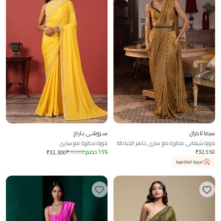
سيما ثاكرال
سـروشـي بـاراخ
بلوزة شيفاني مطرزة مع ساري جاهز الخياطة
بلوزة مطرزة مع ساري
32,550
₹
%
15
خصم
38,000
₹
₹
32,300
تجربة افتراضية