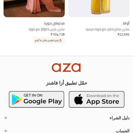
أونايا
ميدوشي بجوريا
ساري مطرز بالترتر مع بلوزة مزهرة
ساري مزين باللؤلؤ مع بلوزة
₹
104,728
₹
22,995
يتم الشحن خلال 6 أيام
حمّل تطبيق أزا فاشنز
دليل الشراء
الحساب