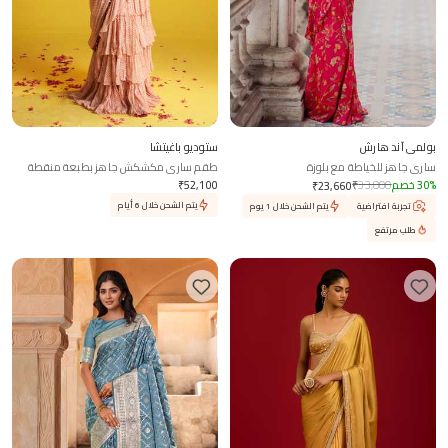
بولمي آند هارش
ستوديو باغيتشا
ساري جاهز للخياطة مع بلوزة
طقم ساري مكشكش جاهز بطبعة منقطة
%
30
خصم
33,800
₹
52,100
₹
₹
23,660
يتم الشحن خلال 6 أيام
تجربة افتراضية
يتم الشحن خلال 1 يوم
طلب مرتفع