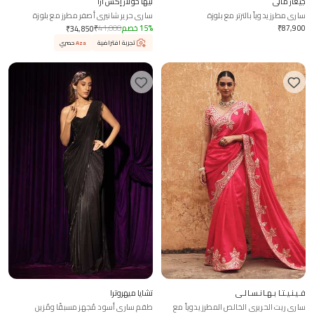
جيغار مالي
نيها خولار إكس أزا
ساري مطرز يدوياً بالترتر مع بلوزة
ساري حرير شانيري أصفر مطرز مع بلوزة
87,900
₹
%
15
خصم
41,000
₹
₹
34,850
تجربة افتراضية
Aza
حصري
فـيـنـيـتـا بـهـانـسـالـي
تشايا ميهروترا
ساري ريت الحريري الخالص المطرز يدوياً مع
طقم ساري أسود مُجهز مسبقًا ومُزين