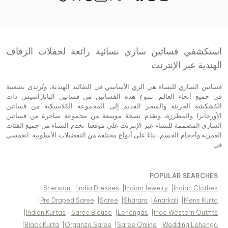
استكشفي فساتين ساري نسائية رائعة لحفلات الزفاف
الهندية عبر الإنترنت
فساتين الساري للنساء هي الزي الأساسي في التقاليد الهندية، وتُرتدى بشعبية
في جميع أنحاء العالم. تتنوع هذه الفساتين من فساتين الباناراسيس ذات
الكشكشة الجريئة والسحر القديم إلى المجموعة الكلاسيكية من فساتين
الأورجانزا والمطرزة، ونقدم نسخة موسعة من مجموعة ساحرة من فساتين
الساري المصممة للنساء عبر الإنترنت على موقعنا. نخدم النساء من جميع الفئات
العمرية وأحجام الجسم، بناءً على أنواع مختلفة من التفضيلات الأسلوبية. انغمسي
في
POPULAR SEARCHES
|
Sherwani
|
India Dresses
|
Indian Jewelry
|
Indian Clothes
|
Pre Draped Saree
|
Saree
|
Sharara
|
Anarkali
|
Mens Kurta
|
Indian Kurtas
|
Saree Blouse
|
Lehengas
|
Indo Western Outfits
|
Black Kurta
|
Organza Saree
|
Saree Online
|
Wedding Lehenga