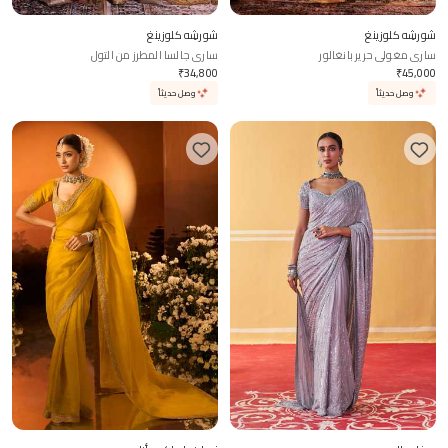
شورشِه كلوزينغ
شورشِه كلوزينغ
ساري مغولي حرير بانغالور
ساري جالسا المطرز من التول
₹
34,800
₹
45,000
وصل حديثاً
وصل حديثاً