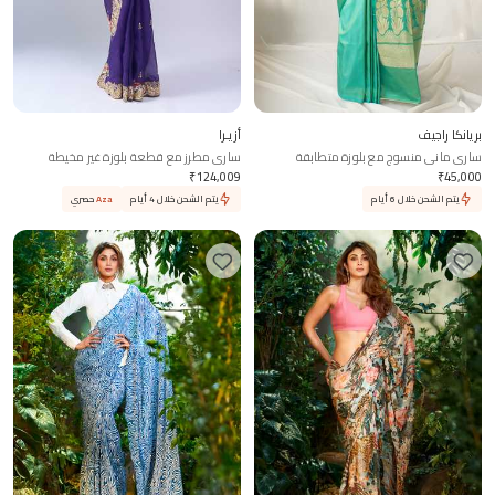
بريانكا راجيف
أزيـرا
ساري ماني منسوج مع بلوزة متطابقة
ساري مطرز مع قطعة بلوزة غير مخيطة
₹
124,009
₹
45,000
يتم الشحن خلال 6 أيام
يتم الشحن خلال 4 أيام
Aza
حصري