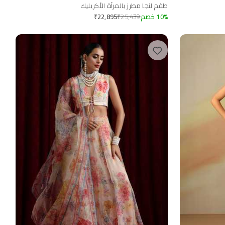
طقم لنجا مطرز بالمرآة الأكريليك
%
10
خصم
25,439
₹
₹
22,895