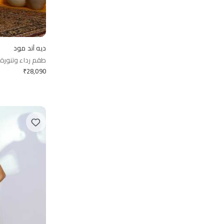
ديه آند مود
طقم رداء وتنورة 
₹
28,090