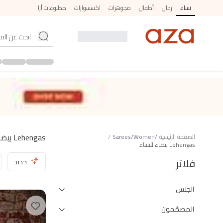
نساء
رجال
أطفال
مجوهرات
اكسسوارات
مطبوعات أزا
Lehengas بيضاء للنساء
الصفحة الرئيسية
/
Women
/
Sarees
/
Lehengas بيضاء للنساء
فلاتر
جديد
الجنس
المصمّمون