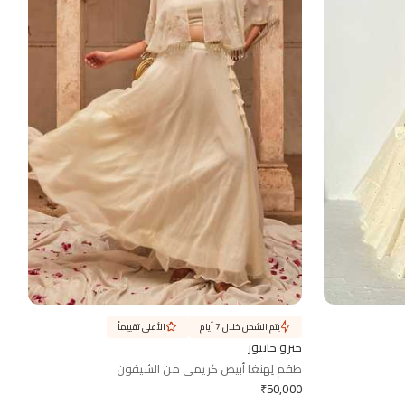
يتم الشحن خلال 7 أيام
الأعلى تقييماً
جيرو جايبور
طقم لِهنغا أبيض كريمي من الشيفون
₹
50,000