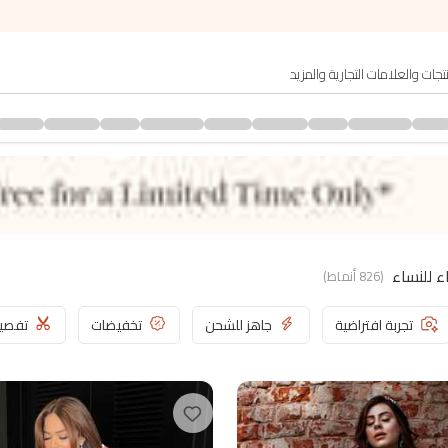
(
826
أنماط
)
تجربة افتراضية
جاهز للشحن
تخفيضات
تفصي