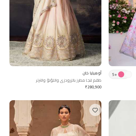
أوهيليا خان
5
+
طقم لنجا مطرز بالزرودزي واللؤلؤ والترتر
₹
280,900