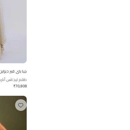
جيا باي فير ديزاي
طقم ليجانس أنارك
₹
70,808