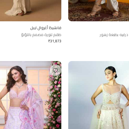
فانشيكا أغروال ليبل
درابيه بطبعة زهور
طقم تنورة مصمم باللؤلؤ
₹
31,873