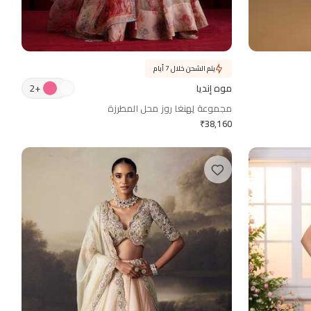
يتم الشحن خلال 7 أيام
2
+
موه إنديا
مجموعة لِهنغا روز محل المطرزة
₹
38,160