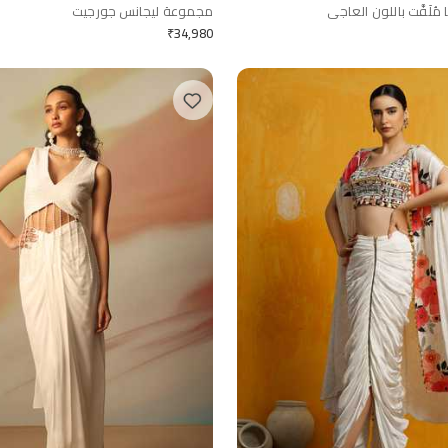
ُلَفَّت باللون العاجي
مجموعة ليجانس جورجيت
₹
34,980