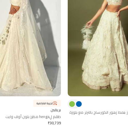
تجربة افتراضية
بريفين
بنمط زهور الكورساج بالترتر مع بلوزة
طقم لِhenga مطرز بلون أوف وايت
₹
30,739