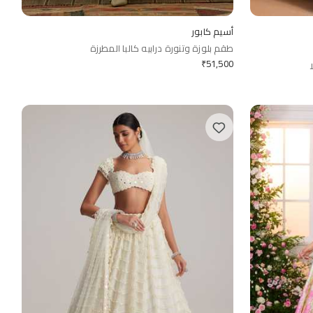
أسيم كابور
طقم بلوزة وتنورة درابيه كالبا المطرزة
₹
51,500