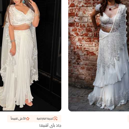
تجربة افتراضية
الأعلى تقييماً
جاد بآي آشيما