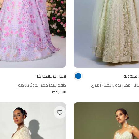
ن ستوديو
ليـبـل بـريـانـكـا كـار
الي مطرز يدوياً بنقش زهري
طقم لينجا مطرز يدويًا بالزهور
₹
55,000