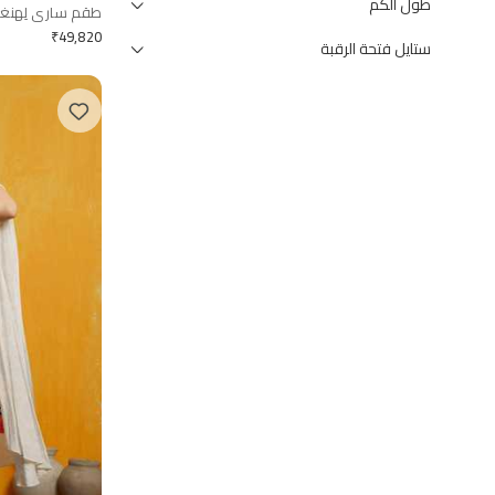
طول الكم
طقم ساري لِهنغا م
₹
49,820
ستايل فتحة الرقبة