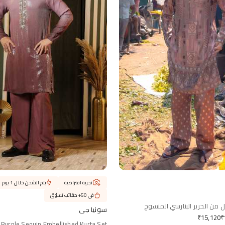
تجربة افتراضية
يتم الشحن خلال 1 يوم
في 50+ حقائب تسوّق
 من الحرير البنارسي المنسوج
سونيا جي
₹
₹
15,120
Purple Sequin Embellished Kurta Set