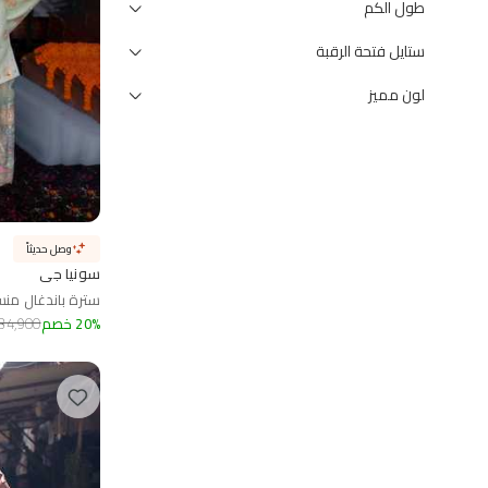
طول الكم
ستايل فتحة الرقبة
لون مميز
وصل حديثاً
سونيا جي
سترة باندغال من
%
20
خصم
34,900