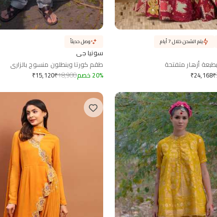
يتم الشحن خلال 7 أيام
وصل حديثاً
سونيا جي
بعة أزهار متفتحة
طقم كورتا وبنطلون منسوج بالزاري
₹
%
20
خصم
18,900
₹
₹
15,120
₹
24,168