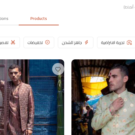
أنماط
)
tions
Products
تجربة افتراضية
جاهز للشحن
تخفيضات
تفصي