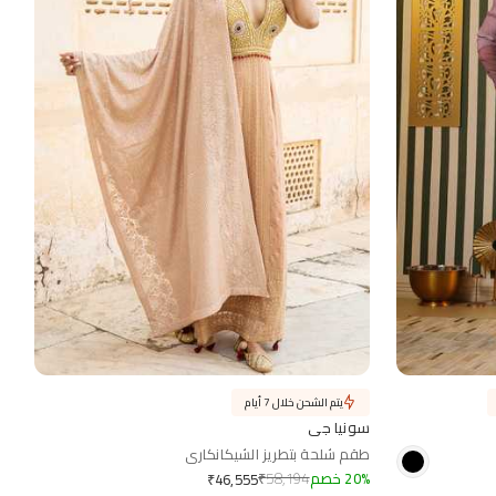
يتم الشحن خلال 7 أيام
سونيا جي
طقم شلحة بتطريز الشيكانكاري
%
20
خصم
58,194
₹
₹
46,555