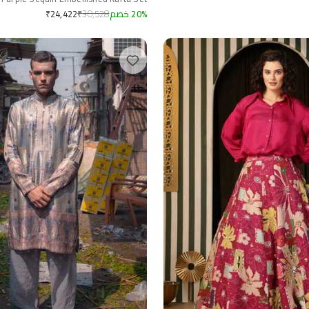
%
20
خصم
30,528
₹
₹
24,422