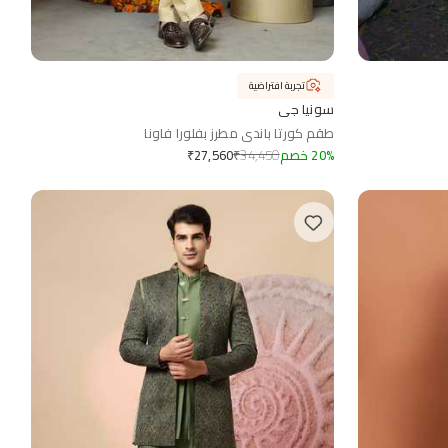
تجربة افتراضية
سونيا جي
طقم كورتا باندي مطرز بفلورا فاونا
%
20
خصم
34,450
₹
₹
27,560