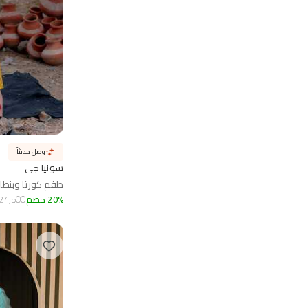
وصل حديثاً
سونيا جي
طقم كورتا وبنطا
%
20
خصم
24,500