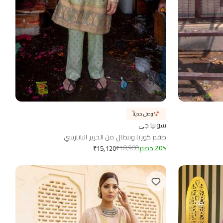
وصل حديثاً
سونيا جي
طقم كورتا وبنطال من الحرير البانارسي
%
20
خصم
18,900
₹
₹
15,120