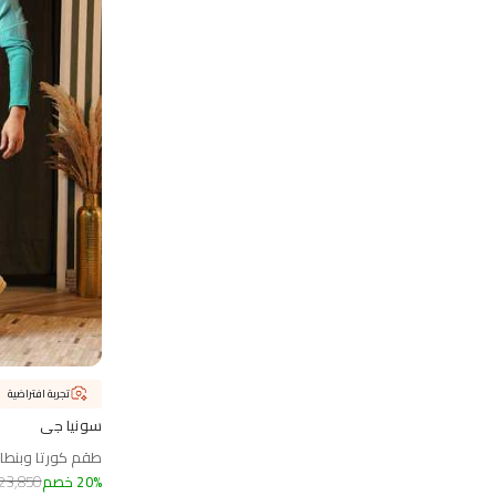
تجربة افتراضية
سونيا جي
طقم كورتا وبنطال 
%
20
خصم
23,850