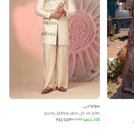
سونيا جي
طقم باندغال مطرز وبنطلون واسع
%
20
خصم
41,900
₹
₹
33,520