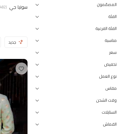
المصمّمون
سونيا جي
482
(
الفئة
الفئة الفرعية
مناسبة
جديد
سعر
تخفيض
نوع العمل
مقاس
وقت الشحن
الستايلات
القماش