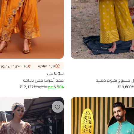
تجربة افتراضية
يتم الشحن خلال 1 يوم
سونيا جي
ل منسوج بخيوط ذهبية
طقم أنجراكا مطرز بالياقة
₹
%
50
خصم
24,274
₹
₹
12,137
₹
19,600