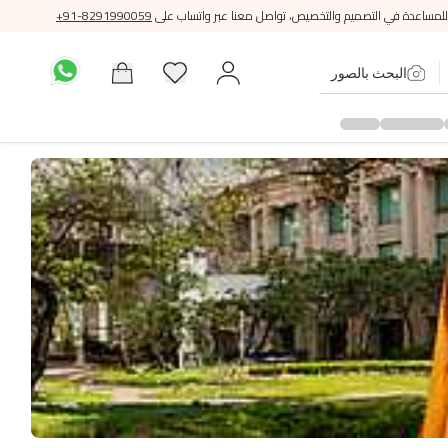
للمساعدة في التصميم والتخصيص، تواصل معنا عبر واتساب على
+91-8291990059
البحث بالصور