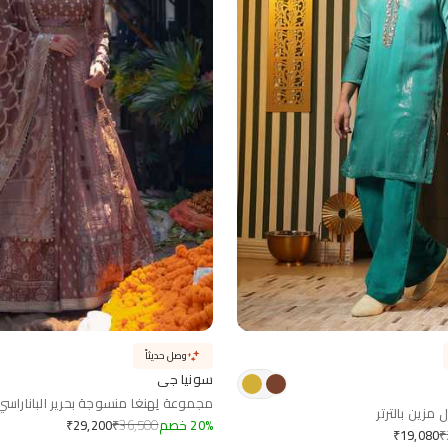
وصل حديثاً
سونيا جي
مجموعة لِهنغا منسوجة بحرير الباناراسي
مزين بالترتر
%
20
خصم
36,500
₹
₹
29,200
₹
₹
19,080