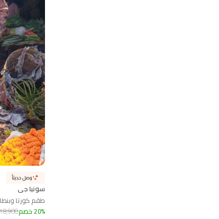
وصل حديثاً
سونيا جي
طقم كورتا وبنطال
%
20
خصم
18,900