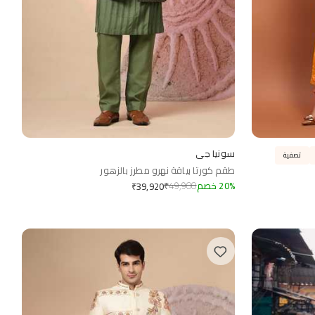
سونيا جي
تصفية
طقم كورتا بياقة نهرو مطرز بالزهور
%
20
خصم
49,900
₹
₹
39,920