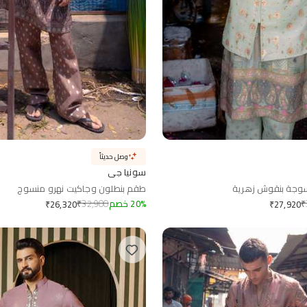
وصل حديثاً
سونيا جي
سوجة بنقوش زهرية
طقم بنطلون وجاكيت نهرو منسوج
₹
%
20
خصم
32,900
₹
₹
26,320
₹
27,920