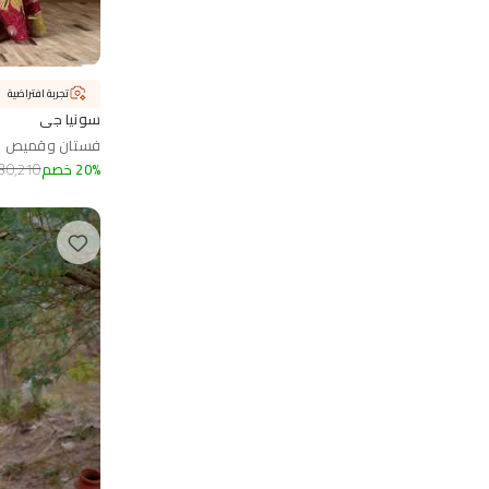
تجربة افتراضية
سونيا جي
فستان وقميص بط
%
20
خصم
30,210