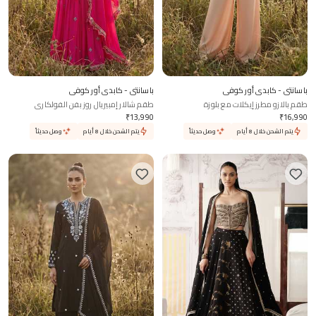
باسانتي - كابدي أور كوفي
باسانتي - كابدي أور كوفي
طقم بالازو مطرز إيكلات مع بلوزة
طقم شالار إمبيريال روز بفن الفولكاري
₹
13,990
₹
16,990
يتم الشحن خلال 8 أيام
وصل حديثاً
يتم الشحن خلال 8 أيام
وصل حديثاً