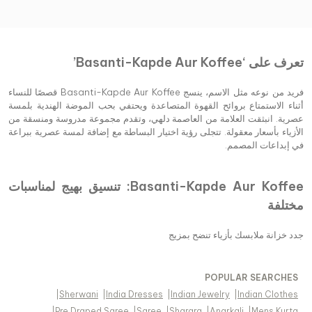
تعرف على ‘Basanti-Kapde Aur Koffee’
فريد من نوعه مثل الاسم، ينسج Basanti-Kapde Aur Koffee قصصًا للنساء
أثناء الاستمتاع بروائح القهوة المتصاعدة ويحتفي بحب الموضة الهندية بلمسة
عصرية. انبثقت العلامة من العاصمة دلهي، وتقدم مجموعة مدروسة ومنسقة من
الأزياء بأسعار معقولة. تتجلى رؤية اختيار البساطة مع إضافة لمسة عصرية ببراعة
في إبداعات المصمم.
Basanti-Kapde Aur Koffee: تنسيق بهيج لمناسبات
مختلفة
جدد خزانة ملابسك بأزياء تنضح بمزيج
POPULAR SEARCHES
|
Sherwani
|
India Dresses
|
Indian Jewelry
|
Indian Clothes
|
Pre Draped Saree
|
Saree
|
Sharara
|
Anarkali
|
Mens Kurta