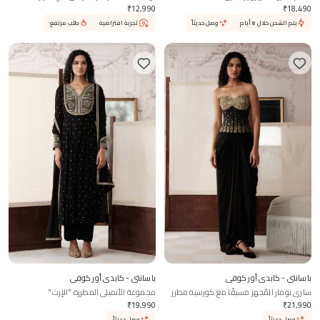
₹
12,990
₹
18,490
يتم الشحن خلال 8 أيام
وصل حديثاً
تجربة افتراضية
طلب مرتفع
باسانتي - كابدي أور كوفي
باسانتي - كابدي أور كوفي
ساري نومار المُجهز مسبقًا مع كورسيه مطرز
مجموعة الأنميلي المطرزة "الإرث"
₹
19,990
₹
21,990
وصل حديثاً
وصل حديثاً