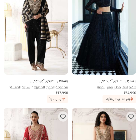
باسانتي - كابدي أور كوفي
باسانتي - كابدي أور كوفي
طقم لينغا مطرز بزهر الكرمة
مجموعة الكورتا المطرزة "الساعة الذهبية"
₹
17,990
₹
34,990
يتم الشحن خلال 8 أيام
وصل حديثاً