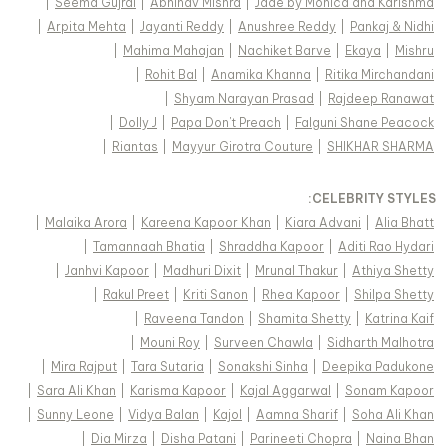
|
Seema Gujral
|
Abhinav Mishra
|
Jade by Monica and Karishma
|
Arpita Mehta
|
Jayanti Reddy
|
Anushree Reddy
|
Pankaj & Nidhi
|
Mahima Mahajan
|
Nachiket Barve
|
Ekaya
|
Mishru
|
Rohit Bal
|
Anamika Khanna
|
Ritika Mirchandani
|
Shyam Narayan Prasad
|
Rajdeep Ranawat
|
Dolly J
|
Papa Don't Preach
|
Falguni Shane Peacock
|
Riantas
|
Mayyur Girotra Couture
|
SHIKHAR SHARMA
:
CELEBRITY STYLES
|
Malaika Arora
|
Kareena Kapoor Khan
|
Kiara Advani
|
Alia Bhatt
|
Tamannaah Bhatia
|
Shraddha Kapoor
|
Aditi Rao Hydari
|
Janhvi Kapoor
|
Madhuri Dixit
|
Mrunal Thakur
|
Athiya Shetty
|
Rakul Preet
|
Kriti Sanon
|
Rhea Kapoor
|
Shilpa Shetty
|
Raveena Tandon
|
Shamita Shetty
|
Katrina Kaif
|
Mouni Roy
|
Surveen Chawla
|
Sidharth Malhotra
|
Mira Rajput
|
Tara Sutaria
|
Sonakshi Sinha
|
Deepika Padukone
|
Sara Ali Khan
|
Karisma Kapoor
|
Kajal Aggarwal
|
Sonam Kapoor
|
Sunny Leone
|
Vidya Balan
|
Kajol
|
Aamna Sharif
|
Soha Ali Khan
|
Dia Mirza
|
Disha Patani
|
Parineeti Chopra
|
Naina Bhan