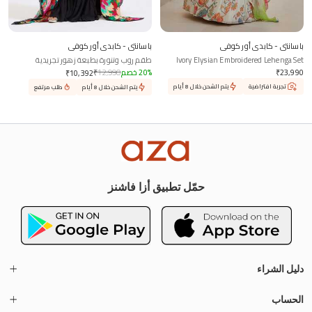
باسانتي - كابدي أور كوفي
باسانتي - كابدي أور كوفي
Ivory Elysian Embroidered Lehenga Set
طقم روب وتنورة بطبعة زهور تجريدية
23,990
₹
%
20
خصم
12,990
₹
₹
10,392
تجربة افتراضية
يتم الشحن خلال 8 أيام
يتم الشحن خلال 8 أيام
طلب مرتفع
حمّل تطبيق أزا فاشنز
دليل الشراء
الحساب