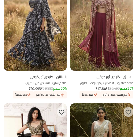
باسانتي - كابدي أور كوفي
باسانتي - كابدي أور كوفي
مجموعة روب فولكاري من توت العليق
طقم ساري منسدل من الكريب
%
30
خصم
25,490
₹
%
30
خصم
29,990
₹
₹
20,993
₹
17,843
يتم الشحن خلال 8 أيام
وصل حديثاً
يتم الشحن خلال 8 أيام
وصل حديثاً