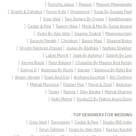
|
Pomcha Jaipur
|
Preevin
|
Masumi Mewawalla
|
Drishti & Zahabia
|
Fayon Kids
|
Diyarajvvir
|
Soup By Sougat Paul
|
Gopi Vaid
|
Two Sisters By Gyans
|
Swabhimann
|
Cedar & Pine
|
Twenty Nine
|
Monk & Mei By Sonia Anand
|
Vvani By Vani Vats
|
Seema Thukral
|
Meenagurnam
|
Suruchi Parakh
|
Chotibuti
|
Baaro Masi
|
Sheetal Batra
|
Shyam Narayan Prasad
|
Joules By Radhika
|
Nidhika Shekhar
|
Label Moni K
|
Jade By Ashima
|
Saanjh By Lea
|
Spring Break
|
Punit Balana
|
Chaashni By Maansi And Ketan
|
Soniya G
|
Anantaa By Roohi
|
Sanam
|
Balance By Rohit Bal
|
Aham-Vayam
|
Dash And Dot
|
Archana Kochhar
|
Ahi Clothing
|
Mehak Murpana
|
Paisley Pop
|
Payal & Zinal
|
Abbaran
|
Torani
|
Rainas
|
Silky Bindra
|
Mehak Sharma
|
Ridhi Mehra
|
Studio22 By Pulkita Arora Bajaj
TOP DESIGNERS FOR WEDDING :
|
Gopi Vaid
|
Devnaagri
|
Cedar & Pine
|
Studio IRIS India
|
Tarun Tahiliani
|
Vvani by Vani Vats
|
Kasturi Kundal