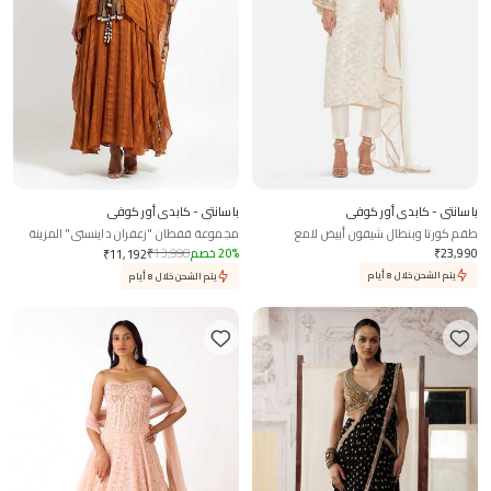
باسانتي - كابدي أور كوفي
باسانتي - كابدي أور كوفي
طقم كورتا وبنطال شيفون أبيض لامع
مجموعة قفطان "زعفران داينستي" المزينة
23,990
₹
%
20
خصم
13,990
₹
₹
11,192
يتم الشحن خلال 8 أيام
يتم الشحن خلال 8 أيام