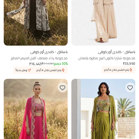
باسانتي - كابدي أور كوفي
باسانتي - كابدي أور كوفي
مجموعة شارارا باللون البيج مطرزة بلمعان
مجموعة رداء منتصف الليل المزهر المطرز
33,990
₹
%
30
خصم
23,490
₹
₹
16,443
يتم الشحن خلال 8 أيام
يتم الشحن خلال 8 أيام
وصل حديثاً