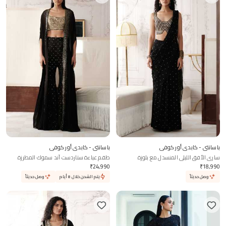
باسانتي - كابدي أور كوفي
باسانتي - كابدي أور كوفي
ساري الأفق الليلي المنسدل مع بلوزة
طقم عباءة ستاردست آند سموك المطرزة
₹
24,990
₹
18,990
وصل حديثاً
يتم الشحن خلال 8 أيام
وصل حديثاً