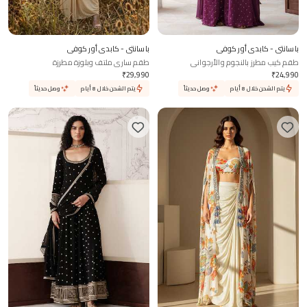
باسانتي - كابدي أور كوفي
باسانتي - كابدي أور كوفي
طقم كيب مطرز بالنجوم والأرجواني
طقم ساري ملتف وبلوزة مطرزة
₹
29,990
₹
24,990
يتم الشحن خلال 8 أيام
وصل حديثاً
يتم الشحن خلال 8 أيام
وصل حديثاً