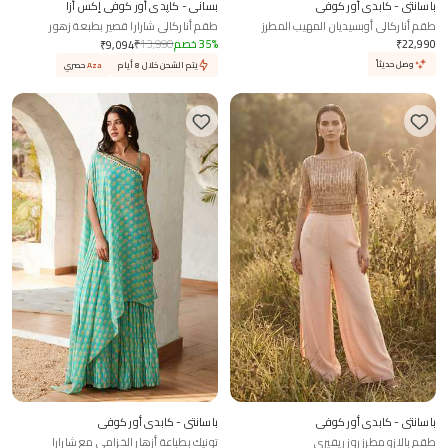
باسانتي - كابدي أور كوفي
بساني - كاپدي أور كوفي إكس أزا
طقم أناركالي أوبسيديان المهيب المطرز
طقم أناركالي شارارا قصير بطبعة زهور
22,990
₹
%
35
خصم
13,990
₹
₹
9,094
وصل حديثاً
يتم الشحن خلال 8 أيام
Aza
حصري
باسانتي - كابدي أور كوفي
باسانتي - كابدي أور كوفي
طقم بالازو مطرز روز ريفيري
تونيك بطباعة أزهار الخزامى مع شارارا