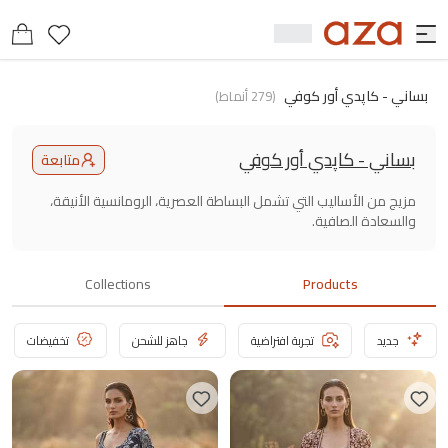
بساني - كاپدي أور كوفي
(
279
أنماط
)
بساني - كاپدي أور كوفي
متابعة
مزيج من الأساليب التي تشمل البساطة العصرية، الرومانسية الأنيقة،
والسعادة الصافية.
Collections
Products
جديد
تجربة افتراضية
جاهز للشحن
تخفيضات