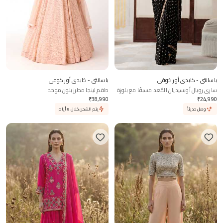
باسانتي - كابدي أور كوفي
باسانتي - كابدي أور كوفي
ساري رويال أوبسيديان المُعد مسبقًا مع بلوزة
طقم لينجا مطرز بلون موحد
مطرزة
₹
38,990
₹
24,990
وصل حديثاً
يتم الشحن خلال 8 أيام