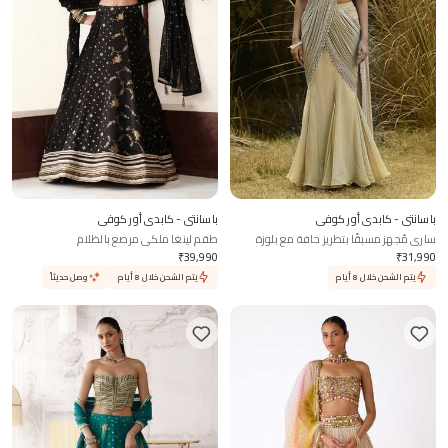
باسانتي - كابدي أور كوفي
باسانتي - كابدي أور كوفي
ساري مُجهز مسبقًا بتطريز حافة مع بلوزة
طقم لينغا ملكي مرصع بالظلام
₹
39,990
₹
31,990
يتم الشحن خلال 8 أيام
يتم الشحن خلال 8 أيام
وصل حديثاً