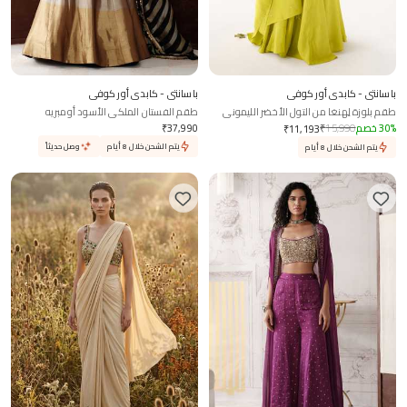
باسانتي - كابدي أور كوفي
باسانتي - كابدي أور كوفي
طقم بلوزة لِهنغا من التول الأخضر الليموني
طقم الفستان الملكي الأسود أومبريه
والمطرز
%
30
خصم
15,990
₹
37,990
₹
₹
11,193
يتم الشحن خلال 8 أيام
وصل حديثاً
يتم الشحن خلال 8 أيام