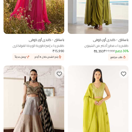
باسانتي - كابدي أور كوفي
باسانتي - كابدي أور كوفي
طقم رداء مطرز أخضر من الشينون
طقم رداء إمبراطورية الوردة الفولكاري
%
30
خصم
11,990
₹
15,990
₹
₹
8,393
يتم الشحن خلال 8 أيام
وصل حديثاً
طلب مرتفع