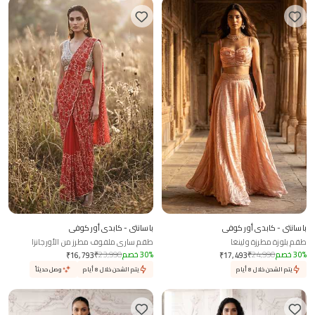
باسانتي - كابدي أور كوفي
باسانتي - كابدي أور كوفي
طقم بلوزة مطرزة ولينغا
طقم ساري ملفوف مطرز من الأورجانزا
%
30
خصم
24,990
₹
%
30
خصم
23,990
₹
₹
16,793
₹
17,493
يتم الشحن خلال 8 أيام
يتم الشحن خلال 8 أيام
وصل حديثاً