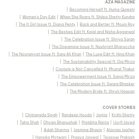
:
AZA MAGAZINE
|
Becoming Herself ft. Huma Qureshi
|
Women's Day Edit
|
When She Roars ft. Shilpa Shetty Kundra
|
The It Girl Issue ft. Diana Penty
|
Back and Better ft. Mouni Roy
|
The Besties Edit ft. Kajal and Nisha Aggarwal
|
The Celebration Issue ft. Shriya Saran
|
The Dopamine Issue ft. Nushrratt Bharuccha
|
The Nooraniyat Issue ft. Sara Ali Khan
|
The Luxe Edit ft. Hina Khan
|
The Sustainability Special ft. Dia Mirza
|
Couture is Not Cancelled ft. Mrunal Thakur
|
The Empowerment Issue ft. Sania Mirza
|
The Celebration Issue ft. Swara Bhasker
|
The Modern Bride ft. Shruti Haasan
:
COVER STORIES
|
Chitrangda Singh
|
Randeep Hooda
|
Jonita
|
Krithi Shetty
|
Taha Shah
|
Dhvani Bhanushali
|
Pratibha Ranta
|
Uorfi Javed
|
Adah Sharma
|
Jasmine Bhasin
|
Alaviaa Jaaferi
|
Hansika Motwani
|
Pragya Jaiswal
|
Tejasswi Prakash