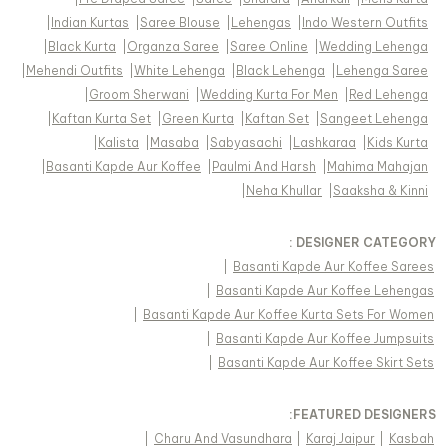
|
Indian Kurtas
|
Saree Blouse
|
Lehengas
|
Indo Western Outfits
|
Black Kurta
|
Organza Saree
|
Saree Online
|
Wedding Lehenga
|
Mehendi Outfits
|
White Lehenga
|
Black Lehenga
|
Lehenga Saree
|
Groom Sherwani
|
Wedding Kurta For Men
|
Red Lehenga
|
Kaftan Kurta Set
|
Green Kurta
|
Kaftan Set
|
Sangeet Lehenga
|
Kalista
|
Masaba
|
Sabyasachi
|
Lashkaraa
|
Kids Kurta
|
Basanti Kapde Aur Koffee
|
Paulmi And Harsh
|
Mahima Mahajan
|
Neha Khullar
|
Saaksha & Kinni
DESIGNER CATEGORY :
|
Basanti Kapde Aur Koffee Sarees
|
Basanti Kapde Aur Koffee Lehengas
|
Basanti Kapde Aur Koffee Kurta Sets For Women
|
Basanti Kapde Aur Koffee Jumpsuits
|
Basanti Kapde Aur Koffee Skirt Sets
FEATURED DESIGNERS:
|
Charu And Vasundhara
|
Karaj Jaipur
|
Kasbah