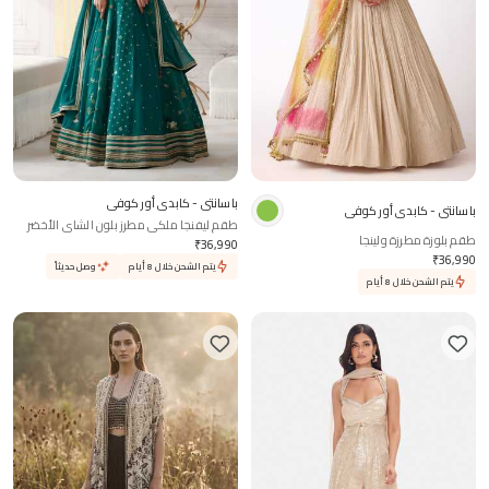
باسانتي - كابدي أور كوفي
باسانتي - كابدي أور كوفي
طقم ليفنجا ملكي مطرز بلون الشاي الأخضر
طقم بلوزة مطرزة ولينجا
₹
36,990
₹
36,990
يتم الشحن خلال 8 أيام
وصل حديثاً
يتم الشحن خلال 8 أيام