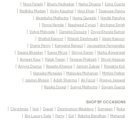
|
Nora Fatehi
|
Bhumi Pednekar
|
Neha Dhupia
|
Esha Gupta
|
Radhika Madan
|
Vicky Kaushal
|
Hina Khan
|
Taapsee Pannu
|
Akanksha Malhotra
|
Huma Qureshi
|
Hardik Pandya
|
Pooja Hegde
|
Nauheed Cyrusi
|
Archana Singh
|
Vidya Malvade
|
Genelia Dsouza
|
Divya Khosla Kumar
|
Shahid Kapoor
|
Riteish Deshmukh
|
Vaani Kapoor
|
Diana Penty
|
Kangana Ranaut
|
Jacqueline Fernandez
|
Swara Bhasker
|
Sania Mirza
|
Shriya Saran
|
Nisha Aggarwal
|
Avneet Kaur
|
Palak Tiwari
|
Tejaswi Prakash
|
Shruti Haasan
|
Amyra Dastur
|
Raashii Khanna
|
Jannat Zubair
|
Prajakta Koli
|
Hansika Motwani
|
Malavika Mohanan
|
Mithila Palkar
|
Jasmin Bhasin
|
Adah Sharma
|
Ali Fazal
|
Pragya Jaiswal
|
Rasika Dugal
|
Sanya Malhotra
|
Sayani Gupta
:
SHOP BY OCCASIONS
|
Christmas
|
Holi
|
Diwali
|
Destination Wedding
|
Sangeet
|
Roka
|
Big Luxury Sale
|
Party
|
Eid
|
Raksha Bandhan
|
Mehendi