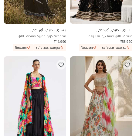
باسانتي - كابدي أور كوفي
باسانتي - كابدي أور كوفي
منتصف الليل خيمياء لِهنغا الزهور
مجموعة كورتا مطرزة بمنتصف الليل
₹
14,990
₹
36,990
يتم الشحن خلال 8 أيام
وصل حديثاً
يتم الشحن خلال 8 أيام
وصل حديثاً