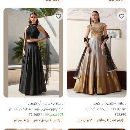
باسانتي - كابدي أور كوفي
باسانتي - كابدي أور كوفي
طقم لينجا ملكي ذهبي أومبريه
طقم تنورة ساري سوداء مطرزة من الساتان
33,990
₹
%
30
خصم
13,990
₹
₹
9,793
يتم الشحن خلال 8 أيام
وصل حديثاً
يتم الشحن خلال 8 أيام
طلب مرتفع