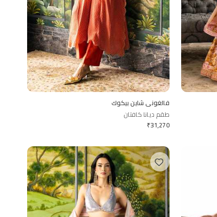
فالغوني شاين بيكوك
طقم ديانا كافتان
₹
31,270