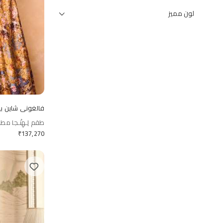
لون مميز
فالغوني شاين ب
طقم لِـهِنْـجا مط
₹
137,270