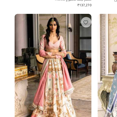
₹
137,270