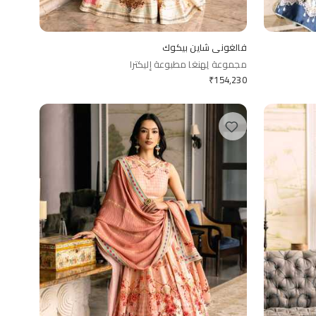
فالغوني شاين بيكوك
مجموعة لِهنغا مطبوعة إليكترا
₹
154,230