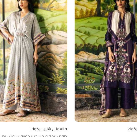
يكوك
فالغوني شاين بيكوك
طقم كيمونو من حرير دوبيون بنقش زهر