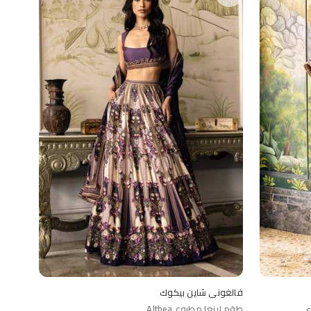
فالغوني شاين بيكوك
ي
طقم لينغا مطبوع Althea