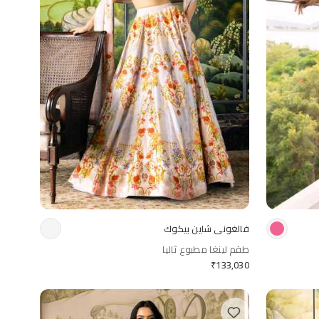
فالغوني شاين بيكوك
طقم لينغا مطبوع ثاليا
₹
133,030