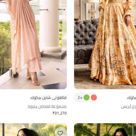
2
+
يكوك
فالغوني شاين بيكوك
ع آيريس
مجموعة قفطان بيليونا
₹
31,270