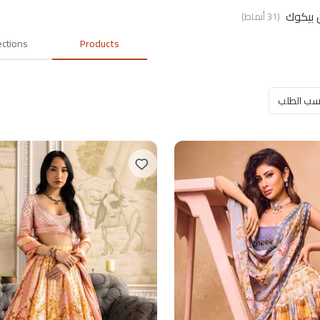
 بيكوك
(
31
أنماط
)
ections
Products
سب الطلب