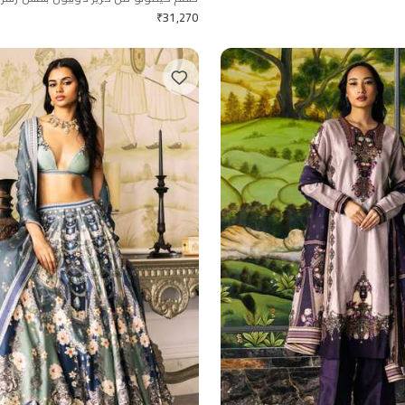
₹
31,270