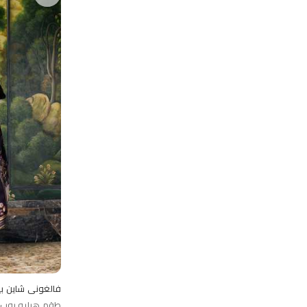
فالغوني شاين ب
طقم هيليو روب