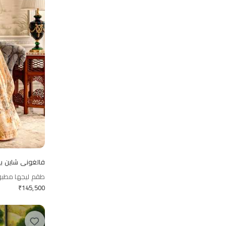
فالغوني شاين ب
طقم ليجها مطبو
₹
145,500