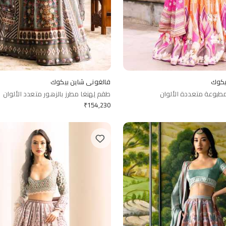
يكوك
فالغوني شاين بيكوك
طبوعة متعددة الألوان
طقم لِهنغا مطرز بالزهور متعدد الألوان
₹
154,230