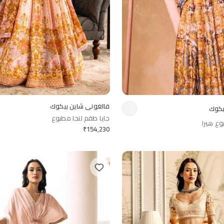
فالغوني شاين بيكوك
يكوك
جايا طقم لنجا مطبوع
بوع هيرا
₹
154,230