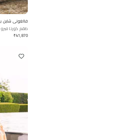
فالغوني شاين ب
طقم كورتا فيروس
₹
41,870