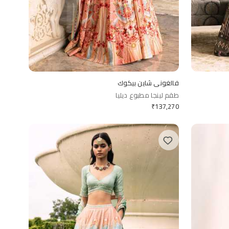
فالغوني شاين بيكوك
طقم لينجا مطبوع ديليا
₹
137,270