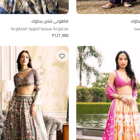
يكوك
فالغوني شاين بيكوك
يا
مجموعة هيميرا للتنورة المطبوعة
₹
121,900