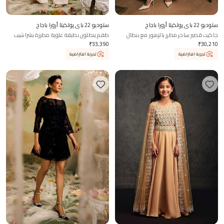
ستوديو 22 باي پولكيتا أرورا باجاج
ستوديو 22 باي پولكيتا أرورا باجاج
جاكيت قصير ساحر مطرز بالزهور مع بنطال
طقم بنطلون بطبقة علوية مطرزة بشراشيب
بتقنية القطع
₹
33,390
₹
30,210
تجربة افتراضية
تجربة افتراضية