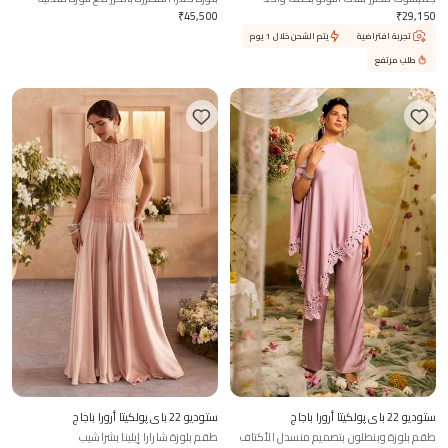
₹
45,500
₹
29,150
تجربة افتراضية
يتم الشحن خلال 1 يوم
طلب مرتفع
ستوديو 22 باي پولكيتا أرورا باجاج
ستوديو 22 باي پولكيتا أرورا باجاج
طقم بلوزة وبنطلون بتصميم منسدل الأكتاف
طقم بلوزة شارارا إيلينا بشراشيب