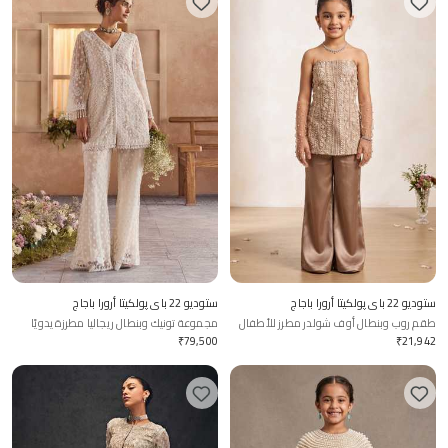
ستوديو 22 باي پولكيتا أرورا باجاج
ستوديو 22 باي پولكيتا أرورا باجاج
طقم روب وبنطال أوف شولدر مطرز للأطفال
مجموعة تونيك وبنطال ريجاليا مطرزة يدويًا
₹
79,500
₹
21,942