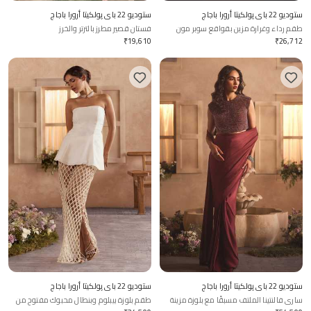
ستوديو 22 باي پولكيتا أرورا باجاج
ستوديو 22 باي پولكيتا أرورا باجاج
طقم رداء وغرارة مزين بقواقع سوبر مون
فستان قصير مطرز بالترتر والخرز
موتي للأطفال
₹
19,610
₹
26,712
ستوديو 22 باي پولكيتا أرورا باجاج
ستوديو 22 باي پولكيتا أرورا باجاج
ساري فالنتينا الملتف مسبقًا مع بلوزة مزينة
طقم بلوزة بيبلوم وبنطال محبوك مفتوح من