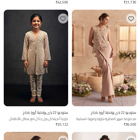
وحدود مقصوصة
₹
42,500
₹
21,730
ستوديو 22 باي پولكيتا أرورا باجاج
ستوديو 22 باي پولكيتا أرورا باجاج
مجموعة ميهر المطرزة بلوزة وتنورة انسيابية
كورتا أنجيلكال بيرل جاال مع بنطال للأطفال
₹
25,122
₹
36,500