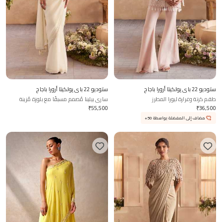
ستوديو 22 باي پولكيتا أرورا باجاج
ستوديو 22 باي پولكيتا أرورا باجاج
طقم كرتة وغرارة ليورا المطرز
ساري بيلينا مُصمم مسبقًا مع بلوزة مُزينة
₹
55,500
₹
36,500
مضاف إلى المفضلة بواسطة 50+