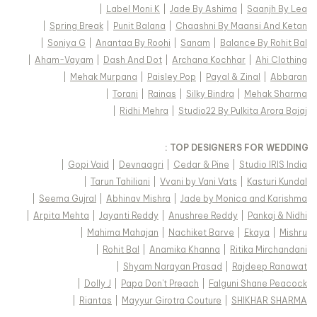
|
Label Moni K
|
Jade By Ashima
|
Saanjh By Lea
|
Spring Break
|
Punit Balana
|
Chaashni By Maansi And Ketan
|
Soniya G
|
Anantaa By Roohi
|
Sanam
|
Balance By Rohit Bal
|
Aham-Vayam
|
Dash And Dot
|
Archana Kochhar
|
Ahi Clothing
|
Mehak Murpana
|
Paisley Pop
|
Payal & Zinal
|
Abbaran
|
Torani
|
Rainas
|
Silky Bindra
|
Mehak Sharma
|
Ridhi Mehra
|
Studio22 By Pulkita Arora Bajaj
TOP DESIGNERS FOR WEDDING :
|
Gopi Vaid
|
Devnaagri
|
Cedar & Pine
|
Studio IRIS India
|
Tarun Tahiliani
|
Vvani by Vani Vats
|
Kasturi Kundal
|
Seema Gujral
|
Abhinav Mishra
|
Jade by Monica and Karishma
|
Arpita Mehta
|
Jayanti Reddy
|
Anushree Reddy
|
Pankaj & Nidhi
|
Mahima Mahajan
|
Nachiket Barve
|
Ekaya
|
Mishru
|
Rohit Bal
|
Anamika Khanna
|
Ritika Mirchandani
|
Shyam Narayan Prasad
|
Rajdeep Ranawat
|
Dolly J
|
Papa Don't Preach
|
Falguni Shane Peacock
|
Riantas
|
Mayyur Girotra Couture
|
SHIKHAR SHARMA