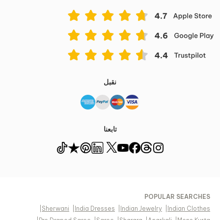
نقبل
تابعنا
POPULAR SEARCHES
|
Sherwani
|
India Dresses
|
Indian Jewelry
|
Indian Clothes