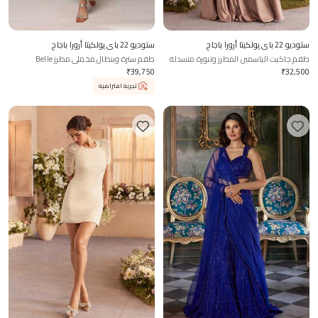
ستوديو 22 باي پولكيتا أرورا باجاج
ستوديو 22 باي پولكيتا أرورا باجاج
طقم جاكيت الياسمين المطرز وتنورة منسدلة
طقم سترة وبنطال مخملي مطرز Belle
انسيابية
₹
39,750
₹
32,500
تجربة افتراضية