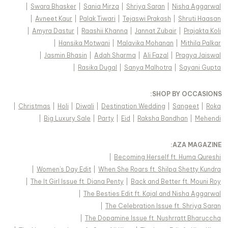
|
Swara Bhasker
|
Sania Mirza
|
Shriya Saran
|
Nisha Aggarwal
|
Avneet Kaur
|
Palak Tiwari
|
Tejaswi Prakash
|
Shruti Haasan
|
Amyra Dastur
|
Raashii Khanna
|
Jannat Zubair
|
Prajakta Koli
|
Hansika Motwani
|
Malavika Mohanan
|
Mithila Palkar
|
Jasmin Bhasin
|
Adah Sharma
|
Ali Fazal
|
Pragya Jaiswal
|
Rasika Dugal
|
Sanya Malhotra
|
Sayani Gupta
:
SHOP BY OCCASIONS
|
Christmas
|
Holi
|
Diwali
|
Destination Wedding
|
Sangeet
|
Roka
|
Big Luxury Sale
|
Party
|
Eid
|
Raksha Bandhan
|
Mehendi
:
AZA MAGAZINE
|
Becoming Herself ft. Huma Qureshi
|
Women's Day Edit
|
When She Roars ft. Shilpa Shetty Kundra
|
The It Girl Issue ft. Diana Penty
|
Back and Better ft. Mouni Roy
|
The Besties Edit ft. Kajal and Nisha Aggarwal
|
The Celebration Issue ft. Shriya Saran
|
The Dopamine Issue ft. Nushrratt Bharuccha