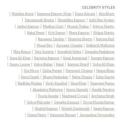
:
CELEBRITY STYLES
|
Malaika Arora
|
Kareena Kapoor Khan
|
Kiara Advani
|
Alia Bhatt
|
Tamannaah Bhatia
|
Shraddha Kapoor
|
Aditi Rao Hydari
|
Janhvi Kapoor
|
Madhuri Dixit
|
Mrunal Thakur
|
Athiya Shetty
|
Rakul Preet
|
Kriti Sanon
|
Rhea Kapoor
|
Shilpa Shetty
|
Raveena Tandon
|
Shamita Shetty
|
Katrina Kaif
|
Mouni Roy
|
Surveen Chawla
|
Sidharth Malhotra
|
Mira Rajput
|
Tara Sutaria
|
Sonakshi Sinha
|
Deepika Padukone
|
Sara Ali Khan
|
Karisma Kapoor
|
Kajal Aggarwal
|
Sonam Kapoor
|
Sunny Leone
|
Vidya Balan
|
Kajol
|
Aamna Sharif
|
Soha Ali Khan
|
Dia Mirza
|
Disha Patani
|
Parineeti Chopra
|
Naina Bhan
|
Nora Fatehi
|
Bhumi Pednekar
|
Neha Dhupia
|
Esha Gupta
|
Radhika Madan
|
Vicky Kaushal
|
Hina Khan
|
Taapsee Pannu
|
Akanksha Malhotra
|
Huma Qureshi
|
Hardik Pandya
|
Pooja Hegde
|
Nauheed Cyrusi
|
Archana Singh
|
Vidya Malvade
|
Genelia Dsouza
|
Divya Khosla Kumar
|
Shahid Kapoor
|
Riteish Deshmukh
|
Vaani Kapoor
|
Diana Penty
|
Kangana Ranaut
|
Jacqueline Fernandez