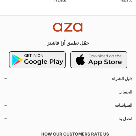
بالخرز
إيلي
₹
34,500
₹
54,500
حمّل تطبيق أزا فاشنز
دليل الشراء
الحساب
السياسات
اتصل بنا