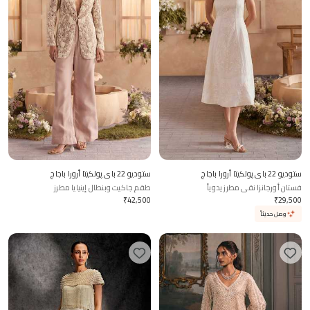
ستوديو 22 باي پولكيتا أرورا باجاج
ستوديو 22 باي پولكيتا أرورا باجاج
فستان أورجانزا نقي مطرز يدوياً
طقم جاكيت وبنطال إينيايا مطرز
₹
42,500
₹
29,500
وصل حديثاً