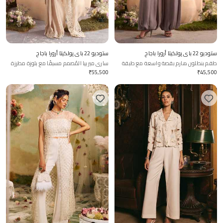
ستوديو 22 باي پولكيتا أرورا باجاج
ستوديو 22 باي پولكيتا أرورا باجاج
طقم بنطلون هارم بقصة واسعة مع طبقة
ساري ميرييا المُصمم مسبقًا مع بلوزة مطرزة
علوية مطرزة من زارا
₹
55,500
₹
45,500