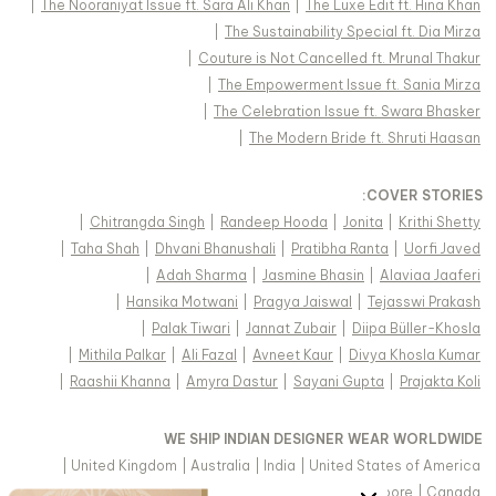
|
The Nooraniyat Issue ft. Sara Ali Khan
|
The Luxe Edit ft. Hina Khan
|
The Sustainability Special ft. Dia Mirza
|
Couture is Not Cancelled ft. Mrunal Thakur
|
The Empowerment Issue ft. Sania Mirza
|
The Celebration Issue ft. Swara Bhasker
|
The Modern Bride ft. Shruti Haasan
:
COVER STORIES
|
Chitrangda Singh
|
Randeep Hooda
|
Jonita
|
Krithi Shetty
|
Taha Shah
|
Dhvani Bhanushali
|
Pratibha Ranta
|
Uorfi Javed
|
Adah Sharma
|
Jasmine Bhasin
|
Alaviaa Jaaferi
|
Hansika Motwani
|
Pragya Jaiswal
|
Tejasswi Prakash
|
Palak Tiwari
|
Jannat Zubair
|
Diipa Büller-Khosla
|
Mithila Palkar
|
Ali Fazal
|
Avneet Kaur
|
Divya Khosla Kumar
|
Raashii Khanna
|
Amyra Dastur
|
Sayani Gupta
|
Prajakta Koli
WE SHIP INDIAN DESIGNER WEAR WORLDWIDE
|
United Kingdom
|
Australia
|
India
|
United States of America
|
Saudi Arabia
|
United Arab Emirates
|
Singapore
|
Canada