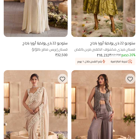
ستوديو 22 باي پولكيتا أرورا باجاج
ستوديو 22 باي پولكيتا أرورا باجاج
فستان ميدي مكشوف الكتفين مزين بالقص
فستان إيريس مطرز باللؤلؤ
%
20
خصم
22,790
₹
32,500
₹
₹
18,232
تجربة افتراضية
يتم الشحن خلال 1 يوم