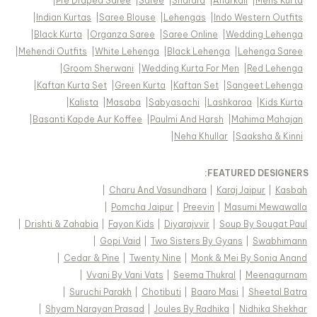
|
Pre Draped Saree
|
Saree
|
Sharara
|
Anarkali
|
Mens Kurta
|
Indian Kurtas
|
Saree Blouse
|
Lehengas
|
Indo Western Outfits
|
Black Kurta
|
Organza Saree
|
Saree Online
|
Wedding Lehenga
|
Mehendi Outfits
|
White Lehenga
|
Black Lehenga
|
Lehenga Saree
|
Groom Sherwani
|
Wedding Kurta For Men
|
Red Lehenga
|
Kaftan Kurta Set
|
Green Kurta
|
Kaftan Set
|
Sangeet Lehenga
|
Kalista
|
Masaba
|
Sabyasachi
|
Lashkaraa
|
Kids Kurta
|
Basanti Kapde Aur Koffee
|
Paulmi And Harsh
|
Mahima Mahajan
|
Neha Khullar
|
Saaksha & Kinni
FEATURED DESIGNERS:
|
Charu And Vasundhara
|
Karaj Jaipur
|
Kasbah
|
Pomcha Jaipur
|
Preevin
|
Masumi Mewawalla
|
Drishti & Zahabia
|
Fayon Kids
|
Diyarajvvir
|
Soup By Sougat Paul
|
Gopi Vaid
|
Two Sisters By Gyans
|
Swabhimann
|
Cedar & Pine
|
Twenty Nine
|
Monk & Mei By Sonia Anand
|
Vvani By Vani Vats
|
Seema Thukral
|
Meenagurnam
|
Suruchi Parakh
|
Chotibuti
|
Baaro Masi
|
Sheetal Batra
|
Shyam Narayan Prasad
|
Joules By Radhika
|
Nidhika Shekhar