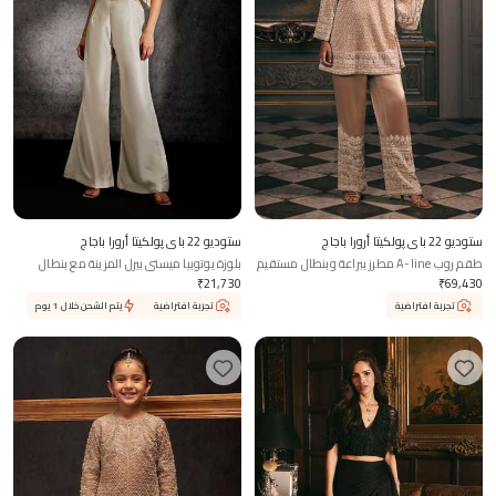
ستوديو 22 باي پولكيتا أرورا باجاج
ستوديو 22 باي پولكيتا أرورا باجاج
طقم روب A-line مطرز ببراعة وبنطال مستقيم
بلوزة يوتوبيا ميستي بيرل المزينة مع بنطال
بقصة واسعة
₹
21,730
₹
69,430
تجربة افتراضية
تجربة افتراضية
يتم الشحن خلال 1 يوم