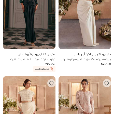
ستوديو 22 باي پولكيتا أرورا باجاج
ستوديو 22 باي پولكيتا أرورا باجاج
بلوزة قصيرة Myra مزينة بالخرز مع تنورة درابيه
فيلورا سترة قصيرة ببطانة منحوتة وتنورة
منسدلة
₹
45,050
₹
45,500
تجربة افتراضية