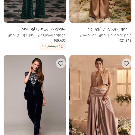
ستوديو 22 باي پولكيتا أرورا باجاج
ستوديو 22 باي پولكيتا أرورا باجاج
طقم بلوزة وبنطال مطرز بكتف منسدل
مجموعة إسيميرا من البنطال الواسع المطرز
للأطفال
والقطعة العلوية المزينة بالشراشيب
₹
69,430
₹
21,942
تجربة افتراضية