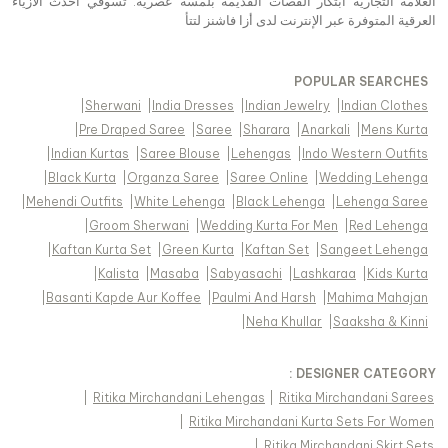
العلامة التجارية ابتكار القصات القديمة بلمسة عصرية. تسوقي أحدث الأزياء
العرقية المتوفرة عبر الإنترنت لدى أزا فاشنز لتتأ
POPULAR SEARCHES
|
Sherwani
|
India Dresses
|
Indian Jewelry
|
Indian Clothes
|
Pre Draped Saree
|
Saree
|
Sharara
|
Anarkali
|
Mens Kurta
|
Indian Kurtas
|
Saree Blouse
|
Lehengas
|
Indo Western Outfits
|
Black Kurta
|
Organza Saree
|
Saree Online
|
Wedding Lehenga
|
Mehendi Outfits
|
White Lehenga
|
Black Lehenga
|
Lehenga Saree
|
Groom Sherwani
|
Wedding Kurta For Men
|
Red Lehenga
|
Kaftan Kurta Set
|
Green Kurta
|
Kaftan Set
|
Sangeet Lehenga
|
Kalista
|
Masaba
|
Sabyasachi
|
Lashkaraa
|
Kids Kurta
|
Basanti Kapde Aur Koffee
|
Paulmi And Harsh
|
Mahima Mahajan
|
Neha Khullar
|
Saaksha & Kinni
DESIGNER CATEGORY :
|
Ritika Mirchandani Lehengas
|
Ritika Mirchandani Sarees
|
Ritika Mirchandani Kurta Sets For Women
|
Ritika Mirchandani Skirt Sets