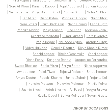
|
Mira Rajput
|
Tara Sutaria
|
Sonakshi Sinha
|
Deepika Padukone
|
Sara Ali Khan
|
Karisma Kapoor
|
Kajal Aggarwal
|
Sonam Kapoor
|
Sunny Leone
|
Vidya Balan
|
Kajol
|
Aamna Sharif
|
Soha Ali Khan
|
Dia Mirza
|
Disha Patani
|
Parineeti Chopra
|
Naina Bhan
|
Nora Fatehi
|
Bhumi Pednekar
|
Neha Dhupia
|
Esha Gupta
|
Radhika Madan
|
Vicky Kaushal
|
Hina Khan
|
Taapsee Pannu
|
Akanksha Malhotra
|
Huma Qureshi
|
Hardik Pandya
|
Pooja Hegde
|
Nauheed Cyrusi
|
Archana Singh
|
Vidya Malvade
|
Genelia Dsouza
|
Divya Khosla Kumar
|
Shahid Kapoor
|
Riteish Deshmukh
|
Vaani Kapoor
|
Diana Penty
|
Kangana Ranaut
|
Jacqueline Fernandez
|
Swara Bhasker
|
Sania Mirza
|
Shriya Saran
|
Nisha Aggarwal
|
Avneet Kaur
|
Palak Tiwari
|
Tejaswi Prakash
|
Shruti Haasan
|
Amyra Dastur
|
Raashii Khanna
|
Jannat Zubair
|
Prajakta Koli
|
Hansika Motwani
|
Malavika Mohanan
|
Mithila Palkar
|
Jasmin Bhasin
|
Adah Sharma
|
Ali Fazal
|
Pragya Jaiswal
|
Rasika Dugal
|
Sanya Malhotra
|
Sayani Gupta
:
SHOP BY OCCASIONS