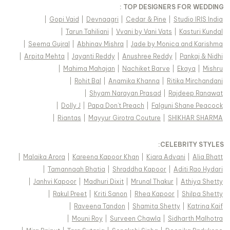
TOP DESIGNERS FOR WEDDING :
|
Gopi Vaid
|
Devnaagri
|
Cedar & Pine
|
Studio IRIS India
|
Tarun Tahiliani
|
Vvani by Vani Vats
|
Kasturi Kundal
|
Seema Gujral
|
Abhinav Mishra
|
Jade by Monica and Karishma
|
Arpita Mehta
|
Jayanti Reddy
|
Anushree Reddy
|
Pankaj & Nidhi
|
Mahima Mahajan
|
Nachiket Barve
|
Ekaya
|
Mishru
|
Rohit Bal
|
Anamika Khanna
|
Ritika Mirchandani
|
Shyam Narayan Prasad
|
Rajdeep Ranawat
|
Dolly J
|
Papa Don't Preach
|
Falguni Shane Peacock
|
Riantas
|
Mayyur Girotra Couture
|
SHIKHAR SHARMA
:
CELEBRITY STYLES
|
Malaika Arora
|
Kareena Kapoor Khan
|
Kiara Advani
|
Alia Bhatt
|
Tamannaah Bhatia
|
Shraddha Kapoor
|
Aditi Rao Hydari
|
Janhvi Kapoor
|
Madhuri Dixit
|
Mrunal Thakur
|
Athiya Shetty
|
Rakul Preet
|
Kriti Sanon
|
Rhea Kapoor
|
Shilpa Shetty
|
Raveena Tandon
|
Shamita Shetty
|
Katrina Kaif
|
Mouni Roy
|
Surveen Chawla
|
Sidharth Malhotra