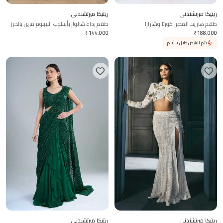
ريتيكا ميرتشندني
ريتيكا ميرتشندني
طقم هاريت المطرز كورتا وشارارا
طقم رداء شالوار بأسلوب البيبلوم مزين بالخرز
الهندسي صوفيا
₹
144,000
₹
188,000
يتم الشحن خلال 3 أيام
ريتيكا ميرتشندني
ريتيكا ميرتشندني