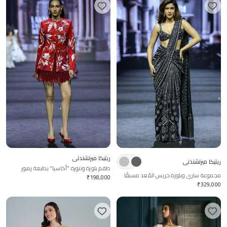
ريتيكا ميرتشندني
ريتيكا ميرتشندني
طقم بلوزة وتنورة "أكاسيا" بطبعة زهور
مجموعة ساري وبلوزة جريس المُعد مسبقًا
₹
198,000
₹
329,000