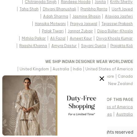
|
Chitrangda Singh
|
Randeep Hooda
|
Jonita
|
Krithi Shetty
|
Taha Shah
|
Dhvani Bhanushali
|
Pratibha Ranta
|
Uorfi Javed
|
Adah Sharma
|
Jasmine Bhasin
|
Alaviaa Jaaferi
|
Hansika Motwani
|
Pragya Jaiswal
|
Tejasswi Prakash
|
Palak Tiwari
|
Jannat Zubair
|
Diipa Büller-Khosla
|
Mithila Palkar
|
Ali Fazal
|
Avneet Kaur
|
Divya Khosla Kumar
|
Raashii Khanna
|
Amyra Dastur
|
Sayani Gupta
|
Prajakta Koli
WE SHIP INDIAN DESIGNER WEAR WORLDWIDE
|
United Kingdom
|
Australia
|
India
|
United States of America
|
Saudi Arabia
|
United Arab Emirates
|
Singapore
|
Canada
|
Hong Kong & more
|
Malaysia
|
New Zealand
VIEW REGIONAL VERSION OF THIS PAGE
|
Singapore
|
Canada
|
United Kingdom
|
United States of America
|
Arabic - United Arab Emirates
|
United Arab Emirates
|
Australia
IN
Copyright © 2026 Aza Fashions Pvt Ltd. All rights reserved.