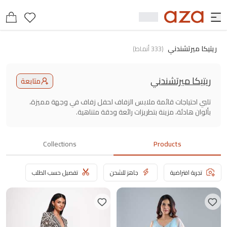
ريتيكا ميرتشندني
(
333
أنماط
)
ريتيكا ميرتشندني
متابعة
تلبي احتياجات قائمة ملابس الزفاف لحفل زفاف في وجهة مميزة،
بألوان هادئة، مزينة بتطريزات رائعة ودقة متناهية.
Collections
Products
تجربة افتراضية
جاهز للشحن
تفصيل حسب الطلب