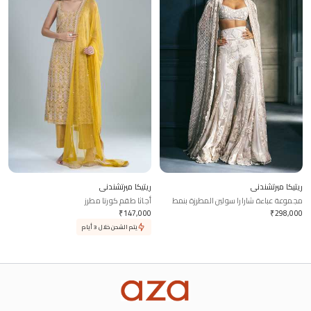
ريتيكا ميرتشندني
ريتيكا ميرتشندني
مجموعة عباءة شارارا سولين المطرزة بنمط
أجاثا طقم كورتا مطرز
خلية النحل
₹
147,000
₹
298,000
يتم الشحن خلال 3 أيام