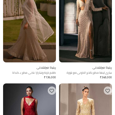
ريتيكا ميرتشندني
ريتيكا ميرتشندني
ساري لينغا مطرز بالخرز الكوني مع بلوزة
طقم كرتة وشارارا عاجي مطرز بـ كتدانا
₹
136,000
₹
348,000