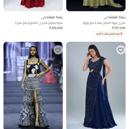
ريتيكا ميرتشندني
ريتيكا ميرتشندني
ساري نيونا المطرز بفتحة مع بلوزة
سترة بيبلوم هايدي المطرزة مع شارارا
₹
200,000
₹
337,000
يتم الشحن خلال 3 أيام