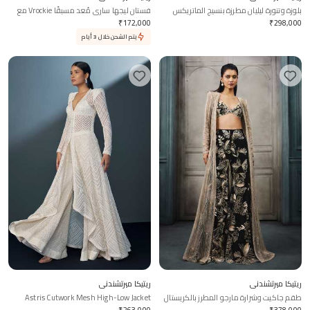
بلوزة وتنورة ليليان مطرزة بنسيج الماتريكس
فستان ليجها ساري مُعد مسبقًا Vrockie مع
بلوزة
₹
172,000
₹
298,000
يتم الشحن خلال 3 أيام
ريتيكا ميرتشندني
ريتيكا ميرتشندني
طقم جاكيت وشرارة مارجو المطرز بالكريستال
Astris Cutwork Mesh High-Low Jacket
Sharara Set