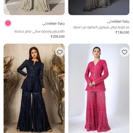
ريتيكا ميرتشندني
ريتيكا ميرتشندني
مجموعة إيمان تشيفون المطرزة من السترة
طقم بليزر وشارارة نسائي مطرز بحفصة
والشال
₹
136,000
₹
209,000