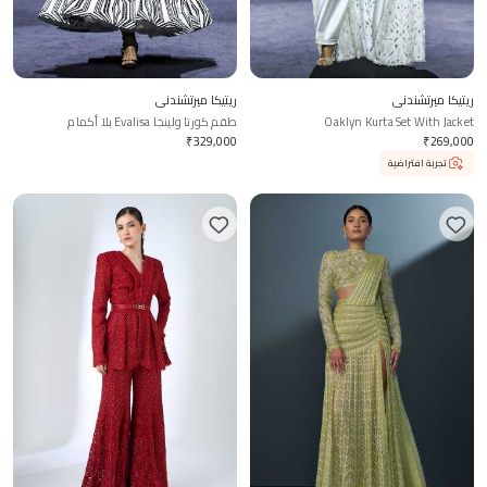
ريتيكا ميرتشندني
ريتيكا ميرتشندني
Oaklyn Kurta Set With Jacket
طقم كورتا ولينجا Evalisa بلا أكمام
₹
329,000
₹
269,000
تجربة افتراضية