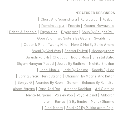
FEATURED DESIGNERS:
|
Charu And Vasundhara
|
Karaj Jaipur
|
Kasbah
|
Pomcha Jaipur
|
Preevin
|
Masumi Mewawalla
|
Drishti & Zahabia
|
Fayon Kids
|
Diyarajvvir
|
Soup By Sougat Paul
|
Gopi Vaid
|
Two Sisters By Gyans
|
Swabhimann
|
Cedar & Pine
|
Twenty Nine
|
Monk & Mei By Sonia Anand
|
Vvani By Vani Vats
|
Seema Thukral
|
Meenagurnam
|
Suruchi Parakh
|
Chotibuti
|
Baaro Masi
|
Sheetal Batra
|
Shyam Narayan Prasad
|
Joules By Radhika
|
Nidhika Shekhar
|
Label Moni K
|
Jade By Ashima
|
Saanjh By Lea
|
Spring Break
|
Punit Balana
|
Chaashni By Maansi And Ketan
|
Soniya G
|
Anantaa By Roohi
|
Sanam
|
Balance By Rohit Bal
|
Aham-Vayam
|
Dash And Dot
|
Archana Kochhar
|
Ahi Clothing
|
Mehak Murpana
|
Paisley Pop
|
Payal & Zinal
|
Abbaran
|
Torani
|
Rainas
|
Silky Bindra
|
Mehak Sharma
|
Ridhi Mehra
|
Studio22 By Pulkita Arora Bajaj