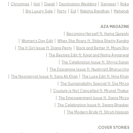
|
Christmas
|
Holi
|
Diwali
|
Destination Wedding
|
Sangeet
|
Roka
|
Big Luxury Sale
|
Party
|
Eid
|
Raksha Bandhan
|
Mehendi
:
AZA MAGAZINE
|
Becoming Herself ft. Huma Qureshi
|
Women's Day Edit
|
When She Roars ft. Shilpa Shetty Kundra
|
The It Girl Issue ft. Diana Penty
|
Back and Better ft. Mouni Roy
|
The Besties Edit ft. Kajal and Nisha Aggarwal
|
The Celebration Issue ft. Shriya Saran
|
The Dopamine Issue ft. Nushrratt Bharuccha
|
The Nooraniyat Issue ft. Sara Ali Khan
|
The Luxe Edit ft. Hina Khan
|
The Sustainability Special ft. Dia Mirza
|
Couture is Not Cancelled ft. Mrunal Thakur
|
The Empowerment Issue ft. Sania Mirza
|
The Celebration Issue ft. Swara Bhasker
|
The Modern Bride ft. Shruti Haasan
:
COVER STORIES