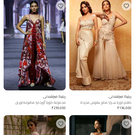
ريتيكا ميرتشندني
ريتيكا ميرتشندني
طقم كورتا شـرارا مطرز بنقوش مجردة
مجموعة كورتا أورجانزا مطبوعة لوريل
₹
239,000
₹
136,000