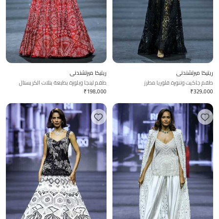
ريتيكا ميرتشندني
ريتيكا ميرتشندني
طقم جاكيت وتنورة فلوريا مطرز
طقم لينجا وبلوزة بطبعة بتلات الكريستال
₹
198,000
₹
329,000