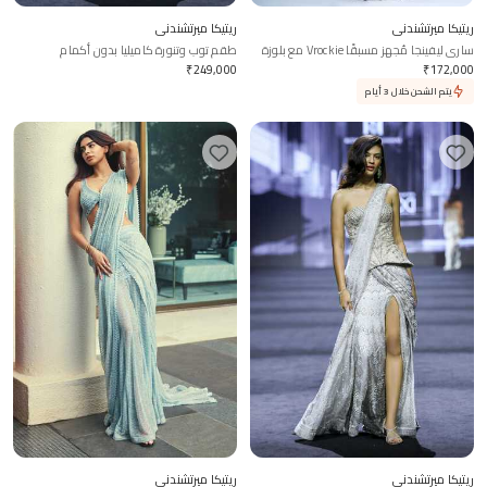
ريتيكا ميرتشندني
ريتيكا ميرتشندني
ساري ليفينجا مُجهز مسبقًا Vrockie مع بلوزة
طقم توب وتنورة كاميليا بدون أكمام
₹
249,000
₹
172,000
يتم الشحن خلال 3 أيام
ريتيكا ميرتشندني
ريتيكا ميرتشندني