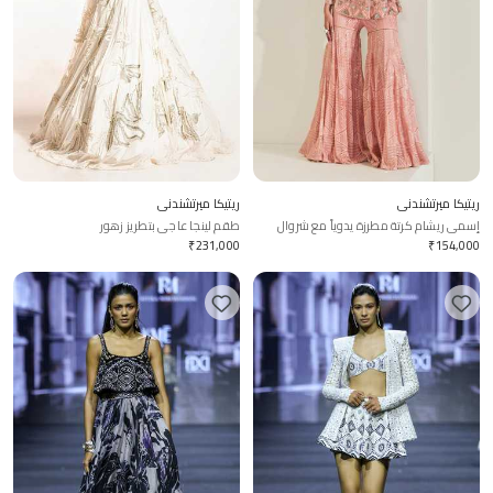
ريتيكا ميرتشندني
ريتيكا ميرتشندني
إسمي ريشام كرتة مطرزة يدوياً مع شروال
طقم لينجا عاجي بتطريز زهور
₹
231,000
₹
154,000