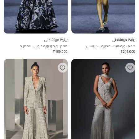
ريتيكا ميرتشندني
ريتيكا ميرتشندني
طقم تنورة هيث المطرزة بالكريستال
طقم بلوزة وتنورة فلورنتينا المطرزة
₹
189,000
₹
219,000