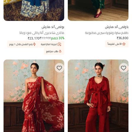
باولمي آند هارش
بولمي آند هارش
طقم سترة وتنورة سيرين مطبوعة
مالاي شانديري أنااركالي مع دوباتا
36,800
₹
%
30
خصم
33,100
₹
₹
23,170
الأعلى تقييماً
تجربة افتراضية
يتم الشحن خلال 1 يوم
طلب مرتفع