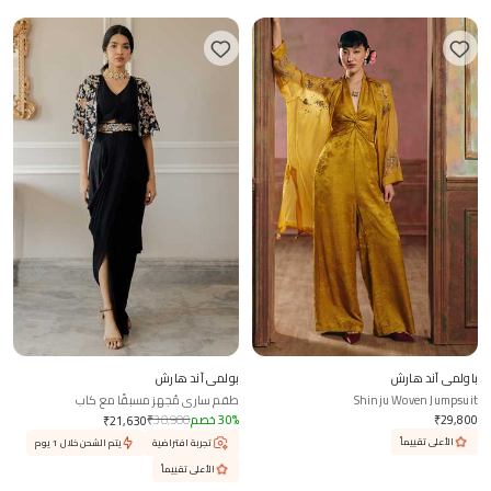
باولمي آند هارش
بولمي آند هارش
Shinju Woven Jumpsuit
طقم ساري مُجهز مسبقًا مع كاب
29,800
₹
%
30
خصم
30,900
₹
₹
21,630
الأعلى تقييماً
تجربة افتراضية
يتم الشحن خلال 1 يوم
الأعلى تقييماً