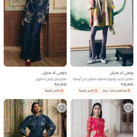
بولمي آند هارش
باولمي آند هارش
طقم جاكيت وتنورة قصيرة مطبوع من أوهايا
طقم بليزر ليليان مطبوع
₹
42,800
₹
26,800
يتم الشحن خلال 1 يوم
الأعلى تقييماً
الأعلى تقييماً