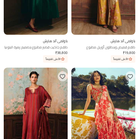
باولمي آند هارش
باولمي آند هارش
طقم قميص وبنطلون أوريل مطبوع
طقم جاكيت قصير مطبوع بتصميم زهرة البتونيا
₹
38,800
₹
19,800
الأعلى تقييماً
الأعلى تقييماً