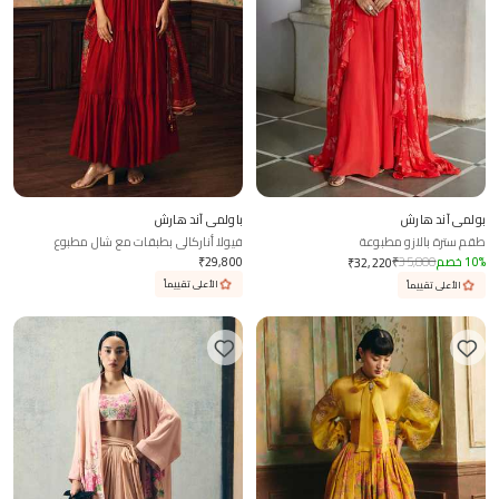
بولمي آند هارش
باولمي آند هارش
طقم سترة بالازو مطبوعة
فيولا أناركالي بطبقات مع شال مطبوع
%
10
خصم
35,800
₹
29,800
₹
₹
32,220
الأعلى تقييماً
الأعلى تقييماً