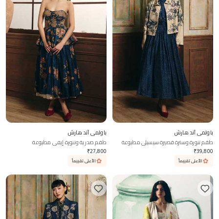
باولمي آند هارش
باولمي آند هارش
طقم تنورة وسترة قصيرة سيسيلي مطبوعة
طقم صدرية وتنورة إيفي مطبوعة
₹
27,800
₹
39,800
الأعلى تقييماً
الأعلى تقييماً