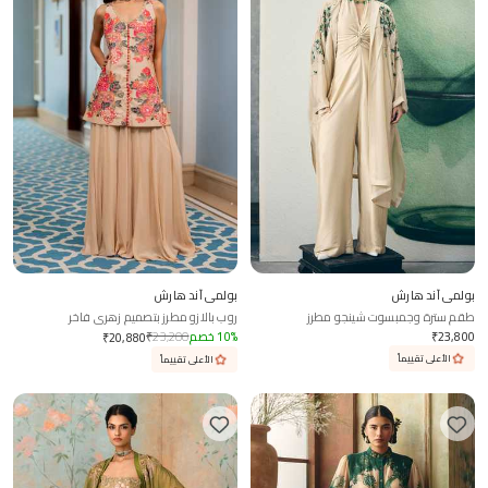
بولمي آند هارش
بولمي آند هارش
طقم سترة وجمبسوت شينجو مطرز
روب بالازو مطرز بتصميم زهري فاخر
23,800
₹
%
10
خصم
23,200
₹
₹
20,880
الأعلى تقييماً
الأعلى تقييماً