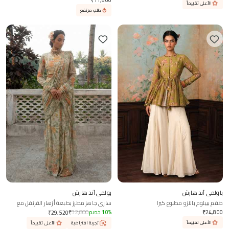
₹
11,800
الأعلى تقييماً
طلب مرتفع
باولمي آند هارش
بولمي آند هارش
طقم بيبلوم بالازو مطبوع كيرا
ساري جاهز مطرز بطبعة أزهار القرنفل مع
بلوزة
24,800
₹
%
10
خصم
32,800
₹
₹
29,520
الأعلى تقييماً
تجربة افتراضية
الأعلى تقييماً