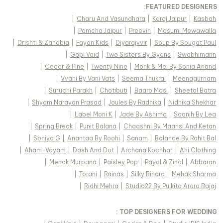
FEATURED DESIGNERS:
|
Charu And Vasundhara
|
Karaj Jaipur
|
Kasbah
|
Pomcha Jaipur
|
Preevin
|
Masumi Mewawalla
|
Drishti & Zahabia
|
Fayon Kids
|
Diyarajvvir
|
Soup By Sougat Paul
|
Gopi Vaid
|
Two Sisters By Gyans
|
Swabhimann
|
Cedar & Pine
|
Twenty Nine
|
Monk & Mei By Sonia Anand
|
Vvani By Vani Vats
|
Seema Thukral
|
Meenagurnam
|
Suruchi Parakh
|
Chotibuti
|
Baaro Masi
|
Sheetal Batra
|
Shyam Narayan Prasad
|
Joules By Radhika
|
Nidhika Shekhar
|
Label Moni K
|
Jade By Ashima
|
Saanjh By Lea
|
Spring Break
|
Punit Balana
|
Chaashni By Maansi And Ketan
|
Soniya G
|
Anantaa By Roohi
|
Sanam
|
Balance By Rohit Bal
|
Aham-Vayam
|
Dash And Dot
|
Archana Kochhar
|
Ahi Clothing
|
Mehak Murpana
|
Paisley Pop
|
Payal & Zinal
|
Abbaran
|
Torani
|
Rainas
|
Silky Bindra
|
Mehak Sharma
|
Ridhi Mehra
|
Studio22 By Pulkita Arora Bajaj
TOP DESIGNERS FOR WEDDING :