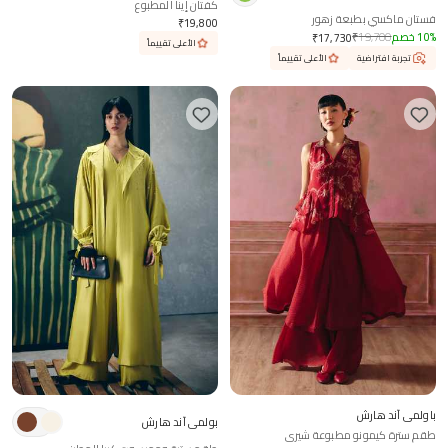
كفتان إينا المطبوع
فستان ماكسي بطبعة زهور
₹
19,800
%
10
خصم
19,700
₹
₹
17,730
الأعلى تقييماً
تجربة افتراضية
الأعلى تقييماً
باولمي آند هارش
بولمي آند هارش
طقم سترة كيمونو مطبوعة شيري