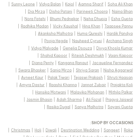
|
Sunny Leone
|
Vidya Balan
|
Kajol
|
Aamna Sharif
|
Soha Ali Khan
|
Dia Mirza
|
Disha Patani
|
Parineeti Chopra
|
Naina Bhan
|
Nora Fatehi
|
Bhumi Pednekar
|
Neha Dhupia
|
Esha Gupta
|
Radhika Madan
|
Vicky Kaushal
|
Hina Khan
|
Taapsee Pannu
|
Akanksha Malhotra
|
Huma Qureshi
|
Hardik Pandya
|
Pooja Hegde
|
Nauheed Cyrusi
|
Archana Singh
|
Vidya Malvade
|
Genelia Dsouza
|
Divya Khosla Kumar
|
Shahid Kapoor
|
Riteish Deshmukh
|
Vaani Kapoor
|
Diana Penty
|
Kangana Ranaut
|
Jacqueline Fernandez
|
Swara Bhasker
|
Sania Mirza
|
Shriya Saran
|
Nisha Aggarwal
|
Avneet Kaur
|
Palak Tiwari
|
Tejaswi Prakash
|
Shruti Haasan
|
Amyra Dastur
|
Raashii Khanna
|
Jannat Zubair
|
Prajakta Koli
|
Hansika Motwani
|
Malavika Mohanan
|
Mithila Palkar
|
Jasmin Bhasin
|
Adah Sharma
|
Ali Fazal
|
Pragya Jaiswal
|
Rasika Dugal
|
Sanya Malhotra
|
Sayani Gupta
:
SHOP BY OCCASIONS
|
Christmas
|
Holi
|
Diwali
|
Destination Wedding
|
Sangeet
|
Roka