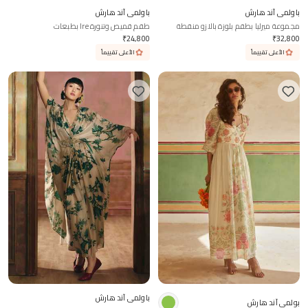
باولمي آند هارش
باولمي آند هارش
مجموعة ميرليا بطقم بلوزة بالازو منقطة
طقم قميص وتنورة Ire بطبعات
₹
24,800
₹
32,800
الأعلى تقييماً
الأعلى تقييماً
باولمي آند هارش
بولمي آند هارش