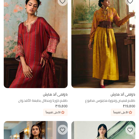
باولمي آند هارش
باولمي آند هارش
طقم قميص وتنورة هايتوس مطبوع
طقم كورتا وبنطال بطبعة الأقحوان
₹
19,800
₹
19,800
الأعلى تقييماً
الأعلى تقييماً