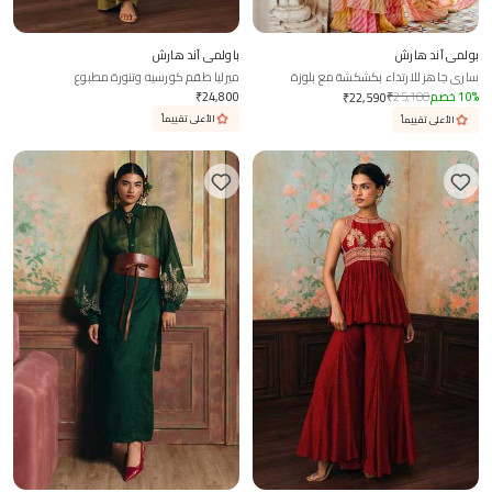
بولمي آند هارش
باولمي آند هارش
ساري جاهز للارتداء بكشكشة مع بلوزة
ميرليا طقم كورسيه وتنورة مطبوع
%
10
خصم
25,100
₹
24,800
₹
₹
22,590
الأعلى تقييماً
الأعلى تقييماً