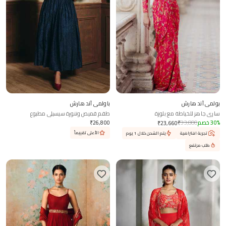
بولمي آند هارش
باولمي آند هارش
ساري جاهز للخياطة مع بلوزة
طقم قميص وتنورة سيسيلي مطبوع
%
30
خصم
33,800
₹
26,800
₹
₹
23,660
الأعلى تقييماً
تجربة افتراضية
يتم الشحن خلال 1 يوم
طلب مرتفع