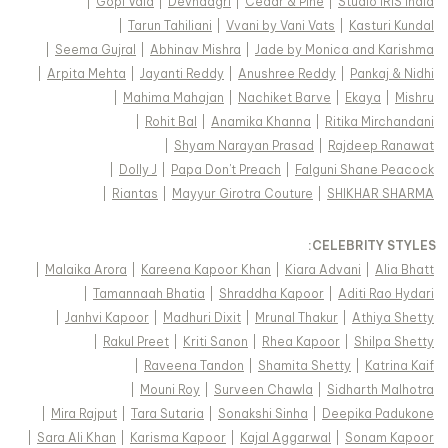
|
Gopi Vaid
|
Devnaagri
|
Cedar & Pine
|
Studio IRIS India
|
Tarun Tahiliani
|
Vvani by Vani Vats
|
Kasturi Kundal
|
Seema Gujral
|
Abhinav Mishra
|
Jade by Monica and Karishma
|
Arpita Mehta
|
Jayanti Reddy
|
Anushree Reddy
|
Pankaj & Nidhi
|
Mahima Mahajan
|
Nachiket Barve
|
Ekaya
|
Mishru
|
Rohit Bal
|
Anamika Khanna
|
Ritika Mirchandani
|
Shyam Narayan Prasad
|
Rajdeep Ranawat
|
Dolly J
|
Papa Don't Preach
|
Falguni Shane Peacock
|
Riantas
|
Mayyur Girotra Couture
|
SHIKHAR SHARMA
:
CELEBRITY STYLES
|
Malaika Arora
|
Kareena Kapoor Khan
|
Kiara Advani
|
Alia Bhatt
|
Tamannaah Bhatia
|
Shraddha Kapoor
|
Aditi Rao Hydari
|
Janhvi Kapoor
|
Madhuri Dixit
|
Mrunal Thakur
|
Athiya Shetty
|
Rakul Preet
|
Kriti Sanon
|
Rhea Kapoor
|
Shilpa Shetty
|
Raveena Tandon
|
Shamita Shetty
|
Katrina Kaif
|
Mouni Roy
|
Surveen Chawla
|
Sidharth Malhotra
|
Mira Rajput
|
Tara Sutaria
|
Sonakshi Sinha
|
Deepika Padukone
|
Sara Ali Khan
|
Karisma Kapoor
|
Kajal Aggarwal
|
Sonam Kapoor