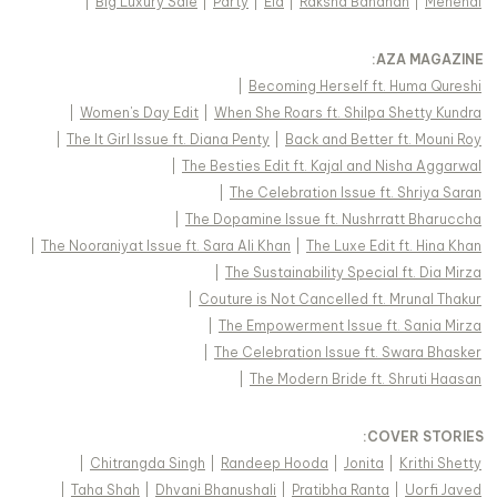
|
Big Luxury Sale
|
Party
|
Eid
|
Raksha Bandhan
|
Mehendi
:
AZA MAGAZINE
|
Becoming Herself ft. Huma Qureshi
|
Women's Day Edit
|
When She Roars ft. Shilpa Shetty Kundra
|
The It Girl Issue ft. Diana Penty
|
Back and Better ft. Mouni Roy
|
The Besties Edit ft. Kajal and Nisha Aggarwal
|
The Celebration Issue ft. Shriya Saran
|
The Dopamine Issue ft. Nushrratt Bharuccha
|
The Nooraniyat Issue ft. Sara Ali Khan
|
The Luxe Edit ft. Hina Khan
|
The Sustainability Special ft. Dia Mirza
|
Couture is Not Cancelled ft. Mrunal Thakur
|
The Empowerment Issue ft. Sania Mirza
|
The Celebration Issue ft. Swara Bhasker
|
The Modern Bride ft. Shruti Haasan
:
COVER STORIES
|
Chitrangda Singh
|
Randeep Hooda
|
Jonita
|
Krithi Shetty
|
Taha Shah
|
Dhvani Bhanushali
|
Pratibha Ranta
|
Uorfi Javed