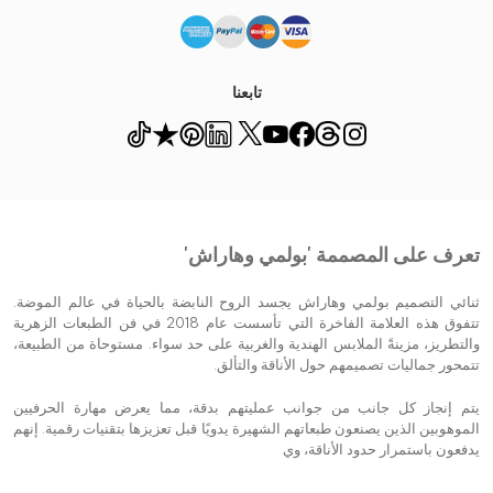
تابعنا
تعرف على المصممة 'بولمي وهاراش'
ثنائي التصميم بولمي وهاراش يجسد الروح النابضة بالحياة في عالم الموضة.
تتفوق هذه العلامة الفاخرة التي تأسست عام 2018 في فن الطبعات الزهرية
والتطريز، مزينةً الملابس الهندية والغربية على حد سواء. مستوحاة من الطبيعة،
تتمحور جماليات تصميمهم حول الأناقة والتألق.
يتم إنجاز كل جانب من جوانب عمليتهم بدقة، مما يعرض مهارة الحرفيين
الموهوبين الذين يصنعون طبعاتهم الشهيرة يدويًا قبل تعزيزها بتقنيات رقمية. إنهم
يدفعون باستمرار حدود الأناقة، وي