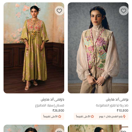
بولمي آند هارش
باولمي آند هارش
صدرية ليا فلور المطبوعة
فستان إستيلا المطبوع
₹
26,800
₹
10,800
يتم الشحن خلال 1 يوم
الأعلى تقييماً
الأعلى تقييماً