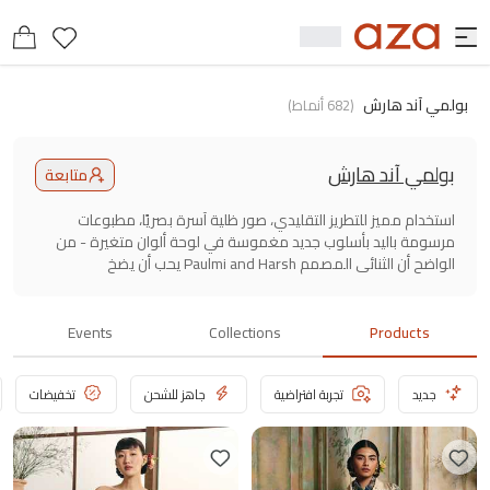
بولمي آند هارش
(
682
أنماط
)
بولمي آند هارش
متابعة
استخدام مميز للتطريز التقليدي، صور ظلية آسرة بصريًا، مطبوعات
مرسومة باليد بأسلوب جديد مغموسة في لوحة ألوان متغيرة - من
الواضح أن الثنائي المصمم Paulmi and Harsh يحب أن يضخ
مجموعاتهم بالكثير من الدراما. حجر الزاوية في العلامة التجارية هو
التنوع، والخفة، والجماليات الفاخرة، مما يجعل مجموعتهم فريدة من
نوعها.
Events
Collections
Products
جديد
تجربة افتراضية
جاهز للشحن
تخفيضات