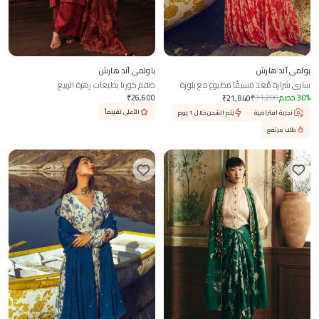
بولمي آند هارش
باولمي آند هارش
ساري شرارة مُعد مسبقًا مطبوع مع بلوزة
طقم كورتا بطبعات زهرة الربيع
%
30
خصم
31,200
₹
26,600
₹
₹
21,840
الأعلى تقييماً
تجربة افتراضية
يتم الشحن خلال 1 يوم
طلب مرتفع