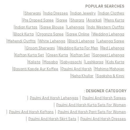
POPULAR SEARCHES
|
Sherwani
|
India Dresses
|
Indian Jewelry
|
Indian Clothes
|
Pre Draped Saree
|
Saree
|
Sharara
|
Anarkali
|
Mens Kurta
|
Indian Kurtas
|
Saree Blouse
|
Lehengas
|
Indo Western Outfits
|
Black Kurta
|
Organza Saree
|
Saree Online
|
Wedding Lehenga
|
Mehendi Outfits
|
White Lehenga
|
Black Lehenga
|
Lehenga Saree
|
Groom Sherwani
|
Wedding Kurta For Men
|
Red Lehenga
|
Kaftan Kurta Set
|
Green Kurta
|
Kaftan Set
|
Sangeet Lehenga
|
Kalista
|
Masaba
|
Sabyasachi
|
Lashkaraa
|
Kids Kurta
|
Basanti Kapde Aur Koffee
|
Paulmi And Harsh
|
Mahima Mahajan
|
Neha Khullar
|
Saaksha & Kinni
DESIGNER CATEGORY :
|
Paulmi And Harsh Lehengas
|
Paulmi And Harsh Sarees
|
Paulmi And Harsh Kurta Sets For Women
|
Paulmi And Harsh Kaftans
|
Paulmi And Harsh Pant Sets For Women
|
Paulmi And Harsh Skirt Sets
|
Paulmi And Harsh Dresses