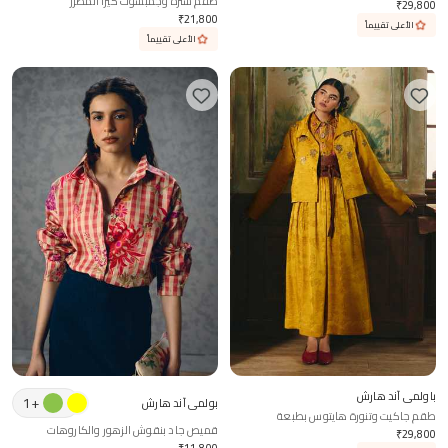
طقم سترة وجمبسوت كيرا المطرز
₹
29,800
₹
21,800
الأعلى تقييماً
الأعلى تقييماً
باولمي آند هارش
1
+
بولمي آند هارش
طقم جاكيت وتنورة هايتوس بطبعة
قميص جاد بنقوش الزهور والكاروهات
₹
29,800