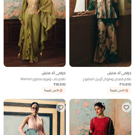
باولمي آند هارش
باولمي آند هارش
طقم قميص وسروال أوريل المطبوع
طقم كاب وتنورة مطبوع Merliah
₹
38,800
₹
19,800
الأعلى تقييماً
الأعلى تقييماً