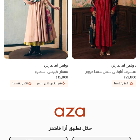
باولمي آند هارش
بولمي آند هارش
مجموعة أناركالي بنقش منقط كورين
فستان كيومي المطبوع
₹
15,800
₹
29,800
الأعلى تقييماً
يتم الشحن خلال 1 يوم
الأعلى تقييماً
حمّل تطبيق أزا فاشنز