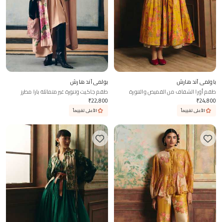
باولمي آند هارش
بولمي آند هارش
طقم أورا الشفاف من القميص والتنورة
طقم جاكيت وتنورة غير متماثلة بارا مطرز
₹
22,800
₹
24,800
الأعلى تقييماً
الأعلى تقييماً