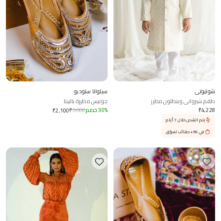
شوتيوتي
سيلوانا ستوديو
طقم شيرواني وبنطلون مطرز
جوتيس مطرزة بالبيتا
4,228
₹
%
30
خصم
3,000
₹
₹
2,100
يتم الشحن خلال 7 أيام
في 50+ حقائب تسوّق