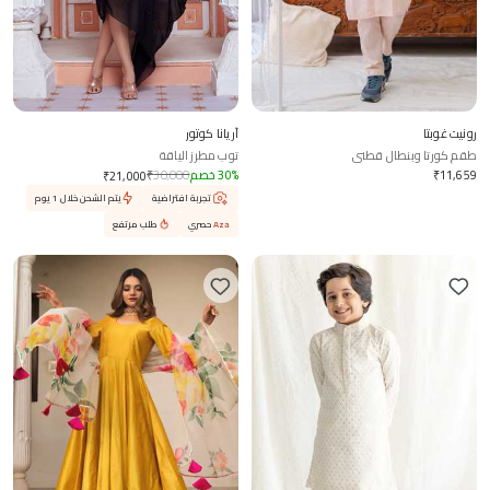
رونيت غوبتا
آريانا كوتور
طقم كورتا وبنطال قطني
توب مطرز الياقة
11,659
₹
%
30
خصم
30,000
₹
₹
21,000
تجربة افتراضية
يتم الشحن خلال 1 يوم
Aza
حصري
طلب مرتفع