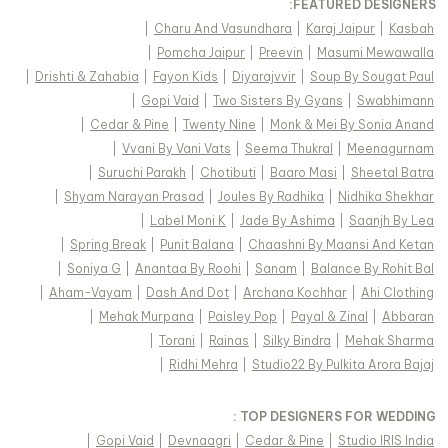
FEATURED DESIGNERS:
|
Charu And Vasundhara
|
Karaj Jaipur
|
Kasbah
|
Pomcha Jaipur
|
Preevin
|
Masumi Mewawalla
|
Drishti & Zahabia
|
Fayon Kids
|
Diyarajvvir
|
Soup By Sougat Paul
|
Gopi Vaid
|
Two Sisters By Gyans
|
Swabhimann
|
Cedar & Pine
|
Twenty Nine
|
Monk & Mei By Sonia Anand
|
Vvani By Vani Vats
|
Seema Thukral
|
Meenagurnam
|
Suruchi Parakh
|
Chotibuti
|
Baaro Masi
|
Sheetal Batra
|
Shyam Narayan Prasad
|
Joules By Radhika
|
Nidhika Shekhar
|
Label Moni K
|
Jade By Ashima
|
Saanjh By Lea
|
Spring Break
|
Punit Balana
|
Chaashni By Maansi And Ketan
|
Soniya G
|
Anantaa By Roohi
|
Sanam
|
Balance By Rohit Bal
|
Aham-Vayam
|
Dash And Dot
|
Archana Kochhar
|
Ahi Clothing
|
Mehak Murpana
|
Paisley Pop
|
Payal & Zinal
|
Abbaran
|
Torani
|
Rainas
|
Silky Bindra
|
Mehak Sharma
|
Ridhi Mehra
|
Studio22 By Pulkita Arora Bajaj
TOP DESIGNERS FOR WEDDING :
|
Gopi Vaid
|
Devnaagri
|
Cedar & Pine
|
Studio IRIS India