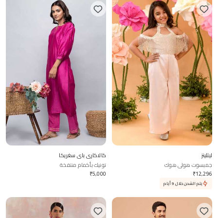
ليتلينز
كالاكاري باي سغريكا
جمبسوت هولي هوك
تونيك بأكمام منتفخة
₹
5,000
₹
12,296
يتم الشحن خلال 9 أيام