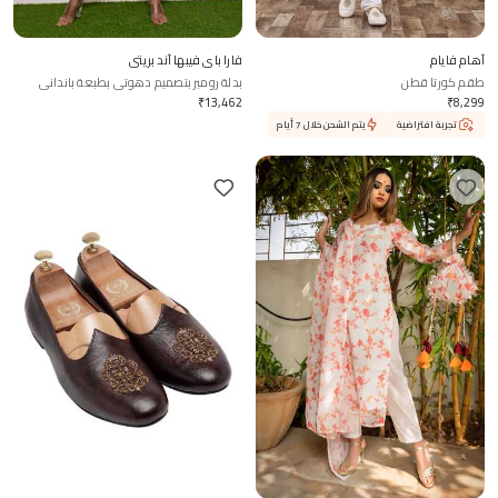
آهام فايام
فارا باي فيبها آند بريتي
طقم كورتا قطن
بدلة رومبر بتصميم دهوتي بطبعة بانداني
₹
13,462
₹
8,299
تجربة افتراضية
يتم الشحن خلال 7 أيام