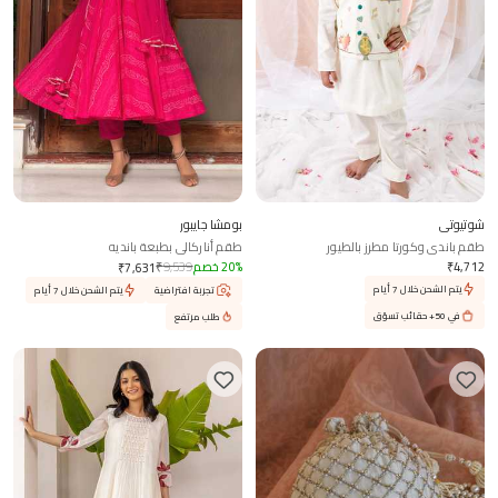
شوتيوتي
بومشا جايبور
طقم باندي وكورتا مطرز بالطيور
طقم أناركالي بطبعة بانديه
4,712
₹
%
20
خصم
9,539
₹
₹
7,631
يتم الشحن خلال 7 أيام
تجربة افتراضية
يتم الشحن خلال 7 أيام
في 50+ حقائب تسوّق
طلب مرتفع