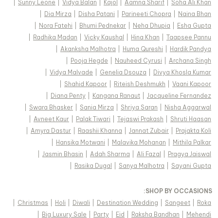
|
Sunny Leone
|
Vidya Balan
|
Kajol
|
Aamna Sharif
|
Soha Ali Khan
|
Dia Mirza
|
Disha Patani
|
Parineeti Chopra
|
Naina Bhan
|
Nora Fatehi
|
Bhumi Pednekar
|
Neha Dhupia
|
Esha Gupta
|
Radhika Madan
|
Vicky Kaushal
|
Hina Khan
|
Taapsee Pannu
|
Akanksha Malhotra
|
Huma Qureshi
|
Hardik Pandya
|
Pooja Hegde
|
Nauheed Cyrusi
|
Archana Singh
|
Vidya Malvade
|
Genelia Dsouza
|
Divya Khosla Kumar
|
Shahid Kapoor
|
Riteish Deshmukh
|
Vaani Kapoor
|
Diana Penty
|
Kangana Ranaut
|
Jacqueline Fernandez
|
Swara Bhasker
|
Sania Mirza
|
Shriya Saran
|
Nisha Aggarwal
|
Avneet Kaur
|
Palak Tiwari
|
Tejaswi Prakash
|
Shruti Haasan
|
Amyra Dastur
|
Raashii Khanna
|
Jannat Zubair
|
Prajakta Koli
|
Hansika Motwani
|
Malavika Mohanan
|
Mithila Palkar
|
Jasmin Bhasin
|
Adah Sharma
|
Ali Fazal
|
Pragya Jaiswal
|
Rasika Dugal
|
Sanya Malhotra
|
Sayani Gupta
:
SHOP BY OCCASIONS
|
Christmas
|
Holi
|
Diwali
|
Destination Wedding
|
Sangeet
|
Roka
|
Big Luxury Sale
|
Party
|
Eid
|
Raksha Bandhan
|
Mehendi