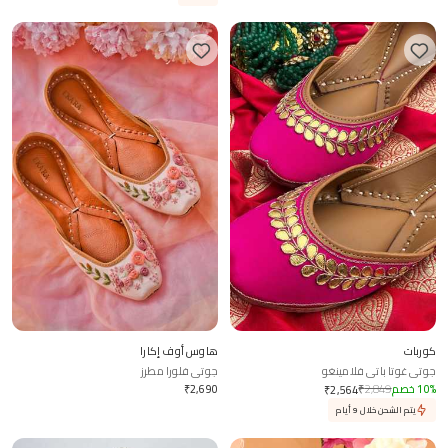
كوربات
هاوس أوف إكارا
جوتي غوتا باتي فلامينغو
جوتي فلورا مطرز
%
10
خصم
2,849
₹
2,690
₹
₹
2,564
يتم الشحن خلال 9 أيام