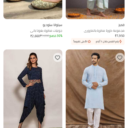
قميز
سيلوانا ستوديو
مجموعة كورتا مطرزة بالماروري
جوتيات مطرزة بغوتا باتي
7,950
₹
%
30
خصم
3,800
₹
₹
2,660
يتم الشحن خلال 7 أيام
الأعلى تقييماً