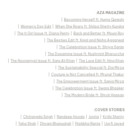
:
AZA MAGAZINE
|
Becoming Herself ft. Huma Qureshi
|
Women's Day Edit
|
When She Roars ft. Shilpa Shetty Kundra
|
The It Girl Issue ft. Diana Penty
|
Back and Better ft. Mouni Roy
|
The Besties Edit ft. Kajal and Nisha Aggarwal
|
The Celebration Issue ft. Shriya Saran
|
The Dopamine Issue ft. Nushrratt Bharuccha
|
The Nooraniyat Issue ft. Sara Ali Khan
|
The Luxe Edit ft. Hina Khan
|
The Sustainability Special ft. Dia Mirza
|
Couture is Not Cancelled ft. Mrunal Thakur
|
The Empowerment Issue ft. Sania Mirza
|
The Celebration Issue ft. Swara Bhasker
|
The Modern Bride ft. Shruti Haasan
:
COVER STORIES
|
Chitrangda Singh
|
Randeep Hooda
|
Jonita
|
Krithi Shetty
|
Taha Shah
|
Dhvani Bhanushali
|
Pratibha Ranta
|
Uorfi Javed