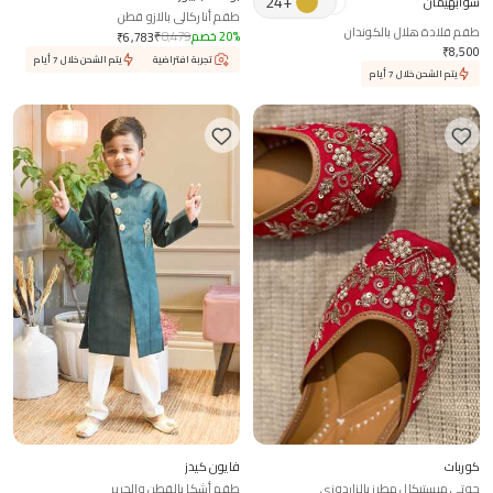
24
+
سوابهيمان
طقم أناركالي بالازو قطن
طقم قلادة هلال بالكوندان
%
20
خصم
8,479
₹
₹
6,783
₹
8,500
تجربة افتراضية
يتم الشحن خلال 7 أيام
يتم الشحن خلال 7 أيام
كوربات
فايون كيدز
جوتي ميستيكال مطرز بالزاردوزي
طقم أشكا بالقطن والحرير