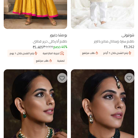
شوتيوتي
بومشا جايبور
طقم سترة وبنطال مطرز بالترتر
طقم أناركالي حرير قطني
3,262
₹
%
40
خصم
9,009
₹
₹
5,405
يتم الشحن خلال 7 أيام
طلب مرتفع
تجربة افتراضية
يتم الشحن خلال 1 يوم
تصفية
طلب مرتفع