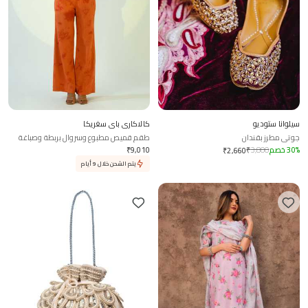
سيلوانا ستوديو
كالاكاري باي سغريكا
جوتي مطرز بقندان
طقم قميص مطبوع وسروال بربطة وصباغة
%
30
خصم
3,800
₹
9,010
₹
₹
2,660
يتم الشحن خلال 9 أيام