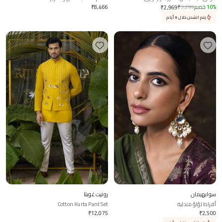
%
10
خصم
3,299
₹
8,466
₹
₹
2,969
يتم الشحن خلال 9 أيام
سوابهيمان
رونيت غوبتا
أقراط لؤلؤ متدلية
Cotton Kurta Pant Set
₹
12,075
₹
2,500