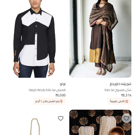
شورشِه كلوزينغ
نونو
شال منسوج مخطط
قميص مخطط بقصة ضيقة
₹
6,000
₹
8,374
الأعلى تقييماً
يتم الشحن خلال 7 أيام