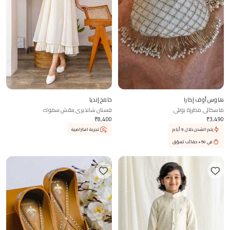
هاوس أوف إكارا
خامج إنديا
ماسكالي مطرزة بوتلي
فستان شانديري بنقش سموك
₹
8,400
₹
3,490
يتم الشحن خلال 9 أيام
تجربة افتراضية
في 50+ حقائب تسوّق