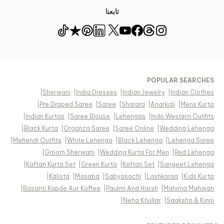
تابعنا
POPULAR SEARCHES
|
Sherwani
|
India Dresses
|
Indian Jewelry
|
Indian Clothes
|
Pre Draped Saree
|
Saree
|
Sharara
|
Anarkali
|
Mens Kurta
|
Indian Kurtas
|
Saree Blouse
|
Lehengas
|
Indo Western Outfits
|
Black Kurta
|
Organza Saree
|
Saree Online
|
Wedding Lehenga
|
Mehendi Outfits
|
White Lehenga
|
Black Lehenga
|
Lehenga Saree
|
Groom Sherwani
|
Wedding Kurta For Men
|
Red Lehenga
|
Kaftan Kurta Set
|
Green Kurta
|
Kaftan Set
|
Sangeet Lehenga
|
Kalista
|
Masaba
|
Sabyasachi
|
Lashkaraa
|
Kids Kurta
|
Basanti Kapde Aur Koffee
|
Paulmi And Harsh
|
Mahima Mahajan
|
Neha Khullar
|
Saaksha & Kinni