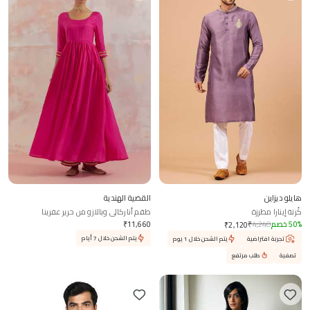
هايلو ديزاين
القضية الهندية
كُرتة إينارا مطرزة
طقم أناركالي وبالازو من حرير عفرينا
%
50
خصم
4,240
₹
11,660
₹
₹
2,120
يتم الشحن خلال 7 أيام
تجربة افتراضية
يتم الشحن خلال 1 يوم
تصفية
طلب مرتفع