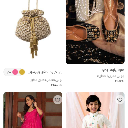
هاوس أوف إكارا
7
+
إس جي كالكشن باي سونيا
جوتي عفرين المطرزة
غولراجني
بوتلي مخمل ذهبي مطرز
₹
2,890
₹
14,200