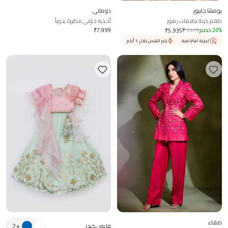
بومشا جايبور
دوماني
طقم كرتة بطبعات زهور
أحذية جوتي مطرزة يدوياً
%
20
خصم
7,419
₹
7,999
₹
₹
5,935
تجربة افتراضية
يتم الشحن خلال 7 أيام
صفاء
2
+
فايون كيدز