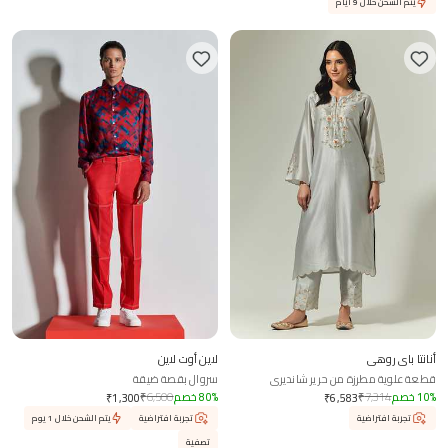
يتم الشحن خلال 9 أيام
أنانتا باي روهي
لاين أوت لاين
قطعة علوية مطرزة من حرير شانديري
سروال بقصة ضيقة
%
10
خصم
7,314
₹
%
80
خصم
6,500
₹
₹
1,300
₹
6,583
تجربة افتراضية
تجربة افتراضية
يتم الشحن خلال 1 يوم
تصفية