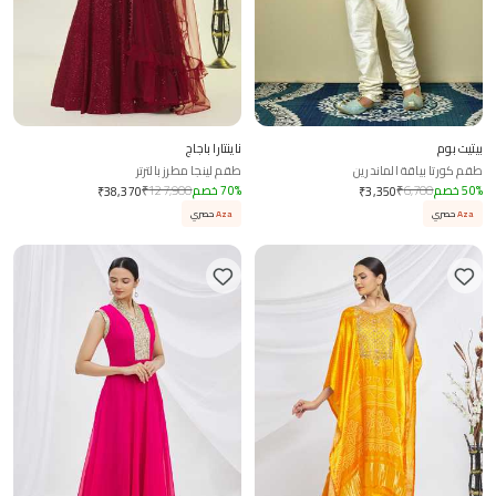
بيتيت بوم
ناينتارا باجاج
طقم كورتا بياقة الماندرين
طقم لينجا مطرز بالترتر
%
50
خصم
6,700
₹
%
70
خصم
127,900
₹
₹
38,370
₹
3,350
Aza
حصري
Aza
حصري