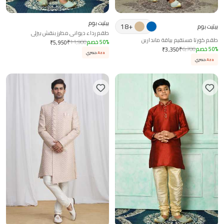
بيتيت بوم
18
+
بيتيت بوم
طقم رداء ديواني مطرز بنقش بيزلي
طقم كورتا مستقيم بياقة ماندارين
%
50
خصم
11,900
₹
₹
5,950
%
50
خصم
6,700
₹
₹
3,350
Aza
حصري
Aza
حصري