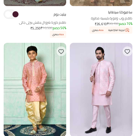
ساميوكتا سينغانيا
بيتيت بوم
طقم روب وتنورة بليسيه مطرزة
طقم كورتا شروال بنقش بيزلي جالي
%
70
خصم
88,700
₹
₹
26,610
%
50
خصم
10,500
₹
₹
5,250
تجربة افتراضية
Aza
حصري
Aza
حصري