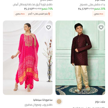
رداء بنقش بيزلي منسوج
طقم كورتا أزرق مخطط وبنطال أبيض
%
20
خصم
5,724
₹
%
70
خصم
16,700
₹
₹
5,010
₹
4,579
Aza
حصري
يتم الشحن خلال 7 أيام
Aza
حصري
ساميوكتا سينغانيا
بيتيت بوم
طقم روب وسروال مطبوع