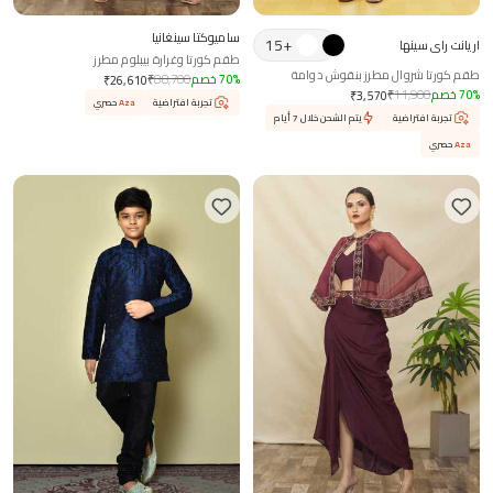
ساميوكتا سينغانيا
15
+
اريانت راي سينها
طقم كورتا وغرارة بيبلوم مطرز
طقم كورتا شروال مطرز بنقوش دوامة
%
70
خصم
88,700
₹
₹
26,610
%
70
خصم
11,900
₹
₹
3,570
تجربة افتراضية
Aza
حصري
تجربة افتراضية
يتم الشحن خلال 7 أيام
Aza
حصري