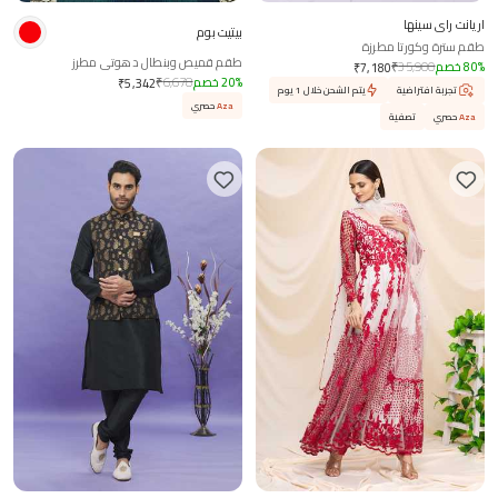
اريانت راي سينها
بيتيت بوم
طقم سترة وكورتا مطرزة
طقم قميص وبنطال دهوتي مطرز
%
80
خصم
35,900
₹
₹
7,180
%
20
خصم
6,678
₹
₹
5,342
تجربة افتراضية
يتم الشحن خلال 1 يوم
Aza
حصري
Aza
حصري
تصفية