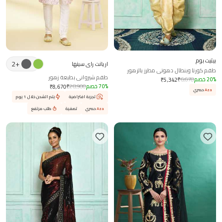
بيتيت بوم
2
+
اريانت راي سينها
طقم كورتا وبنطال دهوتي مطرز بالزهور
طقم شيرواني بطبعة زهور
%
20
خصم
6,678
₹
₹
5,342
%
70
خصم
28,900
₹
₹
8,670
Aza
حصري
تجربة افتراضية
يتم الشحن خلال 1 يوم
Aza
حصري
تصفية
طلب مرتفع