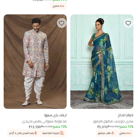
Aza
حصري
Aza
حصري
ناينتارا باجاج
اريانت راي سينها
ساري جورجيت مطبوع بالزهور
مجموعة شيرواني بنقش تجريدي
%
70
خصم
16,700
₹
%
70
خصم
45,300
₹
₹
13,590
₹
5,010
Aza
حصري
طلب مرتفع
تجربة افتراضية
يتم الشحن خلال 2 أيام