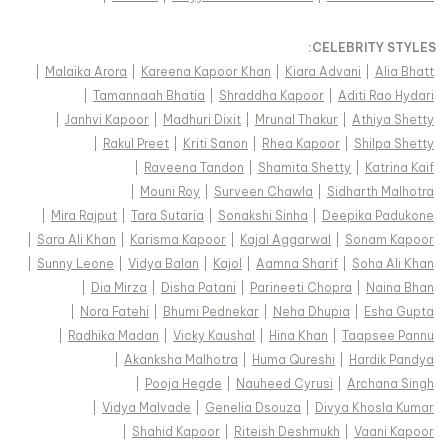
:
CELEBRITY STYLES
|
Malaika Arora
|
Kareena Kapoor Khan
|
Kiara Advani
|
Alia Bhatt
|
Tamannaah Bhatia
|
Shraddha Kapoor
|
Aditi Rao Hydari
|
Janhvi Kapoor
|
Madhuri Dixit
|
Mrunal Thakur
|
Athiya Shetty
|
Rakul Preet
|
Kriti Sanon
|
Rhea Kapoor
|
Shilpa Shetty
|
Raveena Tandon
|
Shamita Shetty
|
Katrina Kaif
|
Mouni Roy
|
Surveen Chawla
|
Sidharth Malhotra
|
Mira Rajput
|
Tara Sutaria
|
Sonakshi Sinha
|
Deepika Padukone
|
Sara Ali Khan
|
Karisma Kapoor
|
Kajal Aggarwal
|
Sonam Kapoor
|
Sunny Leone
|
Vidya Balan
|
Kajol
|
Aamna Sharif
|
Soha Ali Khan
|
Dia Mirza
|
Disha Patani
|
Parineeti Chopra
|
Naina Bhan
|
Nora Fatehi
|
Bhumi Pednekar
|
Neha Dhupia
|
Esha Gupta
|
Radhika Madan
|
Vicky Kaushal
|
Hina Khan
|
Taapsee Pannu
|
Akanksha Malhotra
|
Huma Qureshi
|
Hardik Pandya
|
Pooja Hegde
|
Nauheed Cyrusi
|
Archana Singh
|
Vidya Malvade
|
Genelia Dsouza
|
Divya Khosla Kumar
|
Shahid Kapoor
|
Riteish Deshmukh
|
Vaani Kapoor