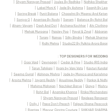
|
Shyam Narayan Prasad
|
Joules By Radhika
|
Nidhika Shekhar
|
Label Moni K
|
Jade By Ashima
|
Saanjh By Lea
|
Spring Break
|
Punit Balana
|
Chaashni By Maansi And Ketan
|
Soniya G
|
Anantaa By Roohi
|
Sanam
|
Balance By Rohit Bal
|
Aham-Vayam
|
Dash And Dot
|
Archana Kochhar
|
Ahi Clothing
|
Mehak Murpana
|
Paisley Pop
|
Payal & Zinal
|
Abbaran
|
Torani
|
Rainas
|
Silky Bindra
|
Mehak Sharma
|
Ridhi Mehra
|
Studio22 By Pulkita Arora Bajaj
TOP DESIGNERS FOR WEDDING :
|
Gopi Vaid
|
Devnaagri
|
Cedar & Pine
|
Studio IRIS India
|
Tarun Tahiliani
|
Vvani by Vani Vats
|
Kasturi Kundal
|
Seema Gujral
|
Abhinav Mishra
|
Jade by Monica and Karishma
|
Arpita Mehta
|
Jayanti Reddy
|
Anushree Reddy
|
Pankaj & Nidhi
|
Mahima Mahajan
|
Nachiket Barve
|
Ekaya
|
Mishru
|
Rohit Bal
|
Anamika Khanna
|
Ritika Mirchandani
|
Shyam Narayan Prasad
|
Rajdeep Ranawat
|
Dolly J
|
Papa Don't Preach
|
Falguni Shane Peacock
|
Riantas
|
Mayyur Girotra Couture
|
SHIKHAR SHARMA