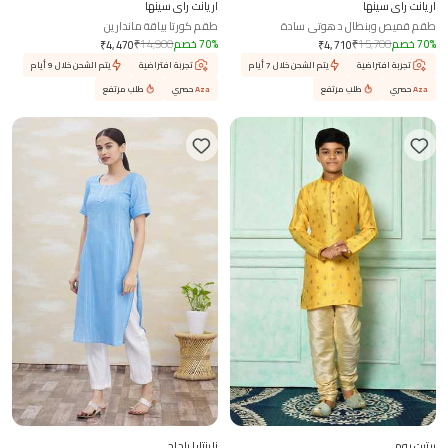
اريانت راي سينها
اريانت راي سينها
طقم قميص وبنطال دهوتي سادة
طقم كورتا بياقة ماندارين
%
70
خصم
15,700
₹
%
70
خصم
14,900
₹
₹
4,470
₹
4,710
تجربة افتراضية
يتم الشحن خلال 7 أيام
تجربة افتراضية
يتم الشحن خلال 9 أيام
Aza
حصري
طلب مرتفع
Aza
حصري
طلب مرتفع
بيتيت بوم
ناينتارا باجاج