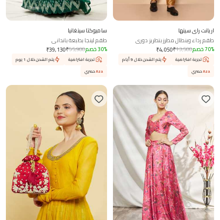
اريانت راي سينها
ساميوكتا سينغانيا
طقم رداء وبنطال مطرز بتطريز دوري
طقم لينجا بطبعة بانداني
%
70
خصم
13,500
₹
%
30
خصم
55,900
₹
₹
39,130
₹
4,050
تجربة افتراضية
يتم الشحن خلال 9 أيام
تجربة افتراضية
يتم الشحن خلال 1 يوم
Aza
حصري
Aza
حصري