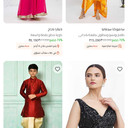
ساميوكتا سينغانيا
ناينتارا باجاج
طقم بونشو وبنطلون بطبعة بانداني
كورتا مطرز بقصة واسعة
%
70
خصم
50,300
₹
%
70
خصم
27,300
₹
₹
8,190
₹
15,090
تجربة افتراضية
Aza
حصري
يتم الشحن خلال 9 أيام
Aza
حصري
في 50+ حقائب تسوّق