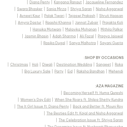
|
Diana Penty
|
Kangana Ranaut
|
Jacqueline Fernandez
|
Swara Bhasker
|
Sania Mirza
|
Shriya Saran
|
Nisha Aggarwal
|
Avneet Kaur
|
Palak Tiwari
|
Tejaswi Prakash
|
Shruti Haasan
|
Amyra Dastur
|
Raashii Khanna
|
Jannat Zubair
|
Prajakta Koli
|
Hansika Motwani
|
Malavika Mohanan
|
Mithila Palkar
|
Jasmin Bhasin
|
Adah Sharma
|
Ali Fazal
|
Pragya Jaiswal
|
Rasika Dugal
|
Sanya Malhotra
|
Sayani Gupta
:
SHOP BY OCCASIONS
|
Christmas
|
Holi
|
Diwali
|
Destination Wedding
|
Sangeet
|
Roka
|
Big Luxury Sale
|
Party
|
Eid
|
Raksha Bandhan
|
Mehendi
:
AZA MAGAZINE
|
Becoming Herself ft. Huma Qureshi
|
Women's Day Edit
|
When She Roars ft. Shilpa Shetty Kundra
|
The It Girl Issue ft. Diana Penty
|
Back and Better ft. Mouni Roy
|
The Besties Edit ft. Kajal and Nisha Aggarwal
|
The Celebration Issue ft. Shriya Saran
|
The Dopamine Issue ft. Nushrratt Bharuccha