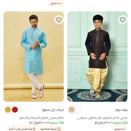
Aza
حصري
بيتيت بوم
اريانت راي سينها
ساري مطرز بالزهور مع بنطلون دهوتي
طقم ساري مطرز بالريشام والزهور
%
20
خصم
7,314
₹
%
70
خصم
24,300
₹
₹
7,290
₹
5,851
Aza
حصري
تجربة افتراضية
يتم الشحن خلال 2 أيام