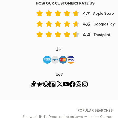
نقبل
تابعنا
POPULAR SEARCHES
|
Sherwani
|
India Dresses
|
Indian Jewelry
|
Indian Clothes