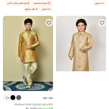
Aza
حصري
تجربة افتراضية
يتم الشحن خلال 2 أيام
Aza
حصري
طلب مرتفع
بيتيت بوم
2
+
بيتيت بوم
طقم سيرواني وبنطال جاكار
طقم كورتا وشروال بقصة مستقيمة
%
20
خصم
8,374
₹
₹
6,699
%
50
خصم
6,500
₹
₹
3,250