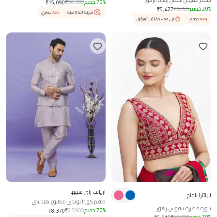
طقم قميص بنقش زهرة الزنبق
%
70
خصم
50,300
₹
₹
15,090
%
20
خصم
6,784
₹
₹
5,427
تجربة افتراضية
Aza
حصري
Aza
حصري
في 50+ حقائب تسوّق
اريانت راي سينها
ناينتارا باجاج
طقم كورتا بوندي مطبوع هندسي
بلوزة مطرزة بنقوش زهور
%
70
خصم
27,900
₹
₹
8,370