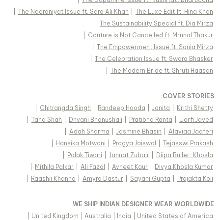
|
The Nooraniyat Issue ft. Sara Ali Khan
|
The Luxe Edit ft. Hina Khan
|
The Sustainability Special ft. Dia Mirza
|
Couture is Not Cancelled ft. Mrunal Thakur
|
The Empowerment Issue ft. Sania Mirza
|
The Celebration Issue ft. Swara Bhasker
|
The Modern Bride ft. Shruti Haasan
:
COVER STORIES
|
Chitrangda Singh
|
Randeep Hooda
|
Jonita
|
Krithi Shetty
|
Taha Shah
|
Dhvani Bhanushali
|
Pratibha Ranta
|
Uorfi Javed
|
Adah Sharma
|
Jasmine Bhasin
|
Alaviaa Jaaferi
|
Hansika Motwani
|
Pragya Jaiswal
|
Tejasswi Prakash
|
Palak Tiwari
|
Jannat Zubair
|
Diipa Büller-Khosla
|
Mithila Palkar
|
Ali Fazal
|
Avneet Kaur
|
Divya Khosla Kumar
|
Raashii Khanna
|
Amyra Dastur
|
Sayani Gupta
|
Prajakta Koli
WE SHIP INDIAN DESIGNER WEAR WORLDWIDE
|
United Kingdom
|
Australia
|
India
|
United States of America