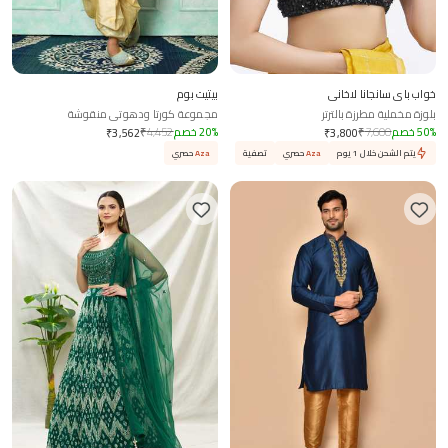
خواب باي سانجانا لاخاني
بيتيت بوم
بلوزة مخملية مطرزة بالترتر
مجموعة كورتا ودهوتي منقوشة
%
50
خصم
7,600
₹
%
20
خصم
4,452
₹
₹
3,562
₹
3,800
يتم الشحن خلال 1 يوم
Aza
حصري
تصفية
Aza
حصري