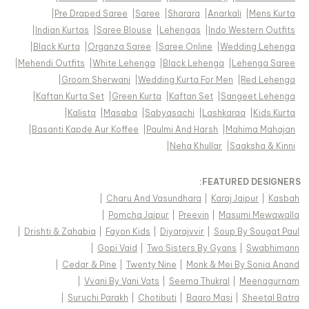
|
Pre Draped Saree
|
Saree
|
Sharara
|
Anarkali
|
Mens Kurta
|
Indian Kurtas
|
Saree Blouse
|
Lehengas
|
Indo Western Outfits
|
Black Kurta
|
Organza Saree
|
Saree Online
|
Wedding Lehenga
|
Mehendi Outfits
|
White Lehenga
|
Black Lehenga
|
Lehenga Saree
|
Groom Sherwani
|
Wedding Kurta For Men
|
Red Lehenga
|
Kaftan Kurta Set
|
Green Kurta
|
Kaftan Set
|
Sangeet Lehenga
|
Kalista
|
Masaba
|
Sabyasachi
|
Lashkaraa
|
Kids Kurta
|
Basanti Kapde Aur Koffee
|
Paulmi And Harsh
|
Mahima Mahajan
|
Neha Khullar
|
Saaksha & Kinni
FEATURED DESIGNERS:
|
Charu And Vasundhara
|
Karaj Jaipur
|
Kasbah
|
Pomcha Jaipur
|
Preevin
|
Masumi Mewawalla
|
Drishti & Zahabia
|
Fayon Kids
|
Diyarajvvir
|
Soup By Sougat Paul
|
Gopi Vaid
|
Two Sisters By Gyans
|
Swabhimann
|
Cedar & Pine
|
Twenty Nine
|
Monk & Mei By Sonia Anand
|
Vvani By Vani Vats
|
Seema Thukral
|
Meenagurnam
|
Suruchi Parakh
|
Chotibuti
|
Baaro Masi
|
Sheetal Batra