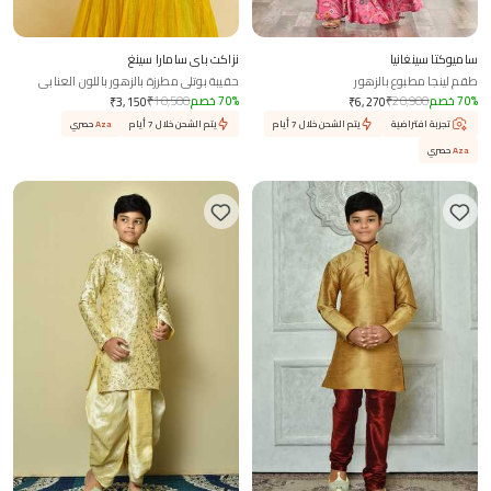
ساميوكتا سينغانيا
نزاکت باي سامارا سينغ
طقم لينجا مطبوع بالزهور
حقيبة بوتلي مطرزة بالزهور باللون العنابي
%
70
خصم
20,900
₹
%
70
خصم
10,500
₹
₹
3,150
₹
6,270
تجربة افتراضية
يتم الشحن خلال 7 أيام
يتم الشحن خلال 7 أيام
Aza
حصري
Aza
حصري