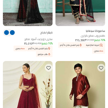
ساميوكتا سينغانيا
ناينتارا باجاج
طقم روب مطرز بالزاري
ساري جورجيت أسود مطرز
%
70
خصم
51,300
₹
₹
15,390
%
70
خصم
16,700
₹
₹
5,010
تجربة افتراضية
يتم الشحن خلال 9 أيام
يتم الشحن خلال 9 أيام
Aza
حصري
Aza
حصري
طلب مرتفع