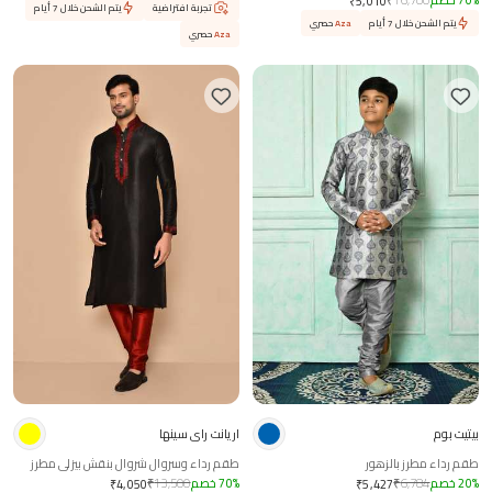
%
70
خصم
16,700
₹
₹
5,010
تجربة افتراضية
يتم الشحن خلال 7 أيام
يتم الشحن خلال 7 أيام
Aza
حصري
Aza
حصري
بيتيت بوم
اريانت راي سينها
طقم رداء مطرز بالزهور
طقم رداء وسروال شروال بنقش بيزلي مطرز
%
20
خصم
6,784
₹
%
70
خصم
13,500
₹
₹
4,050
₹
5,427