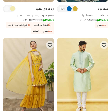
32
+
بيتيت بوم
اريانت راي سينها
كورتا سادة بياقة ماندراين
طقم شيرواني مطرز بنقش الزهور
%
30
خصم
4,664
₹
%
80
خصم
55,500
₹
₹
11,100
₹
3,265
Aza
حصري
تجربة افتراضية
يتم الشحن خلال 1 يوم
Aza
حصري
تصفية