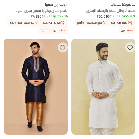
ساميوكتا سينغانيا
اريانت راي سينها
طقم أناركالي مطرز بالريشام الزهري
طقم باندي وكورتا بنقش زهري أسود
%
70
خصم
66,700
₹
%
70
خصم
16,300
₹
₹
4,890
₹
20,010
تجربة افتراضية
يتم الشحن خلال 9 أيام
تجربة افتراضية
يتم الشحن خلال 1 يوم
Aza
حصري
Aza
حصري
تصفية