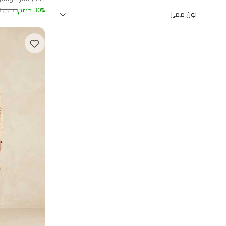
%
30
خصم
17,755
لون مميز