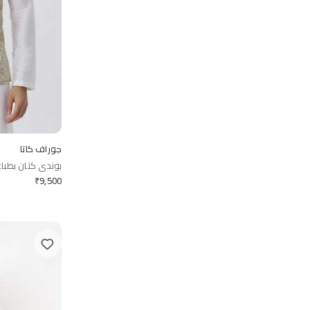
جوراف كاتا
بوندي كتان بطباع
₹
9,500