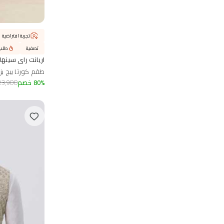
تجربة افتراضية
تصفية
طلب 
اريانت راي سينها
طقم كورتا بيج بزخ
%
80
خصم
23,900