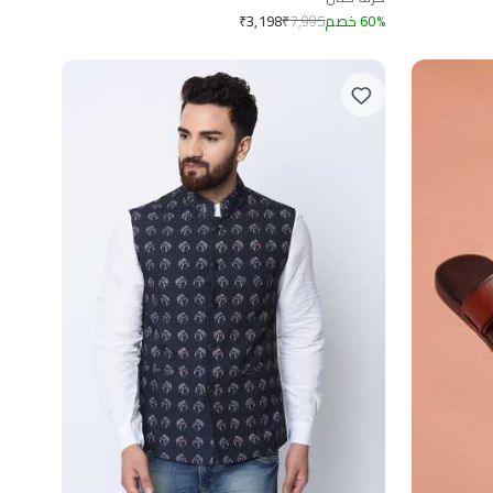
%
60
خصم
7,995
₹
₹
3,198