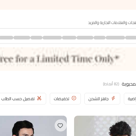
لمحبوبة
(
82
أنماط
)
اضية
جاهز للشحن
تخفيضات
تفصيل حسب الطلب