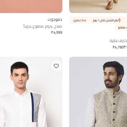
دمودوت
يتم الشحن خلال 1 يوم
Aza
حصري
صندل بحزام مصنوع يدوياً
مرتفع
₹
4,999
ارف نباتية
₹
₹
4,780