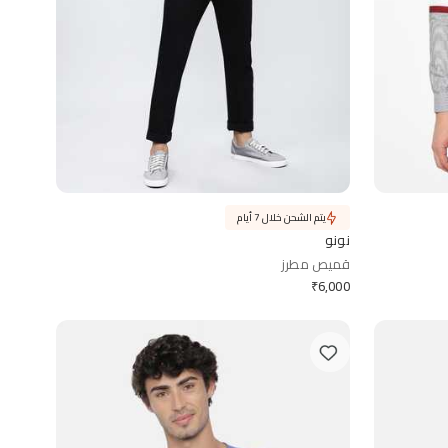
يتم الشحن خلال 7 أيام
نونو
قميص مطرز
₹
6,000