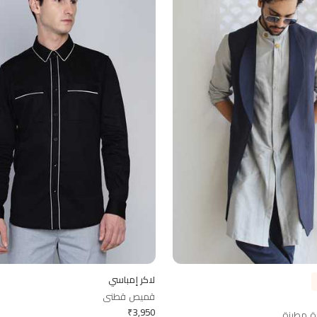
لاكر إمباسي
قميص قطني
₹
3,950
ة مطرزة