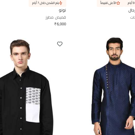
الأعلى تقييماً
يتم الشحن خلال 7 أيام
جال
نونو
ات
قميص مطرز
₹
6,000