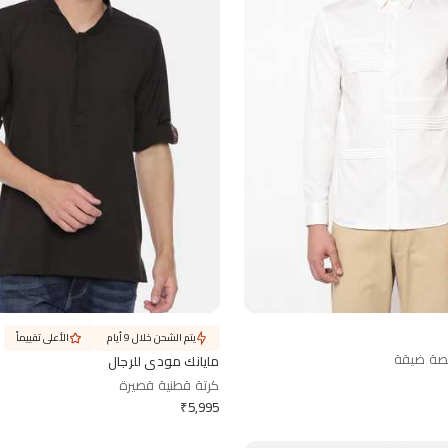
يتم الشحن خلال 9 أيام
الأعلى تقييماً
صة ضيقة
مايانك مودي للرجال
كرتة قطنية قصيرة
₹
5,995