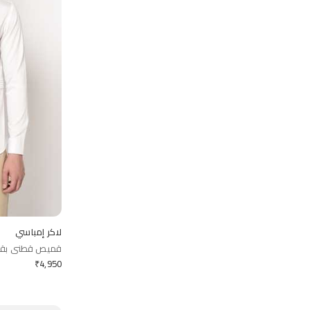
لاكر إمباسي
قميص قطني بق
₹
4,950