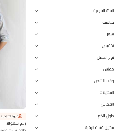
الفئة الفرعية
مناسبة
سعر
تخفيض
نوع العمل
مقاس
وقت الشحن
الستايلات
القماش
طول الكم
تجربة افتراضية
رينج سفوالا
ستايل فتحة الرقبة
طقم سترة وستر