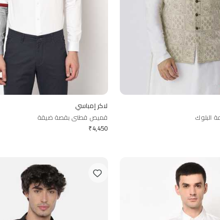
لاكر إمباسي
ة البلوك
قميص قطني بقصة ضيقة
₹
4,450