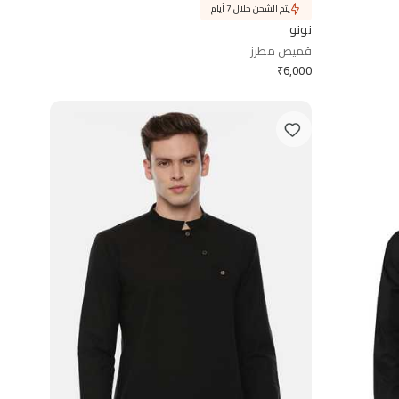
يتم الشحن خلال 7 أيام
نونو
قميص مطرز
₹
6,000