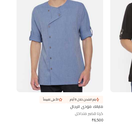
يتم الشحن خلال 9 أيام
الأعلى تقييماً
مايانك مودي للرجال
كرتا قصير متداخل
₹
6,500