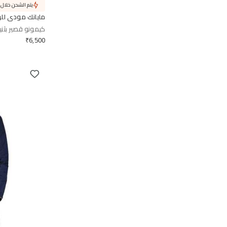
يتم الشحن خلال 9 أيام
مايانك مودي للر
كيمونو قصير بثني
₹
6,500