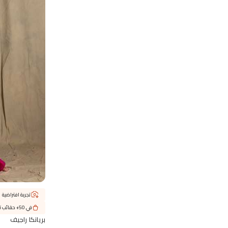
تجربة افتراضية
في 50+ حقائب تسوّق
بريانكا راجيف