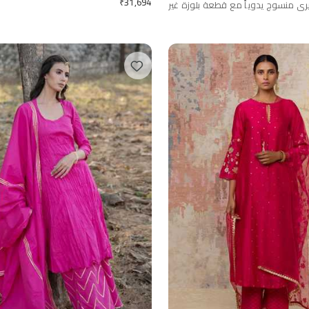
₹
31,694
ري منسوج يدوياً مع قطعة بلوزة غير