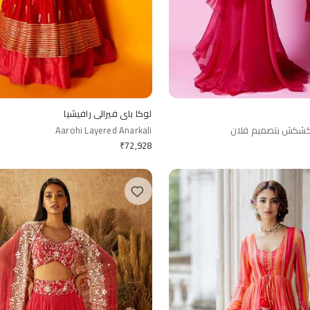
لوكا باي فيرالي رافيشيا
شكش بتصميم فلان
Aarohi Layered Anarkali
₹
72,928