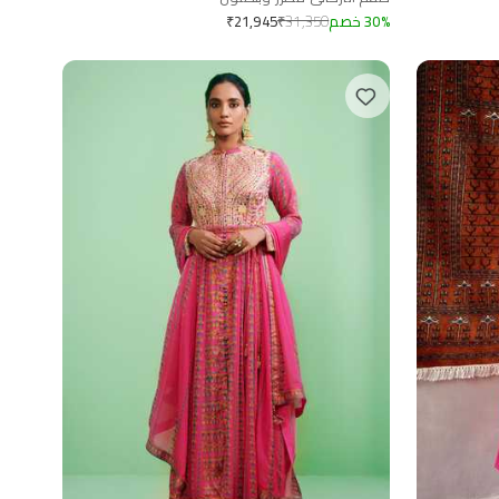
%
30
خصم
31,350
₹
₹
21,945