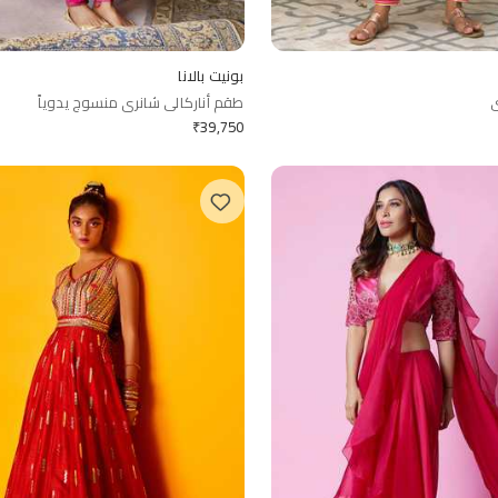
بونيت بالانا
ي
طقم أناركالي شانري منسوج يدوياً
₹
39,750