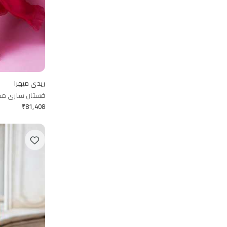
ريدي ميهرا
فستان ساري مك
₹
81,408