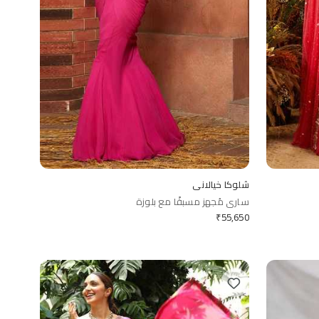
شلوكا خيالاني
ساري مُجهز مسبقًا مع بلوزة
₹
55,650