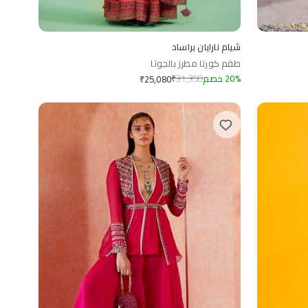
شيام نارايان براساد
طقم كورتا مطرز بالجوتا
%
20
خصم
31,350
₹
₹
25,080