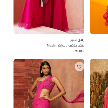
ريدي ميهرا
طقم جاكيت وشرارة Maelyn
₹
93,068