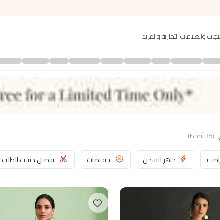
(
35
أنماط
)
اضية
جاهز للشحن
تخفيضات
تفصيل حسب الطلب