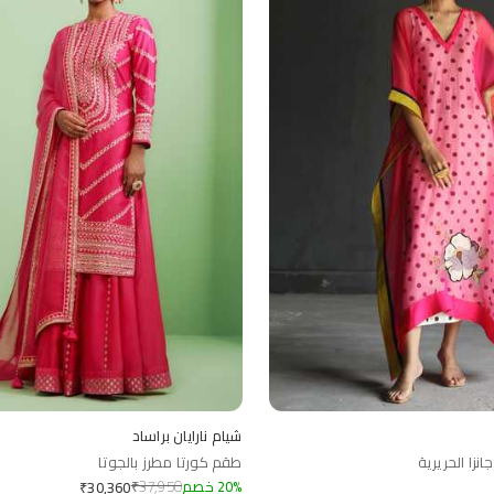
شيام نارايان براساد
نزا الحريرية
طقم كورتا مطرز بالجوتا
%
20
خصم
37,950
₹
₹
30,360