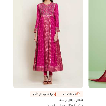
تجربة افتراضية
يتم الشحن خلال 7 أيام
شيام نارايان براساد
طقم أناركالي مطرز وبنطلون