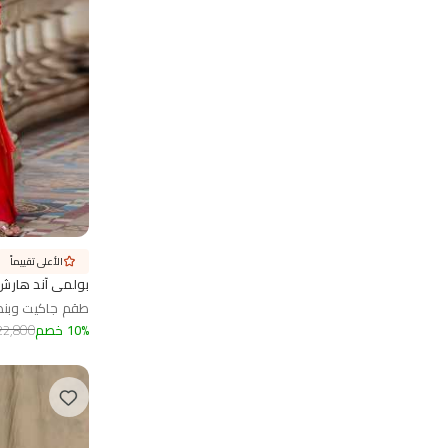
الأعلى تقييماً
بولمي آند هارش
طقم جاكيت وبن
%
10
خصم
22,800