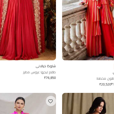
شلوكا خيالاني
طقم ليجها عروس مطرز
₹
76,850
طلون مخطط
₹
₹
20,520