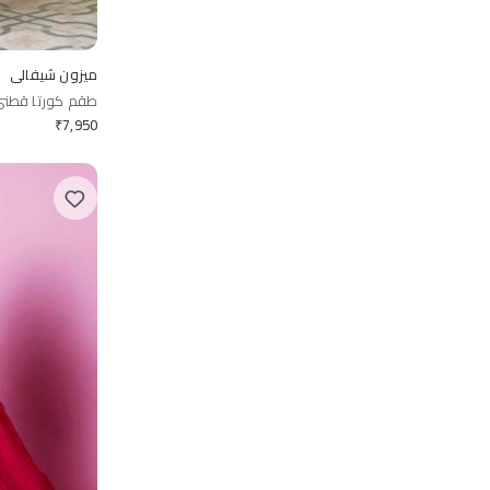
ميزون شيفالي
طقم كورتا قطن
₹
7,950