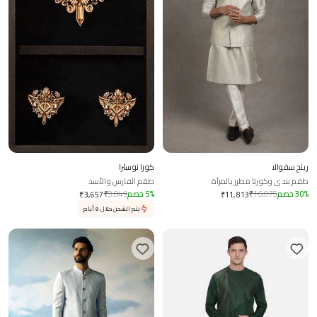
رينج سفوالا
كوزا نوسترا
طقم بندي وكورتا مطرز بالمرآة
طقم الفارس والأسد
%
30
خصم
16,875
₹
%
5
خصم
3,849
₹
₹
3,657
₹
11,813
يتم الشحن خلال 8 أيام