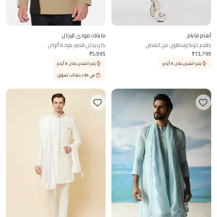
آهام فايام
مايانك مودي للرجال
طقم كرتة وبنطلون من القطن
كارديجان قصير بلوحة ألوان
₹
5,995
₹
13,799
يتم الشحن خلال 6 أيام
يتم الشحن خلال 8 أيام
في 50+ حقائب تسوّق