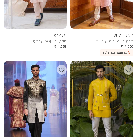
دارشيكا مينزوير
رونيت غوبتا
طقم روب غير متماثل بطيات
طقم كورتا وبنطال قطني
₹
11,659
₹
14,000
يتم الشحن خلال 6 أيام