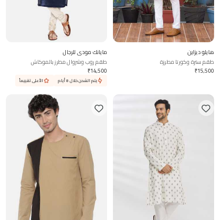
هايلو ديزاين
مايانك مودي للرجال
طقم سترة وكورتا مطرزة
طقم روب وشروال مطرز بالموكاش
₹
14,500
₹
15,500
يتم الشحن خلال 8 أيام
الأعلى تقييماً