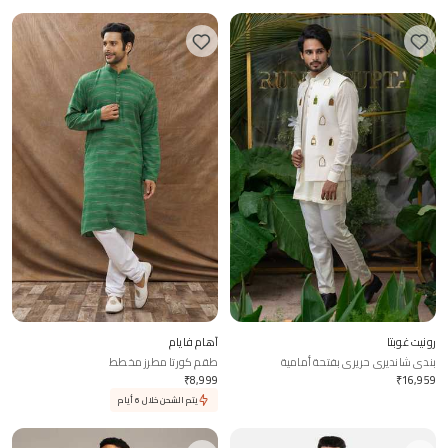
رونيت غوبتا
آهام فايام
بندي شانديري حريري بفتحة أمامية
طقم كورتا مطرز مخطط
₹
8,999
₹
16,959
يتم الشحن خلال 6 أيام