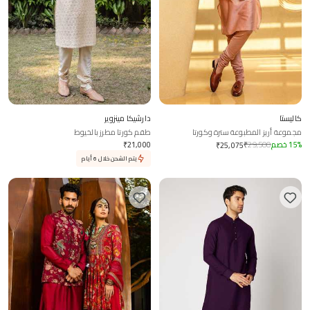
كاليستا
دارشيكا مينزوير
مجموعة أريز المطبوعة سترة وكورتا
طقم كورتا مطرز بالخيوط
%
15
خصم
29,500
₹
21,000
₹
₹
25,075
يتم الشحن خلال 6 أيام