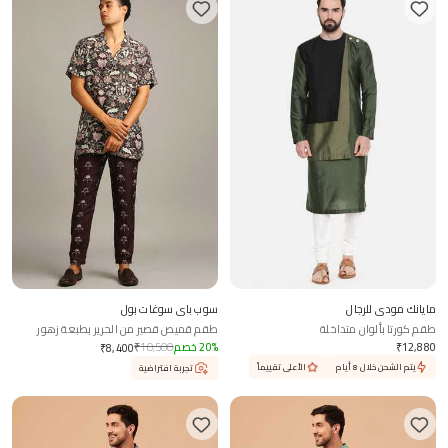
مايانك مودي للرجال
سوب باي سوغات بول
طقم كورتا بألوان متداخلة
طقم قميص قصير من الحرير بطبعة زهور
12,880
₹
%
20
خصم
10,500
₹
₹
8,400
يتم الشحن خلال 8 أيام
الأعلى تقييماً
تجربة افتراضية