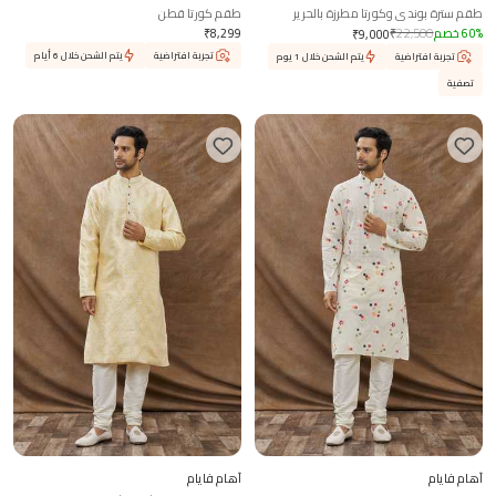
طقم سترة بوندي وكورتا مطرزة بالحرير
طقم كورتا قطن
%
60
خصم
22,500
₹
8,299
₹
₹
9,000
تجربة افتراضية
يتم الشحن خلال 6 أيام
تجربة افتراضية
يتم الشحن خلال 1 يوم
تصفية
آهام فايام
آهام فايام