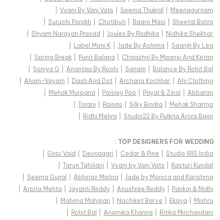
|
Vvani By Vani Vats
|
Seema Thukral
|
Meenagurnam
|
Suruchi Parakh
|
Chotibuti
|
Baaro Masi
|
Sheetal Batra
|
Shyam Narayan Prasad
|
Joules By Radhika
|
Nidhika Shekhar
|
Label Moni K
|
Jade By Ashima
|
Saanjh By Lea
|
Spring Break
|
Punit Balana
|
Chaashni By Maansi And Ketan
|
Soniya G
|
Anantaa By Roohi
|
Sanam
|
Balance By Rohit Bal
|
Aham-Vayam
|
Dash And Dot
|
Archana Kochhar
|
Ahi Clothing
|
Mehak Murpana
|
Paisley Pop
|
Payal & Zinal
|
Abbaran
|
Torani
|
Rainas
|
Silky Bindra
|
Mehak Sharma
|
Ridhi Mehra
|
Studio22 By Pulkita Arora Bajaj
TOP DESIGNERS FOR WEDDING :
|
Gopi Vaid
|
Devnaagri
|
Cedar & Pine
|
Studio IRIS India
|
Tarun Tahiliani
|
Vvani by Vani Vats
|
Kasturi Kundal
|
Seema Gujral
|
Abhinav Mishra
|
Jade by Monica and Karishma
|
Arpita Mehta
|
Jayanti Reddy
|
Anushree Reddy
|
Pankaj & Nidhi
|
Mahima Mahajan
|
Nachiket Barve
|
Ekaya
|
Mishru
|
Rohit Bal
|
Anamika Khanna
|
Ritika Mirchandani