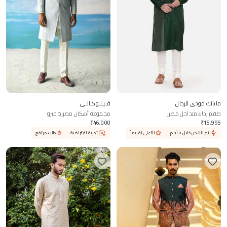
مايانك مودي للرجال
فـيـلـوكـالـي
طقم رداء متداخل مطرز
مجموعة أشكان مطرزة ميرو
₹
46,000
₹
15,995
يتم الشحن خلال 8 أيام
الأعلى تقييماً
تجربة افتراضية
طلب مرتفع