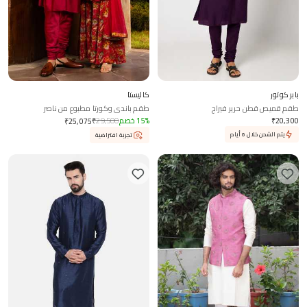
بابر كوتور
كاليستا
طقم قميص قطن حرير فيراج
طقم باندي وكورتا مطبوع من ناصر
20,300
₹
%
15
خصم
29,500
₹
₹
25,075
يتم الشحن خلال 6 أيام
تجربة افتراضية