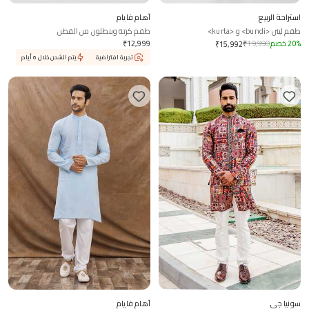
استراحة الربيع
آهام فايام
طقم لينن <bundi> و <kurta>
طقم كرتة وبنطلون من القطن
%
20
خصم
19,990
₹
12,999
₹
₹
15,992
تجربة افتراضية
يتم الشحن خلال 6 أيام
سونيا جي
آهام فايام