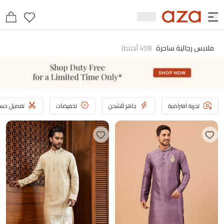
ملابس رجالية ساحرة
(
459
أنماط
)
تجربة افتراضية
جاهز للشحن
تخفيضات
تفصيل حسب