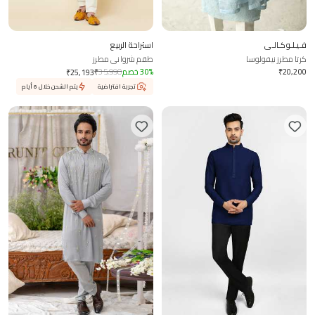
فـيـلـوكـالـي
استراحة الربيع
كرتا مطرز نيفولوسا
طقم شرواني مطرز
20,200
₹
%
30
خصم
35,990
₹
₹
25,193
تجربة افتراضية
يتم الشحن خلال 6 أيام