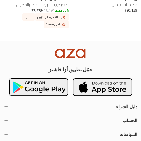
سترة شاندرى حرير
طقم كورتا وشريشوار مطرز بالمكايش
20,139
₹
%
60
خصم
18,194
₹
₹
7,278
يتم الشحن خلال 1 يوم
تصفية
الأعلى تقييماً
حمّل تطبيق أزا فاشنز
دليل الشراء
الحساب
السياسات