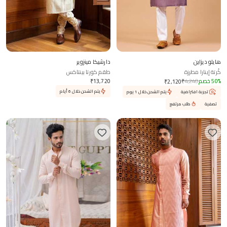
هايلو ديزاين
دارشيكا مينزوير
كُرتة إينارا مطرزة
طقم كورتا بينتاكس
%
50
خصم
4,240
₹
13,720
₹
₹
2,120
يتم الشحن خلال 6 أيام
تجربة افتراضية
يتم الشحن خلال 1 يوم
تصفية
طلب مرتفع