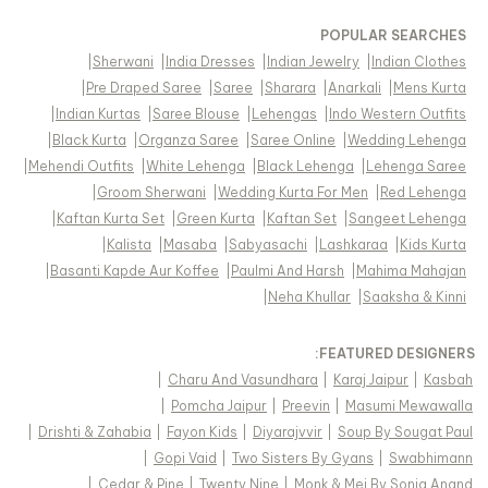
POPULAR SEARCHES
|
Sherwani
|
India Dresses
|
Indian Jewelry
|
Indian Clothes
|
Pre Draped Saree
|
Saree
|
Sharara
|
Anarkali
|
Mens Kurta
|
Indian Kurtas
|
Saree Blouse
|
Lehengas
|
Indo Western Outfits
|
Black Kurta
|
Organza Saree
|
Saree Online
|
Wedding Lehenga
|
Mehendi Outfits
|
White Lehenga
|
Black Lehenga
|
Lehenga Saree
|
Groom Sherwani
|
Wedding Kurta For Men
|
Red Lehenga
|
Kaftan Kurta Set
|
Green Kurta
|
Kaftan Set
|
Sangeet Lehenga
|
Kalista
|
Masaba
|
Sabyasachi
|
Lashkaraa
|
Kids Kurta
|
Basanti Kapde Aur Koffee
|
Paulmi And Harsh
|
Mahima Mahajan
|
Neha Khullar
|
Saaksha & Kinni
FEATURED DESIGNERS:
|
Charu And Vasundhara
|
Karaj Jaipur
|
Kasbah
|
Pomcha Jaipur
|
Preevin
|
Masumi Mewawalla
|
Drishti & Zahabia
|
Fayon Kids
|
Diyarajvvir
|
Soup By Sougat Paul
|
Gopi Vaid
|
Two Sisters By Gyans
|
Swabhimann
|
Cedar & Pine
|
Twenty Nine
|
Monk & Mei By Sonia Anand