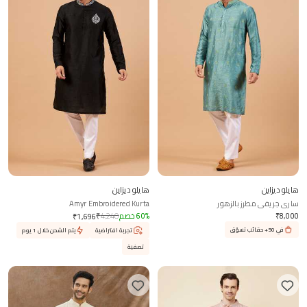
هايلو ديزاين
هايلو ديزاين
ساري جريفي مطرز بالزهور
Amyr Embroidered Kurta
8,000
₹
%
60
خصم
4,240
₹
₹
1,696
في 50+ حقائب تسوّق
تجربة افتراضية
يتم الشحن خلال 1 يوم
تصفية