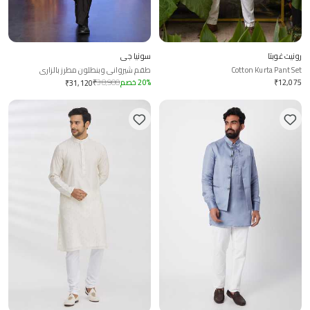
رونيت غوبتا
سونيا جي
Cotton Kurta Pant Set
طقم شيرواني وبنطلون مطرز بالزاري
12,075
₹
%
20
خصم
38,900
₹
₹
31,120