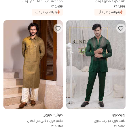
طقم كورتا مطرز بالزهور
مجموعة روب راكشا بنقش زهري
₹
10,499
₹
14,999
يتم الشحن خلال 6 أيام
يتم الشحن خلال 6 أيام
رونيت غوبتا
دارشيكا مينزوير
طقم كورتا حرير شانديري
طقم كورتا باثاني من الكتان
₹
13,160
₹
17,065