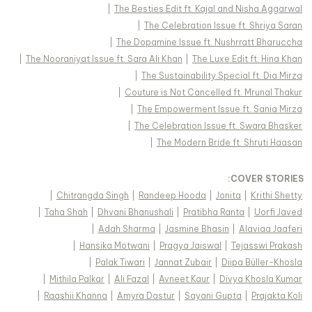
|
The Besties Edit ft. Kajal and Nisha Aggarwal
|
The Celebration Issue ft. Shriya Saran
|
The Dopamine Issue ft. Nushrratt Bharuccha
|
The Nooraniyat Issue ft. Sara Ali Khan
|
The Luxe Edit ft. Hina Khan
|
The Sustainability Special ft. Dia Mirza
|
Couture is Not Cancelled ft. Mrunal Thakur
|
The Empowerment Issue ft. Sania Mirza
|
The Celebration Issue ft. Swara Bhasker
|
The Modern Bride ft. Shruti Haasan
:
COVER STORIES
|
Chitrangda Singh
|
Randeep Hooda
|
Jonita
|
Krithi Shetty
|
Taha Shah
|
Dhvani Bhanushali
|
Pratibha Ranta
|
Uorfi Javed
|
Adah Sharma
|
Jasmine Bhasin
|
Alaviaa Jaaferi
|
Hansika Motwani
|
Pragya Jaiswal
|
Tejasswi Prakash
|
Palak Tiwari
|
Jannat Zubair
|
Diipa Büller-Khosla
|
Mithila Palkar
|
Ali Fazal
|
Avneet Kaur
|
Divya Khosla Kumar
|
Raashii Khanna
|
Amyra Dastur
|
Sayani Gupta
|
Prajakta Koli