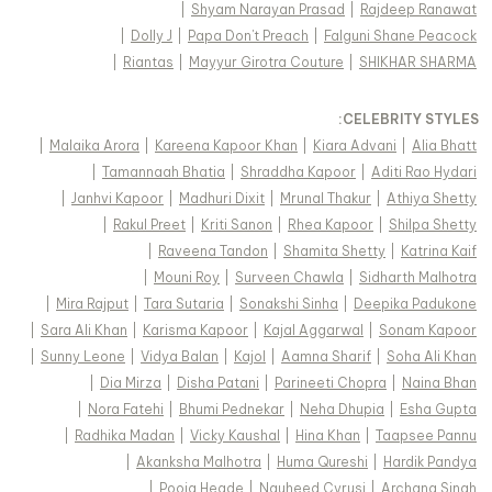
|
Shyam Narayan Prasad
|
Rajdeep Ranawat
|
Dolly J
|
Papa Don't Preach
|
Falguni Shane Peacock
|
Riantas
|
Mayyur Girotra Couture
|
SHIKHAR SHARMA
:
CELEBRITY STYLES
|
Malaika Arora
|
Kareena Kapoor Khan
|
Kiara Advani
|
Alia Bhatt
|
Tamannaah Bhatia
|
Shraddha Kapoor
|
Aditi Rao Hydari
|
Janhvi Kapoor
|
Madhuri Dixit
|
Mrunal Thakur
|
Athiya Shetty
|
Rakul Preet
|
Kriti Sanon
|
Rhea Kapoor
|
Shilpa Shetty
|
Raveena Tandon
|
Shamita Shetty
|
Katrina Kaif
|
Mouni Roy
|
Surveen Chawla
|
Sidharth Malhotra
|
Mira Rajput
|
Tara Sutaria
|
Sonakshi Sinha
|
Deepika Padukone
|
Sara Ali Khan
|
Karisma Kapoor
|
Kajal Aggarwal
|
Sonam Kapoor
|
Sunny Leone
|
Vidya Balan
|
Kajol
|
Aamna Sharif
|
Soha Ali Khan
|
Dia Mirza
|
Disha Patani
|
Parineeti Chopra
|
Naina Bhan
|
Nora Fatehi
|
Bhumi Pednekar
|
Neha Dhupia
|
Esha Gupta
|
Radhika Madan
|
Vicky Kaushal
|
Hina Khan
|
Taapsee Pannu
|
Akanksha Malhotra
|
Huma Qureshi
|
Hardik Pandya
|
Pooja Hegde
|
Nauheed Cyrusi
|
Archana Singh