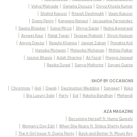
|
Vidya Malvade
|
Genelia Dsouza
|
Divya Khosla Kumar
|
Shahid Kapoor
|
Riteish Deshmukh
|
Vaani Kapoor
|
Diana Penty
|
Kangana Ranaut
|
Jacqueline Fernandez
|
Swara Bhasker
|
Sania Mirza
|
Shriya Saran
|
Nisha Aggarwal
|
Avneet Kaur
|
Palak Tiwari
|
Tejaswi Prakash
|
Shruti Haasan
|
Amyra Dastur
|
Raashii Khanna
|
Jannat Zubair
|
Prajakta Koli
|
Hansika Motwani
|
Malavika Mohanan
|
Mithila Palkar
|
Jasmin Bhasin
|
Adah Sharma
|
Ali Fazal
|
Pragya Jaiswal
|
Rasika Dugal
|
Sanya Malhotra
|
Sayani Gupta
:
SHOP BY OCCASIONS
|
Christmas
|
Holi
|
Diwali
|
Destination Wedding
|
Sangeet
|
Roka
|
Big Luxury Sale
|
Party
|
Eid
|
Raksha Bandhan
|
Mehendi
:
AZA MAGAZINE
|
Becoming Herself ft. Huma Qureshi
|
Women's Day Edit
|
When She Roars ft. Shilpa Shetty Kundra
|
The It Girl Issue ft. Diana Penty
|
Back and Better ft. Mouni Roy