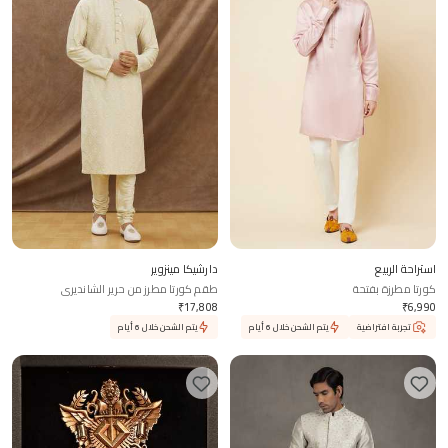
استراحة الربيع
دارشيكا مينزوير
كورتا مطرزة بفتحة
طقم كورتا مطرز من حرير الشانديري
₹
17,808
₹
6,990
تجربة افتراضية
يتم الشحن خلال 6 أيام
يتم الشحن خلال 6 أيام