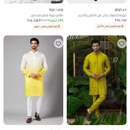
بابر كوتور
رونيت غوبتا
كورتة قصيرة ريحان من القطن والحرير
طقم كورتا مطرز هندسي
16,100
₹
%
20
خصم
20,670
₹
₹
16,536
يتم الشحن خلال 8 أيام
يتم الشحن خلال 1 يوم