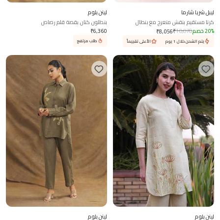
ليبل شريا شارما
لينن بلوم
كرتا مستقيم بنقش متعرج مع بنطال
بنطلون كتان بقصة قلم رصاص
%
20
خصم
10,070
₹
6,360
₹
₹
8,056
طلب مرتفع
يتم الشحن خلال 1 يوم
الأعلى تقييماً
لينن بلوم
لينن بلوم