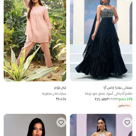
سيلكي بيندرا إكس أزا
لينن بلوم
طقم أناركالي أسود مطرز مع دوباتا
سترة كتان مطوية
%
20
خصم
31,860
₹
9,434
₹
₹
25,488
Aza
حصري