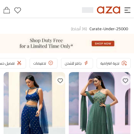
Curate-Under-25000
(
36
أنماط
)
تجربة افتراضية
جاهز للشحن
تخفيضات
تفصيل حسب