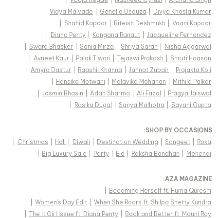
|
Vidya Malvade
|
Genelia Dsouza
|
Divya Khosla Kumar
|
Shahid Kapoor
|
Riteish Deshmukh
|
Vaani Kapoor
|
Diana Penty
|
Kangana Ranaut
|
Jacqueline Fernandez
|
Swara Bhasker
|
Sania Mirza
|
Shriya Saran
|
Nisha Aggarwal
|
Avneet Kaur
|
Palak Tiwari
|
Tejaswi Prakash
|
Shruti Haasan
|
Amyra Dastur
|
Raashii Khanna
|
Jannat Zubair
|
Prajakta Koli
|
Hansika Motwani
|
Malavika Mohanan
|
Mithila Palkar
|
Jasmin Bhasin
|
Adah Sharma
|
Ali Fazal
|
Pragya Jaiswal
|
Rasika Dugal
|
Sanya Malhotra
|
Sayani Gupta
:
SHOP BY OCCASIONS
|
Christmas
|
Holi
|
Diwali
|
Destination Wedding
|
Sangeet
|
Roka
|
Big Luxury Sale
|
Party
|
Eid
|
Raksha Bandhan
|
Mehendi
:
AZA MAGAZINE
|
Becoming Herself ft. Huma Qureshi
|
Women's Day Edit
|
When She Roars ft. Shilpa Shetty Kundra
|
The It Girl Issue ft. Diana Penty
|
Back and Better ft. Mouni Roy