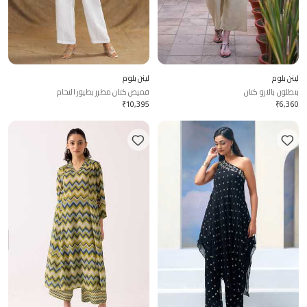
لينن بلوم
لينن بلوم
بنطلون بالازو كتان
قميص كتان مطرز بطيور النحام
₹
10,395
₹
6,360