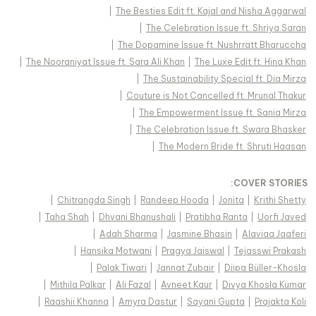
|
The Besties Edit ft. Kajal and Nisha Aggarwal
|
The Celebration Issue ft. Shriya Saran
|
The Dopamine Issue ft. Nushrratt Bharuccha
|
The Nooraniyat Issue ft. Sara Ali Khan
|
The Luxe Edit ft. Hina Khan
|
The Sustainability Special ft. Dia Mirza
|
Couture is Not Cancelled ft. Mrunal Thakur
|
The Empowerment Issue ft. Sania Mirza
|
The Celebration Issue ft. Swara Bhasker
|
The Modern Bride ft. Shruti Haasan
:
COVER STORIES
|
Chitrangda Singh
|
Randeep Hooda
|
Jonita
|
Krithi Shetty
|
Taha Shah
|
Dhvani Bhanushali
|
Pratibha Ranta
|
Uorfi Javed
|
Adah Sharma
|
Jasmine Bhasin
|
Alaviaa Jaaferi
|
Hansika Motwani
|
Pragya Jaiswal
|
Tejasswi Prakash
|
Palak Tiwari
|
Jannat Zubair
|
Diipa Büller-Khosla
|
Mithila Palkar
|
Ali Fazal
|
Avneet Kaur
|
Divya Khosla Kumar
|
Raashii Khanna
|
Amyra Dastur
|
Sayani Gupta
|
Prajakta Koli