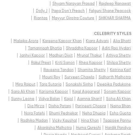
|
Shyam Narayan Prasad
|
Rajdeep Ranawat
|
Dolly J
|
Papa Don't Preach
|
Falguni Shane Peacock
|
Riantas
|
Mayyur Girotra Couture
|
SHIKHAR SHARMA
:
CELEBRITY STYLES
|
Malaika Arora
|
Kareena Kapoor Khan
|
Kiara Advani
|
Alia Bhatt
|
Tamannaah Bhatia
|
Shraddha Kapoor
|
Aditi Rao Hydari
|
Janhvi Kapoor
|
Madhuri Dixit
|
Mrunal Thakur
|
Athiya Shetty
|
Rakul Preet
|
Kriti Sanon
|
Rhea Kapoor
|
Shilpa Shetty
|
Raveena Tandon
|
Shamita Shetty
|
Katrina Kaif
|
Mouni Roy
|
Surveen Chawla
|
Sidharth Malhotra
|
Mira Rajput
|
Tara Sutaria
|
Sonakshi Sinha
|
Deepika Padukone
|
Sara Ali Khan
|
Karisma Kapoor
|
Kajal Aggarwal
|
Sonam Kapoor
|
Sunny Leone
|
Vidya Balan
|
Kajol
|
Aamna Sharif
|
Soha Ali Khan
|
Dia Mirza
|
Disha Patani
|
Parineeti Chopra
|
Naina Bhan
|
Nora Fatehi
|
Bhumi Pednekar
|
Neha Dhupia
|
Esha Gupta
|
Radhika Madan
|
Vicky Kaushal
|
Hina Khan
|
Taapsee Pannu
|
Akanksha Malhotra
|
Huma Qureshi
|
Hardik Pandya
|
Pooja Hegde
|
Nauheed Cyrusi
|
Archana Singh