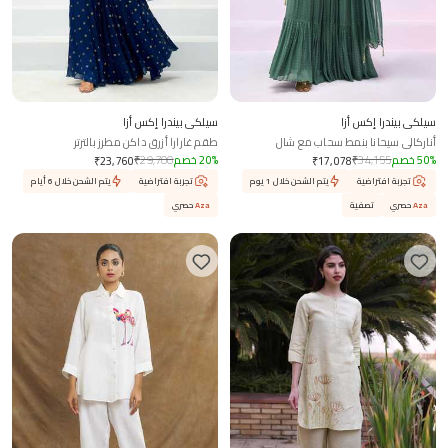
سيلكي بيندرا إكس أزا
سيلكي بيندرا إكس أزا
أناركالي سيحانا بنمط سحاب مع شال
طقم غارارا أزرق داكن مطرز بالترتر
%
50
خصم
34,155
₹
%
20
خصم
29,700
₹
₹
23,760
₹
17,078
تجربة افتراضية
يتم الشحن خلال 1 يوم
تجربة افتراضية
يتم الشحن خلال 6 أيام
Aza
حصري
تصفية
Aza
حصري