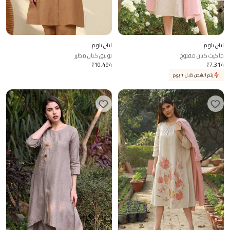
لينن بلوم
لينن بلوم
جاكيت كتان مفتوح
تونيق كتان مطرز
₹
10,494
₹
7,314
يتم الشحن خلال 1 يوم