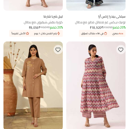
سيلكي بيندرا إكس أزا
ليبل شريا شارما
تونيك نيـكس غير متماثل مطرز مع بنطال
كورتا بنقش شيفرون مع بنطال
%
20
خصم
23,650
₹
%
20
خصم
10,070
₹
₹
8,056
₹
18,920
Aza
حصري
في 50+ حقائب تسوّق
يتم الشحن خلال 1 يوم
الأعلى تقييماً