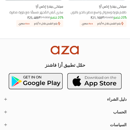
سيلكي بيندرا إكس أزا
سيلكي بيندرا إكس أزا
طقم بلوزة وسروال واسع مطرز بالخرز باللون
ساري آيلين المُجهز مسبقًا مع بلوزة مطرزة
البني
%
20
خصم
26,460
₹
%
20
خصم
31,860
₹
₹
25,488
₹
21,168
يتم الشحن خلال 6 أيام
Aza
حصري
يتم الشحن خلال 3 أيام
Aza
حصري
حمّل تطبيق أزا فاشنز
دليل الشراء
الحساب
السياسات