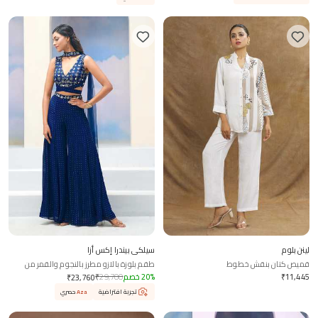
لينن بلوم
سيلكي بيندرا إكس أزا
قميص كتان بنقش خطوط
طقم بلوزة بالازو مطرز بالنجوم والقمر من
ألكينا
11,445
₹
%
20
خصم
29,700
₹
₹
23,760
تجربة افتراضية
Aza
حصري