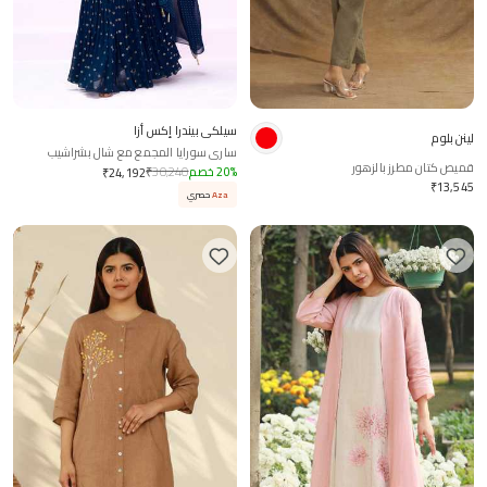
سيلكي بيندرا إكس أزا
لينن بلوم
ساري سورايا المجمع مع شال بشراشيب
قميص كتان مطرز بالزهور
%
20
خصم
30,240
₹
₹
24,192
₹
13,545
Aza
حصري