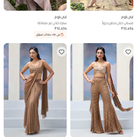
لينن بلوم
لينن بلوم
فستان كتان مطرز يدوياً
سترة كتان غير متماثلة
₹
10,494
₹
10,494
في 50+ حقائب تسوّق