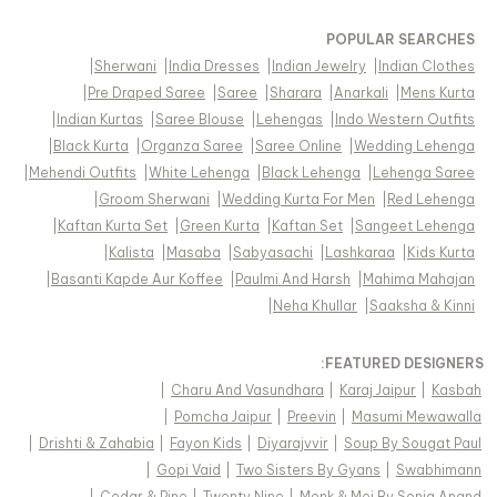
POPULAR SEARCHES
|
Sherwani
|
India Dresses
|
Indian Jewelry
|
Indian Clothes
|
Pre Draped Saree
|
Saree
|
Sharara
|
Anarkali
|
Mens Kurta
|
Indian Kurtas
|
Saree Blouse
|
Lehengas
|
Indo Western Outfits
|
Black Kurta
|
Organza Saree
|
Saree Online
|
Wedding Lehenga
|
Mehendi Outfits
|
White Lehenga
|
Black Lehenga
|
Lehenga Saree
|
Groom Sherwani
|
Wedding Kurta For Men
|
Red Lehenga
|
Kaftan Kurta Set
|
Green Kurta
|
Kaftan Set
|
Sangeet Lehenga
|
Kalista
|
Masaba
|
Sabyasachi
|
Lashkaraa
|
Kids Kurta
|
Basanti Kapde Aur Koffee
|
Paulmi And Harsh
|
Mahima Mahajan
|
Neha Khullar
|
Saaksha & Kinni
FEATURED DESIGNERS:
|
Charu And Vasundhara
|
Karaj Jaipur
|
Kasbah
|
Pomcha Jaipur
|
Preevin
|
Masumi Mewawalla
|
Drishti & Zahabia
|
Fayon Kids
|
Diyarajvvir
|
Soup By Sougat Paul
|
Gopi Vaid
|
Two Sisters By Gyans
|
Swabhimann
|
Cedar & Pine
|
Twenty Nine
|
Monk & Mei By Sonia Anand