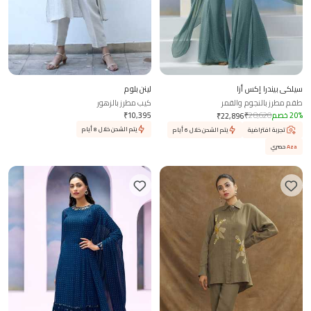
سيلكي بيندرا إكس أزا
لينن بلوم
طقم مطرز بالنجوم والقمر
كيب مطرز بالزهور
%
20
خصم
28,620
₹
10,395
₹
₹
22,896
يتم الشحن خلال 8 أيام
تجربة افتراضية
يتم الشحن خلال 6 أيام
Aza
حصري