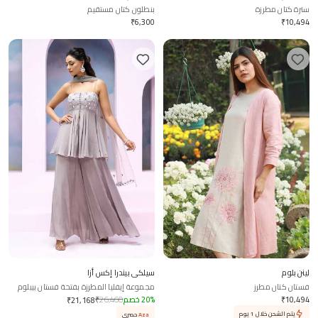
سترة كتان مطرزة
بنطلون كتان مستقيم
₹
6,300
₹
10,494
لينن بلوم
سيلكي بيندرا إكس أزا
فستان كتان مطرز
مجموعة إيفليا المطرزة بفتحة فستان بيبلوم
بالازو
10,494
₹
%
20
خصم
26,460
₹
₹
21,168
يتم الشحن خلال 1 يوم
Aza
حصري