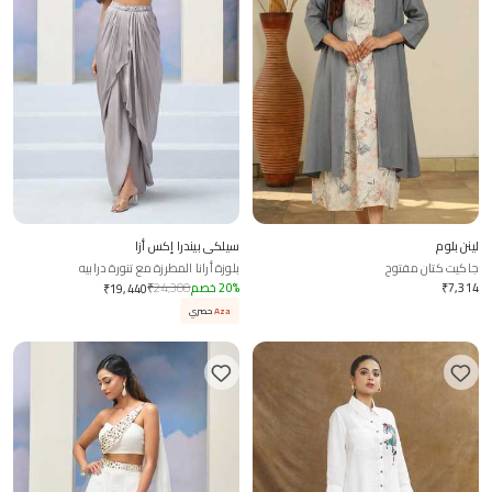
لينن بلوم
سيلكي بيندرا إكس أزا
جاكيت كتان مفتوح
بلوزة أرانا المطرزة مع تنورة درابيه
7,314
₹
%
20
خصم
24,300
₹
₹
19,440
Aza
حصري