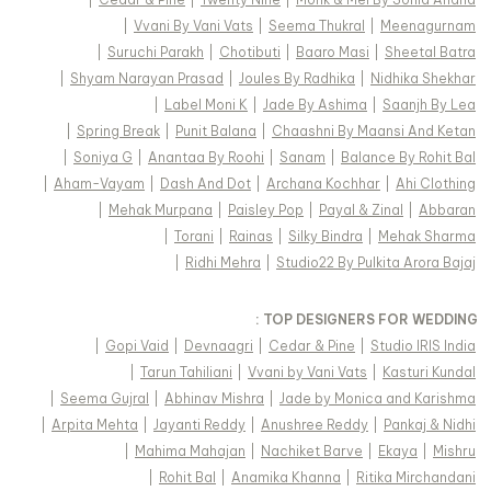
|
Vvani By Vani Vats
|
Seema Thukral
|
Meenagurnam
|
Suruchi Parakh
|
Chotibuti
|
Baaro Masi
|
Sheetal Batra
|
Shyam Narayan Prasad
|
Joules By Radhika
|
Nidhika Shekhar
|
Label Moni K
|
Jade By Ashima
|
Saanjh By Lea
|
Spring Break
|
Punit Balana
|
Chaashni By Maansi And Ketan
|
Soniya G
|
Anantaa By Roohi
|
Sanam
|
Balance By Rohit Bal
|
Aham-Vayam
|
Dash And Dot
|
Archana Kochhar
|
Ahi Clothing
|
Mehak Murpana
|
Paisley Pop
|
Payal & Zinal
|
Abbaran
|
Torani
|
Rainas
|
Silky Bindra
|
Mehak Sharma
|
Ridhi Mehra
|
Studio22 By Pulkita Arora Bajaj
TOP DESIGNERS FOR WEDDING :
|
Gopi Vaid
|
Devnaagri
|
Cedar & Pine
|
Studio IRIS India
|
Tarun Tahiliani
|
Vvani by Vani Vats
|
Kasturi Kundal
|
Seema Gujral
|
Abhinav Mishra
|
Jade by Monica and Karishma
|
Arpita Mehta
|
Jayanti Reddy
|
Anushree Reddy
|
Pankaj & Nidhi
|
Mahima Mahajan
|
Nachiket Barve
|
Ekaya
|
Mishru
|
Rohit Bal
|
Anamika Khanna
|
Ritika Mirchandani