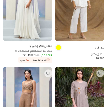
سيلكي بيندرا إكس أزا
لينن بلوم
بلوزة لونا المطرزة مع بنطلون بالازو
بنطلون كتان
%
20
خصم
26,460
₹
₹
21,168
₹
6,300
تجربة افتراضية
Aza
حصري