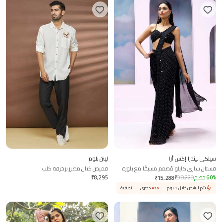
سيلكي بيندرا إكس أزا
لينن بلوم
فستان ساري كايلو مُصمم مسبقًا مع بلوزة
قميص كتان مطرز بزخرفة كلب
مجعدة
%
60
خصم
38,220
₹
8,295
₹
₹
15,288
يتم الشحن خلال 1 يوم
Aza
حصري
تصفية