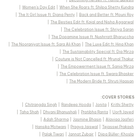
|
Women's Day Edit
|
When She Roars ft. Shilpa Shetty Kundra
|
The It Girl Issue ft. Diana Penty
|
Back and Better ft. Mouni Roy
|
The Besties Edit ft. Kajal and Nisha Aggarwal
|
The Celebration Issue ft. Shriya Saran
|
The Dopamine Issue ft. Nushrratt Bharuccha
|
The Nooraniyat Issue ft. Sara Ali Khan
|
The Luxe Edit ft. Hina Khan
|
The Sustainability Special ft. Dia Mirza
|
Couture is Not Cancelled ft. Mrunal Thakur
|
The Empowerment Issue ft. Sania Mirza
|
The Celebration Issue ft. Swara Bhasker
|
The Modern Bride ft. Shruti Haasan
:
COVER STORIES
|
Chitrangda Singh
|
Randeep Hooda
|
Jonita
|
Krithi Shetty
|
Taha Shah
|
Dhvani Bhanushali
|
Pratibha Ranta
|
Uorfi Javed
|
Adah Sharma
|
Jasmine Bhasin
|
Alaviaa Jaaferi
|
Hansika Motwani
|
Pragya Jaiswal
|
Tejasswi Prakash
|
Palak Tiwari
|
Jannat Zubair
|
Diipa Büller-Khosla