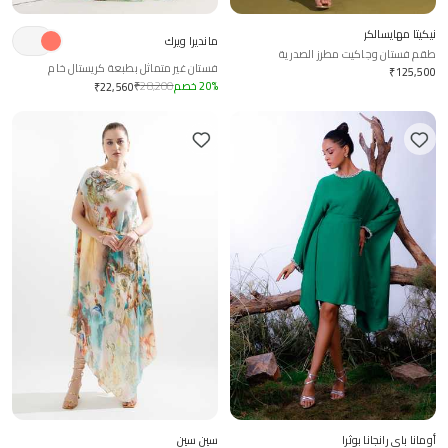
نيكيتا مهايسالكر
مانديرا ويرك
طقم فستان وجاكيت مطرز الصدرية
فستان غير متماثل بطبعة كريستال خام
₹
125,500
%
20
خصم
28,200
₹
₹
22,560
أومانا باي رانجانا بوثرا
سين سين