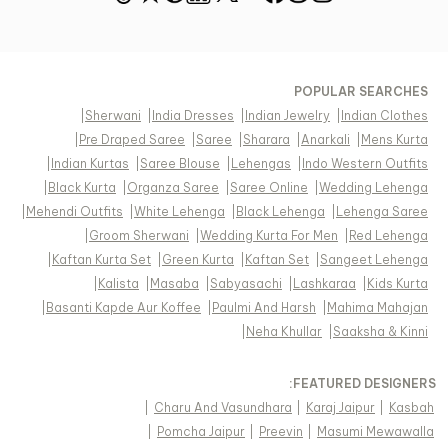
POPULAR SEARCHES
|
Sherwani
|
India Dresses
|
Indian Jewelry
|
Indian Clothes
|
Pre Draped Saree
|
Saree
|
Sharara
|
Anarkali
|
Mens Kurta
|
Indian Kurtas
|
Saree Blouse
|
Lehengas
|
Indo Western Outfits
|
Black Kurta
|
Organza Saree
|
Saree Online
|
Wedding Lehenga
|
Mehendi Outfits
|
White Lehenga
|
Black Lehenga
|
Lehenga Saree
|
Groom Sherwani
|
Wedding Kurta For Men
|
Red Lehenga
|
Kaftan Kurta Set
|
Green Kurta
|
Kaftan Set
|
Sangeet Lehenga
|
Kalista
|
Masaba
|
Sabyasachi
|
Lashkaraa
|
Kids Kurta
|
Basanti Kapde Aur Koffee
|
Paulmi And Harsh
|
Mahima Mahajan
|
Neha Khullar
|
Saaksha & Kinni
FEATURED DESIGNERS:
|
Charu And Vasundhara
|
Karaj Jaipur
|
Kasbah
|
Pomcha Jaipur
|
Preevin
|
Masumi Mewawalla