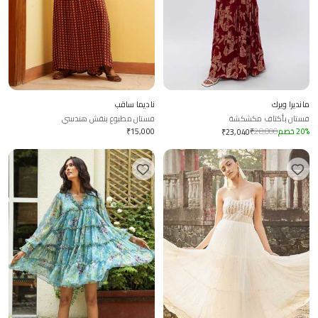
مانديرا ويرك
ناديما ساقب
فستان بأكتاف مكشكشة
فستان مطبوع بنقش هندسي
%
20
خصم
28,800
₹
15,000
₹
₹
23,040