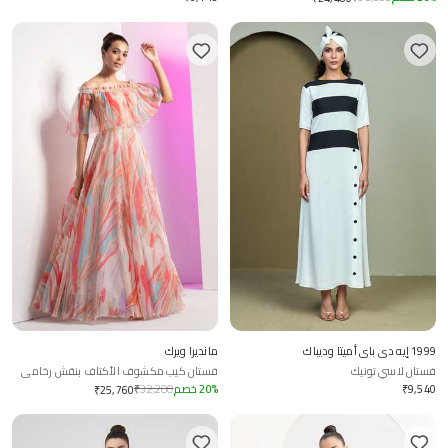
1999 إيه دي باي أميتا وديباك
مانديرا ويرك
فستان لاسي تونيك
فستان كيب مكشوف الأكتاف بنقش رخامي
متدفق مطرز
9,540
₹
%
20
خصم
32,200
₹
₹
25,760