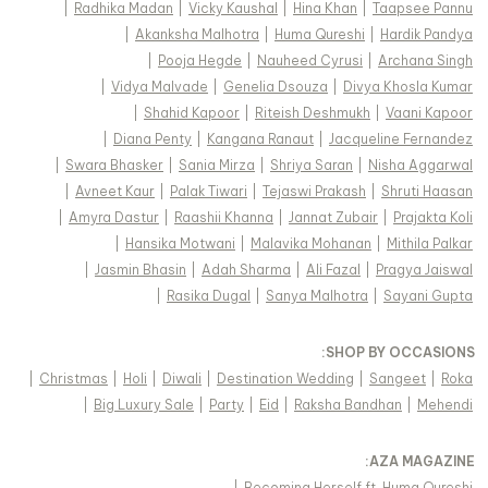
|
Radhika Madan
|
Vicky Kaushal
|
Hina Khan
|
Taapsee Pannu
|
Akanksha Malhotra
|
Huma Qureshi
|
Hardik Pandya
|
Pooja Hegde
|
Nauheed Cyrusi
|
Archana Singh
|
Vidya Malvade
|
Genelia Dsouza
|
Divya Khosla Kumar
|
Shahid Kapoor
|
Riteish Deshmukh
|
Vaani Kapoor
|
Diana Penty
|
Kangana Ranaut
|
Jacqueline Fernandez
|
Swara Bhasker
|
Sania Mirza
|
Shriya Saran
|
Nisha Aggarwal
|
Avneet Kaur
|
Palak Tiwari
|
Tejaswi Prakash
|
Shruti Haasan
|
Amyra Dastur
|
Raashii Khanna
|
Jannat Zubair
|
Prajakta Koli
|
Hansika Motwani
|
Malavika Mohanan
|
Mithila Palkar
|
Jasmin Bhasin
|
Adah Sharma
|
Ali Fazal
|
Pragya Jaiswal
|
Rasika Dugal
|
Sanya Malhotra
|
Sayani Gupta
:
SHOP BY OCCASIONS
|
Christmas
|
Holi
|
Diwali
|
Destination Wedding
|
Sangeet
|
Roka
|
Big Luxury Sale
|
Party
|
Eid
|
Raksha Bandhan
|
Mehendi
:
AZA MAGAZINE
|
Becoming Herself ft. Huma Qureshi