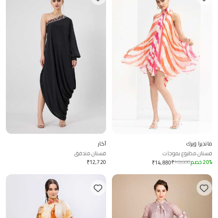
مانديرا ويرك
آكار
فستان مطبوع بموجات
فستان متدفق
%
20
خصم
18,600
₹
12,720
₹
₹
14,880