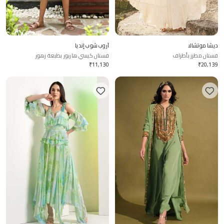
ديشا موتشالا
آروب شوب إنديا
فستان مطرز بأطراف
فستان كيسي هاربور بطبعة زهور
₹
11,130
₹
20,139