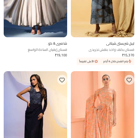
ليبل شريستي شيتاني
شامبري & كو.
فستان بكتف واحد بنقش تجريدي
فستان إيفيان السادة الواسع
₹
19,100
₹
15,370
يتم الشحن خلال 6 أيام
الأعلى تقييماً