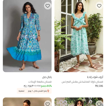
آروب شوب إنديا
پايال جين
فستان باولا المكشكش بنقش السرخس
فستان بطبعة الإيكات
8,586
₹
%
80
خصم
13,780
₹
₹
2,756
يتم الشحن خلال 1 يوم
تصفية