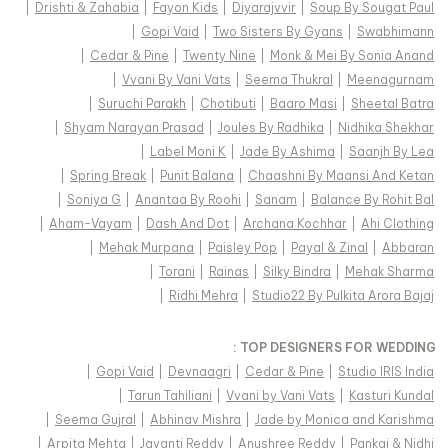
|
Drishti & Zahabia
|
Fayon Kids
|
Diyarajvvir
|
Soup By Sougat Paul
|
Gopi Vaid
|
Two Sisters By Gyans
|
Swabhimann
|
Cedar & Pine
|
Twenty Nine
|
Monk & Mei By Sonia Anand
|
Vvani By Vani Vats
|
Seema Thukral
|
Meenagurnam
|
Suruchi Parakh
|
Chotibuti
|
Baaro Masi
|
Sheetal Batra
|
Shyam Narayan Prasad
|
Joules By Radhika
|
Nidhika Shekhar
|
Label Moni K
|
Jade By Ashima
|
Saanjh By Lea
|
Spring Break
|
Punit Balana
|
Chaashni By Maansi And Ketan
|
Soniya G
|
Anantaa By Roohi
|
Sanam
|
Balance By Rohit Bal
|
Aham-Vayam
|
Dash And Dot
|
Archana Kochhar
|
Ahi Clothing
|
Mehak Murpana
|
Paisley Pop
|
Payal & Zinal
|
Abbaran
|
Torani
|
Rainas
|
Silky Bindra
|
Mehak Sharma
|
Ridhi Mehra
|
Studio22 By Pulkita Arora Bajaj
TOP DESIGNERS FOR WEDDING :
|
Gopi Vaid
|
Devnaagri
|
Cedar & Pine
|
Studio IRIS India
|
Tarun Tahiliani
|
Vvani by Vani Vats
|
Kasturi Kundal
|
Seema Gujral
|
Abhinav Mishra
|
Jade by Monica and Karishma
|
Arpita Mehta
|
Jayanti Reddy
|
Anushree Reddy
|
Pankaj & Nidhi