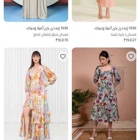
1999 إيه دي باي أميتا وديباك
1999 إيه دي باي أميتا وديباك
فستان درابيه نايشا
فستان ميلو بلمعان لامع
₹
10,070
₹
19,027