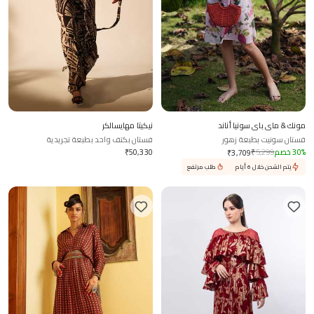
مونك & ماي باي سونيا أناند
نيكيتا مهايسالكر
فستان سونيت بطبعة زهور
فستان بكتف واحد بطبعة تجريدية
%
30
خصم
5,299
₹
50,330
₹
₹
3,709
يتم الشحن خلال 6 أيام
طلب مرتفع