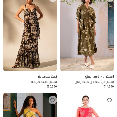
آركفش باي بالافي سينغ
نيكيتا مهايسالكر
فستان حرير شانديري بطبعة زهور
فستان بطبعة تجريدية
₹
50,330
₹
14,310