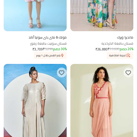
مانديرا ويرك
مونك & ماي باي سونيا أناند
فستان بطبعة الكركديه
فستان سونيت بطبعة زهور
%
20
خصم
33,600
₹
%
30
خصم
5,299
₹
₹
3,709
₹
26,880
تجربة افتراضية
يتم الشحن خلال 1 يوم