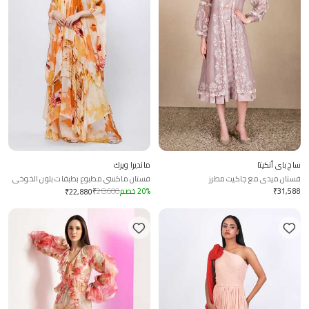
ساج باي أنكيتا
مانديرا ويرك
فستان ميدي مع جاكيت مطرز
فستان ماكسي مطبوع بطبقات بلون الخوخي
31,588
₹
%
20
خصم
28,600
₹
₹
22,880