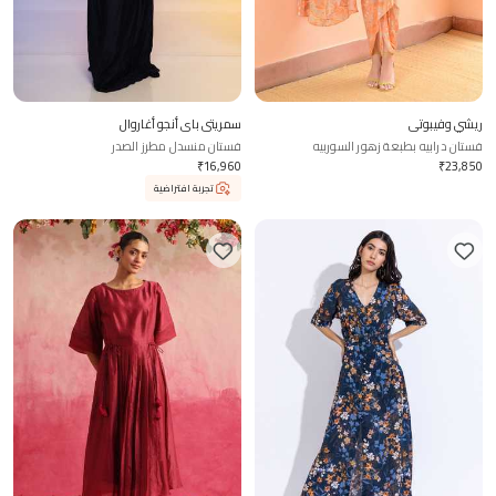
ريشي وفيبوتي
سمريتي باي أنجو أغاروال
فستان درابيه بطبعة زهور السوربيه
فستان منسدل مطرز الصدر
₹
16,960
₹
23,850
تجربة افتراضية