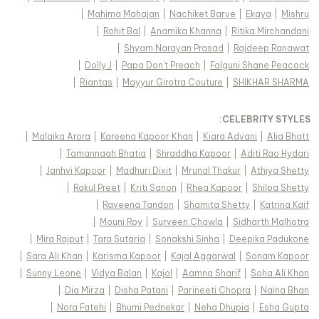
|
Mahima Mahajan
|
Nachiket Barve
|
Ekaya
|
Mishru
|
Rohit Bal
|
Anamika Khanna
|
Ritika Mirchandani
|
Shyam Narayan Prasad
|
Rajdeep Ranawat
|
Dolly J
|
Papa Don't Preach
|
Falguni Shane Peacock
|
Riantas
|
Mayyur Girotra Couture
|
SHIKHAR SHARMA
:
CELEBRITY STYLES
|
Malaika Arora
|
Kareena Kapoor Khan
|
Kiara Advani
|
Alia Bhatt
|
Tamannaah Bhatia
|
Shraddha Kapoor
|
Aditi Rao Hydari
|
Janhvi Kapoor
|
Madhuri Dixit
|
Mrunal Thakur
|
Athiya Shetty
|
Rakul Preet
|
Kriti Sanon
|
Rhea Kapoor
|
Shilpa Shetty
|
Raveena Tandon
|
Shamita Shetty
|
Katrina Kaif
|
Mouni Roy
|
Surveen Chawla
|
Sidharth Malhotra
|
Mira Rajput
|
Tara Sutaria
|
Sonakshi Sinha
|
Deepika Padukone
|
Sara Ali Khan
|
Karisma Kapoor
|
Kajal Aggarwal
|
Sonam Kapoor
|
Sunny Leone
|
Vidya Balan
|
Kajol
|
Aamna Sharif
|
Soha Ali Khan
|
Dia Mirza
|
Disha Patani
|
Parineeti Chopra
|
Naina Bhan
|
Nora Fatehi
|
Bhumi Pednekar
|
Neha Dhupia
|
Esha Gupta