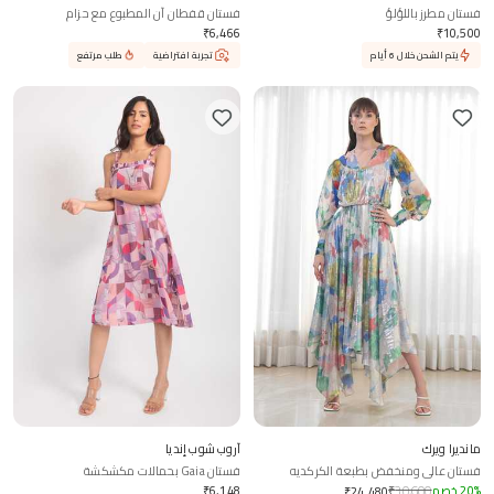
فستان مطرز باللؤلؤ
فستان قفطان آن المطبوع مع حزام
₹
6,466
₹
10,500
يتم الشحن خلال 6 أيام
تجربة افتراضية
طلب مرتفع
مانديرا ويرك
آروب شوب إنديا
فستان عالي ومنخفض بطبعة الكركديه
فستان Gaia بحمالات مكشكشة
%
20
خصم
30,600
₹
6,148
₹
₹
24,480