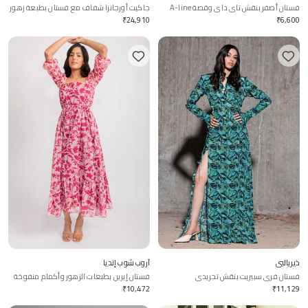
فستان أصفر بنقش تاي داي وقصة A-line
جاكيت أورجانزا شفاف مع فستان بطبعة زهور
₹
24,910
₹
6,600
ذيريالبي
آروب شوب إنديا
فستان فري سبيريت بنقش تجريدي
فستان إيرين بطبعات الزهور وأكمام منفوخة
₹
10,472
₹
11,129