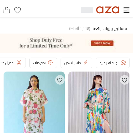
فساتين ورواب رائعة
(
1,118
أنماط
)
تجربة افتراضية
جاهز للشحن
تخفيضات
تفصيل حسب