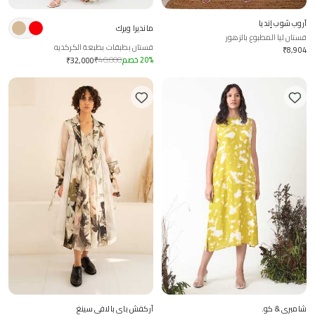
آروب شوب إنديا
مانديرا ويرك
فستان ليا المطبوع بالزهور
فستان بطبقات بطبعة الكركديه
₹
8,904
%
20
خصم
40,000
₹
₹
32,000
شامبري & كو.
آركفش باي بالافي سينغ