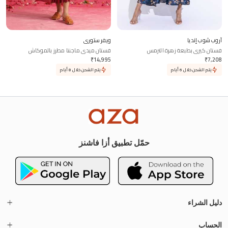
آروب شوب إنديا
ويفر ستوري
فستان كيري بطبعة زهرة الترمس
فستان ميدي ماجنتا مطرز بالموكاش
₹
14,995
₹
7,208
يتم الشحن خلال 6 أيام
يتم الشحن خلال 8 أيام
حمّل تطبيق أزا فاشنز
دليل الشراء
الحساب