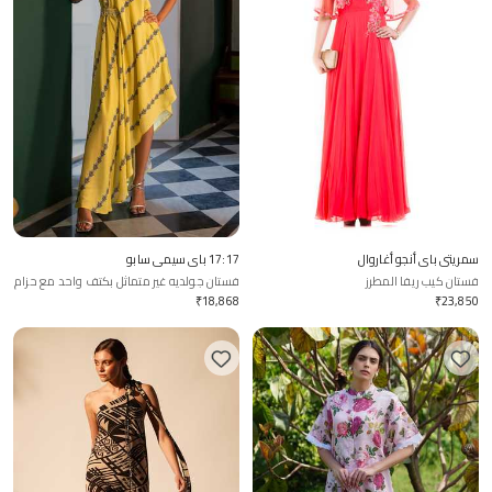
سمريتي باي أنجو أغاروال
17:17 باي سيمي سابو
فستان كيب ريفا المطرز
فستان جولديه غير متماثل بكتف واحد مع حزام
₹
18,868
₹
23,850