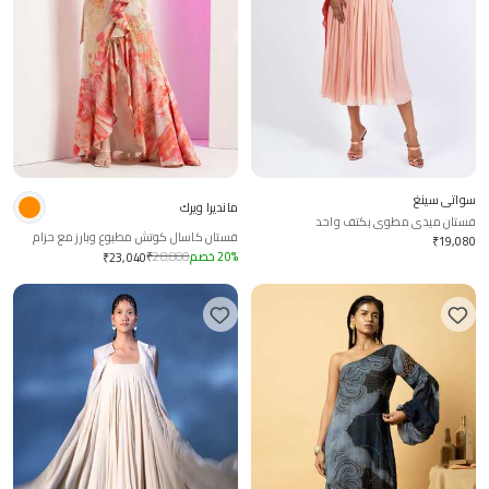
سواتي سينغ
مانديرا ويرك
فستان ميدي مطوي بكتف واحد
فستان كاسال كوتش مطبوع وبارز مع حزام
₹
19,080
%
20
خصم
28,800
₹
₹
23,040