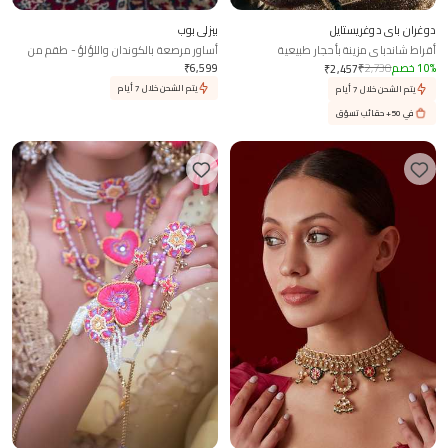
دوغران باي دوغريستايل
بيزلي بوب
أقراط شاندباي مزينة بأحجار طبيعية
أساور مرصعة بالكوندان واللؤلؤ - طقم من
قطعتين
%
10
خصم
2,730
₹
6,599
₹
₹
2,457
يتم الشحن خلال 7 أيام
يتم الشحن خلال 7 أيام
في 50+ حقائب تسوّق