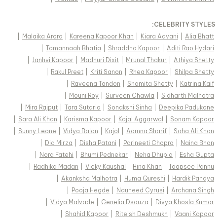
:
CELEBRITY STYLES
|
Malaika Arora
|
Kareena Kapoor Khan
|
Kiara Advani
|
Alia Bhatt
|
Tamannaah Bhatia
|
Shraddha Kapoor
|
Aditi Rao Hydari
|
Janhvi Kapoor
|
Madhuri Dixit
|
Mrunal Thakur
|
Athiya Shetty
|
Rakul Preet
|
Kriti Sanon
|
Rhea Kapoor
|
Shilpa Shetty
|
Raveena Tandon
|
Shamita Shetty
|
Katrina Kaif
|
Mouni Roy
|
Surveen Chawla
|
Sidharth Malhotra
|
Mira Rajput
|
Tara Sutaria
|
Sonakshi Sinha
|
Deepika Padukone
|
Sara Ali Khan
|
Karisma Kapoor
|
Kajal Aggarwal
|
Sonam Kapoor
|
Sunny Leone
|
Vidya Balan
|
Kajol
|
Aamna Sharif
|
Soha Ali Khan
|
Dia Mirza
|
Disha Patani
|
Parineeti Chopra
|
Naina Bhan
|
Nora Fatehi
|
Bhumi Pednekar
|
Neha Dhupia
|
Esha Gupta
|
Radhika Madan
|
Vicky Kaushal
|
Hina Khan
|
Taapsee Pannu
|
Akanksha Malhotra
|
Huma Qureshi
|
Hardik Pandya
|
Pooja Hegde
|
Nauheed Cyrusi
|
Archana Singh
|
Vidya Malvade
|
Genelia Dsouza
|
Divya Khosla Kumar
|
Shahid Kapoor
|
Riteish Deshmukh
|
Vaani Kapoor