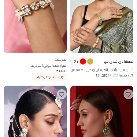
هـريـشـا
2
+
فيفينيا باي فيدي مها
سوار كيديا موتي المزخرف
أساور مزينة بأحجار الكوندان بولكي - طقم من
₹
3,400
قطعتين
%
25
خصم
15,000
₹
₹
11,250
يتم الشحن خلال 7 أيام