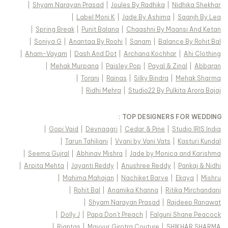
|
Shyam Narayan Prasad
|
Joules By Radhika
|
Nidhika Shekhar
|
Label Moni K
|
Jade By Ashima
|
Saanjh By Lea
|
Spring Break
|
Punit Balana
|
Chaashni By Maansi And Ketan
|
Soniya G
|
Anantaa By Roohi
|
Sanam
|
Balance By Rohit Bal
|
Aham-Vayam
|
Dash And Dot
|
Archana Kochhar
|
Ahi Clothing
|
Mehak Murpana
|
Paisley Pop
|
Payal & Zinal
|
Abbaran
|
Torani
|
Rainas
|
Silky Bindra
|
Mehak Sharma
|
Ridhi Mehra
|
Studio22 By Pulkita Arora Bajaj
TOP DESIGNERS FOR WEDDING :
|
Gopi Vaid
|
Devnaagri
|
Cedar & Pine
|
Studio IRIS India
|
Tarun Tahiliani
|
Vvani by Vani Vats
|
Kasturi Kundal
|
Seema Gujral
|
Abhinav Mishra
|
Jade by Monica and Karishma
|
Arpita Mehta
|
Jayanti Reddy
|
Anushree Reddy
|
Pankaj & Nidhi
|
Mahima Mahajan
|
Nachiket Barve
|
Ekaya
|
Mishru
|
Rohit Bal
|
Anamika Khanna
|
Ritika Mirchandani
|
Shyam Narayan Prasad
|
Rajdeep Ranawat
|
Dolly J
|
Papa Don't Preach
|
Falguni Shane Peacock
|
Riantas
|
Mayyur Girotra Couture
|
SHIKHAR SHARMA