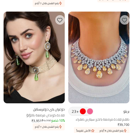
يتم الشحن خلال 7 أيام
دوغران باي دوغريستايل
23
+
بريتو
قلادة كوندان مرصعة باللؤلؤ
طقم قلادة مرصعة بالخرز سيتارين صفراء
%
10
خصم
4,390
₹
₹
3,951
₹
39,700
يتم الشحن خلال 7 أيام
يتم الشحن خلال 9 أيام
الأعلى تقييماً