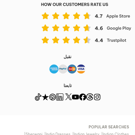
نقبل
تابعنا
POPULAR SEARCHES
|
Sherwani
|
India Dresses
|
Indian Jewelry
|
Indian Clothes