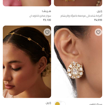
زارين
هـريـشـا
أقراط شاندبالي مرصعة بالمرآة والريشام
سوار مطرز بالكوندان
₹
3,100
₹
4,999
زارين
سيكا جوليري