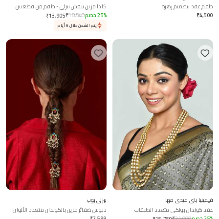
طقم عقد بتصميم زهرة
كادا مزين بنقش بيزلي - طقم من قطعتين
4,500
₹
%
25
خصم
18,540
₹
₹
13,905
يتم الشحن خلال 9 أيام
فيفينيا باي فيدي مها
بيزلي بوب
عقد كوندان بولكي متعدد الطبقات
دبوس ضفائر مزين بالكوندان متعدد الألوان -
مجموعة من 3
%
25
خصم
21,000
₹
7,599
₹
₹
15,750