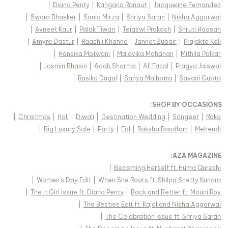
|
Diana Penty
|
Kangana Ranaut
|
Jacqueline Fernandez
|
Swara Bhasker
|
Sania Mirza
|
Shriya Saran
|
Nisha Aggarwal
|
Avneet Kaur
|
Palak Tiwari
|
Tejaswi Prakash
|
Shruti Haasan
|
Amyra Dastur
|
Raashii Khanna
|
Jannat Zubair
|
Prajakta Koli
|
Hansika Motwani
|
Malavika Mohanan
|
Mithila Palkar
|
Jasmin Bhasin
|
Adah Sharma
|
Ali Fazal
|
Pragya Jaiswal
|
Rasika Dugal
|
Sanya Malhotra
|
Sayani Gupta
:
SHOP BY OCCASIONS
|
Christmas
|
Holi
|
Diwali
|
Destination Wedding
|
Sangeet
|
Roka
|
Big Luxury Sale
|
Party
|
Eid
|
Raksha Bandhan
|
Mehendi
:
AZA MAGAZINE
|
Becoming Herself ft. Huma Qureshi
|
Women's Day Edit
|
When She Roars ft. Shilpa Shetty Kundra
|
The It Girl Issue ft. Diana Penty
|
Back and Better ft. Mouni Roy
|
The Besties Edit ft. Kajal and Nisha Aggarwal
|
The Celebration Issue ft. Shriya Saran