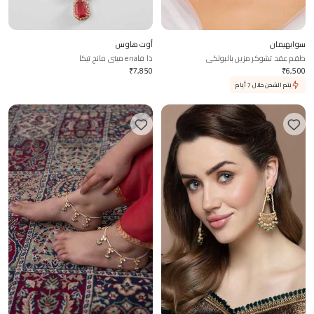
سوابهيمان
أوت هاوس
طقم عقد تشوكر مزين بالبولكي
ذا فاena ميني مانج تيكا
₹
7,850
₹
6,500
يتم الشحن خلال 7 أيام