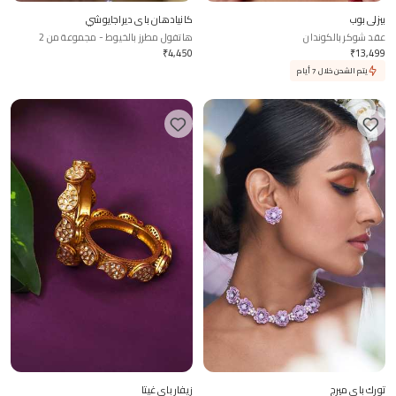
بيزلي بوب
كانيادهان باي ديراجايوشي
عقد شوكر بالكوندان
هاتفول مطرز بالخيوط - مجموعة من 2
₹
4,450
₹
13,499
يتم الشحن خلال 7 أيام
تورك باي ميرج
زيفار باي غيتا