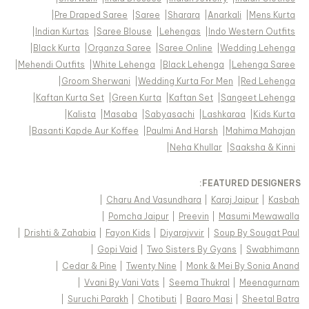
|
Pre Draped Saree
|
Saree
|
Sharara
|
Anarkali
|
Mens Kurta
|
Indian Kurtas
|
Saree Blouse
|
Lehengas
|
Indo Western Outfits
|
Black Kurta
|
Organza Saree
|
Saree Online
|
Wedding Lehenga
|
Mehendi Outfits
|
White Lehenga
|
Black Lehenga
|
Lehenga Saree
|
Groom Sherwani
|
Wedding Kurta For Men
|
Red Lehenga
|
Kaftan Kurta Set
|
Green Kurta
|
Kaftan Set
|
Sangeet Lehenga
|
Kalista
|
Masaba
|
Sabyasachi
|
Lashkaraa
|
Kids Kurta
|
Basanti Kapde Aur Koffee
|
Paulmi And Harsh
|
Mahima Mahajan
|
Neha Khullar
|
Saaksha & Kinni
FEATURED DESIGNERS:
|
Charu And Vasundhara
|
Karaj Jaipur
|
Kasbah
|
Pomcha Jaipur
|
Preevin
|
Masumi Mewawalla
|
Drishti & Zahabia
|
Fayon Kids
|
Diyarajvvir
|
Soup By Sougat Paul
|
Gopi Vaid
|
Two Sisters By Gyans
|
Swabhimann
|
Cedar & Pine
|
Twenty Nine
|
Monk & Mei By Sonia Anand
|
Vvani By Vani Vats
|
Seema Thukral
|
Meenagurnam
|
Suruchi Parakh
|
Chotibuti
|
Baaro Masi
|
Sheetal Batra