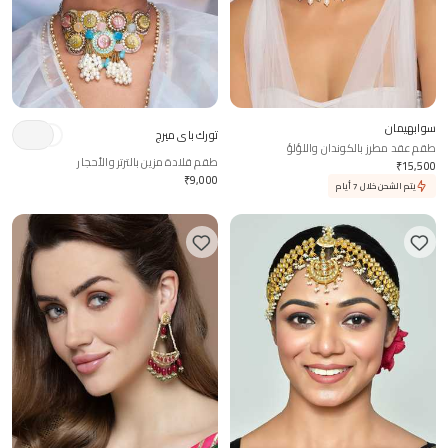
سوابهيمان
تورك باي ميرج
طقم عقد مطرز بالكوندان واللؤلؤ
طقم قلادة مزين بالترتر والأحجار
₹
15,500
₹
9,000
يتم الشحن خلال 7 أيام