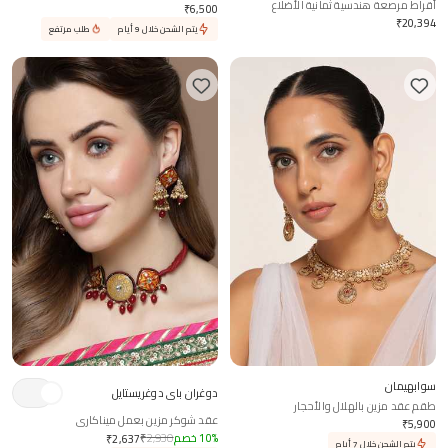
أقراط مرصعة هندسية ثمانية الأضلاع
₹
6,500
₹
20,394
يتم الشحن خلال 9 أيام
طلب مرتفع
سوابهيمان
دوغران باي دوغريستايل
طقم عقد مزين بالهلال والأحجار
عقد شوكر مزين بعمل ميناكاري
₹
5,900
%
10
خصم
2,930
₹
₹
2,637
يتم الشحن خلال 7 أيام