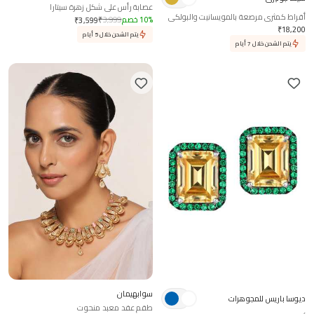
عصابة رأس على شكل زهرة سيتارا
أقراط كمثرى مرصعة بالمویسانيت والبولكي
%
10
خصم
3,999
₹
₹
3,599
₹
18,200
يتم الشحن خلال 5 أيام
يتم الشحن خلال 7 أيام
سوابهيمان
ديوسا باريس للمجوهرات
طقم عقد معبد منحوت