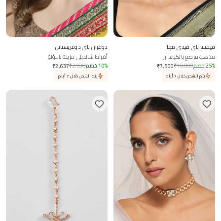
فيفينيا باي فيدي مها
دوغران باي دوغريستايل
مذهب مرصع بالكوندان
أقراط شاندبلي مزينة باللؤلؤ
%
25
خصم
10,000
₹
%
10
خصم
2,930
₹
₹
2,637
₹
7,500
يتم الشحن خلال 7 أيام
يتم الشحن خلال 7 أيام