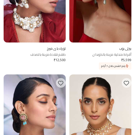
بيزلي بوب
تورك باي ميرج
أقراط متدلية مزينة بالكوندان
طقم قلادة مزينة بالصدف
₹
12,500
₹
5,599
يتم الشحن خلال 7 أيام