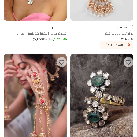
أوت هاوس
فارنيكا أرورا
مانج تيكا لي بالم فيش
قلادة ليلاني المتشابكة بنقش زهري
14,500
₹
%
10
خصم
6,500
₹
₹
5,850
يتم الشحن خلال 7 أيام