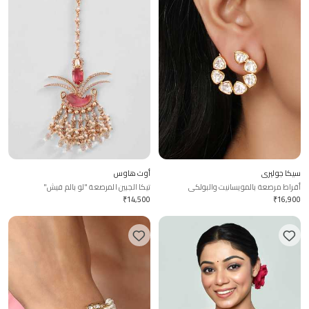
سيكا جوليري
أوت هاوس
أقراط مرصعة بالمويسانيت والبولكي
تيكا الجبين المرصعة "لو بالم فيش"
₹
14,500
₹
16,900