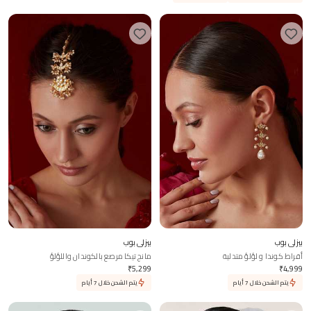
بيزلي بوب
بيزلي بوب
أقراط كوندا و لؤلؤ متدلية
مانج تيكا مرصع بالكوندان واللؤلؤ
₹
5,299
₹
4,999
يتم الشحن خلال 7 أيام
يتم الشحن خلال 7 أيام