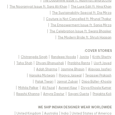
|
The Dopamine Issue ft. Nushrratt Bharuccha
|
The Nooraniyat Issue ft. Sara Ali Khan
|
The Luxe Edit ft. Hina Khan
|
The Sustainability Special ft. Dia Mirza
|
Couture is Not Cancelled ft. Mrunal Thakur
|
The Empowerment Issue ft. Sania Mirza
|
The Celebration Issue ft. Swara Bhasker
|
The Modern Bride ft. Shruti Haasan
:
COVER STORIES
|
Chitrangda Singh
|
Randeep Hooda
|
Jonita
|
Krithi Shetty
|
Taha Shah
|
Dhvani Bhanushali
|
Pratibha Ranta
|
Uorfi Javed
|
Adah Sharma
|
Jasmine Bhasin
|
Alaviaa Jaaferi
|
Hansika Motwani
|
Pragya Jaiswal
|
Tejasswi Prakash
|
Palak Tiwari
|
Jannat Zubair
|
Diipa Büller-Khosla
|
Mithila Palkar
|
Ali Fazal
|
Avneet Kaur
|
Divya Khosla Kumar
|
Raashii Khanna
|
Amyra Dastur
|
Sayani Gupta
|
Prajakta Koli
WE SHIP INDIAN DESIGNER WEAR WORLDWIDE
|
United Kingdom
|
Australia
|
India
|
United States of America