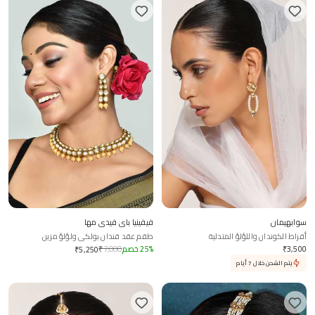
سوابهيمان
فيفينيا باي فيدي مها
أقراط الكوندان واللؤلؤ المتدلية
طقم عقد قندان بولكي ولؤلؤ مزين
3,500
₹
%
25
خصم
7,000
₹
₹
5,250
يتم الشحن خلال 7 أيام