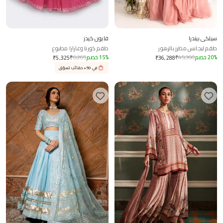
سيلكي بيندرا
فايون كيدز
طقم ليجانس مطرز بالزهور
طقم كورتا وغارارا مطبوع
%
20
خصم
45,360
₹
%
15
خصم
6,265
₹
₹
5,325
₹
36,288
في 50+ حقائب تسوّق