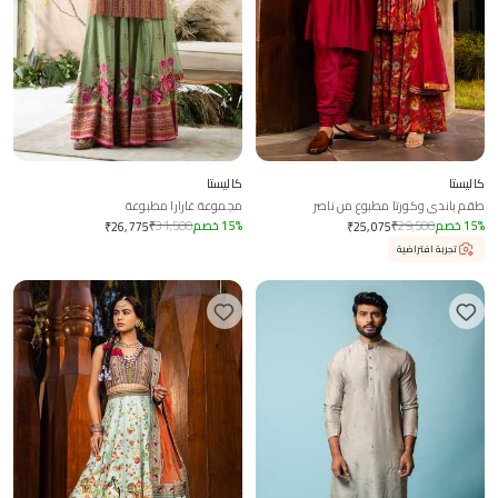
كاليستا
كاليستا
طقم باندي وكورتا مطبوع من ناصر
مجموعة غارارا مطبوعة
%
15
خصم
29,500
₹
%
15
خصم
31,500
₹
₹
26,775
₹
25,075
تجربة افتراضية