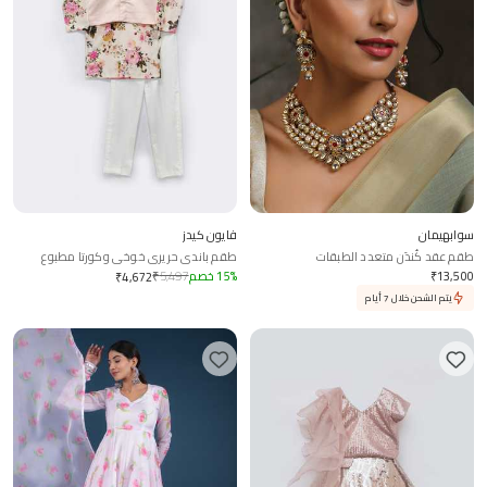
سوابهيمان
فايون كيدز
طقم عقد كُندَن متعدد الطبقات
طقم باندي حريري خوخي وكورتا مطبوع
بالزهور
13,500
₹
%
15
خصم
5,497
₹
₹
4,672
يتم الشحن خلال 7 أيام