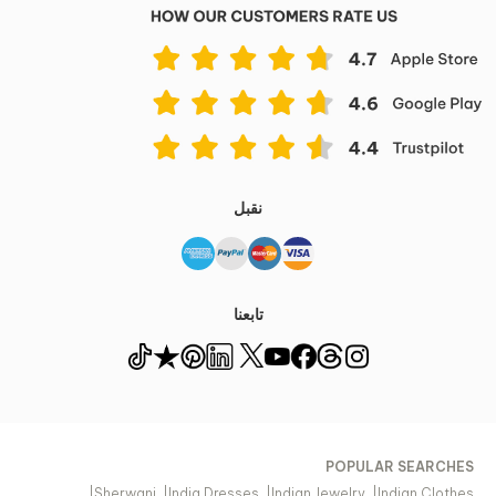
نقبل
تابعنا
POPULAR SEARCHES
|
Sherwani
|
India Dresses
|
Indian Jewelry
|
Indian Clothes