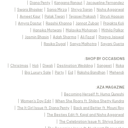
|
Diana Penty
|
Kangana Ranaut
|
Jacqueline Fernandez
|
Swara Bhasker
|
Sania Mirza
|
Shriya Saran
|
Nisha Aggarwal
|
Avneet Kaur
|
Palak Tiwari
|
Tejaswi Prakash
|
Shruti Haasan
|
Amyra Dastur
|
Raashii Khanna
|
Jannat Zubair
|
Prajakta Koli
|
Hansika Motwani
|
Malavika Mohanan
|
Mithila Palkar
|
Jasmin Bhasin
|
Adah Sharma
|
Ali Fazal
|
Pragya Jaiswal
|
Rasika Dugal
|
Sanya Malhotra
|
Sayani Gupta
:
SHOP BY OCCASIONS
|
Christmas
|
Holi
|
Diwali
|
Destination Wedding
|
Sangeet
|
Roka
|
Big Luxury Sale
|
Party
|
Eid
|
Raksha Bandhan
|
Mehendi
:
AZA MAGAZINE
|
Becoming Herself ft. Huma Qureshi
|
Women's Day Edit
|
When She Roars ft. Shilpa Shetty Kundra
|
The It Girl Issue ft. Diana Penty
|
Back and Better ft. Mouni Roy
|
The Besties Edit ft. Kajal and Nisha Aggarwal
|
The Celebration Issue ft. Shriya Saran