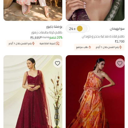
بومشا جايبور
24
+
سوابهيمان
طقم كرتة بطبعات زهور
طقم قلادة متدلية بحجر وكوندان
%
20
خصم
7,419
₹
₹
5,935
₹
2,700
تجربة افتراضية
يتم الشحن خلال 7 أيام
يتم الشحن خلال 7 أيام
طلب مرتفع