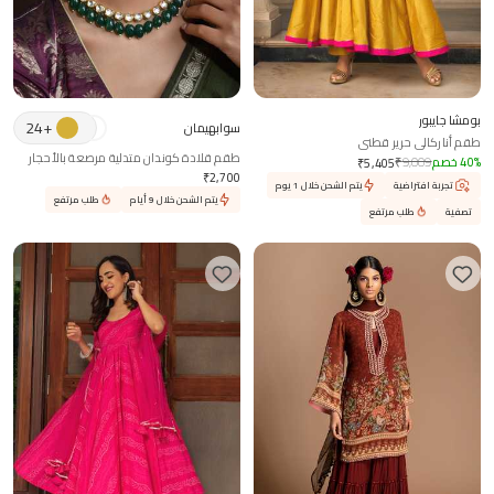
بومشا جايبور
24
+
سوابهيمان
طقم أناركالي حرير قطني
طقم قلادة كوندان متدلية مرصعة بالأحجار
%
40
خصم
9,009
₹
₹
5,405
₹
2,700
تجربة افتراضية
يتم الشحن خلال 1 يوم
يتم الشحن خلال 9 أيام
طلب مرتفع
تصفية
طلب مرتفع