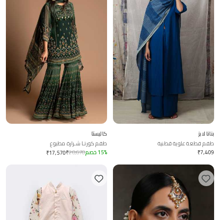
بنانا لابز
كاليستا
طقم قطعة علوية قطنية
طقم كورتـا شـرارة مطبوع
7,409
₹
%
15
خصم
20,670
₹
₹
17,570