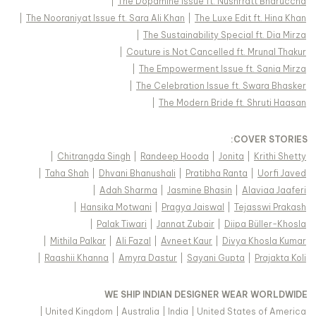
|
The Dopamine Issue ft. Nushrratt Bharuccha
|
The Nooraniyat Issue ft. Sara Ali Khan
|
The Luxe Edit ft. Hina Khan
|
The Sustainability Special ft. Dia Mirza
|
Couture is Not Cancelled ft. Mrunal Thakur
|
The Empowerment Issue ft. Sania Mirza
|
The Celebration Issue ft. Swara Bhasker
|
The Modern Bride ft. Shruti Haasan
:
COVER STORIES
|
Chitrangda Singh
|
Randeep Hooda
|
Jonita
|
Krithi Shetty
|
Taha Shah
|
Dhvani Bhanushali
|
Pratibha Ranta
|
Uorfi Javed
|
Adah Sharma
|
Jasmine Bhasin
|
Alaviaa Jaaferi
|
Hansika Motwani
|
Pragya Jaiswal
|
Tejasswi Prakash
|
Palak Tiwari
|
Jannat Zubair
|
Diipa Büller-Khosla
|
Mithila Palkar
|
Ali Fazal
|
Avneet Kaur
|
Divya Khosla Kumar
|
Raashii Khanna
|
Amyra Dastur
|
Sayani Gupta
|
Prajakta Koli
WE SHIP INDIAN DESIGNER WEAR WORLDWIDE
|
United Kingdom
|
Australia
|
India
|
United States of America