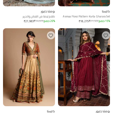
كاليستا
بومشا جايبور
Asmaa Floral Pattern Kurta Gharara Set
طقم لينغا من القطن والحرير
%
15
خصم
21,500
₹
%
20
خصم
34,979
₹
₹
27,983
₹
18,275
بومشا جايبور
كاليستا