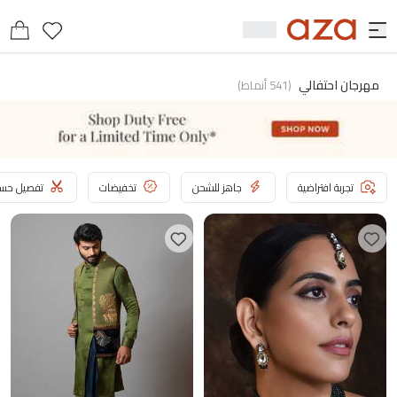
مهرجان احتفالي
(
541
أنماط
)
تجربة افتراضية
جاهز للشحن
تخفيضات
تفصيل حسب