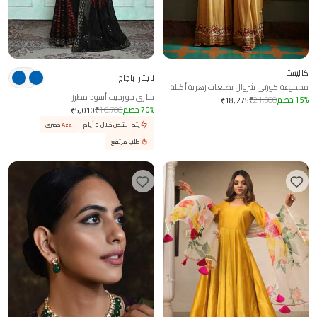
كاليستا
ناينتارا باجاج
مجموعة كورتي شروال بطبعات زهرية أكيلة
ساري جورجيت أسود مطرز
%
15
خصم
21,500
₹
₹
18,275
%
70
خصم
16,700
₹
₹
5,010
يتم الشحن خلال 9 أيام
Aza
حصري
طلب مرتفع