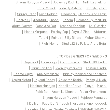
|
Shyam Narayan Prasad
|
Joules By Radhika
|
Nidhika Shekhar
|
Label Moni K
|
Jade By Ashima
|
Saanjh By Lea
|
Spring Break
|
Punit Balana
|
Chaashni By Maansi And Ketan
|
Soniya G
|
Anantaa By Roohi
|
Sanam
|
Balance By Rohit Bal
|
Aham-Vayam
|
Dash And Dot
|
Archana Kochhar
|
Ahi Clothing
|
Mehak Murpana
|
Paisley Pop
|
Payal & Zinal
|
Abbaran
|
Torani
|
Rainas
|
Silky Bindra
|
Mehak Sharma
|
Ridhi Mehra
|
Studio22 By Pulkita Arora Bajaj
TOP DESIGNERS FOR WEDDING :
|
Gopi Vaid
|
Devnaagri
|
Cedar & Pine
|
Studio IRIS India
|
Tarun Tahiliani
|
Vvani by Vani Vats
|
Kasturi Kundal
|
Seema Gujral
|
Abhinav Mishra
|
Jade by Monica and Karishma
|
Arpita Mehta
|
Jayanti Reddy
|
Anushree Reddy
|
Pankaj & Nidhi
|
Mahima Mahajan
|
Nachiket Barve
|
Ekaya
|
Mishru
|
Rohit Bal
|
Anamika Khanna
|
Ritika Mirchandani
|
Shyam Narayan Prasad
|
Rajdeep Ranawat
|
Dolly J
|
Papa Don't Preach
|
Falguni Shane Peacock
|
Riantas
|
Mayyur Girotra Couture
|
SHIKHAR SHARMA