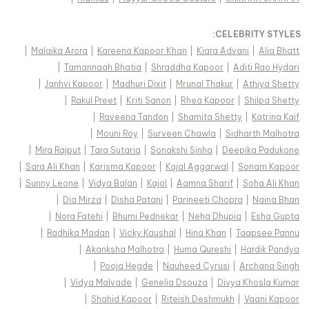
:
CELEBRITY STYLES
|
Malaika Arora
|
Kareena Kapoor Khan
|
Kiara Advani
|
Alia Bhatt
|
Tamannaah Bhatia
|
Shraddha Kapoor
|
Aditi Rao Hydari
|
Janhvi Kapoor
|
Madhuri Dixit
|
Mrunal Thakur
|
Athiya Shetty
|
Rakul Preet
|
Kriti Sanon
|
Rhea Kapoor
|
Shilpa Shetty
|
Raveena Tandon
|
Shamita Shetty
|
Katrina Kaif
|
Mouni Roy
|
Surveen Chawla
|
Sidharth Malhotra
|
Mira Rajput
|
Tara Sutaria
|
Sonakshi Sinha
|
Deepika Padukone
|
Sara Ali Khan
|
Karisma Kapoor
|
Kajal Aggarwal
|
Sonam Kapoor
|
Sunny Leone
|
Vidya Balan
|
Kajol
|
Aamna Sharif
|
Soha Ali Khan
|
Dia Mirza
|
Disha Patani
|
Parineeti Chopra
|
Naina Bhan
|
Nora Fatehi
|
Bhumi Pednekar
|
Neha Dhupia
|
Esha Gupta
|
Radhika Madan
|
Vicky Kaushal
|
Hina Khan
|
Taapsee Pannu
|
Akanksha Malhotra
|
Huma Qureshi
|
Hardik Pandya
|
Pooja Hegde
|
Nauheed Cyrusi
|
Archana Singh
|
Vidya Malvade
|
Genelia Dsouza
|
Divya Khosla Kumar
|
Shahid Kapoor
|
Riteish Deshmukh
|
Vaani Kapoor