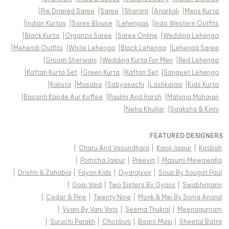
|
Pre Draped Saree
|
Saree
|
Sharara
|
Anarkali
|
Mens Kurta
|
Indian Kurtas
|
Saree Blouse
|
Lehengas
|
Indo Western Outfits
|
Black Kurta
|
Organza Saree
|
Saree Online
|
Wedding Lehenga
|
Mehendi Outfits
|
White Lehenga
|
Black Lehenga
|
Lehenga Saree
|
Groom Sherwani
|
Wedding Kurta For Men
|
Red Lehenga
|
Kaftan Kurta Set
|
Green Kurta
|
Kaftan Set
|
Sangeet Lehenga
|
Kalista
|
Masaba
|
Sabyasachi
|
Lashkaraa
|
Kids Kurta
|
Basanti Kapde Aur Koffee
|
Paulmi And Harsh
|
Mahima Mahajan
|
Neha Khullar
|
Saaksha & Kinni
FEATURED DESIGNERS:
|
Charu And Vasundhara
|
Karaj Jaipur
|
Kasbah
|
Pomcha Jaipur
|
Preevin
|
Masumi Mewawalla
|
Drishti & Zahabia
|
Fayon Kids
|
Diyarajvvir
|
Soup By Sougat Paul
|
Gopi Vaid
|
Two Sisters By Gyans
|
Swabhimann
|
Cedar & Pine
|
Twenty Nine
|
Monk & Mei By Sonia Anand
|
Vvani By Vani Vats
|
Seema Thukral
|
Meenagurnam
|
Suruchi Parakh
|
Chotibuti
|
Baaro Masi
|
Sheetal Batra