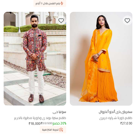
يتم الشحن خلال 7 أيام
سمريتي باي أنجو أغاروال
سونيا جي
طقم كورتا شـراره حريري
طقم سترة بوندي وكورتا مطرزة بالحرير
27,030
₹
%
20
خصم
22,500
₹
₹
18,000
تجربة افتراضية