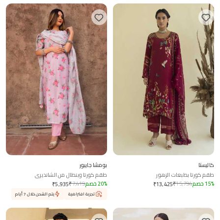
كاليستا
بومشا جايبور
طقم كورتا بطبعات الزهور
طقم كورتا وبنطال من الشانديري
%
15
خصم
15,794
₹
%
20
خصم
7,419
₹
₹
5,935
₹
13,425
تجربة افتراضية
يتم الشحن خلال 7 أيام