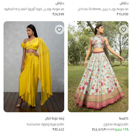
بـاراش
بـاراش
مجموعة روب حريري Qubozoa متداخل
مجموعة بوندى كورتا أورورا المتدرجة المطرزة
₹
24,999
₹
15,000
كاليستا
إيشا غوبتا تايال
طقم لِهنغا مطبوع
طقم تنورة وبلوزة مكشكشة
%
15
خصم
63,500
₹
30,422
₹
₹
53,975