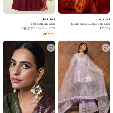
بايال و زينال
ناينتارا باجاج
طقم تنورة جورجيت بطبعة المحيط
طقم لينجا مطرز بالترتر
23,364
₹
%
70
خصم
127,900
₹
₹
38,370
Aza
حصري