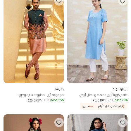
ناينتارا باجاج
كاليستا
طقم كورتا أزرق مخطط وبنطال أبيض
مجموعة أريز المطبوعة سترة وكورتا
%
70
خصم
16,700
₹
%
15
خصم
29,500
₹
₹
25,075
₹
5,010
يتم الشحن خلال 7 أيام
Aza
حصري