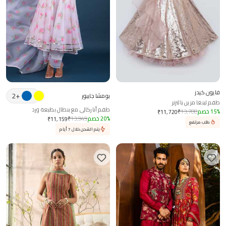
فايون كيدز
2
+
بومشا جايبور
طقم لينغا مزين بالترتر
طقم أناركالي مع بنطال بطبعة ورد
%
15
خصم
13,788
₹
₹
11,720
%
20
خصم
13,949
₹
₹
11,159
طلب مرتفع
يتم الشحن خلال 7 أيام