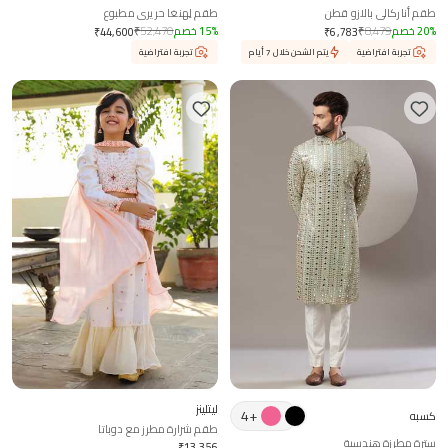
طقم أناركالي بالازو قطن
طقم لِهنغا حريري مطبوع
%
20
خصم
8,479
₹
%
15
خصم
52,470
₹
₹
44,600
₹
6,783
تجربة افتراضية
يتم الشحن خلال 7 أيام
تجربة افتراضية
ليتلينز
4
+
كسبه
طقم شرارة مطرز مع دوباتا
سترة مطرزة هندسية
₹
13,356