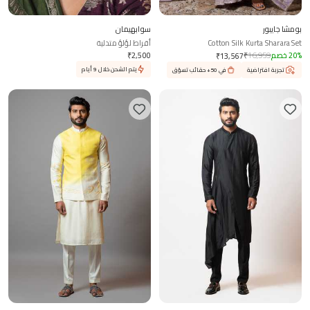
بومشا جايبور
سوابهيمان
Cotton Silk Kurta Sharara Set
أقراط لؤلؤ متدلية
%
20
خصم
16,959
₹
2,500
₹
₹
13,567
يتم الشحن خلال 9 أيام
تجربة افتراضية
في 50+ حقائب تسوّق