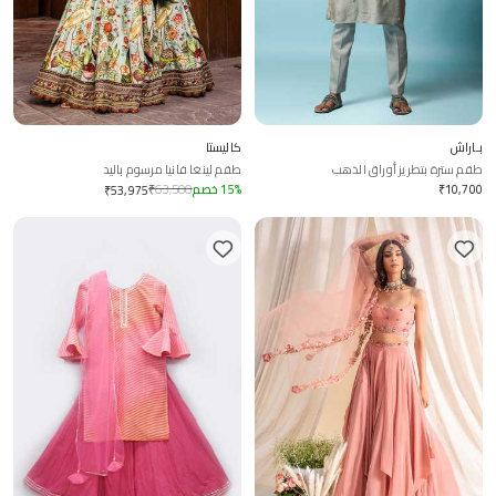
بـاراش
كاليستا
طقم سترة بتطريز أوراق الذهب
طقم لينغا فانيا مرسوم باليد
10,700
₹
%
15
خصم
63,500
₹
₹
53,975