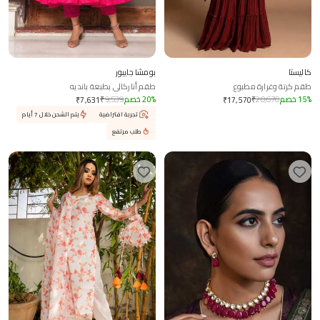
كاليستا
بومشا جايبور
طقم كرتة وغرارة مطبوع
طقم أناركالي بطبعة بانديه
%
15
خصم
20,670
₹
%
20
خصم
9,539
₹
₹
7,631
₹
17,570
تجربة افتراضية
يتم الشحن خلال 7 أيام
طلب مرتفع