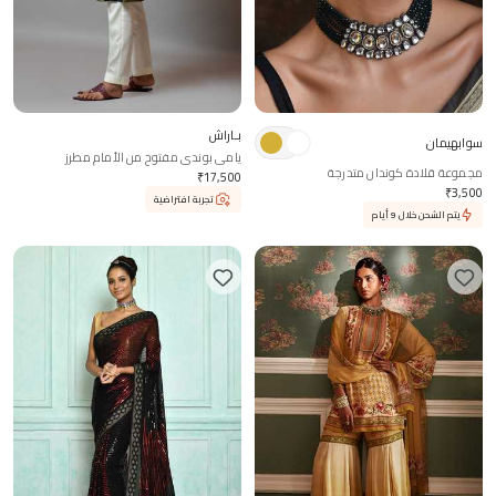
بـاراش
سوابهيمان
يامي بوندى مفتوح من الأمام مطرز
مجموعة قلادة كوندان متدرجة
₹
17,500
₹
3,500
تجربة افتراضية
يتم الشحن خلال 9 أيام