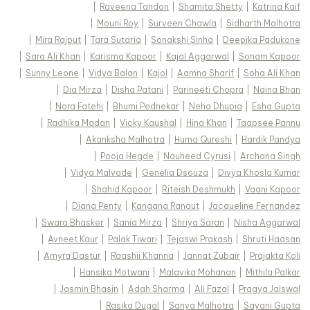
|
Raveena Tandon
|
Shamita Shetty
|
Katrina Kaif
|
Mouni Roy
|
Surveen Chawla
|
Sidharth Malhotra
|
Mira Rajput
|
Tara Sutaria
|
Sonakshi Sinha
|
Deepika Padukone
|
Sara Ali Khan
|
Karisma Kapoor
|
Kajal Aggarwal
|
Sonam Kapoor
|
Sunny Leone
|
Vidya Balan
|
Kajol
|
Aamna Sharif
|
Soha Ali Khan
|
Dia Mirza
|
Disha Patani
|
Parineeti Chopra
|
Naina Bhan
|
Nora Fatehi
|
Bhumi Pednekar
|
Neha Dhupia
|
Esha Gupta
|
Radhika Madan
|
Vicky Kaushal
|
Hina Khan
|
Taapsee Pannu
|
Akanksha Malhotra
|
Huma Qureshi
|
Hardik Pandya
|
Pooja Hegde
|
Nauheed Cyrusi
|
Archana Singh
|
Vidya Malvade
|
Genelia Dsouza
|
Divya Khosla Kumar
|
Shahid Kapoor
|
Riteish Deshmukh
|
Vaani Kapoor
|
Diana Penty
|
Kangana Ranaut
|
Jacqueline Fernandez
|
Swara Bhasker
|
Sania Mirza
|
Shriya Saran
|
Nisha Aggarwal
|
Avneet Kaur
|
Palak Tiwari
|
Tejaswi Prakash
|
Shruti Haasan
|
Amyra Dastur
|
Raashii Khanna
|
Jannat Zubair
|
Prajakta Koli
|
Hansika Motwani
|
Malavika Mohanan
|
Mithila Palkar
|
Jasmin Bhasin
|
Adah Sharma
|
Ali Fazal
|
Pragya Jaiswal
|
Rasika Dugal
|
Sanya Malhotra
|
Sayani Gupta