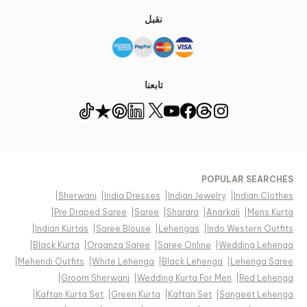
نقبل
تابعنا
POPULAR SEARCHES
|
Sherwani
|
India Dresses
|
Indian Jewelry
|
Indian Clothes
|
Pre Draped Saree
|
Saree
|
Sharara
|
Anarkali
|
Mens Kurta
|
Indian Kurtas
|
Saree Blouse
|
Lehengas
|
Indo Western Outfits
|
Black Kurta
|
Organza Saree
|
Saree Online
|
Wedding Lehenga
|
Mehendi Outfits
|
White Lehenga
|
Black Lehenga
|
Lehenga Saree
|
Groom Sherwani
|
Wedding Kurta For Men
|
Red Lehenga
|
Kaftan Kurta Set
|
Green Kurta
|
Kaftan Set
|
Sangeet Lehenga