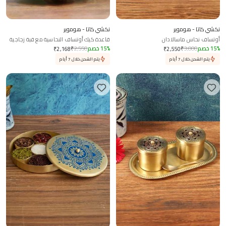
نكشي كاتا - هوموير
نكشي كاتا - هوموير
أوتساف نحاس ماسالادان
قاعدة كيك أوتساف النحاسية مع قبة زجاجية
%
15
خصم
3,000
₹
%
15
خصم
2,550
₹
₹
2,168
₹
2,550
يتم الشحن خلال 7 أيام
يتم الشحن خلال 7 أيام