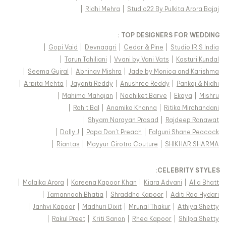
|
Ridhi Mehra
|
Studio22 By Pulkita Arora Bajaj
TOP DESIGNERS FOR WEDDING :
|
Gopi Vaid
|
Devnaagri
|
Cedar & Pine
|
Studio IRIS India
|
Tarun Tahiliani
|
Vvani by Vani Vats
|
Kasturi Kundal
|
Seema Gujral
|
Abhinav Mishra
|
Jade by Monica and Karishma
|
Arpita Mehta
|
Jayanti Reddy
|
Anushree Reddy
|
Pankaj & Nidhi
|
Mahima Mahajan
|
Nachiket Barve
|
Ekaya
|
Mishru
|
Rohit Bal
|
Anamika Khanna
|
Ritika Mirchandani
|
Shyam Narayan Prasad
|
Rajdeep Ranawat
|
Dolly J
|
Papa Don't Preach
|
Falguni Shane Peacock
|
Riantas
|
Mayyur Girotra Couture
|
SHIKHAR SHARMA
:
CELEBRITY STYLES
|
Malaika Arora
|
Kareena Kapoor Khan
|
Kiara Advani
|
Alia Bhatt
|
Tamannaah Bhatia
|
Shraddha Kapoor
|
Aditi Rao Hydari
|
Janhvi Kapoor
|
Madhuri Dixit
|
Mrunal Thakur
|
Athiya Shetty
|
Rakul Preet
|
Kriti Sanon
|
Rhea Kapoor
|
Shilpa Shetty