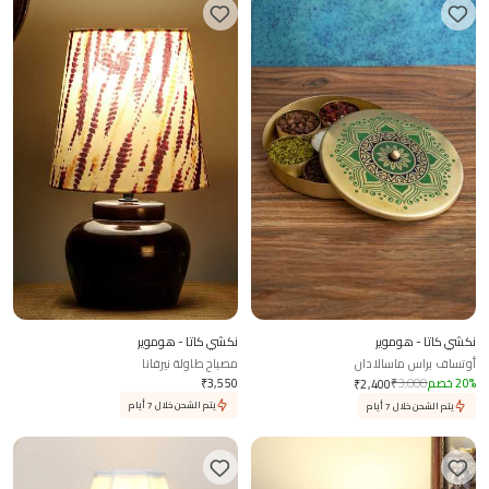
نكشي كاتا - هوموير
نكشي كاتا - هوموير
أوتساف براس ماسالادان
مصباح طاولة نيرفانا
%
20
خصم
3,000
₹
3,550
₹
₹
2,400
يتم الشحن خلال 7 أيام
يتم الشحن خلال 7 أيام