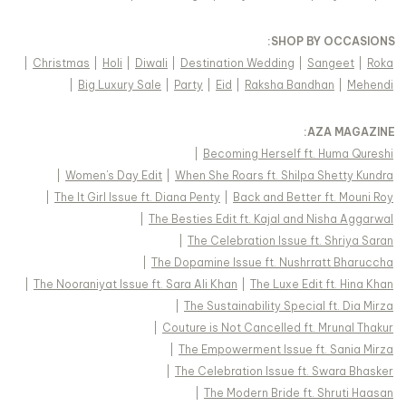
:
SHOP BY OCCASIONS
|
Christmas
|
Holi
|
Diwali
|
Destination Wedding
|
Sangeet
|
Roka
|
Big Luxury Sale
|
Party
|
Eid
|
Raksha Bandhan
|
Mehendi
:
AZA MAGAZINE
|
Becoming Herself ft. Huma Qureshi
|
Women's Day Edit
|
When She Roars ft. Shilpa Shetty Kundra
|
The It Girl Issue ft. Diana Penty
|
Back and Better ft. Mouni Roy
|
The Besties Edit ft. Kajal and Nisha Aggarwal
|
The Celebration Issue ft. Shriya Saran
|
The Dopamine Issue ft. Nushrratt Bharuccha
|
The Nooraniyat Issue ft. Sara Ali Khan
|
The Luxe Edit ft. Hina Khan
|
The Sustainability Special ft. Dia Mirza
|
Couture is Not Cancelled ft. Mrunal Thakur
|
The Empowerment Issue ft. Sania Mirza
|
The Celebration Issue ft. Swara Bhasker
|
The Modern Bride ft. Shruti Haasan