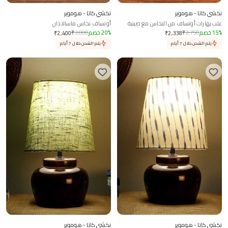
نكشي كاتا - هوموير
نكشي كاتا - هوموير
علب بهارات أوتساف من النحاس مع صينية
أوتساف نحاس ماسالادان
وملعقة
%
15
خصم
2,750
₹
%
20
خصم
3,000
₹
₹
2,400
₹
2,338
يتم الشحن خلال 7 أيام
يتم الشحن خلال 7 أيام
نكشي كاتا - هوموير
نكشي كاتا - هوموير