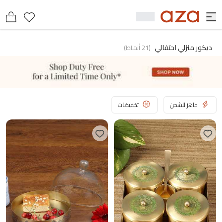
ديكور منزلي احتفالي
(
21
أنماط
)
جاهز للشحن
تخفيضات