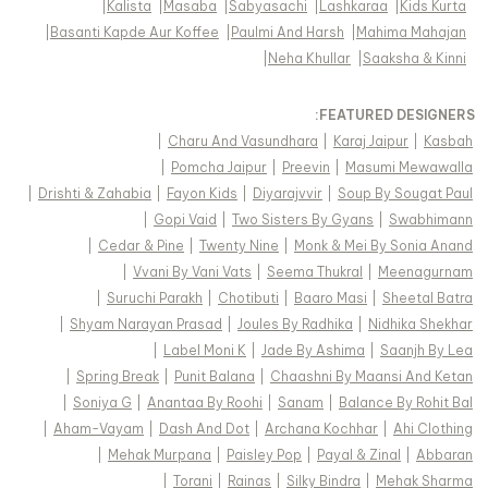
|
Kalista
|
Masaba
|
Sabyasachi
|
Lashkaraa
|
Kids Kurta
|
Basanti Kapde Aur Koffee
|
Paulmi And Harsh
|
Mahima Mahajan
|
Neha Khullar
|
Saaksha & Kinni
FEATURED DESIGNERS:
|
Charu And Vasundhara
|
Karaj Jaipur
|
Kasbah
|
Pomcha Jaipur
|
Preevin
|
Masumi Mewawalla
|
Drishti & Zahabia
|
Fayon Kids
|
Diyarajvvir
|
Soup By Sougat Paul
|
Gopi Vaid
|
Two Sisters By Gyans
|
Swabhimann
|
Cedar & Pine
|
Twenty Nine
|
Monk & Mei By Sonia Anand
|
Vvani By Vani Vats
|
Seema Thukral
|
Meenagurnam
|
Suruchi Parakh
|
Chotibuti
|
Baaro Masi
|
Sheetal Batra
|
Shyam Narayan Prasad
|
Joules By Radhika
|
Nidhika Shekhar
|
Label Moni K
|
Jade By Ashima
|
Saanjh By Lea
|
Spring Break
|
Punit Balana
|
Chaashni By Maansi And Ketan
|
Soniya G
|
Anantaa By Roohi
|
Sanam
|
Balance By Rohit Bal
|
Aham-Vayam
|
Dash And Dot
|
Archana Kochhar
|
Ahi Clothing
|
Mehak Murpana
|
Paisley Pop
|
Payal & Zinal
|
Abbaran
|
Torani
|
Rainas
|
Silky Bindra
|
Mehak Sharma