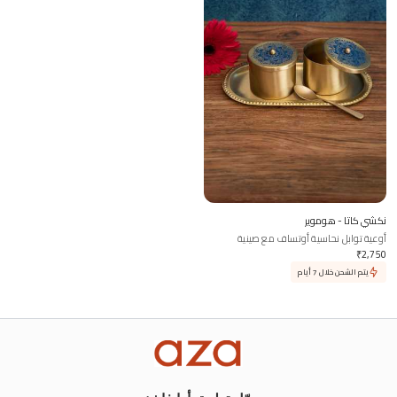
نكشي كاتا - هوموير
أوعية توابل نحاسية أوتساف مع صينية
وملعقة
₹
2,750
يتم الشحن خلال 7 أيام