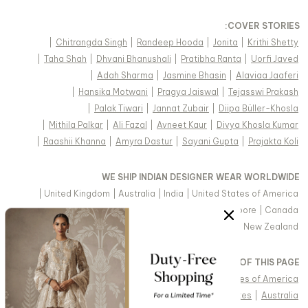
:
COVER STORIES
|
Chitrangda Singh
|
Randeep Hooda
|
Jonita
|
Krithi Shetty
|
Taha Shah
|
Dhvani Bhanushali
|
Pratibha Ranta
|
Uorfi Javed
|
Adah Sharma
|
Jasmine Bhasin
|
Alaviaa Jaaferi
|
Hansika Motwani
|
Pragya Jaiswal
|
Tejasswi Prakash
|
Palak Tiwari
|
Jannat Zubair
|
Diipa Büller-Khosla
|
Mithila Palkar
|
Ali Fazal
|
Avneet Kaur
|
Divya Khosla Kumar
|
Raashii Khanna
|
Amyra Dastur
|
Sayani Gupta
|
Prajakta Koli
WE SHIP INDIAN DESIGNER WEAR WORLDWIDE
|
United Kingdom
|
Australia
|
India
|
United States of America
|
Saudi Arabia
|
United Arab Emirates
|
Singapore
|
Canada
|
Hong Kong & more
|
Malaysia
|
New Zealand
VIEW REGIONAL VERSION OF THIS PAGE
|
Singapore
|
Canada
|
United Kingdom
|
United States of America
|
Arabic - United Arab Emirates
|
United Arab Emirates
|
Australia