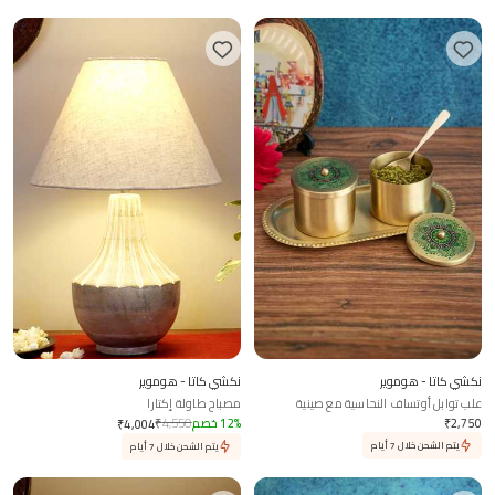
نكشي كاتا - هوموير
نكشي كاتا - هوموير
علب توابل أوتساف النحاسية مع صينية
مصباح طاولة إكتارا
وملعقة
2,750
₹
%
12
خصم
4,550
₹
₹
4,004
يتم الشحن خلال 7 أيام
يتم الشحن خلال 7 أيام