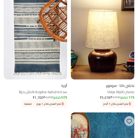
نكشي كاتا - هوموير
أورنا
مصباح طاولة نيرفانا
سجادة قطنية مطبوعة بالكتل يدويًا
%
15
خصم
3,550
₹
%
60
خصم
4,250
₹
₹
1,700
₹
3,018
يتم الشحن خلال 7 أيام
يتم الشحن خلال 1 يوم
تصفية