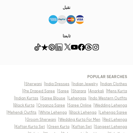
نقبل
تابعنا
POPULAR SEARCHES
|
Sherwani
|
India Dresses
|
Indian Jewelry
|
Indian Clothes
|
Pre Draped Saree
|
Saree
|
Sharara
|
Anarkali
|
Mens Kurta
|
Indian Kurtas
|
Saree Blouse
|
Lehengas
|
Indo Western Outfits
|
Black Kurta
|
Organza Saree
|
Saree Online
|
Wedding Lehenga
|
Mehendi Outfits
|
White Lehenga
|
Black Lehenga
|
Lehenga Saree
|
Groom Sherwani
|
Wedding Kurta For Men
|
Red Lehenga
|
Kaftan Kurta Set
|
Green Kurta
|
Kaftan Set
|
Sangeet Lehenga