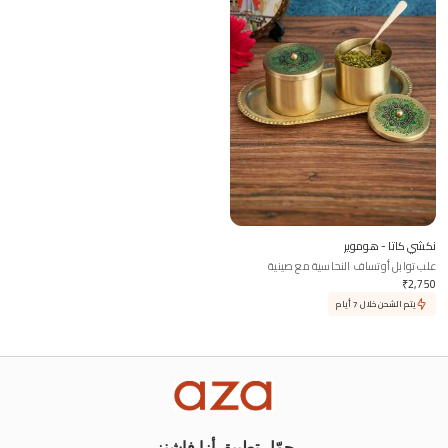
نكشي كاتا - هوموير
علب توابل أوتساف النحاسية مع صينية
وملعقة
₹
2,750
يتم الشحن خلال 7 أيام
حمّل تطبيق أزا فاشنز