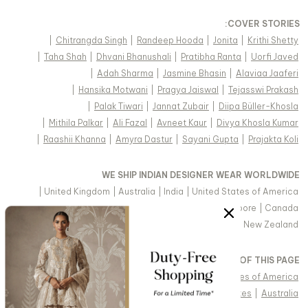
:
COVER STORIES
|
Chitrangda Singh
|
Randeep Hooda
|
Jonita
|
Krithi Shetty
|
Taha Shah
|
Dhvani Bhanushali
|
Pratibha Ranta
|
Uorfi Javed
|
Adah Sharma
|
Jasmine Bhasin
|
Alaviaa Jaaferi
|
Hansika Motwani
|
Pragya Jaiswal
|
Tejasswi Prakash
|
Palak Tiwari
|
Jannat Zubair
|
Diipa Büller-Khosla
|
Mithila Palkar
|
Ali Fazal
|
Avneet Kaur
|
Divya Khosla Kumar
|
Raashii Khanna
|
Amyra Dastur
|
Sayani Gupta
|
Prajakta Koli
WE SHIP INDIAN DESIGNER WEAR WORLDWIDE
|
United Kingdom
|
Australia
|
India
|
United States of America
|
Saudi Arabia
|
United Arab Emirates
|
Singapore
|
Canada
|
Hong Kong & more
|
Malaysia
|
New Zealand
VIEW REGIONAL VERSION OF THIS PAGE
|
Singapore
|
Canada
|
United Kingdom
|
United States of America
|
Arabic - United Arab Emirates
|
United Arab Emirates
|
Australia