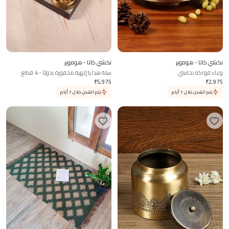
نكشي كاتا - هوموير
نكشي كاتا - هوموير
وعاء فواكه نحاسي
سلة هدايا إلهية محفورة يدويًا - 4 قطع
₹
5,975
₹
2,975
يتم الشحن خلال 7 أيام
يتم الشحن خلال 7 أيام