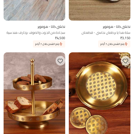
نكشي كاتا - هوموير
نكشي كاتا - هوموير
سلة هدايا برطمان نحاسي - قطعتان
سجادة من الجوت والصوف بزخارف هندسية
₹
4,500
₹
3,150
يتم الشحن خلال 7 أيام
يتم الشحن خلال 7 أيام