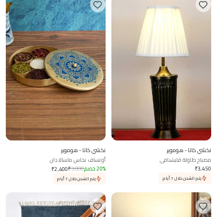
نكشي كاتا - هوموير
نكشي كاتا - هوموير
مصباح طاولة فايشنافي
أوتساف نحاس ماسالادان
3,450
₹
%
20
خصم
3,000
₹
₹
2,400
يتم الشحن خلال 7 أيام
يتم الشحن خلال 7 أيام