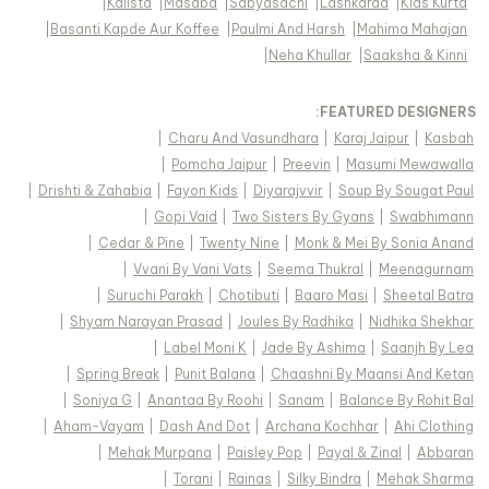
|
Kalista
|
Masaba
|
Sabyasachi
|
Lashkaraa
|
Kids Kurta
|
Basanti Kapde Aur Koffee
|
Paulmi And Harsh
|
Mahima Mahajan
|
Neha Khullar
|
Saaksha & Kinni
FEATURED DESIGNERS:
|
Charu And Vasundhara
|
Karaj Jaipur
|
Kasbah
|
Pomcha Jaipur
|
Preevin
|
Masumi Mewawalla
|
Drishti & Zahabia
|
Fayon Kids
|
Diyarajvvir
|
Soup By Sougat Paul
|
Gopi Vaid
|
Two Sisters By Gyans
|
Swabhimann
|
Cedar & Pine
|
Twenty Nine
|
Monk & Mei By Sonia Anand
|
Vvani By Vani Vats
|
Seema Thukral
|
Meenagurnam
|
Suruchi Parakh
|
Chotibuti
|
Baaro Masi
|
Sheetal Batra
|
Shyam Narayan Prasad
|
Joules By Radhika
|
Nidhika Shekhar
|
Label Moni K
|
Jade By Ashima
|
Saanjh By Lea
|
Spring Break
|
Punit Balana
|
Chaashni By Maansi And Ketan
|
Soniya G
|
Anantaa By Roohi
|
Sanam
|
Balance By Rohit Bal
|
Aham-Vayam
|
Dash And Dot
|
Archana Kochhar
|
Ahi Clothing
|
Mehak Murpana
|
Paisley Pop
|
Payal & Zinal
|
Abbaran
|
Torani
|
Rainas
|
Silky Bindra
|
Mehak Sharma