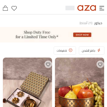
ديكور
(
21
أنماط
)
جاهز للشحن
تخفيضات