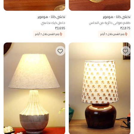
نكشي كاتا - هوموير
نكشي كاتا - هوموير
طقم صواني دائرية من النحاس
حامل كيك نحاسي
₹
3,695
₹
2,875
يتم الشحن خلال 7 أيام
يتم الشحن خلال 7 أيام