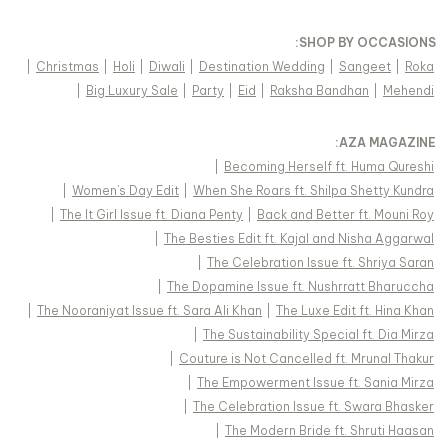
:
SHOP BY OCCASIONS
|
Christmas
|
Holi
|
Diwali
|
Destination Wedding
|
Sangeet
|
Roka
|
Big Luxury Sale
|
Party
|
Eid
|
Raksha Bandhan
|
Mehendi
:
AZA MAGAZINE
|
Becoming Herself ft. Huma Qureshi
|
Women's Day Edit
|
When She Roars ft. Shilpa Shetty Kundra
|
The It Girl Issue ft. Diana Penty
|
Back and Better ft. Mouni Roy
|
The Besties Edit ft. Kajal and Nisha Aggarwal
|
The Celebration Issue ft. Shriya Saran
|
The Dopamine Issue ft. Nushrratt Bharuccha
|
The Nooraniyat Issue ft. Sara Ali Khan
|
The Luxe Edit ft. Hina Khan
|
The Sustainability Special ft. Dia Mirza
|
Couture is Not Cancelled ft. Mrunal Thakur
|
The Empowerment Issue ft. Sania Mirza
|
The Celebration Issue ft. Swara Bhasker
|
The Modern Bride ft. Shruti Haasan