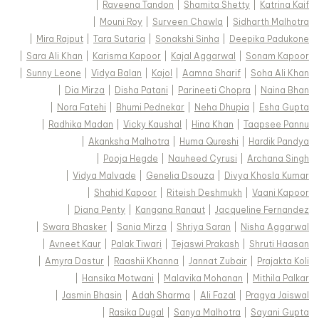
|
Raveena Tandon
|
Shamita Shetty
|
Katrina Kaif
|
Mouni Roy
|
Surveen Chawla
|
Sidharth Malhotra
|
Mira Rajput
|
Tara Sutaria
|
Sonakshi Sinha
|
Deepika Padukone
|
Sara Ali Khan
|
Karisma Kapoor
|
Kajal Aggarwal
|
Sonam Kapoor
|
Sunny Leone
|
Vidya Balan
|
Kajol
|
Aamna Sharif
|
Soha Ali Khan
|
Dia Mirza
|
Disha Patani
|
Parineeti Chopra
|
Naina Bhan
|
Nora Fatehi
|
Bhumi Pednekar
|
Neha Dhupia
|
Esha Gupta
|
Radhika Madan
|
Vicky Kaushal
|
Hina Khan
|
Taapsee Pannu
|
Akanksha Malhotra
|
Huma Qureshi
|
Hardik Pandya
|
Pooja Hegde
|
Nauheed Cyrusi
|
Archana Singh
|
Vidya Malvade
|
Genelia Dsouza
|
Divya Khosla Kumar
|
Shahid Kapoor
|
Riteish Deshmukh
|
Vaani Kapoor
|
Diana Penty
|
Kangana Ranaut
|
Jacqueline Fernandez
|
Swara Bhasker
|
Sania Mirza
|
Shriya Saran
|
Nisha Aggarwal
|
Avneet Kaur
|
Palak Tiwari
|
Tejaswi Prakash
|
Shruti Haasan
|
Amyra Dastur
|
Raashii Khanna
|
Jannat Zubair
|
Prajakta Koli
|
Hansika Motwani
|
Malavika Mohanan
|
Mithila Palkar
|
Jasmin Bhasin
|
Adah Sharma
|
Ali Fazal
|
Pragya Jaiswal
|
Rasika Dugal
|
Sanya Malhotra
|
Sayani Gupta