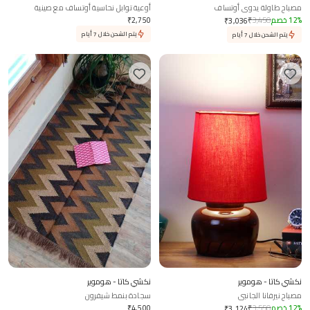
مصباح طاولة يدوي أوتساف
أوعية توابل نحاسية أوتساف مع صينية
وملعقة
%
12
خصم
3,450
₹
2,750
₹
₹
3,036
يتم الشحن خلال 7 أيام
يتم الشحن خلال 7 أيام
نكشي كاتا - هوموير
نكشي كاتا - هوموير
مصباح نيرفانا الجانبي
سجادة بنمط شيفرون
%
12
خصم
3,550
₹
4,500
₹
₹
3,124