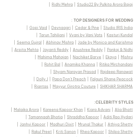
|
Ridhi Mehra
|
Studio22 By Pulkita Arora Bajaj
TOP DESIGNERS FOR WEDDING :
|
Gopi Vaid
|
Devnaagri
|
Cedar & Pine
|
Studio IRIS India
|
Tarun Tahiliani
|
Vvani by Vani Vats
|
Kasturi Kundal
|
Seema Gujral
|
Abhinav Mishra
|
Jade by Monica and Karishma
|
Arpita Mehta
|
Jayanti Reddy
|
Anushree Reddy
|
Pankaj & Nidhi
|
Mahima Mahajan
|
Nachiket Barve
|
Ekaya
|
Mishru
|
Rohit Bal
|
Anamika Khanna
|
Ritika Mirchandani
|
Shyam Narayan Prasad
|
Rajdeep Ranawat
|
Dolly J
|
Papa Don't Preach
|
Falguni Shane Peacock
|
Riantas
|
Mayyur Girotra Couture
|
SHIKHAR SHARMA
:
CELEBRITY STYLES
|
Malaika Arora
|
Kareena Kapoor Khan
|
Kiara Advani
|
Alia Bhatt
|
Tamannaah Bhatia
|
Shraddha Kapoor
|
Aditi Rao Hydari
|
Janhvi Kapoor
|
Madhuri Dixit
|
Mrunal Thakur
|
Athiya Shetty
|
Rakul Preet
|
Kriti Sanon
|
Rhea Kapoor
|
Shilpa Shetty