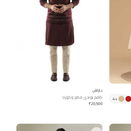
بـاراش
طقم بوندي مطرز وكورتا
4
+
₹
20,500