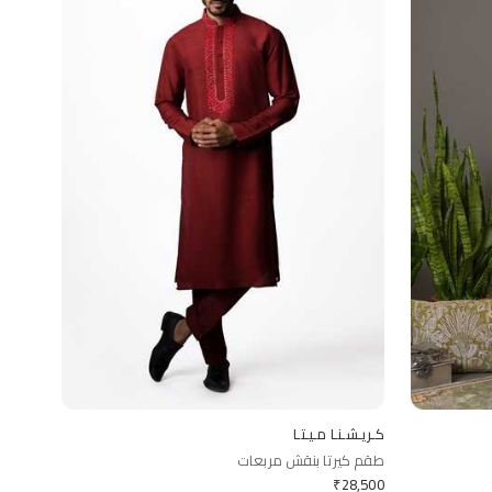
كـريـشـنـا مـيـتـا
طقم كيرتا بنقش مربعات
₹
28,500