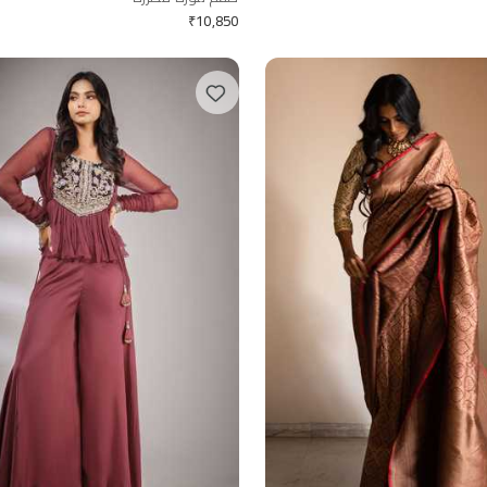
₹
10,850