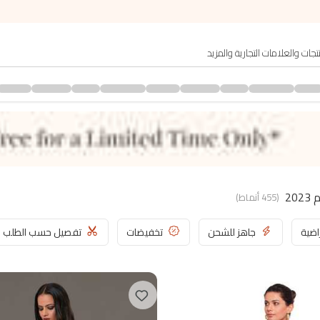
20
(
455
أنماط
)
اضية
جاهز للشحن
تخفيضات
تفصيل حسب الطلب