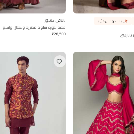
بالافي جايبور
يتم الشحن خلال 6 أيام
طقم بلوزة بيبلوم مطرزة وبنطال واسع
₹
26,500
 بانارسي