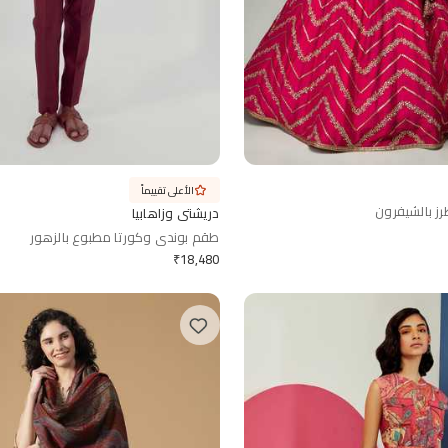
الأعلى تقييماً
ز بالشيفرون
دريشتي وزاهابيا
طقم بوندي وكورتا مطبوع بالزهور
₹
18,480