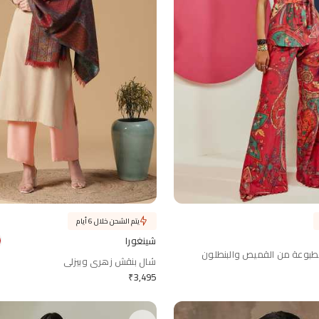
يتم الشحن خلال 6 أيام
شينغورا
طبوعة من القميص والبنطلون
شال بنقش زهري وبيزلي
₹
3,495