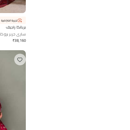
تجربة افتراضية
بريانكا راجيف
ساري حرير بروكار
₹
38,160