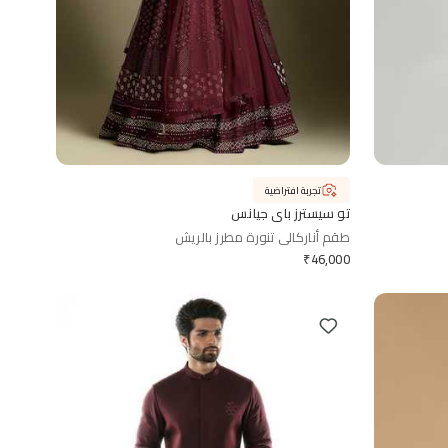
تجربة افتراضية
تو سيسترز باي جيانس
طقم أناركالي تنورة مطرز بالريش
₹
46,000