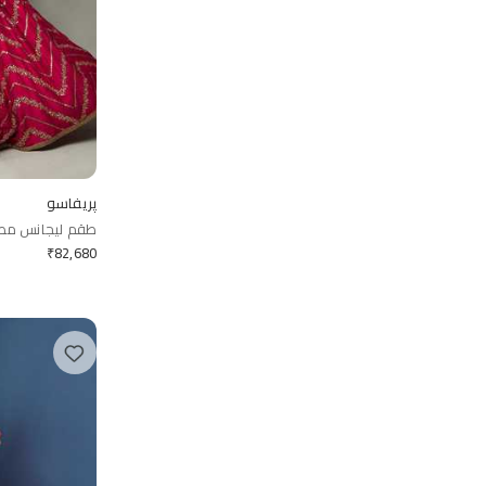
پريفاسو
طقم ليجانس مطر
₹
82,680