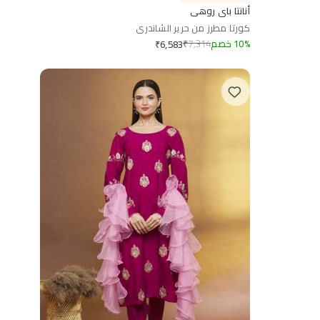
أنانتا باي روهي
كورتا مطرز من حرير الشاندرى
%
10
خصم
7,314
₹
₹
6,583