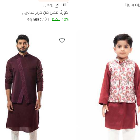
ة يدويًا
أنانتا باي روهي
كورتَا مطرز من حرير شانيري
%
10
خصم
7,314
₹
₹
6,583