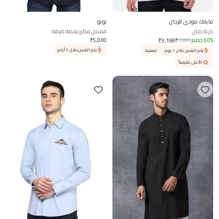
مايانك مودي للرجال
نونو
كرتة كتان
قميص مطرز بقصة ضيقة
%
60
خصم
7,995
₹
5,000
₹
₹
3,198
يتم الشحن خلال 7 أيام
يتم الشحن خلال 1 يوم
تصفية
الأعلى تقييماً