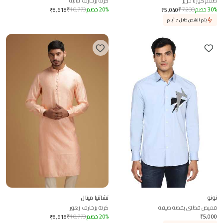
طقم كورتا حرير
كرتة بزخارف نباتية
%
30
خصم
7,200
₹
%
20
خصم
10,773
₹
₹
8,618
₹
5,040
يتم الشحن خلال 7 أيام
نونو
تشاتنيا ميتال
قميص قطني بقصة ضيقة
كرتة بزخارف زهور
5,000
₹
%
20
خصم
10,773
₹
₹
8,618