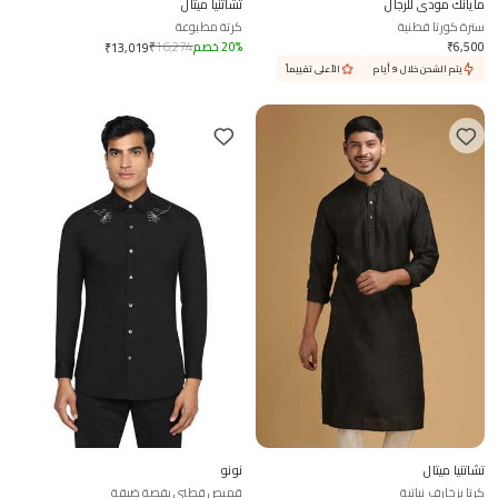
مايانك مودي للرجال
تشاتنيا ميتال
سترة كورتا قطنية
كرتة مطبوعة
6,500
₹
%
20
خصم
16,274
₹
₹
13,019
يتم الشحن خلال 9 أيام
الأعلى تقييماً
تشاتنيا ميتال
نونو
كرتا بزخارف نباتية
قميص قطني بقصة ضيقة