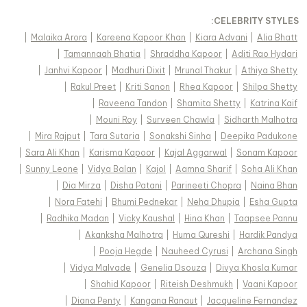
:
CELEBRITY STYLES
|
Malaika Arora
|
Kareena Kapoor Khan
|
Kiara Advani
|
Alia Bhatt
|
Tamannaah Bhatia
|
Shraddha Kapoor
|
Aditi Rao Hydari
|
Janhvi Kapoor
|
Madhuri Dixit
|
Mrunal Thakur
|
Athiya Shetty
|
Rakul Preet
|
Kriti Sanon
|
Rhea Kapoor
|
Shilpa Shetty
|
Raveena Tandon
|
Shamita Shetty
|
Katrina Kaif
|
Mouni Roy
|
Surveen Chawla
|
Sidharth Malhotra
|
Mira Rajput
|
Tara Sutaria
|
Sonakshi Sinha
|
Deepika Padukone
|
Sara Ali Khan
|
Karisma Kapoor
|
Kajal Aggarwal
|
Sonam Kapoor
|
Sunny Leone
|
Vidya Balan
|
Kajol
|
Aamna Sharif
|
Soha Ali Khan
|
Dia Mirza
|
Disha Patani
|
Parineeti Chopra
|
Naina Bhan
|
Nora Fatehi
|
Bhumi Pednekar
|
Neha Dhupia
|
Esha Gupta
|
Radhika Madan
|
Vicky Kaushal
|
Hina Khan
|
Taapsee Pannu
|
Akanksha Malhotra
|
Huma Qureshi
|
Hardik Pandya
|
Pooja Hegde
|
Nauheed Cyrusi
|
Archana Singh
|
Vidya Malvade
|
Genelia Dsouza
|
Divya Khosla Kumar
|
Shahid Kapoor
|
Riteish Deshmukh
|
Vaani Kapoor
|
Diana Penty
|
Kangana Ranaut
|
Jacqueline Fernandez