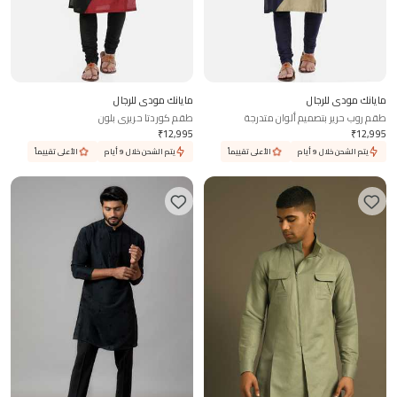
مايانك مودي للرجال
مايانك مودي للرجال
طقم روب حرير بتصميم ألوان متدرجة
طقم كوردتا حريري بلون
₹
12,995
₹
12,995
يتم الشحن خلال 9 أيام
الأعلى تقييماً
يتم الشحن خلال 9 أيام
الأعلى تقييماً