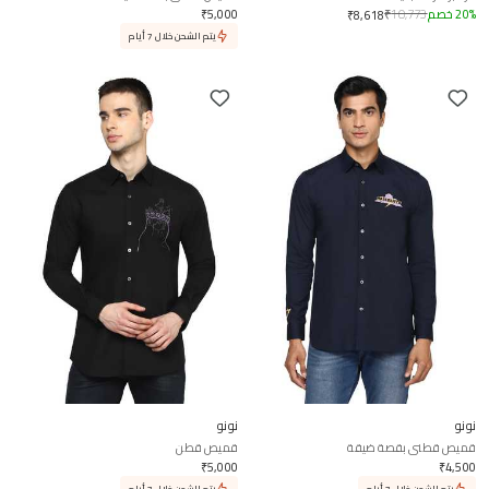
%
20
خصم
10,773
₹
5,000
₹
₹
8,618
يتم الشحن خلال 7 أيام
نونو
نونو
قميص قطني بقصة ضيقة
قميص قطن
₹
5,000
₹
4,500