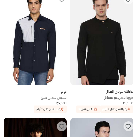
مايانك مودي للرجال
نونو
كورتا قطن غير متماثل
قميص قطني ضيق
₹
5,500
₹
6,500
يتم الشحن خلال 9 أيام
الأعلى تقييماً
يتم الشحن خلال 7 أيام