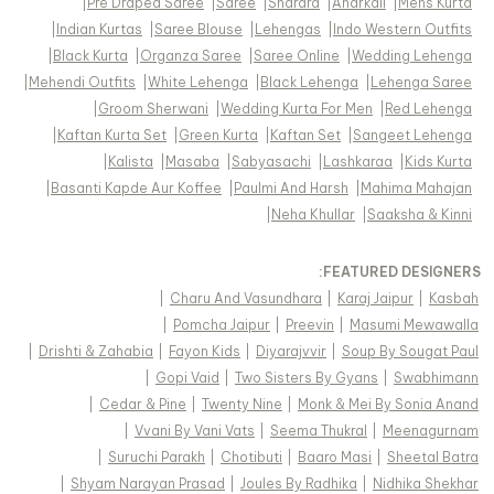
|
Pre Draped Saree
|
Saree
|
Sharara
|
Anarkali
|
Mens Kurta
|
Indian Kurtas
|
Saree Blouse
|
Lehengas
|
Indo Western Outfits
|
Black Kurta
|
Organza Saree
|
Saree Online
|
Wedding Lehenga
|
Mehendi Outfits
|
White Lehenga
|
Black Lehenga
|
Lehenga Saree
|
Groom Sherwani
|
Wedding Kurta For Men
|
Red Lehenga
|
Kaftan Kurta Set
|
Green Kurta
|
Kaftan Set
|
Sangeet Lehenga
|
Kalista
|
Masaba
|
Sabyasachi
|
Lashkaraa
|
Kids Kurta
|
Basanti Kapde Aur Koffee
|
Paulmi And Harsh
|
Mahima Mahajan
|
Neha Khullar
|
Saaksha & Kinni
FEATURED DESIGNERS:
|
Charu And Vasundhara
|
Karaj Jaipur
|
Kasbah
|
Pomcha Jaipur
|
Preevin
|
Masumi Mewawalla
|
Drishti & Zahabia
|
Fayon Kids
|
Diyarajvvir
|
Soup By Sougat Paul
|
Gopi Vaid
|
Two Sisters By Gyans
|
Swabhimann
|
Cedar & Pine
|
Twenty Nine
|
Monk & Mei By Sonia Anand
|
Vvani By Vani Vats
|
Seema Thukral
|
Meenagurnam
|
Suruchi Parakh
|
Chotibuti
|
Baaro Masi
|
Sheetal Batra
|
Shyam Narayan Prasad
|
Joules By Radhika
|
Nidhika Shekhar