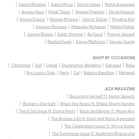
|
Swara Bhasker
|
Sania Mirza
|
Shriya Saran
|
Nisha Aggarwal
|
Avneet Kaur
|
Palak Tiwari
|
Tejaswi Prakash
|
Shruti Haasan
|
Amyra Dastur
|
Raashii Khanna
|
Jannat Zubair
|
Prajakta Koli
|
Hansika Motwani
|
Malavika Mohanan
|
Mithila Palkar
|
Jasmin Bhasin
|
Adah Sharma
|
Ali Fazal
|
Pragya Jaiswal
|
Rasika Dugal
|
Sanya Malhotra
|
Sayani Gupta
:
SHOP BY OCCASIONS
|
Christmas
|
Holi
|
Diwali
|
Destination Wedding
|
Sangeet
|
Roka
|
Big Luxury Sale
|
Party
|
Eid
|
Raksha Bandhan
|
Mehendi
:
AZA MAGAZINE
|
Becoming Herself ft. Huma Qureshi
|
Women's Day Edit
|
When She Roars ft. Shilpa Shetty Kundra
|
The It Girl Issue ft. Diana Penty
|
Back and Better ft. Mouni Roy
|
The Besties Edit ft. Kajal and Nisha Aggarwal
|
The Celebration Issue ft. Shriya Saran
|
The Dopamine Issue ft. Nushrratt Bharuccha