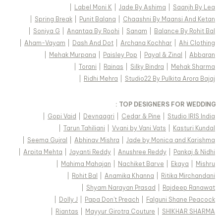
|
Label Moni K
|
Jade By Ashima
|
Saanjh By Lea
|
Spring Break
|
Punit Balana
|
Chaashni By Maansi And Ketan
|
Soniya G
|
Anantaa By Roohi
|
Sanam
|
Balance By Rohit Bal
|
Aham-Vayam
|
Dash And Dot
|
Archana Kochhar
|
Ahi Clothing
|
Mehak Murpana
|
Paisley Pop
|
Payal & Zinal
|
Abbaran
|
Torani
|
Rainas
|
Silky Bindra
|
Mehak Sharma
|
Ridhi Mehra
|
Studio22 By Pulkita Arora Bajaj
TOP DESIGNERS FOR WEDDING :
|
Gopi Vaid
|
Devnaagri
|
Cedar & Pine
|
Studio IRIS India
|
Tarun Tahiliani
|
Vvani by Vani Vats
|
Kasturi Kundal
|
Seema Gujral
|
Abhinav Mishra
|
Jade by Monica and Karishma
|
Arpita Mehta
|
Jayanti Reddy
|
Anushree Reddy
|
Pankaj & Nidhi
|
Mahima Mahajan
|
Nachiket Barve
|
Ekaya
|
Mishru
|
Rohit Bal
|
Anamika Khanna
|
Ritika Mirchandani
|
Shyam Narayan Prasad
|
Rajdeep Ranawat
|
Dolly J
|
Papa Don't Preach
|
Falguni Shane Peacock
|
Riantas
|
Mayyur Girotra Couture
|
SHIKHAR SHARMA