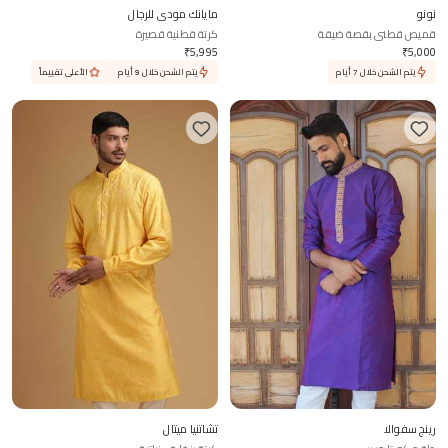
نونو
مايانك مودي للرجال
قميص قطني بقصة ضيقة
كرتة قطنية قصيرة
₹
5,995
₹
5,000
يتم الشحن خلال 7 أيام
يتم الشحن خلال 9 أيام
الأعلى تقييماً
رينج سفوالا
تشاتنيا ميتال