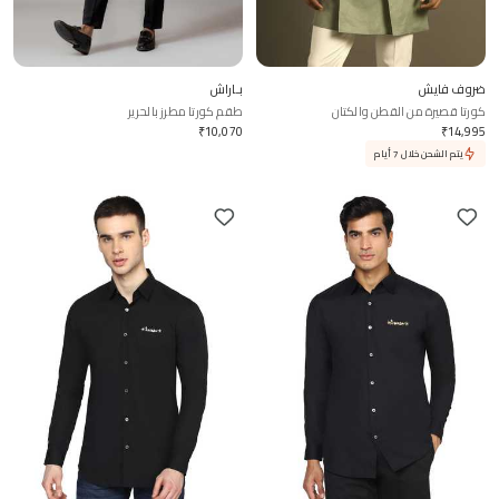
ضروف فايش
بـاراش
كورتا قصيرة من القطن والكتان
طقم كورتا مطرز بالحرير
₹
10,070
₹
14,995
يتم الشحن خلال 7 أيام