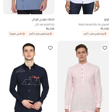
نونو
مايانك مودي للرجال
قميص مخطط بقصة ضيقة
كرتا قصير متداخل
₹
6,500
₹
5,500
يتم الشحن خلال 7 أيام
يتم الشحن خلال 9 أيام
الأعلى تقييماً