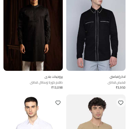
لاكر إمباسي
پروجيكت بندي
قميص قطني
طقم كورتا وبنطال قطني
₹
13,098
₹
3,950