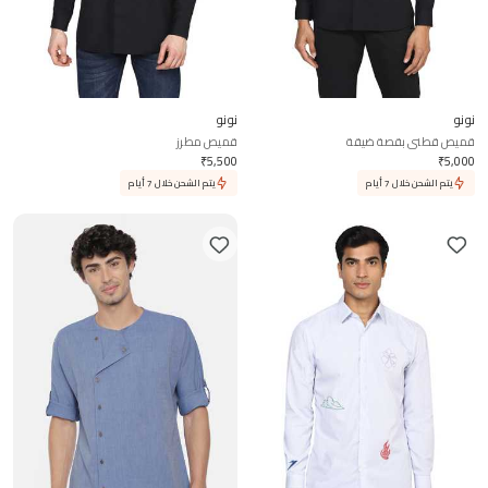
نونو
نونو
قميص قطني بقصة ضيقة
قميص مطرز
₹
5,500
₹
5,000
يتم الشحن خلال 7 أيام
يتم الشحن خلال 7 أيام