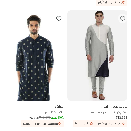
يتم الشحن خلال 7 أيام
مايانك مودي للرجال
بـاراش
طقم كورتـا حرير بلوحة لونية
طقم كرتا مطرز
12,995
₹
%
60
خصم
10,070
₹
₹
4,028
يتم الشحن خلال 9 أيام
الأعلى تقييماً
يتم الشحن خلال 1 يوم
تصفية