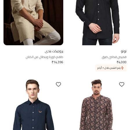
نونو
پروجيكت بندي
قميص قطني ضيق
طقم كورتا وبنطال من الكتان
₹
14,396
₹
4,000
يتم الشحن خلال 7 أيام