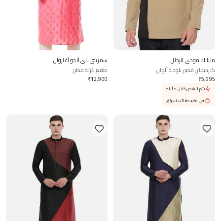
مايانك مودي للرجال
سمريتي باي أنجو أغاروال
كارديجان قصير بلوحة ألوان
طقم كرتة مطرز
₹
12,900
₹
5,995
يتم الشحن خلال 9 أيام
في 50+ حقائب تسوّق