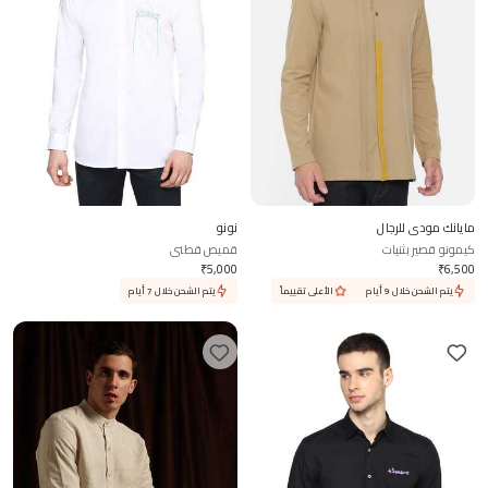
مايانك مودي للرجال
نونو
كيمونو قصير بثنيات
قميص قطني
₹
5,000
₹
6,500
يتم الشحن خلال 9 أيام
الأعلى تقييماً
يتم الشحن خلال 7 أيام