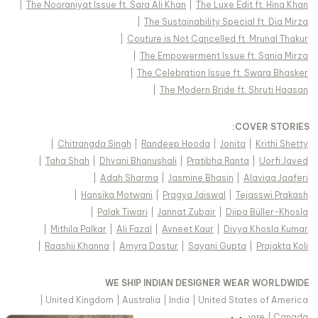
|
The Nooraniyat Issue ft. Sara Ali Khan
|
The Luxe Edit ft. Hina Khan
|
The Sustainability Special ft. Dia Mirza
|
Couture is Not Cancelled ft. Mrunal Thakur
|
The Empowerment Issue ft. Sania Mirza
|
The Celebration Issue ft. Swara Bhasker
|
The Modern Bride ft. Shruti Haasan
:
COVER STORIES
|
Chitrangda Singh
|
Randeep Hooda
|
Jonita
|
Krithi Shetty
|
Taha Shah
|
Dhvani Bhanushali
|
Pratibha Ranta
|
Uorfi Javed
|
Adah Sharma
|
Jasmine Bhasin
|
Alaviaa Jaaferi
|
Hansika Motwani
|
Pragya Jaiswal
|
Tejasswi Prakash
|
Palak Tiwari
|
Jannat Zubair
|
Diipa Büller-Khosla
|
Mithila Palkar
|
Ali Fazal
|
Avneet Kaur
|
Divya Khosla Kumar
|
Raashii Khanna
|
Amyra Dastur
|
Sayani Gupta
|
Prajakta Koli
WE SHIP INDIAN DESIGNER WEAR WORLDWIDE
|
United Kingdom
|
Australia
|
India
|
United States of America
|
Saudi Arabia
|
United Arab Emirates
|
Singapore
|
Canada