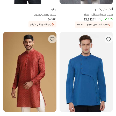
أنكيت في كابور
نونو
طقم كورتا وبنطلون قطني
قميص قطني ضيق
%
60
خصم
9,529
₹
4,500
₹
₹
3,812
يتم الشحن خلال 7 أيام
يتم الشحن خلال 1 يوم
تصفية