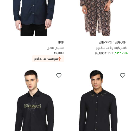
سوب باي سوغات بول
نونو
طقم كرتة وبانت مطبوع
قميص مطرز
%
20
خصم
8,500
₹
4,000
₹
₹
6,800
يتم الشحن خلال 2 أيام