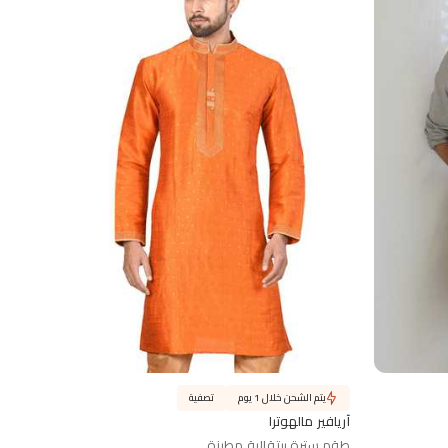
يتم الشحن خلال 1 يوم
تصفية
آريافير مالهوترا
طقم سترة برتقالية مطرزة