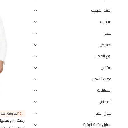
الفئة الفرعية
مناسبة
سعر
تخفيض
نوع العمل
مقاس
وقت الشحن
الستايلات
القماش
طول الكم
تجربة افتراضية
اريانت راي سينها
ستايل فتحة الرقبة
طقم باندي وكورت