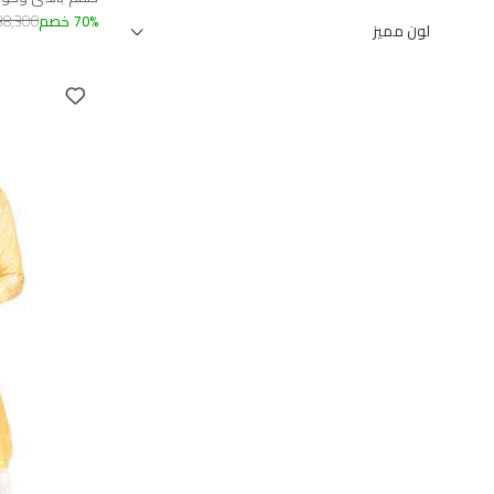
%
70
خصم
38,300
لون مميز