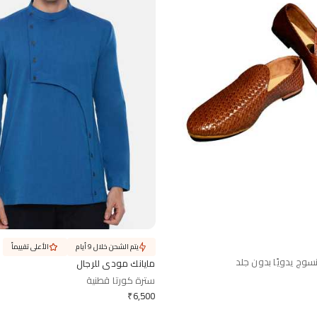
يتم الشحن خلال 9 أيام
الأعلى تقييماً
سوج يدويًا بدون جلد
مايانك مودي للرجال
سترة كورتا قطنية
₹
6,500