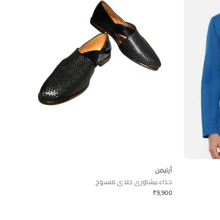
أرتيمن
حذاء بيشاوري جلدي منسوج
₹
9,900