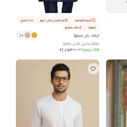
تجربة افتراضية
يتم الشحن خلال 1 يوم
Aza
حصري
تصفية
طلب مرتفع
2
+
اريانت راي سينها
طقم ساري كحلي مطرز
%
70
خصم
24,300
₹
₹
7,290