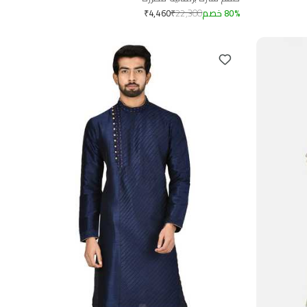
%
80
خصم
22,300
₹
₹
4,460