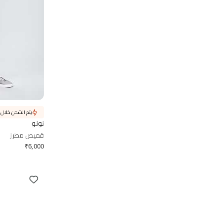
يتم الشحن خلال 7 أيام
نونو
قميص مطرز
₹
6,000