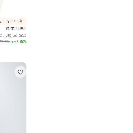
يتم الشحن خلال 1 يوم
نايانتارا كوتور
طقم سيرواني ح
%
60
خصم
7,800
₹