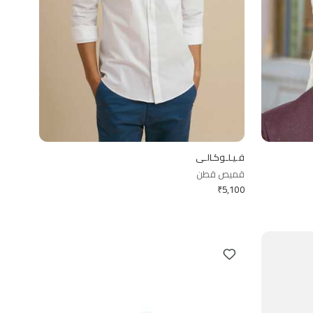
فـيـلـوكـالـي
قميص قطن
₹
5,100