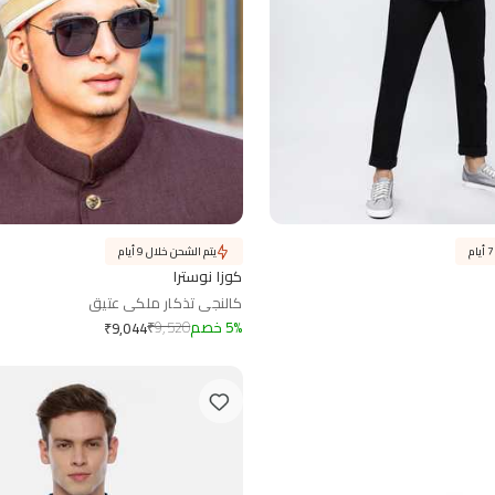
يتم الشحن خلال 9 أيام
كوزا نوسترا
كالنجي تذكار ملكي عتيق
%
5
خصم
9,520
₹
₹
9,044