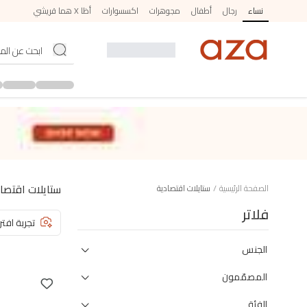
نساء
رجال
أطفال
مجوهرات
اكسسوارات
أظا X هما قريشي
ستايلات اقتصا
الصفحة الرئيسية
/
ستايلات اقتصادية
فلاتر
تجربة افتر
الجنس
المصمّمون
الفئة