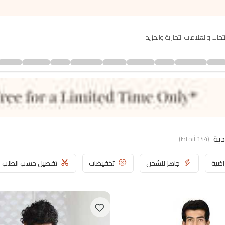
دية
(
144
أنماط
)
اضية
جاهز للشحن
تخفيضات
تفصيل حسب الطلب