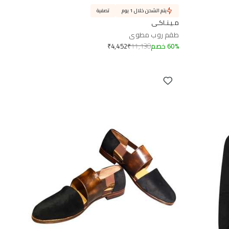
يتم الشحن خلال 1 يوم
تصفية
مـيـنـاكـي
طقم روب مطوي
%
60
خصم
11,130
₹
₹
4,452