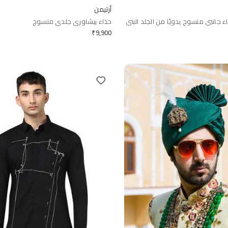
أرتيمن
ء جانبي منسوج يدويًا من الجلد البني
حذاء بيشاوري جلدي منسوج
₹
9,900