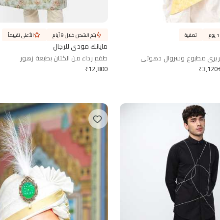
تصفية
يتم الشحن خلال 9 أيام
الأعلى تقييماً
مايانك مودي للرجال
ريري مطبوع وسروال دهوتي
طقم رداء من الكتان بطبعة زهور
₹
12,800
₹
3,120