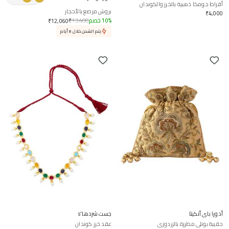
أقراط جومكا ذهبية بالخرز والكوندان
بروش مرصع بالأحجار
₹
4,000
%
10
خصم
13,400
₹
₹
12,060
يتم الشحن خلال 8 أيام
أدورا باي أنكيتا
جست شردها's
حقيبة بوتلي مطرزة بالزردوزي
عقد خرز كوندان