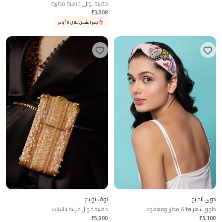
سوار بولكي مرصع بالخرز ذو طبقات
حقيبة بوتلي ذهبية مطرزة
₹
3,808
₹
4,500
يتم الشحن خلال 8 أيام
جوي آند بو
لوف تو باغ
طوق شعر Alba مطرز ومعقود
حقيبة جوال مزينة بالثنيات
₹
5,900
₹
3,100