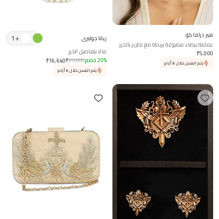
هير دراما كو.
1
+
ريانا جوليري
عمامة بيضاء مصبوغة بربطة مع تطريز بالخرز
مالا بتفاصيل الخرز
₹
5,000
%
20
خصم
20,800
₹
₹
16,640
يتم الشحن خلال 8 أيام
يتم الشحن خلال 8 أيام