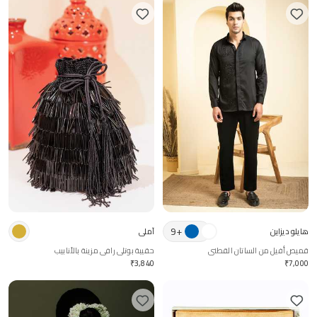
9
+
هايلو ديزاين
آملي
قميص أفيل من الساتان القطني
حقيبة بوتلي رافي مزينة بالأنابيب
₹
3,840
₹
7,000