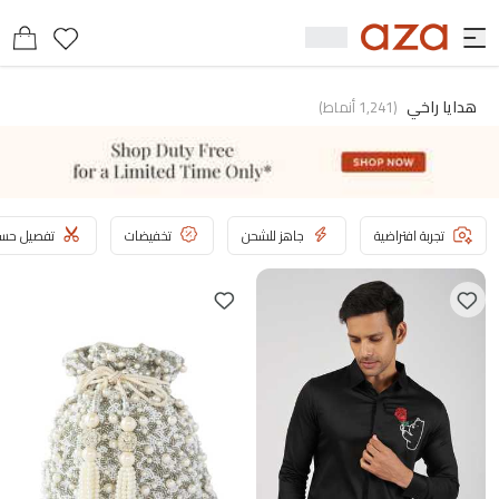
هدايا راخي
(
1,241
أنماط
)
تجربة افتراضية
جاهز للشحن
تخفيضات
تفصيل حسب