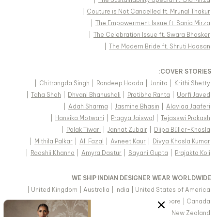
|
Couture is Not Cancelled ft. Mrunal Thakur
|
The Empowerment Issue ft. Sania Mirza
|
The Celebration Issue ft. Swara Bhasker
|
The Modern Bride ft. Shruti Haasan
:
COVER STORIES
|
Chitrangda Singh
|
Randeep Hooda
|
Jonita
|
Krithi Shetty
|
Taha Shah
|
Dhvani Bhanushali
|
Pratibha Ranta
|
Uorfi Javed
|
Adah Sharma
|
Jasmine Bhasin
|
Alaviaa Jaaferi
|
Hansika Motwani
|
Pragya Jaiswal
|
Tejasswi Prakash
|
Palak Tiwari
|
Jannat Zubair
|
Diipa Büller-Khosla
|
Mithila Palkar
|
Ali Fazal
|
Avneet Kaur
|
Divya Khosla Kumar
|
Raashii Khanna
|
Amyra Dastur
|
Sayani Gupta
|
Prajakta Koli
WE SHIP INDIAN DESIGNER WEAR WORLDWIDE
|
United Kingdom
|
Australia
|
India
|
United States of America
|
Saudi Arabia
|
United Arab Emirates
|
Singapore
|
Canada
|
Hong Kong & more
|
Malaysia
|
New Zealand