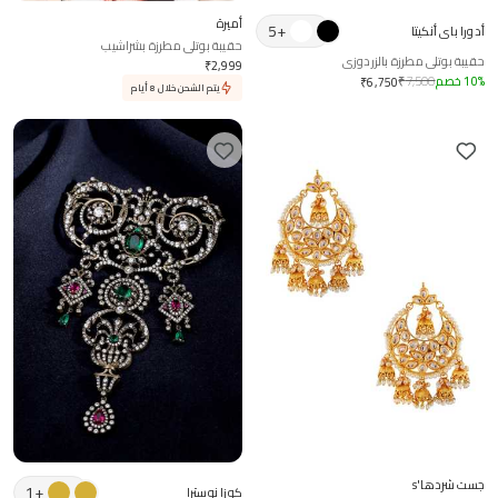
أميرة
5
+
أدورا باي أنكيتا
حقيبة بوتلي مطرزة بشراشيب
حقيبة بوتلي مطرزة بالزردوزي
₹
2,999
%
10
خصم
7,500
₹
₹
6,750
يتم الشحن خلال 8 أيام
جست شردها's
1
+
كوزا نوسترا