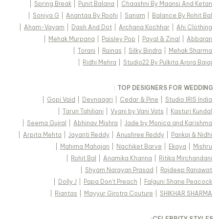
|
Spring Break
|
Punit Balana
|
Chaashni By Maansi And Ketan
|
Soniya G
|
Anantaa By Roohi
|
Sanam
|
Balance By Rohit Bal
|
Aham-Vayam
|
Dash And Dot
|
Archana Kochhar
|
Ahi Clothing
|
Mehak Murpana
|
Paisley Pop
|
Payal & Zinal
|
Abbaran
|
Torani
|
Rainas
|
Silky Bindra
|
Mehak Sharma
|
Ridhi Mehra
|
Studio22 By Pulkita Arora Bajaj
TOP DESIGNERS FOR WEDDING :
|
Gopi Vaid
|
Devnaagri
|
Cedar & Pine
|
Studio IRIS India
|
Tarun Tahiliani
|
Vvani by Vani Vats
|
Kasturi Kundal
|
Seema Gujral
|
Abhinav Mishra
|
Jade by Monica and Karishma
|
Arpita Mehta
|
Jayanti Reddy
|
Anushree Reddy
|
Pankaj & Nidhi
|
Mahima Mahajan
|
Nachiket Barve
|
Ekaya
|
Mishru
|
Rohit Bal
|
Anamika Khanna
|
Ritika Mirchandani
|
Shyam Narayan Prasad
|
Rajdeep Ranawat
|
Dolly J
|
Papa Don't Preach
|
Falguni Shane Peacock
|
Riantas
|
Mayyur Girotra Couture
|
SHIKHAR SHARMA
:
CELEBRITY STYLES