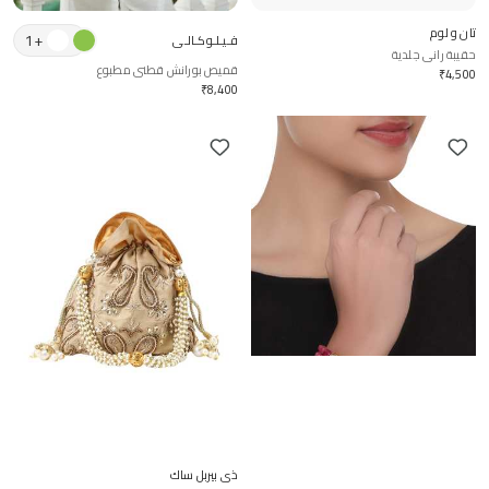
تان و لوم
1
+
فـيـلـوكـالـي
حقيبة راني جلدية
قميص بورانش قطني مطبوع
₹
4,500
₹
8,400
جست شردها's
ذي بيربل ساك