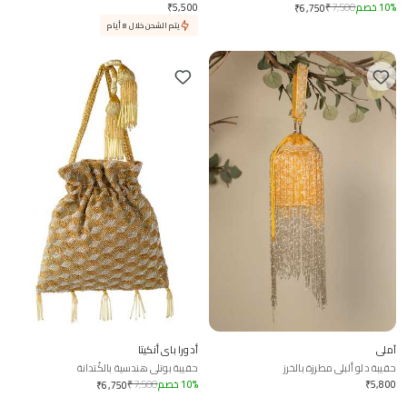
%
10
خصم
7,500
₹
5,500
₹
₹
6,750
يتم الشحن خلال 8 أيام
آملي
أدورا باي أنكيتا
حقيبة دلو ألبلي مطرزة بالخرز
حقيبة بوتلي هندسية بالكُتدانة
5,800
₹
%
10
خصم
7,500
₹
₹
6,750