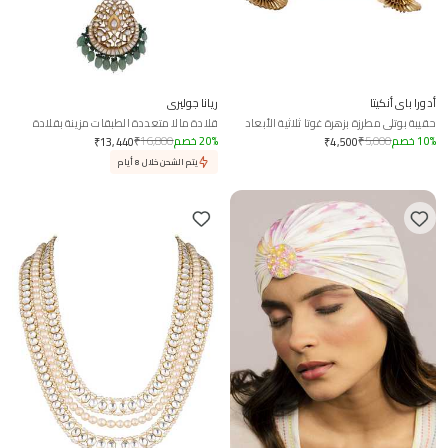
أدورا باي أنكيتا
ريانا جوليري
حقيبة بوتلي مطرزة بزهرة غوتا ثلاثية الأبعاد
قلادة مالا متعددة الطبقات مزينة بقلادة
منحوتة على شكل زهرة
%
10
خصم
5,000
₹
%
20
خصم
16,800
₹
₹
13,440
₹
4,500
يتم الشحن خلال 8 أيام