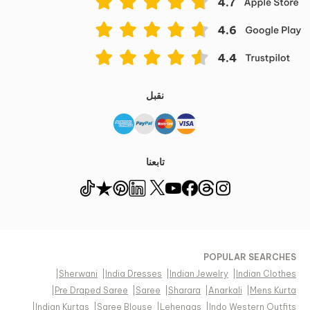
نقبل
تابعنا
POPULAR SEARCHES
|
Sherwani
|
India Dresses
|
Indian Jewelry
|
Indian Clothes
|
Pre Draped Saree
|
Saree
|
Sharara
|
Anarkali
|
Mens Kurta
|
Indian Kurtas
|
Saree Blouse
|
Lehengas
|
Indo Western Outfits