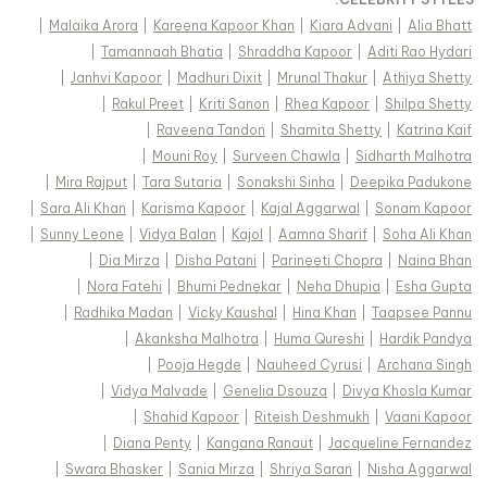
|
Malaika Arora
|
Kareena Kapoor Khan
|
Kiara Advani
|
Alia Bhatt
|
Tamannaah Bhatia
|
Shraddha Kapoor
|
Aditi Rao Hydari
|
Janhvi Kapoor
|
Madhuri Dixit
|
Mrunal Thakur
|
Athiya Shetty
|
Rakul Preet
|
Kriti Sanon
|
Rhea Kapoor
|
Shilpa Shetty
|
Raveena Tandon
|
Shamita Shetty
|
Katrina Kaif
|
Mouni Roy
|
Surveen Chawla
|
Sidharth Malhotra
|
Mira Rajput
|
Tara Sutaria
|
Sonakshi Sinha
|
Deepika Padukone
|
Sara Ali Khan
|
Karisma Kapoor
|
Kajal Aggarwal
|
Sonam Kapoor
|
Sunny Leone
|
Vidya Balan
|
Kajol
|
Aamna Sharif
|
Soha Ali Khan
|
Dia Mirza
|
Disha Patani
|
Parineeti Chopra
|
Naina Bhan
|
Nora Fatehi
|
Bhumi Pednekar
|
Neha Dhupia
|
Esha Gupta
|
Radhika Madan
|
Vicky Kaushal
|
Hina Khan
|
Taapsee Pannu
|
Akanksha Malhotra
|
Huma Qureshi
|
Hardik Pandya
|
Pooja Hegde
|
Nauheed Cyrusi
|
Archana Singh
|
Vidya Malvade
|
Genelia Dsouza
|
Divya Khosla Kumar
|
Shahid Kapoor
|
Riteish Deshmukh
|
Vaani Kapoor
|
Diana Penty
|
Kangana Ranaut
|
Jacqueline Fernandez
|
Swara Bhasker
|
Sania Mirza
|
Shriya Saran
|
Nisha Aggarwal