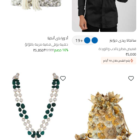
أدورا باي أنكيتا
19
+
سانجانا ريدي ديزاينز
حقيبة بوتلي فضية مزينة باللؤلؤ
قميص مطرز بالدب والوردة
%
10
خصم
6,500
₹
₹
5,850
₹
5,000
يتم الشحن خلال 10 أيام