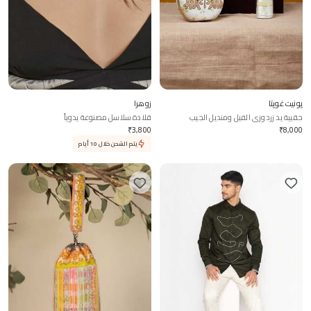
پونيت غوپتا
زوهرا
حقيبة يد زردوزي الفيل ومنديل الجيب
قلادة سلاسل مصنوعة يدوياً
₹
3,800
₹
8,000
يتم الشحن خلال 10 أيام