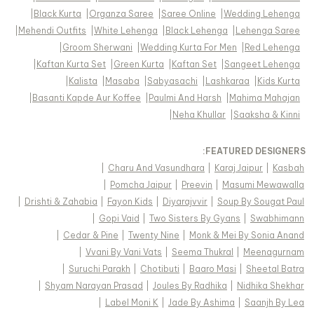
|
Black Kurta
|
Organza Saree
|
Saree Online
|
Wedding Lehenga
|
Mehendi Outfits
|
White Lehenga
|
Black Lehenga
|
Lehenga Saree
|
Groom Sherwani
|
Wedding Kurta For Men
|
Red Lehenga
|
Kaftan Kurta Set
|
Green Kurta
|
Kaftan Set
|
Sangeet Lehenga
|
Kalista
|
Masaba
|
Sabyasachi
|
Lashkaraa
|
Kids Kurta
|
Basanti Kapde Aur Koffee
|
Paulmi And Harsh
|
Mahima Mahajan
|
Neha Khullar
|
Saaksha & Kinni
FEATURED DESIGNERS:
|
Charu And Vasundhara
|
Karaj Jaipur
|
Kasbah
|
Pomcha Jaipur
|
Preevin
|
Masumi Mewawalla
|
Drishti & Zahabia
|
Fayon Kids
|
Diyarajvvir
|
Soup By Sougat Paul
|
Gopi Vaid
|
Two Sisters By Gyans
|
Swabhimann
|
Cedar & Pine
|
Twenty Nine
|
Monk & Mei By Sonia Anand
|
Vvani By Vani Vats
|
Seema Thukral
|
Meenagurnam
|
Suruchi Parakh
|
Chotibuti
|
Baaro Masi
|
Sheetal Batra
|
Shyam Narayan Prasad
|
Joules By Radhika
|
Nidhika Shekhar
|
Label Moni K
|
Jade By Ashima
|
Saanjh By Lea