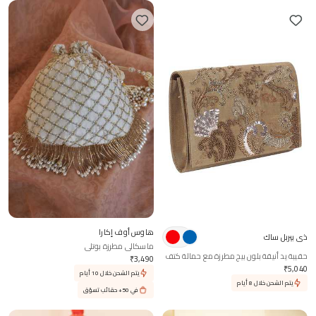
هاوس أوف إكارا
ذي بيربل ساك
ماسكالي مطرزة بوتلي
حقيبة يد أنيقة بلون بيج مطرزة مع حمالة كتف
₹
3,490
₹
5,040
يتم الشحن خلال 10 أيام
يتم الشحن خلال 8 أيام
في 50+ حقائب تسوّق