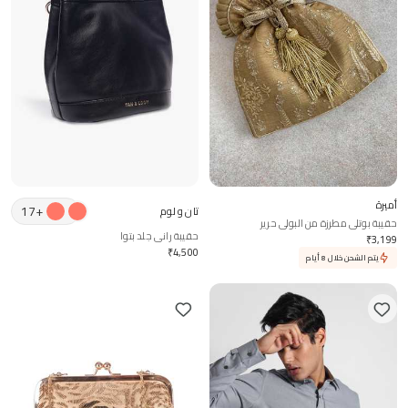
أميرة
17
+
تان و لوم
حقيبة بوتلي مطرزة من البولي حرير
حقيبة راني جلد بتوا
₹
3,199
₹
4,500
يتم الشحن خلال 8 أيام