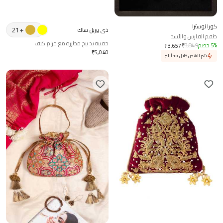
كوزا نوسترا
21
+
ذي بيربل ساك
طقم الفارس والأسد
حقيبة يد بيج مطرزة مع حزام كتف
%
5
خصم
3,849
₹
₹
3,657
₹
5,040
يتم الشحن خلال 10 أيام