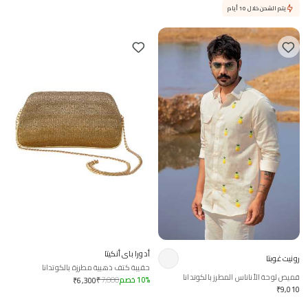
يتم الشحن خلال 10 أيام
أدورا باي أنكيتا
رونيت غوبتا
حقيبة كتف ذهبية مطرزة بالكوتدانا
قميص لوحة الأناناس المطرز بالكوتدانا
%
10
خصم
7,000
₹
₹
6,300
₹
9,010