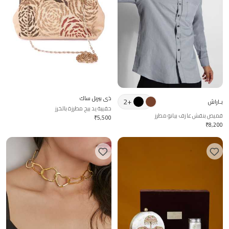
ذي بيربل ساك
2
+
بـاراش
حقيبة يد بيج مطرزة بالخرز
قميص بنقش عازف بيانو مطرز
₹
5,500
₹
8,200