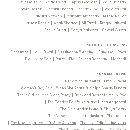
|
Avneet Kaur
|
Palak Tiwari
|
Tejaswi Prakash
|
Shruti Haasan
|
Amyra Dastur
|
Raashii Khanna
|
Jannat Zubair
|
Prajakta Koli
|
Hansika Motwani
|
Malavika Mohanan
|
Mithila Palkar
|
Jasmin Bhasin
|
Adah Sharma
|
Ali Fazal
|
Pragya Jaiswal
|
Rasika Dugal
|
Sanya Malhotra
|
Sayani Gupta
:
SHOP BY OCCASIONS
|
Christmas
|
Holi
|
Diwali
|
Destination Wedding
|
Sangeet
|
Roka
|
Big Luxury Sale
|
Party
|
Eid
|
Raksha Bandhan
|
Mehendi
:
AZA MAGAZINE
|
Becoming Herself ft. Huma Qureshi
|
Women's Day Edit
|
When She Roars ft. Shilpa Shetty Kundra
|
The It Girl Issue ft. Diana Penty
|
Back and Better ft. Mouni Roy
|
The Besties Edit ft. Kajal and Nisha Aggarwal
|
The Celebration Issue ft. Shriya Saran
|
The Dopamine Issue ft. Nushrratt Bharuccha
|
The Nooraniyat Issue ft. Sara Ali Khan
|
The Luxe Edit ft. Hina Khan
|
The Sustainability Special ft. Dia Mirza