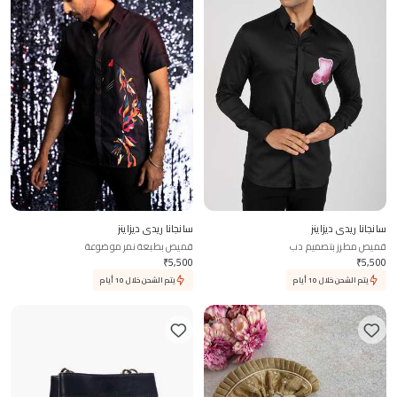
سانجانا ريدي ديزاينز
سانجانا ريدي ديزاينز
قميص مطرز بتصميم دب
قميص بطبعة نمر موضوعة
₹
5,500
₹
5,500
يتم الشحن خلال 10 أيام
يتم الشحن خلال 10 أيام