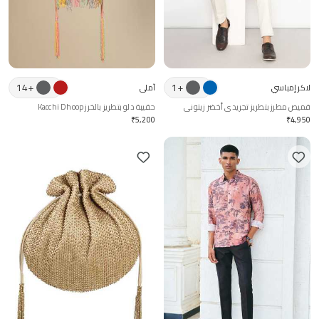
14
+
1
+
لاكر إمباسي
آملي
قميص مطرز بتطريز تجريدي أخضر زيتوني
حقيبة دلو بتطريز بالخرز Kacchi Dhoop
₹
5,200
₹
4,950