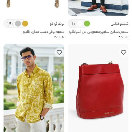
15
+
1
+
فـيـلـوكـالـي
لوف تو باغ
قميص قطني مطبوع مستوحى من الفولكلور
حقيبة بوتلي ذهبية مطرزة بالخرز
₹
7,900
₹
7,900