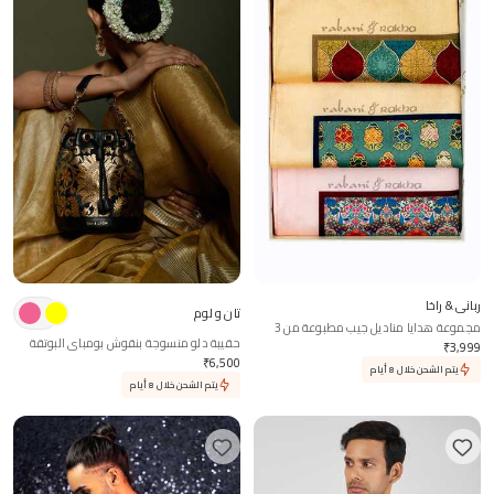
رباني & راخا
تان و لوم
مجموعة هدايا مناديل جيب مطبوعة من 3
حقيبة دلو منسوجة بنقوش بومباي البوتقة
قطع
₹
3,999
₹
6,500
يتم الشحن خلال 8 أيام
يتم الشحن خلال 8 أيام