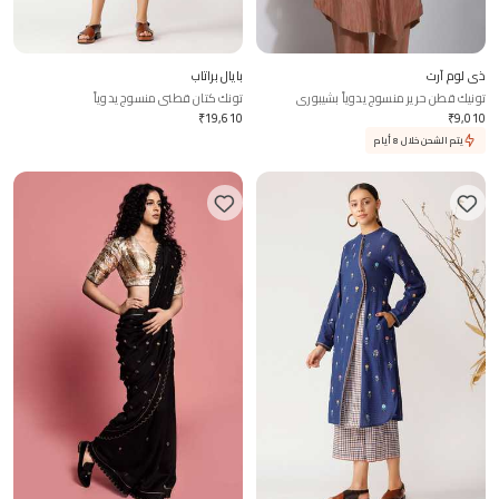
ذي لوم آرت
بايال براتاب
تونيك قطن حرير منسوج يدوياً بشيبوري
تونك كتان قطني منسوج يدوياً
₹
19,610
₹
9,010
يتم الشحن خلال 8 أيام