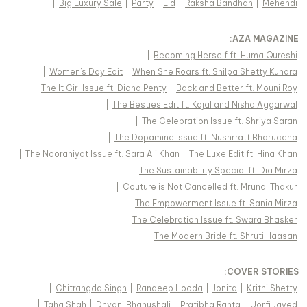
|
Big Luxury Sale
|
Party
|
Eid
|
Raksha Bandhan
|
Mehendi
:
AZA MAGAZINE
|
Becoming Herself ft. Huma Qureshi
|
Women's Day Edit
|
When She Roars ft. Shilpa Shetty Kundra
|
The It Girl Issue ft. Diana Penty
|
Back and Better ft. Mouni Roy
|
The Besties Edit ft. Kajal and Nisha Aggarwal
|
The Celebration Issue ft. Shriya Saran
|
The Dopamine Issue ft. Nushrratt Bharuccha
|
The Nooraniyat Issue ft. Sara Ali Khan
|
The Luxe Edit ft. Hina Khan
|
The Sustainability Special ft. Dia Mirza
|
Couture is Not Cancelled ft. Mrunal Thakur
|
The Empowerment Issue ft. Sania Mirza
|
The Celebration Issue ft. Swara Bhasker
|
The Modern Bride ft. Shruti Haasan
:
COVER STORIES
|
Chitrangda Singh
|
Randeep Hooda
|
Jonita
|
Krithi Shetty
|
Taha Shah
|
Dhvani Bhanushali
|
Pratibha Ranta
|
Uorfi Javed