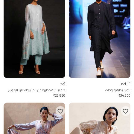
أنتر أغني
أوجا
كورتا بطية ولوحات
طقم كرتة مطرزة من الحرير والكتان اليدوي
₹
23,850
₹
34,600