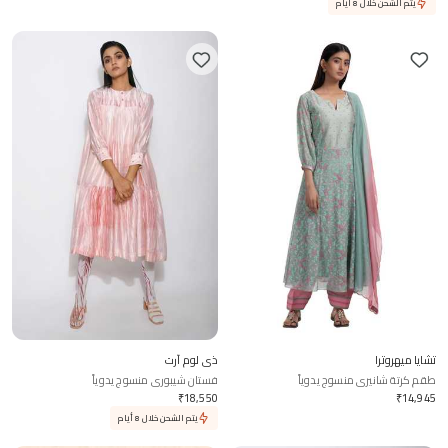
يتم الشحن خلال 8 أيام
تشايا ميهروترا
ذي لوم آرت
طقم كرتة شانيري منسوج يدوياً
فستان شيبوري منسوج يدوياً
₹
18,550
₹
14,945
يتم الشحن خلال 8 أيام