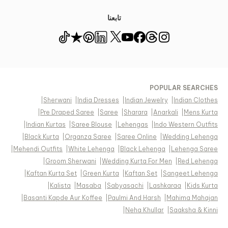
تابعنا
POPULAR SEARCHES
|
Sherwani
|
India Dresses
|
Indian Jewelry
|
Indian Clothes
|
Pre Draped Saree
|
Saree
|
Sharara
|
Anarkali
|
Mens Kurta
|
Indian Kurtas
|
Saree Blouse
|
Lehengas
|
Indo Western Outfits
|
Black Kurta
|
Organza Saree
|
Saree Online
|
Wedding Lehenga
|
Mehendi Outfits
|
White Lehenga
|
Black Lehenga
|
Lehenga Saree
|
Groom Sherwani
|
Wedding Kurta For Men
|
Red Lehenga
|
Kaftan Kurta Set
|
Green Kurta
|
Kaftan Set
|
Sangeet Lehenga
|
Kalista
|
Masaba
|
Sabyasachi
|
Lashkaraa
|
Kids Kurta
|
Basanti Kapde Aur Koffee
|
Paulmi And Harsh
|
Mahima Mahajan
|
Neha Khullar
|
Saaksha & Kinni