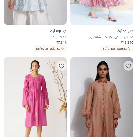
ذي لوم آرت
ذي لوم آرت
فستان شيبوري من حرير شانديري
بلوزة شيبوري
₹
7,314
₹
15,370
يتم الشحن خلال 8 أيام
يتم الشحن خلال 8 أيام