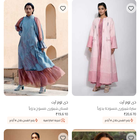
ذي لوم آرت
ذي لوم آرت
سترة شيبوري منسوجة يدوياً
فستان شيبوري منسوج يدوياً
₹
19,610
₹
20,670
يتم الشحن خلال 8 أيام
تجربة افتراضية
يتم الشحن خلال 8 أيام