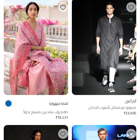
أنتر أغني
تشايا ميهروترا
كيمونو غير متماثل بأسلوب التداخل
طقم روب شانديري منسوج يدوياً
₹
23,000
₹
18,231