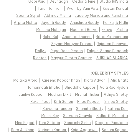
|
Gopi Vaid
|
Devnaagri
|
Cedar & Pine
|
Studio IRIS India
|
Tarun Tahiliani
|
Vvani by Vani Vats
|
Kasturi Kundal
|
Seema Gujral
|
Abhinav Mishra
|
Jade by Monica and Karishma
|
Arpita Mehta
|
Jayanti Reddy
|
Anushree Reddy
|
Pankaj & Nidhi
|
Mahima Mahajan
|
Nachiket Barve
|
Ekaya
|
Mishru
|
Rohit Bal
|
Anamika Khanna
|
Ritika Mirchandani
|
Shyam Narayan Prasad
|
Rajdeep Ranawat
|
Dolly J
|
Papa Don't Preach
|
Falguni Shane Peacock
|
Riantas
|
Mayyur Girotra Couture
|
SHIKHAR SHARMA
:
CELEBRITY STYLES
|
Malaika Arora
|
Kareena Kapoor Khan
|
Kiara Advani
|
Alia Bhatt
|
Tamannaah Bhatia
|
Shraddha Kapoor
|
Aditi Rao Hydari
|
Janhvi Kapoor
|
Madhuri Dixit
|
Mrunal Thakur
|
Athiya Shetty
|
Rakul Preet
|
Kriti Sanon
|
Rhea Kapoor
|
Shilpa Shetty
|
Raveena Tandon
|
Shamita Shetty
|
Katrina Kaif
|
Mouni Roy
|
Surveen Chawla
|
Sidharth Malhotra
|
Mira Rajput
|
Tara Sutaria
|
Sonakshi Sinha
|
Deepika Padukone
|
Sara Ali Khan
|
Karisma Kapoor
|
Kajal Aggarwal
|
Sonam Kapoor