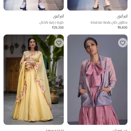
أنتر أغني
أنتر أغني
بنطلون كتان بقصة منخفضة
كورتا درابيه بالكتان
₹
29,300
₹
8,800
ذي لوم آرت
تشايا ميهروترا