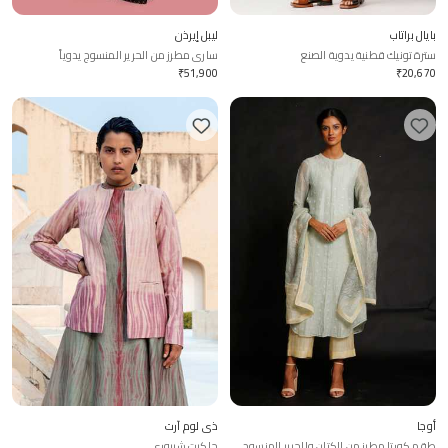
بايال براتاب
ليبل إيرذن
سترة تونيك قطنية يدوية الصنع
ساري مطرز من الحرير المنسوج يدوياً
₹
51,900
₹
20,670
أوجا
ذي لوم آرت
طقم كورتا مطرز من الكتان والحرير المنسوج
جاكيت شيبوري