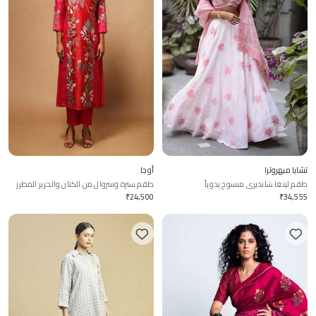
تشايا ميهروترا
أوجا
طقم لينغا شانديري منسوج يدوياً
طقم سترة وسروال من الكتان والحرير المطرز
يدوياً
₹
24,500
₹
34,555