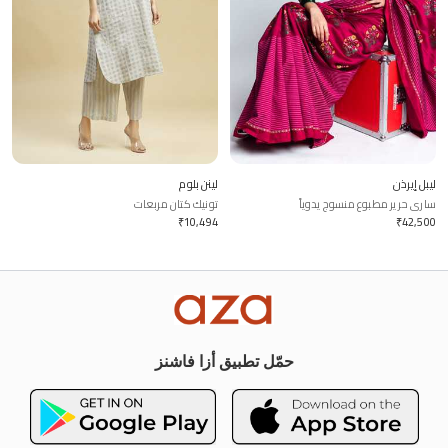
ليبل إيرذن
لينن بلوم
ساري حرير مطبوع منسوج يدوياً
تونيك كتان مربعات
₹
10,494
₹
42,500
حمّل تطبيق أزا فاشنز