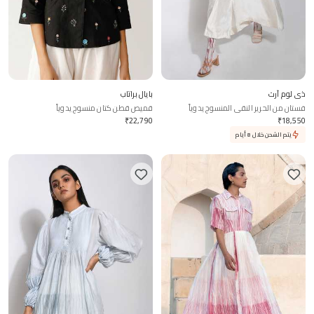
ذي لوم آرت
بايال براتاب
فستان من الحرير النقي المنسوج يدوياً
قميص قطن كتان منسوج يدوياً
₹
22,790
₹
18,550
يتم الشحن خلال 8 أيام