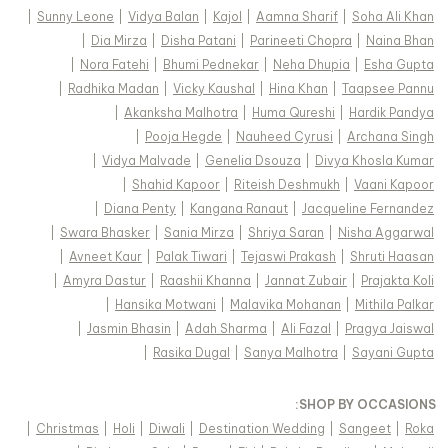
|
Sunny Leone
|
Vidya Balan
|
Kajol
|
Aamna Sharif
|
Soha Ali Khan
|
Dia Mirza
|
Disha Patani
|
Parineeti Chopra
|
Naina Bhan
|
Nora Fatehi
|
Bhumi Pednekar
|
Neha Dhupia
|
Esha Gupta
|
Radhika Madan
|
Vicky Kaushal
|
Hina Khan
|
Taapsee Pannu
|
Akanksha Malhotra
|
Huma Qureshi
|
Hardik Pandya
|
Pooja Hegde
|
Nauheed Cyrusi
|
Archana Singh
|
Vidya Malvade
|
Genelia Dsouza
|
Divya Khosla Kumar
|
Shahid Kapoor
|
Riteish Deshmukh
|
Vaani Kapoor
|
Diana Penty
|
Kangana Ranaut
|
Jacqueline Fernandez
|
Swara Bhasker
|
Sania Mirza
|
Shriya Saran
|
Nisha Aggarwal
|
Avneet Kaur
|
Palak Tiwari
|
Tejaswi Prakash
|
Shruti Haasan
|
Amyra Dastur
|
Raashii Khanna
|
Jannat Zubair
|
Prajakta Koli
|
Hansika Motwani
|
Malavika Mohanan
|
Mithila Palkar
|
Jasmin Bhasin
|
Adah Sharma
|
Ali Fazal
|
Pragya Jaiswal
|
Rasika Dugal
|
Sanya Malhotra
|
Sayani Gupta
:
SHOP BY OCCASIONS
|
Christmas
|
Holi
|
Diwali
|
Destination Wedding
|
Sangeet
|
Roka