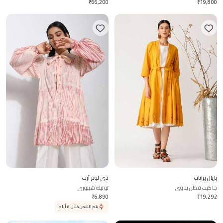
₹
66,200
₹
19,800
بايال براتاب
ذي لوم آرت
جاكيت قطن يدوي
تونيك شيبوري
₹
6,890
₹
19,292
يتم الشحن خلال 8 أيام