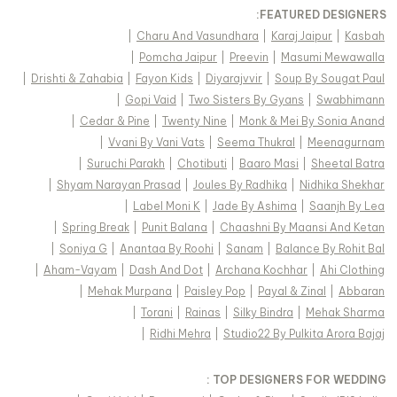
FEATURED DESIGNERS:
|
Charu And Vasundhara
|
Karaj Jaipur
|
Kasbah
|
Pomcha Jaipur
|
Preevin
|
Masumi Mewawalla
|
Drishti & Zahabia
|
Fayon Kids
|
Diyarajvvir
|
Soup By Sougat Paul
|
Gopi Vaid
|
Two Sisters By Gyans
|
Swabhimann
|
Cedar & Pine
|
Twenty Nine
|
Monk & Mei By Sonia Anand
|
Vvani By Vani Vats
|
Seema Thukral
|
Meenagurnam
|
Suruchi Parakh
|
Chotibuti
|
Baaro Masi
|
Sheetal Batra
|
Shyam Narayan Prasad
|
Joules By Radhika
|
Nidhika Shekhar
|
Label Moni K
|
Jade By Ashima
|
Saanjh By Lea
|
Spring Break
|
Punit Balana
|
Chaashni By Maansi And Ketan
|
Soniya G
|
Anantaa By Roohi
|
Sanam
|
Balance By Rohit Bal
|
Aham-Vayam
|
Dash And Dot
|
Archana Kochhar
|
Ahi Clothing
|
Mehak Murpana
|
Paisley Pop
|
Payal & Zinal
|
Abbaran
|
Torani
|
Rainas
|
Silky Bindra
|
Mehak Sharma
|
Ridhi Mehra
|
Studio22 By Pulkita Arora Bajaj
TOP DESIGNERS FOR WEDDING :