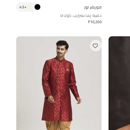
43
+
فوريفر نور
حقيبة زها بشراريب كوتدانا
₹
10,200