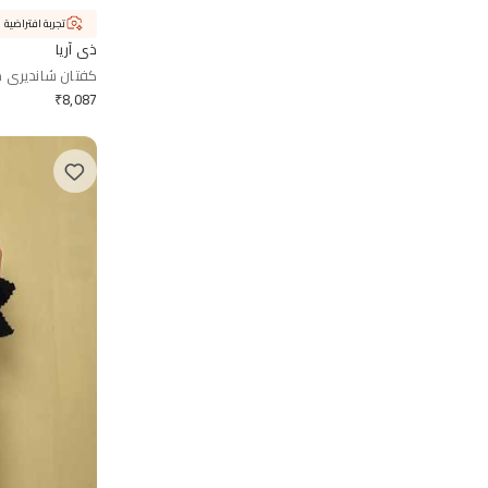
تجربة افتراضية
ذي آريا
كفتان شانديري مطر
₹
8,087