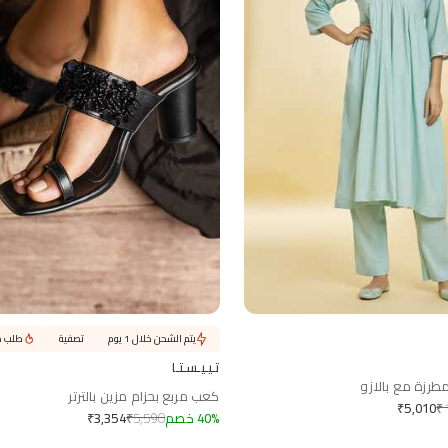
يتم الشحن خلال 1 يوم
تصفية
طلب م
تـيـيـسـتـا
مطرزة مع بالازو
كعب مربع بحزام مزين بالترتر
₹
₹
5,010
%
40
خصم
5,590
₹
₹
3,354