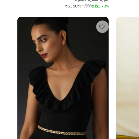
%
70
خصم
21,300
₹
₹
6,390