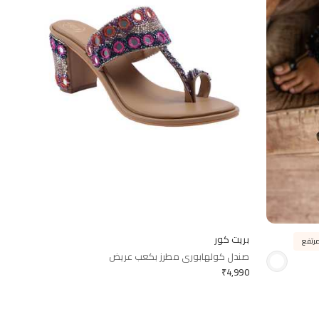
بريت كور
رتفع
صندل كولهابوري مطرز بكعب عريض
₹
4,990