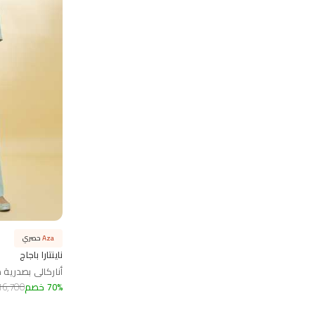
Aza
حصري
ناينتارا باجاج
أناركالي بصدرية 
%
70
خصم
16,700