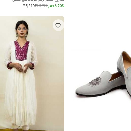
%
70
خصم
20,700
₹
₹
6,210