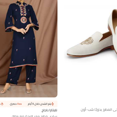
يتم الشحن خلال 9 أيام
Aza
حصري
ط
ي المطرز يدويًا سُب-أون
ناينتارا باجاج
ساري مطرز بزهر الزبدة مع بنطال