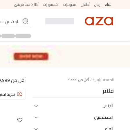
نساء
رجال
أطفال
مجوهرات
اكسسوارات
أظا X هما قريشي
أقل من 9,999
الصفحة الرئيسية
/
أقل من 9,999
فلاتر
تجربة افتر
الجنس
المصمّمون
الفئة