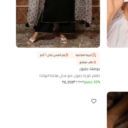
تجربة افتراضية
يتم الشحن خلال 7 أيام
طلب مرتفع
بومشا جايبور
طقم كورتا رايون مع شال بنقاط البولكا
%
20
خصم
7,949
₹
₹
6,359