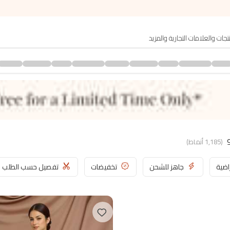
(
1,185
أنماط
)
اضية
جاهز للشحن
تخفيضات
تفصيل حسب الطلب