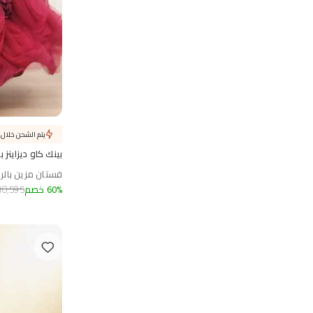
يتم الشحن خلال 1 يوم
بينك كاو ديزاينز
فستان مزين بالر
%
60
خصم
10,595