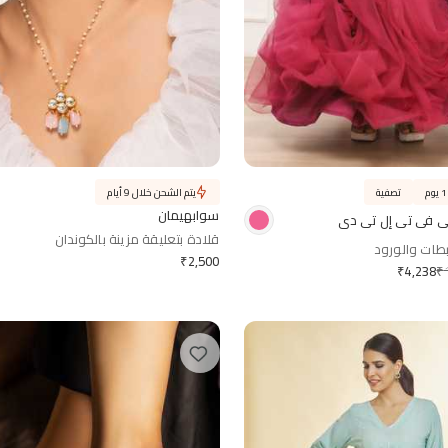
تصفية
يتم الشحن خلال 9 أيام
سوابهيمان
 بي في تي إل تي دي
قلادة بتعليقة مزينة بالكوندان
بطات والورود
₹
2,500
₹
₹
4,238