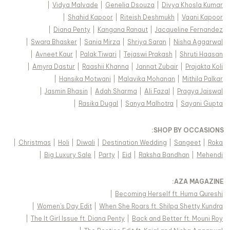
|
Vidya Malvade
|
Genelia Dsouza
|
Divya Khosla Kumar
|
Shahid Kapoor
|
Riteish Deshmukh
|
Vaani Kapoor
|
Diana Penty
|
Kangana Ranaut
|
Jacqueline Fernandez
|
Swara Bhasker
|
Sania Mirza
|
Shriya Saran
|
Nisha Aggarwal
|
Avneet Kaur
|
Palak Tiwari
|
Tejaswi Prakash
|
Shruti Haasan
|
Amyra Dastur
|
Raashii Khanna
|
Jannat Zubair
|
Prajakta Koli
|
Hansika Motwani
|
Malavika Mohanan
|
Mithila Palkar
|
Jasmin Bhasin
|
Adah Sharma
|
Ali Fazal
|
Pragya Jaiswal
|
Rasika Dugal
|
Sanya Malhotra
|
Sayani Gupta
:
SHOP BY OCCASIONS
|
Christmas
|
Holi
|
Diwali
|
Destination Wedding
|
Sangeet
|
Roka
|
Big Luxury Sale
|
Party
|
Eid
|
Raksha Bandhan
|
Mehendi
:
AZA MAGAZINE
|
Becoming Herself ft. Huma Qureshi
|
Women's Day Edit
|
When She Roars ft. Shilpa Shetty Kundra
|
The It Girl Issue ft. Diana Penty
|
Back and Better ft. Mouni Roy