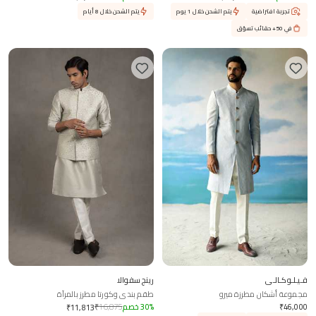
تجربة افتراضية
يتم الشحن خلال 1 يوم
يتم الشحن خلال 8 أيام
في 50+ حقائب تسوّق
فـيـلـوكـالـي
رينج سفوالا
مجموعة أشكان مطرزة ميرو
طقم بندي وكورتا مطرز بالمرآة
46,000
₹
%
30
خصم
16,875
₹
₹
11,813