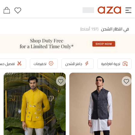
في انتظار الشحن
(
197
أنماط
)
تجربة افتراضية
جاهز للشحن
تخفيضات
تفصيل حسب