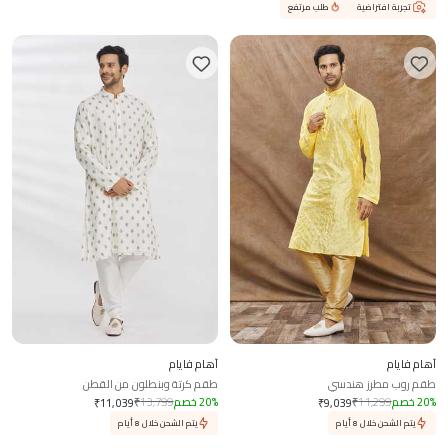
تجربة افتراضية
طلب مرتفع
آهام فايام
آهام فايام
طقم روب مطرز هندسي
طقم كرتة وبنطلون من القطن
%
20
خصم
11,299
₹
%
20
خصم
13,799
₹
₹
11,039
₹
9,039
يتم الشحن خلال 8 أيام
يتم الشحن خلال 8 أيام