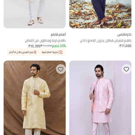
خاراكاباس
آهام فايام
طقم قميص قطني يدوي الصنع داكن
طقم كرتة وبنطلون من القطن
11,000
₹
%
20
خصم
12,999
₹
₹
10,399
تجربة افتراضية
يتم الشحن خلال 8 أيام