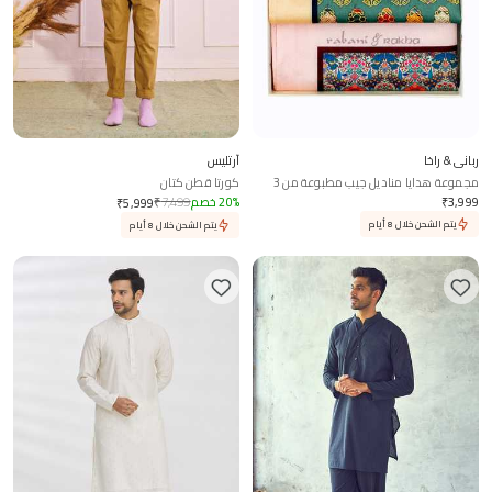
رباني & راخا
آرتليس
مجموعة هدايا مناديل جيب مطبوعة من 3
كورتا قطن كتان
قطع
3,999
₹
%
20
خصم
7,499
₹
₹
5,999
يتم الشحن خلال 8 أيام
يتم الشحن خلال 8 أيام