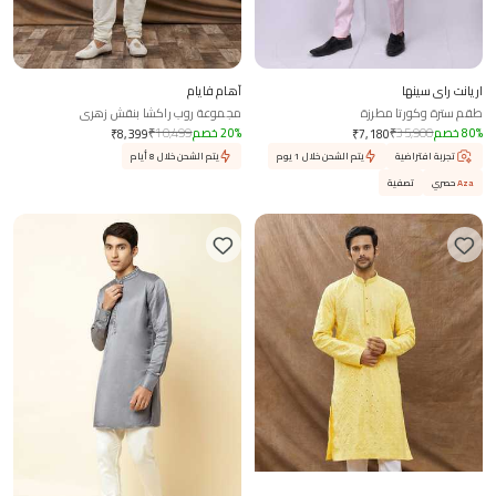
اريانت راي سينها
آهام فايام
طقم سترة وكورتا مطرزة
مجموعة روب راكشا بنقش زهري
%
80
خصم
35,900
₹
%
20
خصم
10,499
₹
₹
8,399
₹
7,180
تجربة افتراضية
يتم الشحن خلال 1 يوم
يتم الشحن خلال 8 أيام
Aza
حصري
تصفية