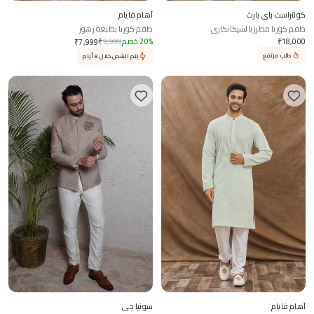
كونتراست باي بارث
آهام فايام
طقم كورتا مطرز بالشيكانكاري
طقم كورتا بطبعة زهور
18,000
₹
%
20
خصم
9,999
₹
₹
7,999
طلب مرتفع
يتم الشحن خلال 8 أيام
آهام فايام
سونيا جي