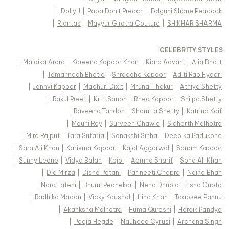
|
Dolly J
|
Papa Don't Preach
|
Falguni Shane Peacock
|
Riantas
|
Mayyur Girotra Couture
|
SHIKHAR SHARMA
:
CELEBRITY STYLES
|
Malaika Arora
|
Kareena Kapoor Khan
|
Kiara Advani
|
Alia Bhatt
|
Tamannaah Bhatia
|
Shraddha Kapoor
|
Aditi Rao Hydari
|
Janhvi Kapoor
|
Madhuri Dixit
|
Mrunal Thakur
|
Athiya Shetty
|
Rakul Preet
|
Kriti Sanon
|
Rhea Kapoor
|
Shilpa Shetty
|
Raveena Tandon
|
Shamita Shetty
|
Katrina Kaif
|
Mouni Roy
|
Surveen Chawla
|
Sidharth Malhotra
|
Mira Rajput
|
Tara Sutaria
|
Sonakshi Sinha
|
Deepika Padukone
|
Sara Ali Khan
|
Karisma Kapoor
|
Kajal Aggarwal
|
Sonam Kapoor
|
Sunny Leone
|
Vidya Balan
|
Kajol
|
Aamna Sharif
|
Soha Ali Khan
|
Dia Mirza
|
Disha Patani
|
Parineeti Chopra
|
Naina Bhan
|
Nora Fatehi
|
Bhumi Pednekar
|
Neha Dhupia
|
Esha Gupta
|
Radhika Madan
|
Vicky Kaushal
|
Hina Khan
|
Taapsee Pannu
|
Akanksha Malhotra
|
Huma Qureshi
|
Hardik Pandya
|
Pooja Hegde
|
Nauheed Cyrusi
|
Archana Singh