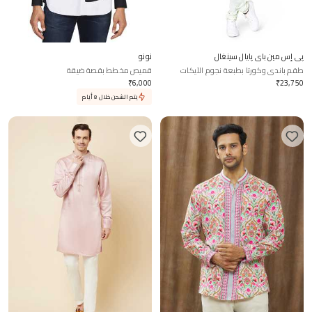
پي إس مين باي پايال سينغال
نونو
طقم باندي وكورتا بطبعة نجوم الآيكات
قميص مخطط بقصة ضيقة
₹
6,000
₹
23,750
يتم الشحن خلال 8 أيام