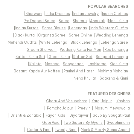
POPULAR SEARCHES
|
Sherwani
|
India Dresses
|
Indian Jewelry
|
Indian Clothes
|
Pre Draped Saree
|
Saree
|
Sharara
|
Anarkali
|
Mens Kurta
|
Indian Kurtas
|
Saree Blouse
|
Lehengas
|
Indo Western Outfits
|
Black Kurta
|
Organza Saree
|
Saree Online
|
Wedding Lehenga
|
Mehendi Outfits
|
White Lehenga
|
Black Lehenga
|
Lehenga Saree
|
Groom Sherwani
|
Wedding Kurta For Men
|
Red Lehenga
|
Kaftan Kurta Set
|
Green Kurta
|
Kaftan Set
|
Sangeet Lehenga
|
Kalista
|
Masaba
|
Sabyasachi
|
Lashkaraa
|
Kids Kurta
|
Basanti Kapde Aur Koffee
|
Paulmi And Harsh
|
Mahima Mahajan
|
Neha Khullar
|
Saaksha & Kinni
FEATURED DESIGNERS:
|
Charu And Vasundhara
|
Karaj Jaipur
|
Kasbah
|
Pomcha Jaipur
|
Preevin
|
Masumi Mewawalla
|
Drishti & Zahabia
|
Fayon Kids
|
Diyarajvvir
|
Soup By Sougat Paul
|
Gopi Vaid
|
Two Sisters By Gyans
|
Swabhimann
|
Cedar & Pine
|
Twenty Nine
|
Monk & Mei By Sonia Anand