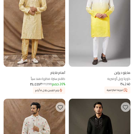
هايلو ديزاين
آهام فايام
كورتا ويل أومبريه
طقم سترة مطرزة هندسياً
4,240
₹
%
20
خصم
11,299
₹
₹
9,039
تجربة افتراضية
يتم الشحن خلال 8 أيام