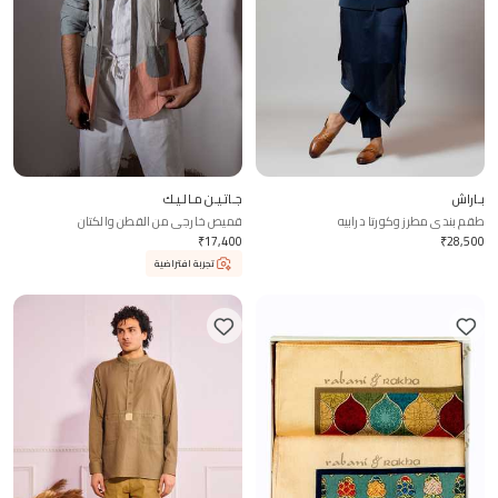
بـاراش
جـاتـيـن مـالـيـك
طقم بندي مطرز وكورتا درابيه
قميص خارجي من القطن والكتان
₹
17,400
₹
28,500
تجربة افتراضية