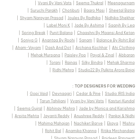
|
Vvani By Vani Vats
|
Seema Thukral
|
Meenagurnam
|
Suruchi Parakh
|
Chotibuti
|
Baaro Masi
|
Sheetal Batra
|
Shyam Narayan Prasad
|
Joules By Radhika
|
Nidhika Shekhar
|
Label Moni K
|
Jade By Ashima
|
Saanjh By Lea
|
Spring Break
|
Punit Balana
|
Chaashni By Maansi And Ketan
|
Soniya G
|
Anantaa By Roohi
|
Sanam
|
Balance By Rohit Bal
|
Aham-Vayam
|
Dash And Dot
|
Archana Kochhar
|
Ahi Clothing
|
Mehak Murpana
|
Paisley Pop
|
Payal & Zinal
|
Abbaran
|
Torani
|
Rainas
|
Silky Bindra
|
Mehak Sharma
|
Ridhi Mehra
|
Studio22 By Pulkita Arora Bajaj
TOP DESIGNERS FOR WEDDING :
|
Gopi Vaid
|
Devnaagri
|
Cedar & Pine
|
Studio IRIS India
|
Tarun Tahiliani
|
Vvani by Vani Vats
|
Kasturi Kundal
|
Seema Gujral
|
Abhinav Mishra
|
Jade by Monica and Karishma
|
Arpita Mehta
|
Jayanti Reddy
|
Anushree Reddy
|
Pankaj & Nidhi
|
Mahima Mahajan
|
Nachiket Barve
|
Ekaya
|
Mishru
|
Rohit Bal
|
Anamika Khanna
|
Ritika Mirchandani
|
Shyam Narayan Prasad
|
Rajdeep Ranawat