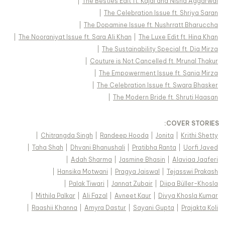
|
The Besties Edit ft. Kajal and Nisha Aggarwal
|
The Celebration Issue ft. Shriya Saran
|
The Dopamine Issue ft. Nushrratt Bharuccha
|
The Nooraniyat Issue ft. Sara Ali Khan
|
The Luxe Edit ft. Hina Khan
|
The Sustainability Special ft. Dia Mirza
|
Couture is Not Cancelled ft. Mrunal Thakur
|
The Empowerment Issue ft. Sania Mirza
|
The Celebration Issue ft. Swara Bhasker
|
The Modern Bride ft. Shruti Haasan
:
COVER STORIES
|
Chitrangda Singh
|
Randeep Hooda
|
Jonita
|
Krithi Shetty
|
Taha Shah
|
Dhvani Bhanushali
|
Pratibha Ranta
|
Uorfi Javed
|
Adah Sharma
|
Jasmine Bhasin
|
Alaviaa Jaaferi
|
Hansika Motwani
|
Pragya Jaiswal
|
Tejasswi Prakash
|
Palak Tiwari
|
Jannat Zubair
|
Diipa Büller-Khosla
|
Mithila Palkar
|
Ali Fazal
|
Avneet Kaur
|
Divya Khosla Kumar
|
Raashii Khanna
|
Amyra Dastur
|
Sayani Gupta
|
Prajakta Koli