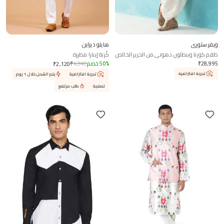
ويفر ستوري
هايلو ديزاين
طقم كورتا وبنطلون دهوتي من الحرير الخالص
كُرتة إينارا مطرزة
28,995
₹
%
50
خصم
4,240
₹
₹
2,120
تجربة افتراضية
تجربة افتراضية
يتم الشحن خلال 1 يوم
تصفية
طلب مرتفع