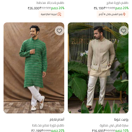
طقم كورتا مطرز
طقم باندجالا مخطط
%
20
خصم
11,499
₹
%
20
خصم
32,500
₹
₹
26,000
₹
9,199
يتم الشحن خلال 8 أيام
تجربة افتراضية
رونيت غوبتا
آهام فايام
سترة قطن لينن مطرزة
طقم كورتا مطرز مخطط
%
10
خصم
18,550
₹
%
20
خصم
8,999
₹
₹
7,199
₹
16,695