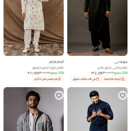
سونيا جي
آهام فايام
طقم باثاني مطرز بالخرز
طقم كورتا مطرز بالزهور
%
20
خصم
15,370
₹
%
20
خصم
14,999
₹
₹
11,999
₹
12,296
تجربة افتراضية
في 50+ حقائب تسوّق
يتم الشحن خلال 8 أيام