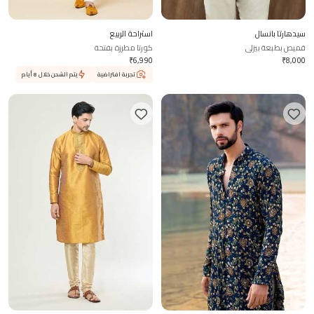
سيدهارتا بانسال
استراحة الربيع
قميص بطبعة بيزلي
كورتا مطرزة بفتحة
₹
6,990
₹
8,000
تجربة افتراضية
يتم الشحن خلال 8 أيام