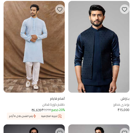
بـاراش
آهام فايام
بوندى مطرز
طقم كورتا قطن
15,000
₹
%
20
خصم
8,299
₹
₹
6,639
تجربة افتراضية
يتم الشحن خلال 8 أيام