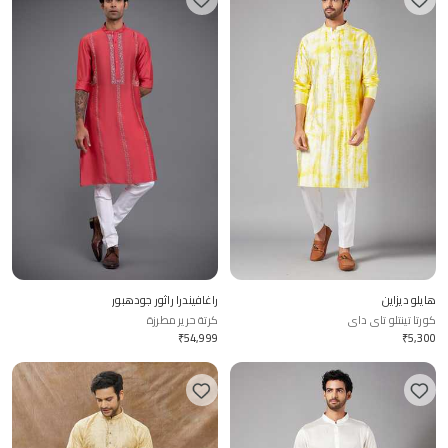
هايلو ديزاين
راغافيندرا راثور جودهبور
كورتا تينتلو تاي داي
كرتة حرير مطرزة
₹
54,999
₹
5,300