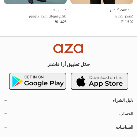
سيدهانت أغروال
فـانـشـيـك
قميص بتطريز
طقم شيرواني مطرز بالزهور
₹
61,425
₹
11,500
حمّل تطبيق أزا فاشنز
دليل الشراء
الحساب
السياسات