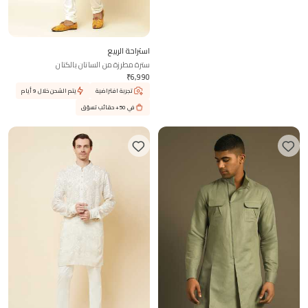
آهام فايام
استراحة الربيع
طقم كورتا مطرز بالمرايا
سترة مطرزة من الساتان بالكتان
%
20
خصم
18,999
₹
6,990
₹
₹
15,199
تجربة افتراضية
يتم الشحن خلال 9 أيام
يتم الشحن خلال 8 أيام
في 50+ حقائب تسوّق