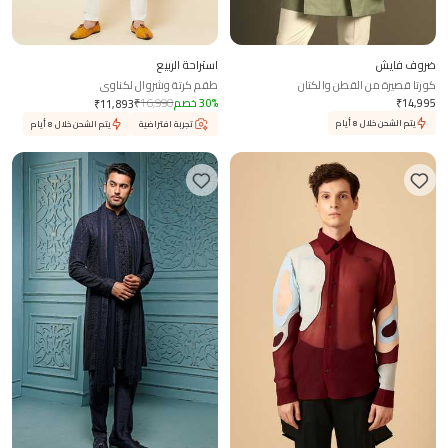
ضروف فايش
استراحة الربيع
كورتا قصيرة من القطن والكتان
طقم كرتة وشروال لكناوي
14,995
₹
%
30
خصم
16,990
₹
₹
11,893
يتم الشحن خلال 8 أيام
تجربة افتراضية
يتم الشحن خلال 8 أيام