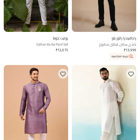
راجافيندرا راثور بلو
رونيت غوبتا
باندي ساتان قطني مطبوع
Cotton Kurta Pant Set
₹
12,075
₹
13,999
تجربة افتراضية