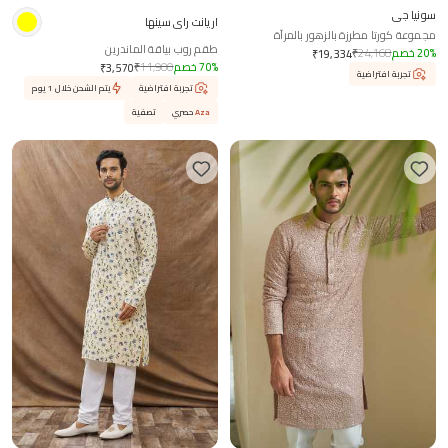
سونيا جي
اريانت راي سينها
مجموعة كورتا مطرزة بالزهور بالمرآة
طقم روب بياقة الماندرين
%
20
خصم
24,168
₹
₹
19,334
%
70
خصم
11,900
₹
₹
3,570
تجربة افتراضية
تجربة افتراضية
يتم الشحن خلال 1 يوم
Aza
حصري
تصفية