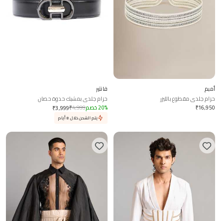
أمبم
فانتير
حزام جلدي مقطوع بالليزر
حزام جلدي بمشبك حدوة حصان
16,950
₹
%
20
خصم
4,999
₹
₹
3,999
يتم الشحن خلال 8 أيام