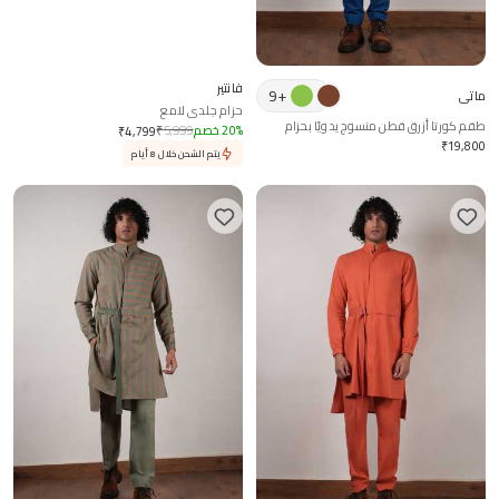
فانتير
9
+
ماتي
حزام جلدي لامع
طقم كورتا أزرق قطن منسوج يدويًا بحزام
%
20
خصم
5,999
₹
₹
4,799
₹
19,800
يتم الشحن خلال 8 أيام