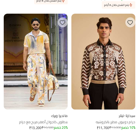
يتم الشحن خلال 8 أيام
يتم الشحن خلال 8 أيام
سيدارتا-تيتلر
مانديرا ويرك
حزام دوبيون مطرز بالكروشيه
بنطلون كاجوال أصفر مريح مع حزام
%
10
خصم
13,000
₹
%
20
خصم
16,500
₹
₹
13,200
₹
11,700