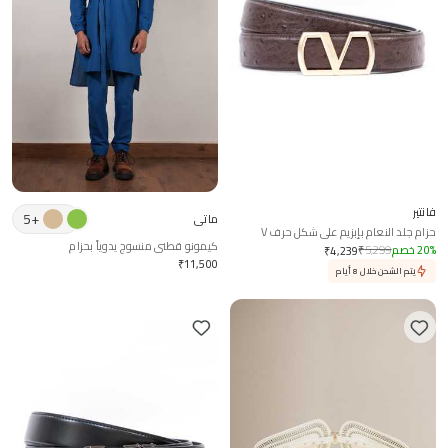
فانتير
5
+
ماتي
حزام جلد النعام بإبزيم على شكل حرف V
كيمونو قطني منسوج يدوياً بحزام
%
20
خصم
5,299
₹
₹
4,239
₹
11,500
يتم الشحن خلال 8 أيام