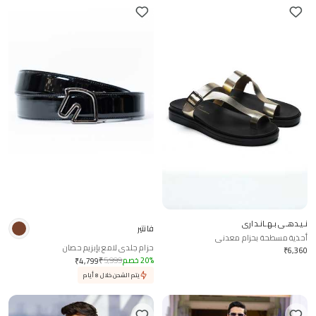
نـيـدهـي بـهـانـداري
فانتير
أحذية مسطحة بحزام معدني
حزام جلدي لامع بإبزيم حصان
₹
6,360
%
20
خصم
5,999
₹
₹
4,799
يتم الشحن خلال 8 أيام