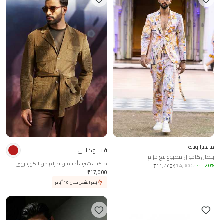
مانديرا ويرك
فـيـلـوكـالـي
بنطال كاجوال مطبوع مع حزام
جاكيت شيرت أديلمان بحزام من الكوردروي
%
20
خصم
14,300
₹
₹
11,440
₹
17,000
يتم الشحن خلال 10 أيام