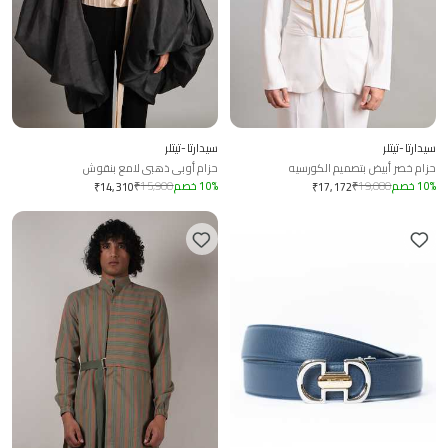
سيدارتا-تيتلر
سيدارتا-تيتلر
حزام خصر أبيض بتصميم الكورسيه
حزام أوبي ذهبي لامع بنقوش
%
10
خصم
19,080
₹
%
10
خصم
15,900
₹
₹
14,310
₹
17,172