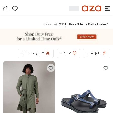
/price/men's Belts Under د.إ931
(
64
أنماط
)
جاهز للشحن
تخفيضات
تفصيل حسب الطلب