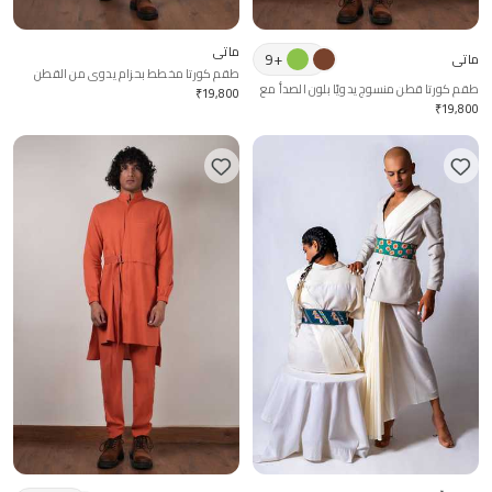
ماتي
9
+
ماتي
طقم كورتا مخطط بحزام يدوي من القطن
طقم كورتا قطن منسوج يدويًا بلون الصدأ مع
₹
19,800
حزام
₹
19,800