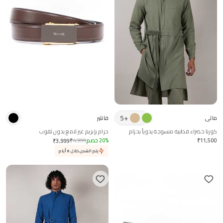
5
+
ماتي
فانتير
كورتا خضراء قطنية منسوجة يدوياً بحزام
حزام بإبزيم غير لامع بدون ثقوب
11,500
₹
%
20
خصم
4,999
₹
₹
3,999
يتم الشحن خلال 8 أيام