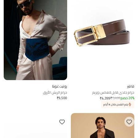
فانتير
رونيت غوبتا
حزام جلدي قابل للعكس بإبزيم
حزام الريش الأزرق
%
20
خصم
5,499
₹
9,500
₹
₹
4,399
يتم الشحن خلال 8 أيام