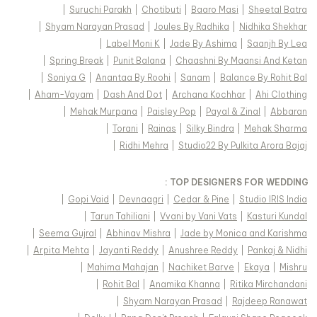
|
Suruchi Parakh
|
Chotibuti
|
Baaro Masi
|
Sheetal Batra
|
Shyam Narayan Prasad
|
Joules By Radhika
|
Nidhika Shekhar
|
Label Moni K
|
Jade By Ashima
|
Saanjh By Lea
|
Spring Break
|
Punit Balana
|
Chaashni By Maansi And Ketan
|
Soniya G
|
Anantaa By Roohi
|
Sanam
|
Balance By Rohit Bal
|
Aham-Vayam
|
Dash And Dot
|
Archana Kochhar
|
Ahi Clothing
|
Mehak Murpana
|
Paisley Pop
|
Payal & Zinal
|
Abbaran
|
Torani
|
Rainas
|
Silky Bindra
|
Mehak Sharma
|
Ridhi Mehra
|
Studio22 By Pulkita Arora Bajaj
TOP DESIGNERS FOR WEDDING :
|
Gopi Vaid
|
Devnaagri
|
Cedar & Pine
|
Studio IRIS India
|
Tarun Tahiliani
|
Vvani by Vani Vats
|
Kasturi Kundal
|
Seema Gujral
|
Abhinav Mishra
|
Jade by Monica and Karishma
|
Arpita Mehta
|
Jayanti Reddy
|
Anushree Reddy
|
Pankaj & Nidhi
|
Mahima Mahajan
|
Nachiket Barve
|
Ekaya
|
Mishru
|
Rohit Bal
|
Anamika Khanna
|
Ritika Mirchandani
|
Shyam Narayan Prasad
|
Rajdeep Ranawat