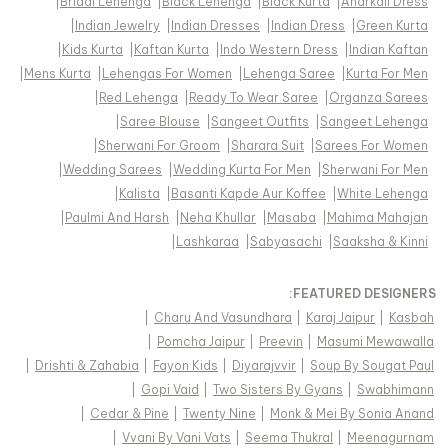
|
Bridal Lehenga
|
Black Lehenga
|
Black Kurta
|
Anarkali Dress
|
Indian Jewelry
|
Indian Dresses
|
Indian Dress
|
Green Kurta
|
Kids Kurta
|
Kaftan Kurta
|
Indo Western Dress
|
Indian Kaftan
|
Mens Kurta
|
Lehengas For Women
|
Lehenga Saree
|
Kurta For Men
|
Red Lehenga
|
Ready To Wear Saree
|
Organza Sarees
|
Saree Blouse
|
Sangeet Outfits
|
Sangeet Lehenga
|
Sherwani For Groom
|
Sharara Suit
|
Sarees For Women
|
Wedding Sarees
|
Wedding Kurta For Men
|
Sherwani For Men
|
Kalista
|
Basanti Kapde Aur Koffee
|
White Lehenga
|
Paulmi And Harsh
|
Neha Khullar
|
Masaba
|
Mahima Mahajan
|
Lashkaraa
|
Sabyasachi
|
Saaksha & Kinni
FEATURED DESIGNERS:
|
Charu And Vasundhara
|
Karaj Jaipur
|
Kasbah
|
Pomcha Jaipur
|
Preevin
|
Masumi Mewawalla
|
Drishti & Zahabia
|
Fayon Kids
|
Diyarajvvir
|
Soup By Sougat Paul
|
Gopi Vaid
|
Two Sisters By Gyans
|
Swabhimann
|
Cedar & Pine
|
Twenty Nine
|
Monk & Mei By Sonia Anand
|
Vvani By Vani Vats
|
Seema Thukral
|
Meenagurnam