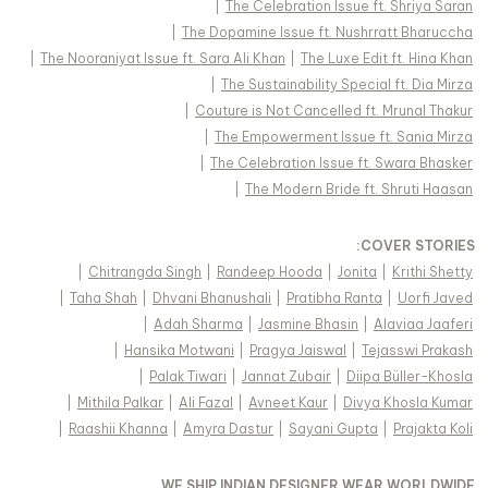
|
The Celebration Issue ft. Shriya Saran
|
The Dopamine Issue ft. Nushrratt Bharuccha
|
The Nooraniyat Issue ft. Sara Ali Khan
|
The Luxe Edit ft. Hina Khan
|
The Sustainability Special ft. Dia Mirza
|
Couture is Not Cancelled ft. Mrunal Thakur
|
The Empowerment Issue ft. Sania Mirza
|
The Celebration Issue ft. Swara Bhasker
|
The Modern Bride ft. Shruti Haasan
:
COVER STORIES
|
Chitrangda Singh
|
Randeep Hooda
|
Jonita
|
Krithi Shetty
|
Taha Shah
|
Dhvani Bhanushali
|
Pratibha Ranta
|
Uorfi Javed
|
Adah Sharma
|
Jasmine Bhasin
|
Alaviaa Jaaferi
|
Hansika Motwani
|
Pragya Jaiswal
|
Tejasswi Prakash
|
Palak Tiwari
|
Jannat Zubair
|
Diipa Büller-Khosla
|
Mithila Palkar
|
Ali Fazal
|
Avneet Kaur
|
Divya Khosla Kumar
|
Raashii Khanna
|
Amyra Dastur
|
Sayani Gupta
|
Prajakta Koli
WE SHIP INDIAN DESIGNER WEAR WORLDWIDE