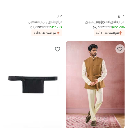
فانتير
فانتير
حزام جلدي لامع بإبزيم إنفينيتي
حزام جلدي بإبزيم مستطيل
%
20
خصم
5,999
₹
%
20
خصم
4,999
₹
₹
3,999
₹
4,799
يتم الشحن خلال 8 أيام
يتم الشحن خلال 8 أيام