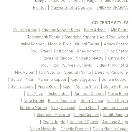
|
Dolly J
|
Papa Don't Preach
|
Falguni Shane Peacock
|
Riantas
|
Mayyur Girotra Couture
|
SHIKHAR SHARMA
:
CELEBRITY STYLES
|
Malaika Arora
|
Kareena Kapoor Khan
|
Kiara Advani
|
Alia Bhatt
|
Tamannaah Bhatia
|
Shraddha Kapoor
|
Aditi Rao Hydari
|
Janhvi Kapoor
|
Madhuri Dixit
|
Mrunal Thakur
|
Athiya Shetty
|
Rakul Preet
|
Kriti Sanon
|
Rhea Kapoor
|
Shilpa Shetty
|
Raveena Tandon
|
Shamita Shetty
|
Katrina Kaif
|
Mouni Roy
|
Surveen Chawla
|
Sidharth Malhotra
|
Mira Rajput
|
Tara Sutaria
|
Sonakshi Sinha
|
Deepika Padukone
|
Sara Ali Khan
|
Karisma Kapoor
|
Kajal Aggarwal
|
Sonam Kapoor
|
Sunny Leone
|
Vidya Balan
|
Kajol
|
Aamna Sharif
|
Soha Ali Khan
|
Dia Mirza
|
Disha Patani
|
Parineeti Chopra
|
Naina Bhan
|
Nora Fatehi
|
Bhumi Pednekar
|
Neha Dhupia
|
Esha Gupta
|
Radhika Madan
|
Vicky Kaushal
|
Hina Khan
|
Taapsee Pannu
|
Akanksha Malhotra
|
Huma Qureshi
|
Hardik Pandya
|
Pooja Hegde
|
Nauheed Cyrusi
|
Archana Singh
|
Vidya Malvade
|
Genelia Dsouza
|
Divya Khosla Kumar