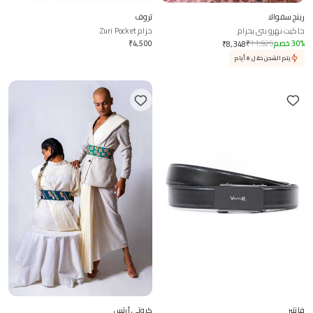
رينج سفوالا
تروف
جاكيت نهرو بني بحزام
حزام Zuri Pocket
%
30
خصم
11,925
₹
4,500
₹
₹
8,348
يتم الشحن خلال 8 أيام
فانتير
كروتي آرتس