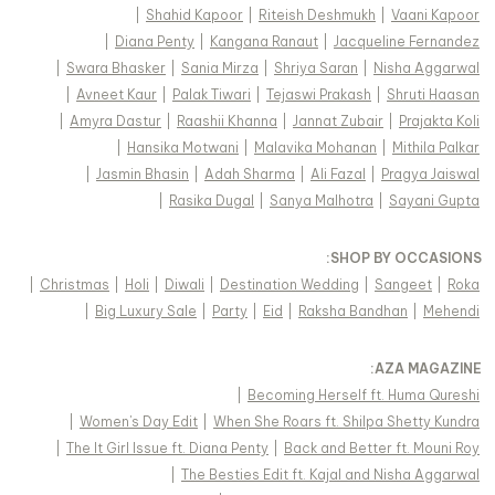
|
Shahid Kapoor
|
Riteish Deshmukh
|
Vaani Kapoor
|
Diana Penty
|
Kangana Ranaut
|
Jacqueline Fernandez
|
Swara Bhasker
|
Sania Mirza
|
Shriya Saran
|
Nisha Aggarwal
|
Avneet Kaur
|
Palak Tiwari
|
Tejaswi Prakash
|
Shruti Haasan
|
Amyra Dastur
|
Raashii Khanna
|
Jannat Zubair
|
Prajakta Koli
|
Hansika Motwani
|
Malavika Mohanan
|
Mithila Palkar
|
Jasmin Bhasin
|
Adah Sharma
|
Ali Fazal
|
Pragya Jaiswal
|
Rasika Dugal
|
Sanya Malhotra
|
Sayani Gupta
:
SHOP BY OCCASIONS
|
Christmas
|
Holi
|
Diwali
|
Destination Wedding
|
Sangeet
|
Roka
|
Big Luxury Sale
|
Party
|
Eid
|
Raksha Bandhan
|
Mehendi
:
AZA MAGAZINE
|
Becoming Herself ft. Huma Qureshi
|
Women's Day Edit
|
When She Roars ft. Shilpa Shetty Kundra
|
The It Girl Issue ft. Diana Penty
|
Back and Better ft. Mouni Roy
|
The Besties Edit ft. Kajal and Nisha Aggarwal