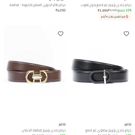
حزام جلدي بإبزيم غير لامع بدون ثقوب
حزام طائر الدوري المطرز بالخيوط - قطعة
واحدة
%
20
خصم
4,999
₹
4,000
₹
₹
3,999
يتم الشحن خلال 8 أيام
فانتير
فانتير
حزام جلدي بإبزيم بيضاوي غير لامع
حزام جلدي بإبزيم قطعة الحصان