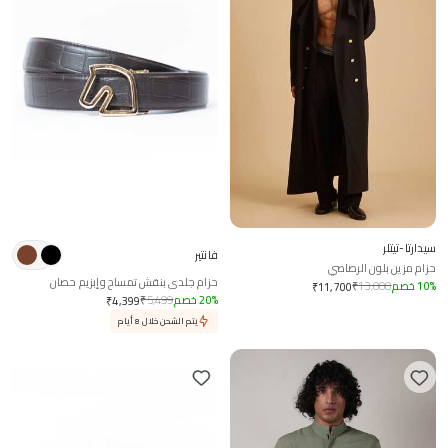
سيدارتا-تيتلر
فانتير
حزام مزين بلون الرصاصي
حزام جلدي بنقش تمساح وإبزيم حصان
%
10
خصم
13,000
₹
₹
11,700
%
20
خصم
5,499
₹
₹
4,399
يتم الشحن خلال 8 أيام