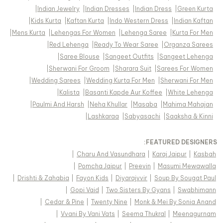
|
Indian Jewelry
|
Indian Dresses
|
Indian Dress
|
Green Kurta
|
Kids Kurta
|
Kaftan Kurta
|
Indo Western Dress
|
Indian Kaftan
|
Mens Kurta
|
Lehengas For Women
|
Lehenga Saree
|
Kurta For Men
|
Red Lehenga
|
Ready To Wear Saree
|
Organza Sarees
|
Saree Blouse
|
Sangeet Outfits
|
Sangeet Lehenga
|
Sherwani For Groom
|
Sharara Suit
|
Sarees For Women
|
Wedding Sarees
|
Wedding Kurta For Men
|
Sherwani For Men
|
Kalista
|
Basanti Kapde Aur Koffee
|
White Lehenga
|
Paulmi And Harsh
|
Neha Khullar
|
Masaba
|
Mahima Mahajan
|
Lashkaraa
|
Sabyasachi
|
Saaksha & Kinni
FEATURED DESIGNERS:
|
Charu And Vasundhara
|
Karaj Jaipur
|
Kasbah
|
Pomcha Jaipur
|
Preevin
|
Masumi Mewawalla
|
Drishti & Zahabia
|
Fayon Kids
|
Diyarajvvir
|
Soup By Sougat Paul
|
Gopi Vaid
|
Two Sisters By Gyans
|
Swabhimann
|
Cedar & Pine
|
Twenty Nine
|
Monk & Mei By Sonia Anand
|
Vvani By Vani Vats
|
Seema Thukral
|
Meenagurnam