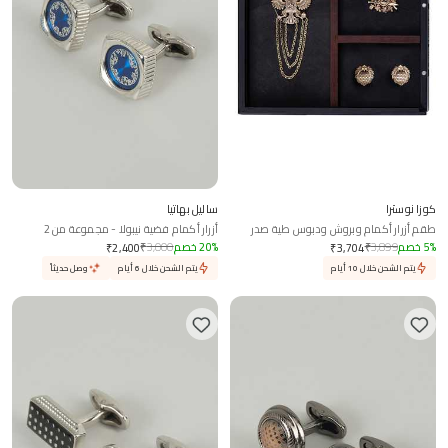
كوزا نوسترا
ساليل بهاتيا
طقم أزرار أكمام وبروش ودبوس طية صدر
أزرار أكمام فضية نيبولا - مجموعة من 2
بتصميم طائر الفينيق المزدوج
%
5
خصم
3,899
₹
%
20
خصم
3,000
₹
₹
2,400
₹
3,704
يتم الشحن خلال 10 أيام
يتم الشحن خلال 6 أيام
وصل حديثاً