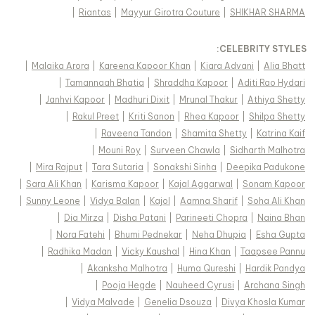
|
Riantas
|
Mayyur Girotra Couture
|
SHIKHAR SHARMA
:
CELEBRITY STYLES
|
Malaika Arora
|
Kareena Kapoor Khan
|
Kiara Advani
|
Alia Bhatt
|
Tamannaah Bhatia
|
Shraddha Kapoor
|
Aditi Rao Hydari
|
Janhvi Kapoor
|
Madhuri Dixit
|
Mrunal Thakur
|
Athiya Shetty
|
Rakul Preet
|
Kriti Sanon
|
Rhea Kapoor
|
Shilpa Shetty
|
Raveena Tandon
|
Shamita Shetty
|
Katrina Kaif
|
Mouni Roy
|
Surveen Chawla
|
Sidharth Malhotra
|
Mira Rajput
|
Tara Sutaria
|
Sonakshi Sinha
|
Deepika Padukone
|
Sara Ali Khan
|
Karisma Kapoor
|
Kajal Aggarwal
|
Sonam Kapoor
|
Sunny Leone
|
Vidya Balan
|
Kajol
|
Aamna Sharif
|
Soha Ali Khan
|
Dia Mirza
|
Disha Patani
|
Parineeti Chopra
|
Naina Bhan
|
Nora Fatehi
|
Bhumi Pednekar
|
Neha Dhupia
|
Esha Gupta
|
Radhika Madan
|
Vicky Kaushal
|
Hina Khan
|
Taapsee Pannu
|
Akanksha Malhotra
|
Huma Qureshi
|
Hardik Pandya
|
Pooja Hegde
|
Nauheed Cyrusi
|
Archana Singh
|
Vidya Malvade
|
Genelia Dsouza
|
Divya Khosla Kumar