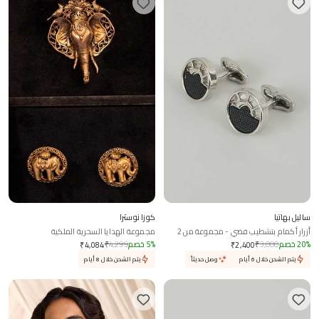
ساليل بهاتيا
كوزا نوسترا
أزرار أكمام بتشطيب فضي - مجموعة من 2
مجموعة الهدايا السحرية الملكية
%
20
خصم
3,000
₹
%
5
خصم
4,299
₹
₹
4,084
₹
2,400
يتم الشحن خلال 6 أيام
وصل حديثاً
يتم الشحن خلال 8 أيام