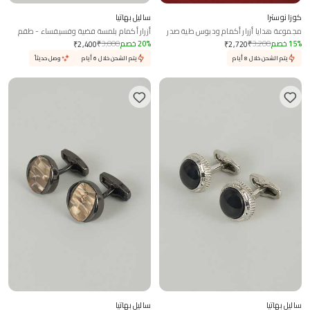
كوزا نوسترا
ساليل بهاتيا
مجموعة هدايا أزرار أكمام ودبوس طية صدر
أزرار أكمام بلمسة فضية وفسيفساء - طقم
السترة بتصميم ورقة القيقب المنحوتة
من 2
%
15
خصم
3,200
₹
%
20
خصم
3,000
₹
₹
2,400
₹
2,720
يتم الشحن خلال 8 أيام
يتم الشحن خلال 6 أيام
وصل حديثاً
ساليل بهاتيا
ساليل بهاتيا