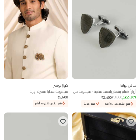
ساليل بهاتيا
كوزا نوسترا
أزرار أكمام بشعار بلمسة فضية - مجموعة من
مجموعة هدايا مسيرة الإرث
2
%
20
خصم
3,000
₹
5,600
₹
₹
2,400
يتم الشحن خلال 10 أيام
يتم الشحن خلال 6 أيام
وصل حديثاً