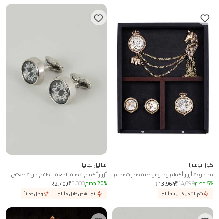
كوزا نوسترا
ساليل بهاتيا
مجموعة أزرار أكمام ودبوس طية صدر بتصميم
أزرار أكمام فضية لامعة - طقم من قطعتين
موستانج
%
5
خصم
14,699
₹
%
20
خصم
3,000
₹
₹
2,400
₹
13,964
يتم الشحن خلال 10 أيام
يتم الشحن خلال 6 أيام
وصل حديثاً