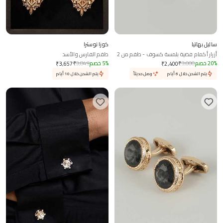
ساليل بهاتيا
كوزا نوسترا
أزرار أكمام فضية بلمسة كسوف - طقم من 2
طقم الفارس والأسد
%
20
خصم
3,000
₹
%
5
خصم
3,849
₹
₹
3,657
₹
2,400
يتم الشحن خلال 6 أيام
وصل حديثاً
يتم الشحن خلال 10 أيام