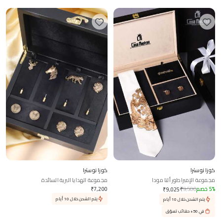
كوزا نوسترا
كوزا نوسترا
مجموعة الإمبراطور ألتا مودا
مجموعة الهدايا البرية السائدة
%
5
خصم
9,500
₹
7,200
₹
₹
9,025
يتم الشحن خلال 10 أيام
يتم الشحن خلال 10 أيام
في 50+ حقائب تسوّق