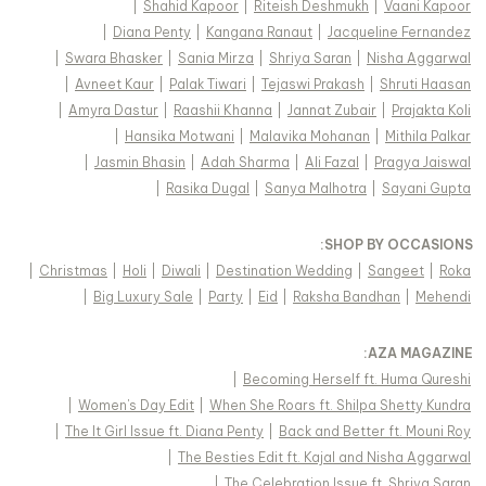
|
Shahid Kapoor
|
Riteish Deshmukh
|
Vaani Kapoor
|
Diana Penty
|
Kangana Ranaut
|
Jacqueline Fernandez
|
Swara Bhasker
|
Sania Mirza
|
Shriya Saran
|
Nisha Aggarwal
|
Avneet Kaur
|
Palak Tiwari
|
Tejaswi Prakash
|
Shruti Haasan
|
Amyra Dastur
|
Raashii Khanna
|
Jannat Zubair
|
Prajakta Koli
|
Hansika Motwani
|
Malavika Mohanan
|
Mithila Palkar
|
Jasmin Bhasin
|
Adah Sharma
|
Ali Fazal
|
Pragya Jaiswal
|
Rasika Dugal
|
Sanya Malhotra
|
Sayani Gupta
:
SHOP BY OCCASIONS
|
Christmas
|
Holi
|
Diwali
|
Destination Wedding
|
Sangeet
|
Roka
|
Big Luxury Sale
|
Party
|
Eid
|
Raksha Bandhan
|
Mehendi
:
AZA MAGAZINE
|
Becoming Herself ft. Huma Qureshi
|
Women's Day Edit
|
When She Roars ft. Shilpa Shetty Kundra
|
The It Girl Issue ft. Diana Penty
|
Back and Better ft. Mouni Roy
|
The Besties Edit ft. Kajal and Nisha Aggarwal
|
The Celebration Issue ft. Shriya Saran