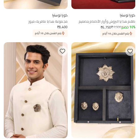
كوزا نوسترا
كوزا نوسترا
طقم هدايا البروش وأزرار الأكمام بتصميم
مجموعة هدايا مافريك ميوز
مخلب الأسد
%
10
خصم
7,500
₹
8,400
₹
₹
6,750
يتم الشحن خلال 10 أيام
يتم الشحن خلال 10 أيام