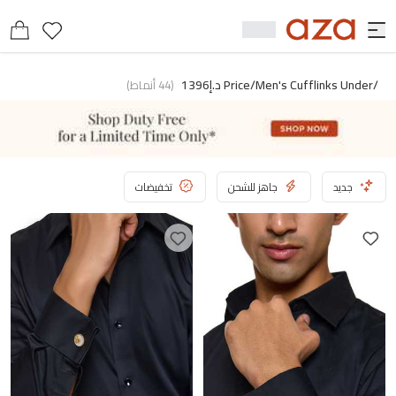
/price/men's Cufflinks Under د.إ1396
(
44
أنماط
)
جديد
جاهز للشحن
تخفيضات