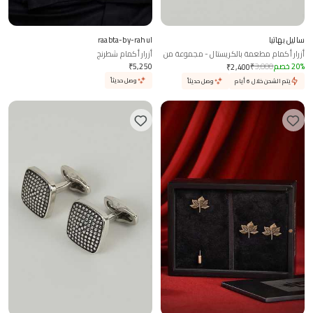
ساليل بهاتيا
raabta-by-rahul
أزرار أكمام مطعمة بالكريستال - مجموعة من
أزرار أكمام شطرنج
2
%
20
خصم
3,000
₹
5,250
₹
₹
2,400
وصل حديثاً
يتم الشحن خلال 6 أيام
وصل حديثاً