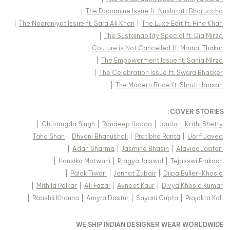
|
The Dopamine Issue ft. Nushrratt Bharuccha
|
The Nooraniyat Issue ft. Sara Ali Khan
|
The Luxe Edit ft. Hina Khan
|
The Sustainability Special ft. Dia Mirza
|
Couture is Not Cancelled ft. Mrunal Thakur
|
The Empowerment Issue ft. Sania Mirza
|
The Celebration Issue ft. Swara Bhasker
|
The Modern Bride ft. Shruti Haasan
:
COVER STORIES
|
Chitrangda Singh
|
Randeep Hooda
|
Jonita
|
Krithi Shetty
|
Taha Shah
|
Dhvani Bhanushali
|
Pratibha Ranta
|
Uorfi Javed
|
Adah Sharma
|
Jasmine Bhasin
|
Alaviaa Jaaferi
|
Hansika Motwani
|
Pragya Jaiswal
|
Tejasswi Prakash
|
Palak Tiwari
|
Jannat Zubair
|
Diipa Büller-Khosla
|
Mithila Palkar
|
Ali Fazal
|
Avneet Kaur
|
Divya Khosla Kumar
|
Raashii Khanna
|
Amyra Dastur
|
Sayani Gupta
|
Prajakta Koli
WE SHIP INDIAN DESIGNER WEAR WORLDWIDE