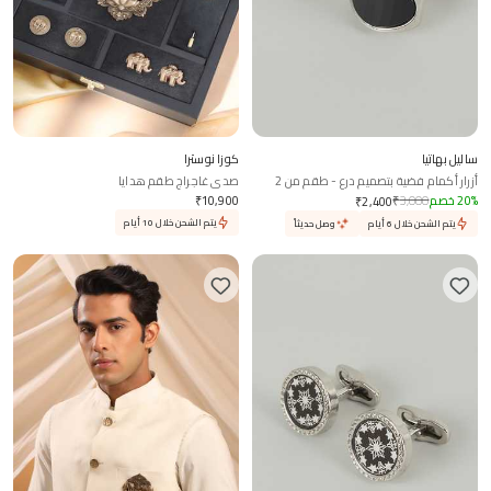
ساليل بهاتيا
كوزا نوسترا
أزرار أكمام فضية بتصميم درع - طقم من 2
صدى غاجراج طقم هدايا
%
20
خصم
3,000
₹
10,900
₹
₹
2,400
يتم الشحن خلال 10 أيام
يتم الشحن خلال 6 أيام
وصل حديثاً