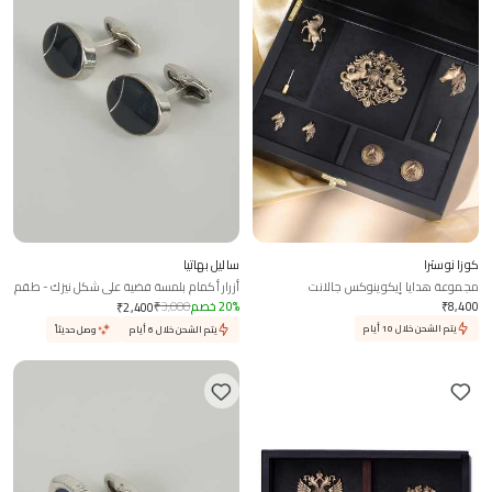
كوزا نوسترا
ساليل بهاتيا
مجموعة هدايا إيكوينوكس جالانت
أزرار أكمام بلمسة فضية على شكل نيزك - طقم
من 2
8,400
₹
%
20
خصم
3,000
₹
₹
2,400
يتم الشحن خلال 10 أيام
يتم الشحن خلال 6 أيام
وصل حديثاً