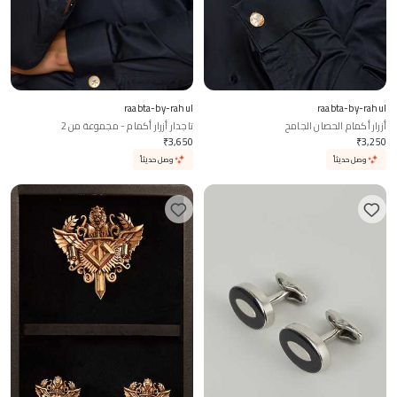
raabta-by-rahul
raabta-by-rahul
أزرار أكمام الحصان الجامح
تاجدار أزرار أكمام - مجموعة من 2
₹
3,650
₹
3,250
وصل حديثاً
وصل حديثاً