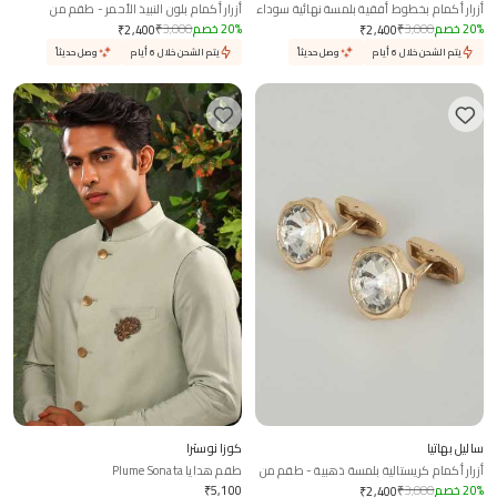
أزرار أكمام بخطوط أفقية بلمسة نهائية سوداء
أزرار أكمام بلون النبيذ الأحمر - طقم من
- طقم من قطعتين
قطعتين
%
20
خصم
3,000
₹
%
20
خصم
3,000
₹
₹
2,400
₹
2,400
يتم الشحن خلال 6 أيام
وصل حديثاً
يتم الشحن خلال 6 أيام
وصل حديثاً
ساليل بهاتيا
كوزا نوسترا
أزرار أكمام كريستالية بلمسة ذهبية - طقم من
طقم هدايا Plume Sonata
2
%
20
خصم
3,000
₹
5,100
₹
₹
2,400