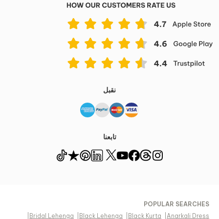
نقبل
تابعنا
POPULAR SEARCHES
|
Bridal Lehenga
|
Black Lehenga
|
Black Kurta
|
Anarkali Dress