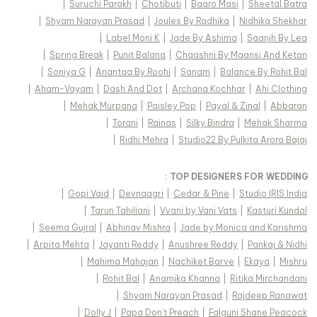
|
Suruchi Parakh
|
Chotibuti
|
Baaro Masi
|
Sheetal Batra
|
Shyam Narayan Prasad
|
Joules By Radhika
|
Nidhika Shekhar
|
Label Moni K
|
Jade By Ashima
|
Saanjh By Lea
|
Spring Break
|
Punit Balana
|
Chaashni By Maansi And Ketan
|
Soniya G
|
Anantaa By Roohi
|
Sanam
|
Balance By Rohit Bal
|
Aham-Vayam
|
Dash And Dot
|
Archana Kochhar
|
Ahi Clothing
|
Mehak Murpana
|
Paisley Pop
|
Payal & Zinal
|
Abbaran
|
Torani
|
Rainas
|
Silky Bindra
|
Mehak Sharma
|
Ridhi Mehra
|
Studio22 By Pulkita Arora Bajaj
TOP DESIGNERS FOR WEDDING :
|
Gopi Vaid
|
Devnaagri
|
Cedar & Pine
|
Studio IRIS India
|
Tarun Tahiliani
|
Vvani by Vani Vats
|
Kasturi Kundal
|
Seema Gujral
|
Abhinav Mishra
|
Jade by Monica and Karishma
|
Arpita Mehta
|
Jayanti Reddy
|
Anushree Reddy
|
Pankaj & Nidhi
|
Mahima Mahajan
|
Nachiket Barve
|
Ekaya
|
Mishru
|
Rohit Bal
|
Anamika Khanna
|
Ritika Mirchandani
|
Shyam Narayan Prasad
|
Rajdeep Ranawat
|
Dolly J
|
Papa Don't Preach
|
Falguni Shane Peacock