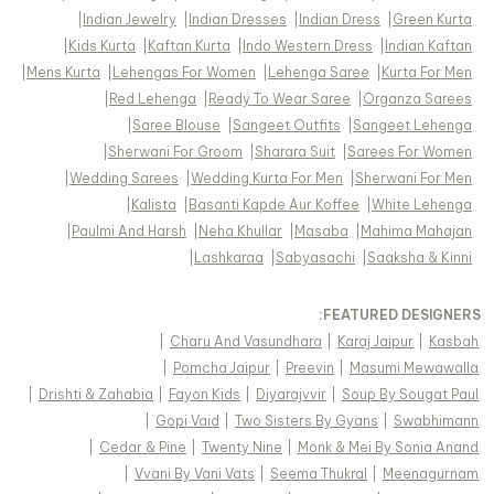
|
Indian Jewelry
|
Indian Dresses
|
Indian Dress
|
Green Kurta
|
Kids Kurta
|
Kaftan Kurta
|
Indo Western Dress
|
Indian Kaftan
|
Mens Kurta
|
Lehengas For Women
|
Lehenga Saree
|
Kurta For Men
|
Red Lehenga
|
Ready To Wear Saree
|
Organza Sarees
|
Saree Blouse
|
Sangeet Outfits
|
Sangeet Lehenga
|
Sherwani For Groom
|
Sharara Suit
|
Sarees For Women
|
Wedding Sarees
|
Wedding Kurta For Men
|
Sherwani For Men
|
Kalista
|
Basanti Kapde Aur Koffee
|
White Lehenga
|
Paulmi And Harsh
|
Neha Khullar
|
Masaba
|
Mahima Mahajan
|
Lashkaraa
|
Sabyasachi
|
Saaksha & Kinni
FEATURED DESIGNERS:
|
Charu And Vasundhara
|
Karaj Jaipur
|
Kasbah
|
Pomcha Jaipur
|
Preevin
|
Masumi Mewawalla
|
Drishti & Zahabia
|
Fayon Kids
|
Diyarajvvir
|
Soup By Sougat Paul
|
Gopi Vaid
|
Two Sisters By Gyans
|
Swabhimann
|
Cedar & Pine
|
Twenty Nine
|
Monk & Mei By Sonia Anand
|
Vvani By Vani Vats
|
Seema Thukral
|
Meenagurnam