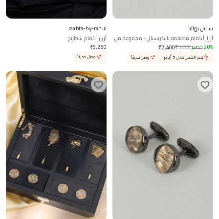
ساليل بهاتيا
raabta-by-rahul
أزرار أكمام مطعمة بالكريستال - مجموعة من
أزرار أكمام شطرنج
2
%
20
خصم
3,000
₹
5,250
₹
₹
2,400
وصل حديثاً
يتم الشحن خلال 5 أيام
وصل حديثاً