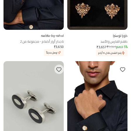
كوزا نوسترا
raabta-by-rahul
طقم الفارس والأسد
تاجدار أزرار أكمام - مجموعة من 2
%
5
خصم
3,849
₹
3,650
₹
₹
3,657
وصل حديثاً
يتم الشحن خلال 9 أيام