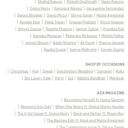
|
Shahid Kapoor
|
Riteish Deshmukh
|
Vaani Kapoor
|
Diana Penty
|
Kangana Ranaut
|
Jacqueline Fernandez
|
Swara Bhasker
|
Sania Mirza
|
Shriya Saran
|
Nisha Aggarwal
|
Avneet Kaur
|
Palak Tiwari
|
Tejaswi Prakash
|
Shruti Haasan
|
Amyra Dastur
|
Raashii Khanna
|
Jannat Zubair
|
Prajakta Koli
|
Hansika Motwani
|
Malavika Mohanan
|
Mithila Palkar
|
Jasmin Bhasin
|
Adah Sharma
|
Ali Fazal
|
Pragya Jaiswal
|
Rasika Dugal
|
Sanya Malhotra
|
Sayani Gupta
:
SHOP BY OCCASIONS
|
Christmas
|
Holi
|
Diwali
|
Destination Wedding
|
Sangeet
|
Roka
|
Big Luxury Sale
|
Party
|
Eid
|
Raksha Bandhan
|
Mehendi
:
AZA MAGAZINE
|
Becoming Herself ft. Huma Qureshi
|
Women's Day Edit
|
When She Roars ft. Shilpa Shetty Kundra
|
The It Girl Issue ft. Diana Penty
|
Back and Better ft. Mouni Roy
|
The Besties Edit ft. Kajal and Nisha Aggarwal
|
The Celebration Issue ft. Shriya Saran