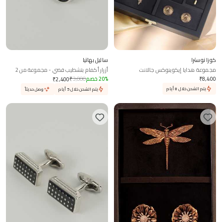
كوزا نوسترا
ساليل بهاتيا
مجموعة هدايا إيكوينوكس جالانت
أزرار أكمام بتشطيب فضي - مجموعة من 2
8,400
₹
%
20
خصم
3,000
₹
₹
2,400
يتم الشحن خلال 8 أيام
يتم الشحن خلال 5 أيام
وصل حديثاً