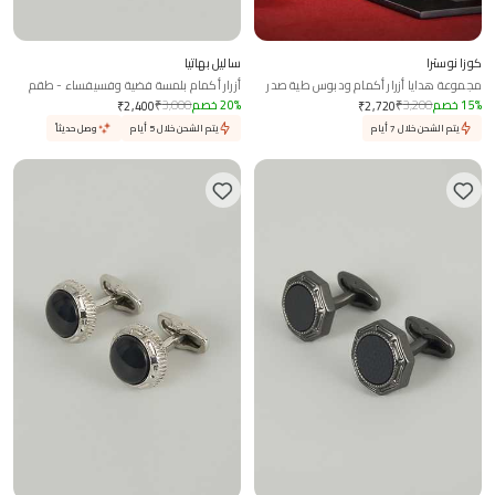
كوزا نوسترا
ساليل بهاتيا
مجموعة هدايا أزرار أكمام ودبوس طية صدر
أزرار أكمام بلمسة فضية وفسيفساء - طقم
السترة بتصميم ورقة القيقب المنحوتة
من 2
%
15
خصم
3,200
₹
%
20
خصم
3,000
₹
₹
2,400
₹
2,720
يتم الشحن خلال 7 أيام
يتم الشحن خلال 5 أيام
وصل حديثاً