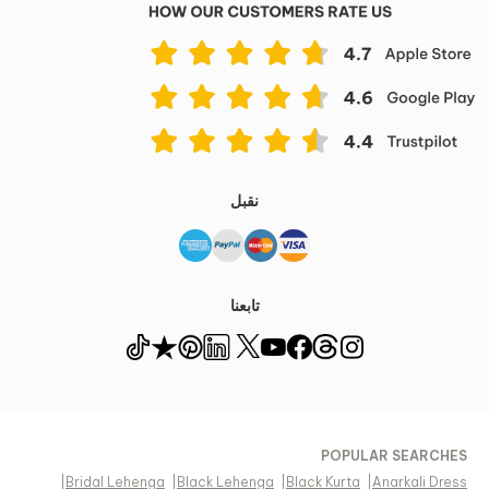
نقبل
تابعنا
POPULAR SEARCHES
|
Bridal Lehenga
|
Black Lehenga
|
Black Kurta
|
Anarkali Dress