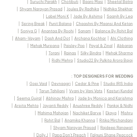
|
Suruchi Parakh
|
Chotibuti
|
Baaro Masi
|
Sheetal Batra
|
Shyam Narayan Prasad
|
Joules By Radhika
|
Nidhika Shekhar
|
Label Moni K
|
Jade By Ashima
|
Saanjh By Lea
|
Spring Break
|
Punit Balana
|
Chaashni By Maansi And Ketan
|
Soniya G
|
Anantaa By Roohi
|
Sanam
|
Balance By Rohit Bal
|
Aham-Vayam
|
Dash And Dot
|
Archana Kochhar
|
Ahi Clothing
|
Mehak Murpana
|
Paisley Pop
|
Payal & Zinal
|
Abbaran
|
Torani
|
Rainas
|
Silky Bindra
|
Mehak Sharma
|
Ridhi Mehra
|
Studio22 By Pulkita Arora Bajaj
TOP DESIGNERS FOR WEDDING :
|
Gopi Vaid
|
Devnaagri
|
Cedar & Pine
|
Studio IRIS India
|
Tarun Tahiliani
|
Vvani by Vani Vats
|
Kasturi Kundal
|
Seema Gujral
|
Abhinav Mishra
|
Jade by Monica and Karishma
|
Arpita Mehta
|
Jayanti Reddy
|
Anushree Reddy
|
Pankaj & Nidhi
|
Mahima Mahajan
|
Nachiket Barve
|
Ekaya
|
Mishru
|
Rohit Bal
|
Anamika Khanna
|
Ritika Mirchandani
|
Shyam Narayan Prasad
|
Rajdeep Ranawat
|
Dolly J
|
Papa Don't Preach
|
Falguni Shane Peacock