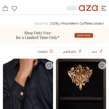
/price/men's Cufflinks Under د.إ2326
(
44
أنماط
)
جديد
جاهز للشحن
تخفيضات