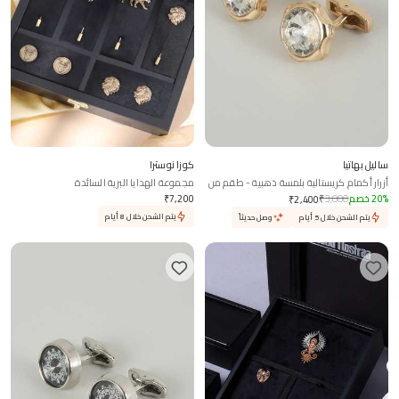
ساليل بهاتيا
كوزا نوسترا
أزرار أكمام كريستالية بلمسة ذهبية - طقم من
مجموعة الهدايا البرية السائدة
2
%
20
خصم
3,000
₹
7,200
₹
₹
2,400
يتم الشحن خلال 8 أيام
يتم الشحن خلال 5 أيام
وصل حديثاً