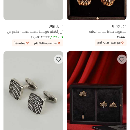
كوزا نوسترا
ساليل بهاتيا
مجموعة هدايا عجائب الغابة
أزرار أكمام كونتيسا بلمسة فضية - طقم من
قطعتين
5,449
₹
%
20
خصم
3,000
₹
₹
2,400
يتم الشحن خلال 7 أيام
يتم الشحن خلال 5 أيام
وصل حديثاً