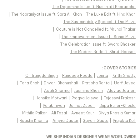
|
The Dopamine Issue ft. Nushrratt Bharuccha
|
The Nooraniyat Issue ft. Sara Ali Khan
|
The Luxe Edit ft. Hina Khan
|
The Sustainability Special ft. Dia Mirza
|
Couture is Not Cancelled ft. Mrunal Thakur
|
The Empowerment Issue ft. Sania Mirza
|
The Celebration Issue ft. Swara Bhasker
|
The Modern Bride ft. Shruti Haasan
:
COVER STORIES
|
Chitrangda Singh
|
Randeep Hooda
|
Jonita
|
Krithi Shetty
|
Taha Shah
|
Dhvani Bhanushali
|
Pratibha Ranta
|
Uorfi Javed
|
Adah Sharma
|
Jasmine Bhasin
|
Alaviaa Jaaferi
|
Hansika Motwani
|
Pragya Jaiswal
|
Tejasswi Prakash
|
Palak Tiwari
|
Jannat Zubair
|
Diipa Büller-Khosla
|
Mithila Palkar
|
Ali Fazal
|
Avneet Kaur
|
Divya Khosla Kumar
|
Raashii Khanna
|
Amyra Dastur
|
Sayani Gupta
|
Prajakta Koli
WE SHIP INDIAN DESIGNER WEAR WORLDWIDE