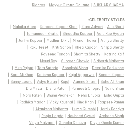
|
Riantas
|
Mayyur Girotra Couture
|
SHIKHAR SHARMA
:
CELEBRITY STYLES
|
Malaika Arora
|
Kareena Kapoor Khan
|
Kiara Advani
|
Alia Bhatt
|
Tamannaah Bhatia
|
Shraddha Kapoor
|
Aditi Rao Hydari
|
Janhvi Kapoor
|
Madhuri Dixit
|
Mrunal Thakur
|
Athiya Shetty
|
Rakul Preet
|
Kriti Sanon
|
Rhea Kapoor
|
Shilpa Shetty
|
Raveena Tandon
|
Shamita Shetty
|
Katrina Kaif
|
Mouni Roy
|
Surveen Chawla
|
Sidharth Malhotra
|
Mira Rajput
|
Tara Sutaria
|
Sonakshi Sinha
|
Deepika Padukone
|
Sara Ali Khan
|
Karisma Kapoor
|
Kajal Aggarwal
|
Sonam Kapoor
|
Sunny Leone
|
Vidya Balan
|
Kajol
|
Aamna Sharif
|
Soha Ali Khan
|
Dia Mirza
|
Disha Patani
|
Parineeti Chopra
|
Naina Bhan
|
Nora Fatehi
|
Bhumi Pednekar
|
Neha Dhupia
|
Esha Gupta
|
Radhika Madan
|
Vicky Kaushal
|
Hina Khan
|
Taapsee Pannu
|
Akanksha Malhotra
|
Huma Qureshi
|
Hardik Pandya
|
Pooja Hegde
|
Nauheed Cyrusi
|
Archana Singh
|
Vidya Malvade
|
Genelia Dsouza
|
Divya Khosla Kumar