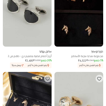
كوزا نوسترا
ساليل بهاتيا
مجموعة هدايا سرعة الأساطير
أزرار أكمام فضية بتصميم درع - طقم من 2
%
5
خصم
4,549
₹
%
20
خصم
3,000
₹
₹
2,400
₹
4,322
يتم الشحن خلال 9 أيام
يتم الشحن خلال 5 أيام
وصل حديثاً