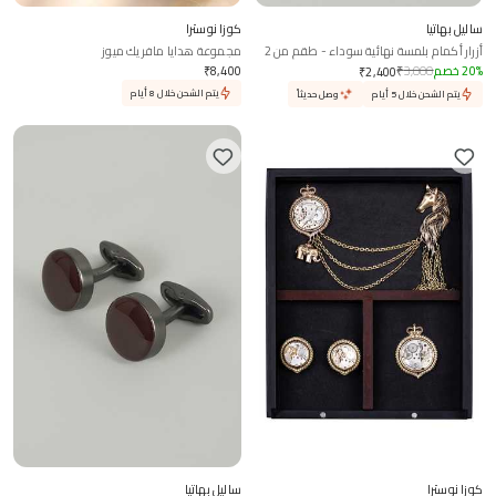
ساليل بهاتيا
كوزا نوسترا
أزرار أكمام بلمسة نهائية سوداء - طقم من 2
مجموعة هدايا مافريك ميوز
%
20
خصم
3,000
₹
8,400
₹
₹
2,400
يتم الشحن خلال 8 أيام
يتم الشحن خلال 5 أيام
وصل حديثاً
كوزا نوسترا
ساليل بهاتيا