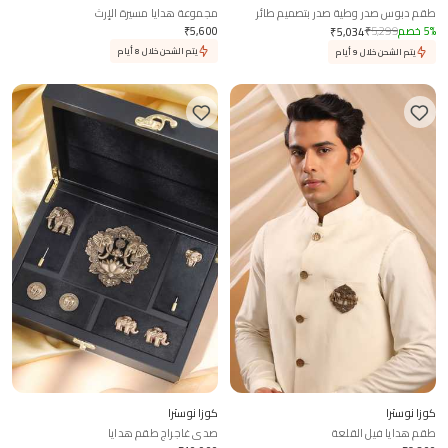
طقم دبوس صدر وطية صدر بتصميم طائر
مجموعة هدايا مسيرة الإرث
الفينيق المرتفع
%
5
خصم
5,299
₹
5,600
₹
₹
5,034
يتم الشحن خلال 8 أيام
يتم الشحن خلال 9 أيام
كوزا نوسترا
كوزا نوسترا
طقم هدايا فيل القلعة
صدى غاجراج طقم هدايا