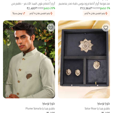
مجموعة أزرار أكمام ودبوس طية صدر بتصميم
أزرار أكمام بلون النبيذ الأحمر - طقم من
موستانج
قطعتين
%
5
خصم
14,699
₹
%
20
خصم
3,000
₹
₹
2,400
₹
13,964
يتم الشحن خلال 9 أيام
يتم الشحن خلال 5 أيام
وصل حديثاً
كوزا نوسترا
كوزا نوسترا
طقم هدايا Solar Roar
طقم هدايا Plume Sonata