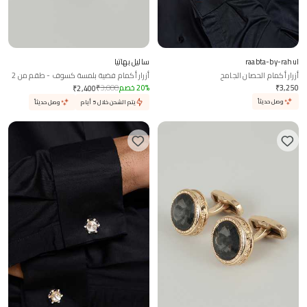
raabta-by-rahul
ساليل بهاتيا
أزرار أكمام الحصان الجامح
أزرار أكمام فضية بلمسة كسوف - طقم من 2
3,250
₹
%
20
خصم
3,000
₹
₹
2,400
وصل حديثاً
يتم الشحن خلال 5 أيام
وصل حديثاً