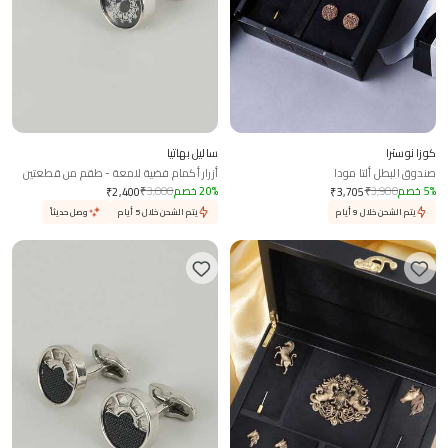
كوزا نوسترا
ساليل بهاتيا
صندوق البطل ألتا مودا
أزرار أكمام فضية لامعة - طقم من قطعتين
%
5
خصم
3,900
₹
%
20
خصم
3,000
₹
₹
2,400
₹
3,705
يتم الشحن خلال 9 أيام
يتم الشحن خلال 5 أيام
وصل حديثاً