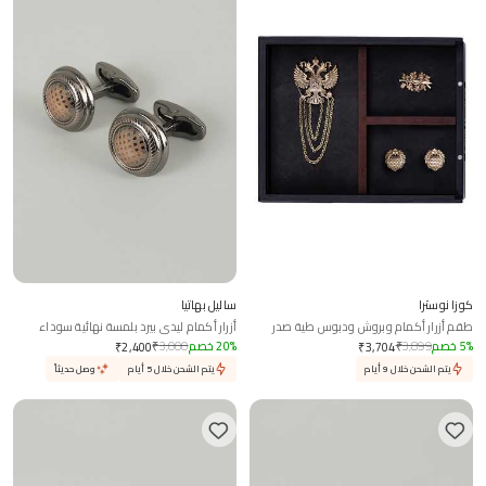
كوزا نوسترا
ساليل بهاتيا
طقم أزرار أكمام وبروش ودبوس طية صدر
أزرار أكمام ليدي بيرد بلمسة نهائية سوداء
بتصميم طائر الفينيق المزدوج
معدنية - طقم من 2
%
5
خصم
3,899
₹
%
20
خصم
3,000
₹
₹
2,400
₹
3,704
يتم الشحن خلال 9 أيام
يتم الشحن خلال 5 أيام
وصل حديثاً