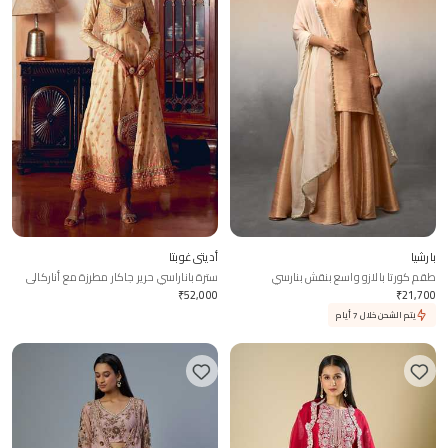
بارشيا
أديتي غوبتا
طقم كورتا بالازو واسع بنقش بنارسي
سترة باناراسي حرير جاكار مطرزة مع أناركالي
₹
52,000
₹
21,700
يتم الشحن خلال 7 أيام