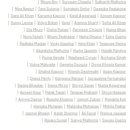
|
Mouni Roy
|
Surveen Chawla
|
Sidharth Malhotra
|
Mira Rajput
|
Tara Sutaria
|
Sonakshi Sinha
|
Deepika Padukone
|
Sara Ali Khan
|
Karisma Kapoor
|
Kajal Aggarwal
|
Sonam Kapoor
|
Sunny Leone
|
Vidya Balan
|
Kajol
|
Aamna Sharif
|
Soha Ali Khan
|
Dia Mirza
|
Disha Patani
|
Parineeti Chopra
|
Naina Bhan
|
Nora Fatehi
|
Bhumi Pednekar
|
Neha Dhupia
|
Esha Gupta
|
Radhika Madan
|
Vicky Kaushal
|
Hina Khan
|
Taapsee Pannu
|
Akanksha Malhotra
|
Huma Qureshi
|
Hardik Pandya
|
Pooja Hegde
|
Nauheed Cyrusi
|
Archana Singh
|
Vidya Malvade
|
Genelia Dsouza
|
Divya Khosla Kumar
|
Shahid Kapoor
|
Riteish Deshmukh
|
Vaani Kapoor
|
Diana Penty
|
Kangana Ranaut
|
Jacqueline Fernandez
|
Swara Bhasker
|
Sania Mirza
|
Shriya Saran
|
Nisha Aggarwal
|
Avneet Kaur
|
Palak Tiwari
|
Tejaswi Prakash
|
Shruti Haasan
|
Amyra Dastur
|
Raashii Khanna
|
Jannat Zubair
|
Prajakta Koli
|
Hansika Motwani
|
Malavika Mohanan
|
Mithila Palkar
|
Jasmin Bhasin
|
Adah Sharma
|
Ali Fazal
|
Pragya Jaiswal
|
Rasika Dugal
|
Sanya Malhotra
|
Sayani Gupta