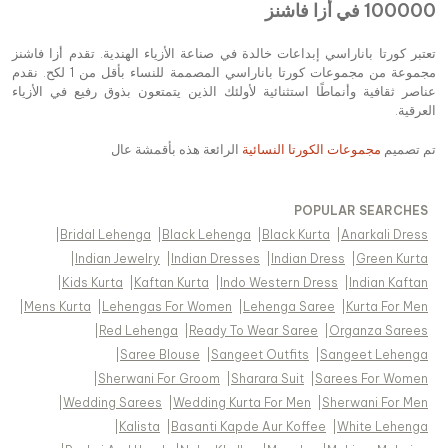
100000 في أزا فاشنز
تعتبر كورتا باناراسي إبداعات خالدة في صناعة الأزياء الهندية. تقدم أزا فاشنز
مجموعة من مجموعات كورتا باناراسي المصممة للنساء بأقل من 1 لكح. نقدم
عناصر ثقافية وأنماطًا استثنائية لأولئك الذين يتمتعون بذوق رفيع في الأزياء
العرقية.
تم تصميم
مجموعات الكورتا النسائية
الرائعة هذه بأقمشة عال
POPULAR SEARCHES
|
Bridal Lehenga
|
Black Lehenga
|
Black Kurta
|
Anarkali Dress
|
Indian Jewelry
|
Indian Dresses
|
Indian Dress
|
Green Kurta
|
Kids Kurta
|
Kaftan Kurta
|
Indo Western Dress
|
Indian Kaftan
|
Mens Kurta
|
Lehengas For Women
|
Lehenga Saree
|
Kurta For Men
|
Red Lehenga
|
Ready To Wear Saree
|
Organza Sarees
|
Saree Blouse
|
Sangeet Outfits
|
Sangeet Lehenga
|
Sherwani For Groom
|
Sharara Suit
|
Sarees For Women
|
Wedding Sarees
|
Wedding Kurta For Men
|
Sherwani For Men
|
Kalista
|
Basanti Kapde Aur Koffee
|
White Lehenga