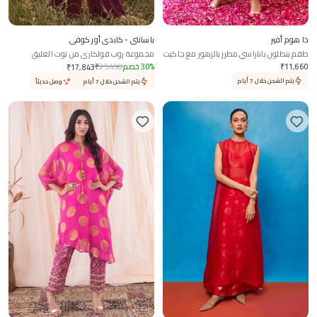
ذا هوم أفير
باسانتي - كابدي أور كوفي
طقم بنطلون باناراسي مطرز بالزهور مع جاكيت
مجموعة روب فولكاري من توت العليق
11,660
₹
%
30
خصم
25,490
₹
₹
17,843
يتم الشحن خلال 7 أيام
يتم الشحن خلال 7 أيام
وصل حديثاً