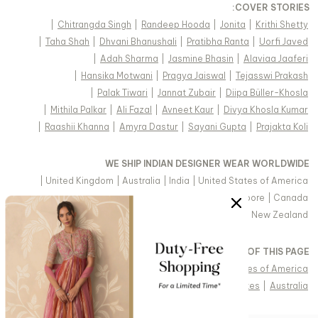
:
COVER STORIES
|
Chitrangda Singh
|
Randeep Hooda
|
Jonita
|
Krithi Shetty
|
Taha Shah
|
Dhvani Bhanushali
|
Pratibha Ranta
|
Uorfi Javed
|
Adah Sharma
|
Jasmine Bhasin
|
Alaviaa Jaaferi
|
Hansika Motwani
|
Pragya Jaiswal
|
Tejasswi Prakash
|
Palak Tiwari
|
Jannat Zubair
|
Diipa Büller-Khosla
|
Mithila Palkar
|
Ali Fazal
|
Avneet Kaur
|
Divya Khosla Kumar
|
Raashii Khanna
|
Amyra Dastur
|
Sayani Gupta
|
Prajakta Koli
WE SHIP INDIAN DESIGNER WEAR WORLDWIDE
|
United Kingdom
|
Australia
|
India
|
United States of America
|
Saudi Arabia
|
United Arab Emirates
|
Singapore
|
Canada
|
Hong Kong & more
|
Malaysia
|
New Zealand
VIEW REGIONAL VERSION OF THIS PAGE
|
Singapore
|
Canada
|
United Kingdom
|
United States of America
|
Arabic - United Arab Emirates
|
United Arab Emirates
|
Australia