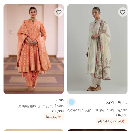
صفاء
إيكشيتا تشودري
طقم أناركالي كساريا جليبي بناراسي
طقم رداء وسروال من الشانديري بطبعة يدوية
₹
36,999
₹
16,500
وصل حديثاً
يتم الشحن خلال 9 أيام