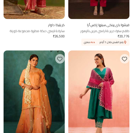
فيشوا باي پينكي سينها إكس أزا
كريتيكا داوار
طقم سترة حرير باناراسي مزين بالزهور
سارة بانارسي دبكة مطرزة مجموعة كورتة
₹
26,500
₹
20,776
يتم الشحن خلال 7 أيام
Aza
حصري