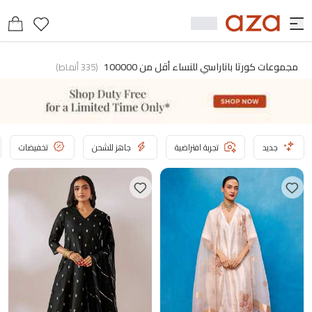
مجموعات كورتا باناراسي للنساء أقل من 100000
(
335
أنماط
)
جديد
تجربة افتراضية
جاهز للشحن
تخفيضات