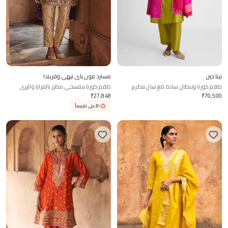
نينا جين
مسترد مون باي نيهى وفريندا
طقم كورتا وبنطال سادة مع شال بتطريز
طقم كورتا بنفسجي مطرز بالمرايا والزري
البانداني
₹
27,848
₹
70,500
الأعلى تقييماً