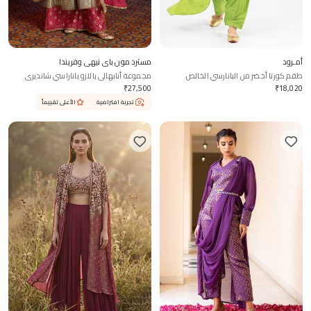
أمـرود
مسترد مون باي نيهى وفريندا
طقم كورتا أخضر من البانارسي الخالص
مجموعة أنابهالي بالازو باناراسي شانديري
₹
27,500
₹
18,020
تجربة افتراضية
الأعلى تقييماً