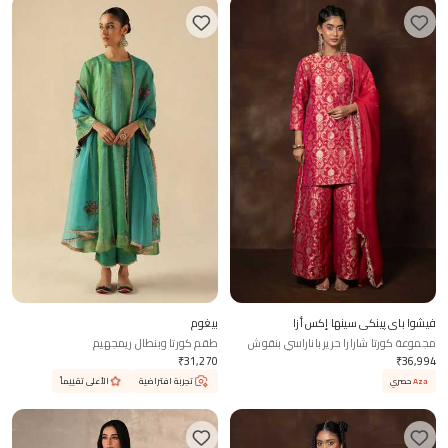
فيشوا باي پينكي سينها إكس أزا
بيغوم
مجموعة كورتا شارارا حرير باناراسي بنقوش
طقم كورتا وبنطال ريمجهيم
زهور
₹
31,270
₹
36,994
Aza
حصري
تجربة افتراضية
الأعلى تقييماً