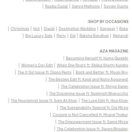
|
Rasika Dugal
|
Sanya Malhotra
|
Sayani Gupta
:
SHOP BY OCCASIONS
|
Christmas
|
Holi
|
Diwali
|
Destination Wedding
|
Sangeet
|
Roka
|
Big Luxury Sale
|
Party
|
Eid
|
Raksha Bandhan
|
Mehendi
:
AZA MAGAZINE
|
Becoming Herself ft. Huma Qureshi
|
Women's Day Edit
|
When She Roars ft. Shilpa Shetty Kundra
|
The It Girl Issue ft. Diana Penty
|
Back and Better ft. Mouni Roy
|
The Besties Edit ft. Kajal and Nisha Aggarwal
|
The Celebration Issue ft. Shriya Saran
|
The Dopamine Issue ft. Nushrratt Bharuccha
|
The Nooraniyat Issue ft. Sara Ali Khan
|
The Luxe Edit ft. Hina Khan
|
The Sustainability Special ft. Dia Mirza
|
Couture is Not Cancelled ft. Mrunal Thakur
|
The Empowerment Issue ft. Sania Mirza
|
The Celebration Issue ft. Swara Bhasker