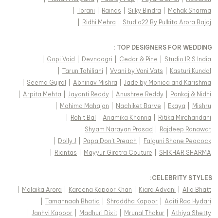
|
Torani
|
Rainas
|
Silky Bindra
|
Mehak Sharma
|
Ridhi Mehra
|
Studio22 By Pulkita Arora Bajaj
TOP DESIGNERS FOR WEDDING :
|
Gopi Vaid
|
Devnaagri
|
Cedar & Pine
|
Studio IRIS India
|
Tarun Tahiliani
|
Vvani by Vani Vats
|
Kasturi Kundal
|
Seema Gujral
|
Abhinav Mishra
|
Jade by Monica and Karishma
|
Arpita Mehta
|
Jayanti Reddy
|
Anushree Reddy
|
Pankaj & Nidhi
|
Mahima Mahajan
|
Nachiket Barve
|
Ekaya
|
Mishru
|
Rohit Bal
|
Anamika Khanna
|
Ritika Mirchandani
|
Shyam Narayan Prasad
|
Rajdeep Ranawat
|
Dolly J
|
Papa Don't Preach
|
Falguni Shane Peacock
|
Riantas
|
Mayyur Girotra Couture
|
SHIKHAR SHARMA
:
CELEBRITY STYLES
|
Malaika Arora
|
Kareena Kapoor Khan
|
Kiara Advani
|
Alia Bhatt
|
Tamannaah Bhatia
|
Shraddha Kapoor
|
Aditi Rao Hydari
|
Janhvi Kapoor
|
Madhuri Dixit
|
Mrunal Thakur
|
Athiya Shetty