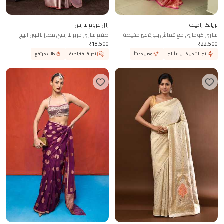
بريانكا راجيف
زال فروم بنارس
ساري كوماري مع قماش بلوزة غير مخيطة
طقم ساري حرير بنارسي مطرز باللون البيج
₹
18,500
₹
22,500
يتم الشحن خلال 8 أيام
وصل حديثاً
تجربة افتراضية
طلب مرتفع