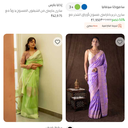
إكايا بنارس
3
+
ساميوكتا سينغانيا
ساري بنارسي من الشيفون المنسوج يدوياً مع
ساري حرير باناراسي منسوج بأوراق الشجر مع
قطعة قماش للخياطة
₹
42,975
بلوزة مطابقة
%
50
خصم
15,900
₹
₹
7,950
تجربة افتراضية
Aza
حصري
بريانكا راجيف