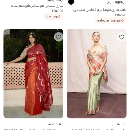
زال فروم بنارس
ساري عيشاني مع قماش بلوزة غير مخيط
طقم ساري مونجا حرير باناراسي بنفسجي
₹
24,000
₹
16,500
وصل حديثاً
يتم الشحن خلال 8 أيام
إكايا بنارس
بريانكا راجيف