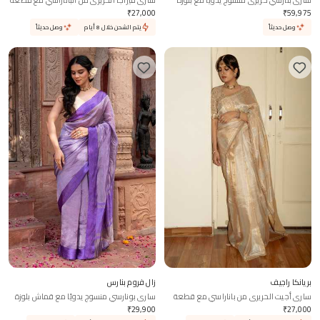
ساري بنارسي حريري منسوج يدوياً مع بلوزة
ساري فيراجا الحريري من الباناراسي مع قطعة
متصلة
قماش غير مخيطة للبلوزة
₹
27,000
₹
59,975
وصل حديثاً
يتم الشحن خلال 8 أيام
وصل حديثاً
بريانكا راجيف
زال فروم بنارس
ساري أجيت الحريري من باناراسي مع قطعة
ساري بونارسي منسوج يدويًا مع قماش بلوزة
بلوزة غير مخيطة
غير مخيطة
₹
29,900
₹
27,000