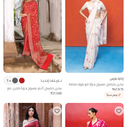
إكايا بنارس
1
+
نــاريـتـفـا إنـديــا
ساري بناراسي منسوج يدويًا مع بلوزة متصلة
ساري بانارسي أحمر منسوج يدوياً بالزاري مع
₹
47,975
بلوزة متطابقة
₹
27,560
وصل حديثاً