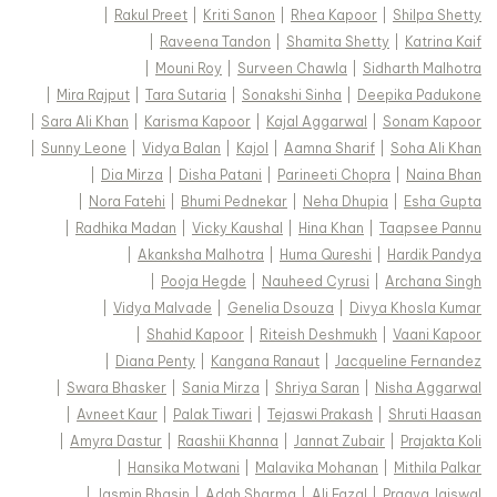
|
Rakul Preet
|
Kriti Sanon
|
Rhea Kapoor
|
Shilpa Shetty
|
Raveena Tandon
|
Shamita Shetty
|
Katrina Kaif
|
Mouni Roy
|
Surveen Chawla
|
Sidharth Malhotra
|
Mira Rajput
|
Tara Sutaria
|
Sonakshi Sinha
|
Deepika Padukone
|
Sara Ali Khan
|
Karisma Kapoor
|
Kajal Aggarwal
|
Sonam Kapoor
|
Sunny Leone
|
Vidya Balan
|
Kajol
|
Aamna Sharif
|
Soha Ali Khan
|
Dia Mirza
|
Disha Patani
|
Parineeti Chopra
|
Naina Bhan
|
Nora Fatehi
|
Bhumi Pednekar
|
Neha Dhupia
|
Esha Gupta
|
Radhika Madan
|
Vicky Kaushal
|
Hina Khan
|
Taapsee Pannu
|
Akanksha Malhotra
|
Huma Qureshi
|
Hardik Pandya
|
Pooja Hegde
|
Nauheed Cyrusi
|
Archana Singh
|
Vidya Malvade
|
Genelia Dsouza
|
Divya Khosla Kumar
|
Shahid Kapoor
|
Riteish Deshmukh
|
Vaani Kapoor
|
Diana Penty
|
Kangana Ranaut
|
Jacqueline Fernandez
|
Swara Bhasker
|
Sania Mirza
|
Shriya Saran
|
Nisha Aggarwal
|
Avneet Kaur
|
Palak Tiwari
|
Tejaswi Prakash
|
Shruti Haasan
|
Amyra Dastur
|
Raashii Khanna
|
Jannat Zubair
|
Prajakta Koli
|
Hansika Motwani
|
Malavika Mohanan
|
Mithila Palkar
|
Jasmin Bhasin
|
Adah Sharma
|
Ali Fazal
|
Pragya Jaiswal