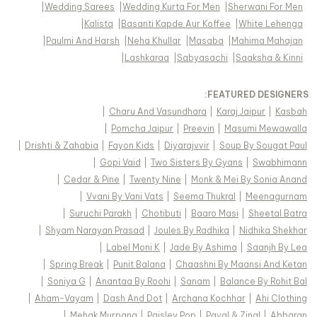
|
Wedding Sarees
|
Wedding Kurta For Men
|
Sherwani For Men
|
Kalista
|
Basanti Kapde Aur Koffee
|
White Lehenga
|
Paulmi And Harsh
|
Neha Khullar
|
Masaba
|
Mahima Mahajan
|
Lashkaraa
|
Sabyasachi
|
Saaksha & Kinni
FEATURED DESIGNERS:
|
Charu And Vasundhara
|
Karaj Jaipur
|
Kasbah
|
Pomcha Jaipur
|
Preevin
|
Masumi Mewawalla
|
Drishti & Zahabia
|
Fayon Kids
|
Diyarajvvir
|
Soup By Sougat Paul
|
Gopi Vaid
|
Two Sisters By Gyans
|
Swabhimann
|
Cedar & Pine
|
Twenty Nine
|
Monk & Mei By Sonia Anand
|
Vvani By Vani Vats
|
Seema Thukral
|
Meenagurnam
|
Suruchi Parakh
|
Chotibuti
|
Baaro Masi
|
Sheetal Batra
|
Shyam Narayan Prasad
|
Joules By Radhika
|
Nidhika Shekhar
|
Label Moni K
|
Jade By Ashima
|
Saanjh By Lea
|
Spring Break
|
Punit Balana
|
Chaashni By Maansi And Ketan
|
Soniya G
|
Anantaa By Roohi
|
Sanam
|
Balance By Rohit Bal
|
Aham-Vayam
|
Dash And Dot
|
Archana Kochhar
|
Ahi Clothing
|
Mehak Murpana
|
Paisley Pop
|
Payal & Zinal
|
Abbaran