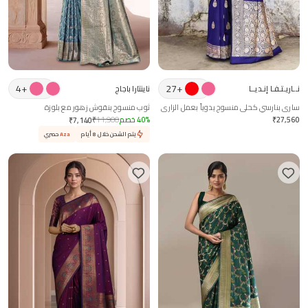
4
+
27
+
نــاريـتـفـا إنـديــا
ناينتارا باجاج
ساري بنارسي كحلي منسوج يدوياً بعمل الزاري
ثوب منسوج بنقوش زهور مع بلوزة
مع بلوزة جاهزة
27,560
₹
%
40
خصم
11,900
₹
₹
7,140
يتم الشحن خلال 8 أيام
Aza
حصري