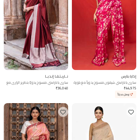
إكايا بنارس
نــاريـتـفـا إنـديــا
ساري باناراسي شيفون منسوج يدوياً مع بلوزة
ساري باناراسي منسوج يدويًا بتطريز الزاري مع
متصلة
بلوزة متصلة
₹
36,040
₹
44,975
وصل حديثاً