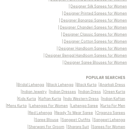
|
Designer Silk Sarees for Women
|
Designer Printed Sarees for Women
|
Designer Banarasi Sarees for Women
|
Designer Chanderi Sarees for Women
|
Designer Classic Sarees for Women
|
Designer Cotton Sarees for Women
|
Designer Handloom Sarees for Women
|
Designer Bengal Handloom Sarees for Women
|
Designer Saree Blouses for Women
POPULAR SEARCHES
|
Bridal Lehenga
|
Black Lehenga
|
Black Kurta
|
Anarkali Dress
|
Indian Jewelry
|
Indian Dresses
|
Indian Dress
|
Green Kurta
|
Kids Kurta
|
Kaftan Kurta
|
Indo Western Dress
|
Indian Kaftan
|
Mens Kurta
|
Lehengas For Women
|
Lehenga Saree
|
Kurta For Men
|
Red Lehenga
|
Ready To Wear Saree
|
Organza Sarees
|
Saree Blouse
|
Sangeet Outfits
|
Sangeet Lehenga
|
Sherwani For Groom
|
Sharara Suit
|
Sarees For Women