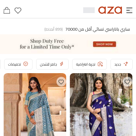
ساري باناراسي نسائي أقل من 70000
(
899
أنماط
)
جديد
تجربة افتراضية
جاهز للشحن
تخفيضات