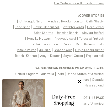
|
The Modern Bride ft. Shruti Haasan
:
COVER STORIES
|
Chitrangda Singh
|
Randeep Hooda
|
Jonita
|
Krithi Shetty
|
Taha Shah
|
Dhvani Bhanushali
|
Pratibha Ranta
|
Uorfi Javed
|
Adah Sharma
|
Jasmine Bhasin
|
Alaviaa Jaaferi
|
Hansika Motwani
|
Pragya Jaiswal
|
Tejasswi Prakash
|
Palak Tiwari
|
Jannat Zubair
|
Diipa Büller-Khosla
|
Mithila Palkar
|
Ali Fazal
|
Avneet Kaur
|
Divya Khosla Kumar
|
Raashii Khanna
|
Amyra Dastur
|
Sayani Gupta
|
Prajakta Koli
WE SHIP INDIAN DESIGNER WEAR WORLDWIDE
|
United Kingdom
|
Australia
|
India
|
United States of America
|
Saudi Arabia
|
United Arab Emirates
|
Singapore
|
Canada
|
Hong Kong & more
|
Malaysia
|
New Zealand
VIEW REGIONAL VERSION OF THIS PAGE
|
Singapore
|
Canada
|
United Kingdom
|
United States of America