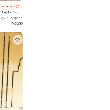
تجربة افتراضية
كاريشما خانوجا بر
مجموعة رداء وتنو
₹
40,280