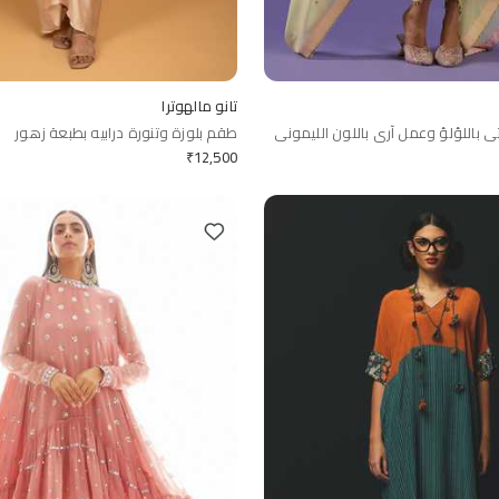
تانو مالهوترا
باللؤلؤ وعمل آري باللون الليموني
طقم بلوزة وتنورة درابيه بطبعة زهور
₹
12,500