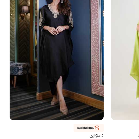
تجربة افتراضية
داجواري