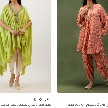
فيدوشي غوپتا
ل شروقي مطبوع روزوود بلوم
طقم روب وبنطال دهوتي مطرز بالزهور