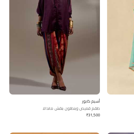
أسيم كابور
طقم قميص وبنطلون بنقش ماندالا
₹
31,500