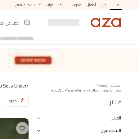
نساء
رجال
أطفال
مجوهرات
اكسسوارات
أظا X هما قريشي
/price/women's Dhoti Sets Under د.إ4652
الصفحة الرئيسية
/
/price/women's Dhoti Sets Under د.إ4652
فلاتر
جديد
الجنس
المصمّمون