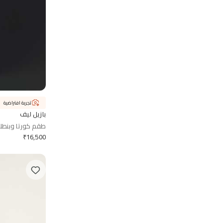
تجربة افتراضية
بازيل ليف
طقم كورتا وبنطل
₹
16,500