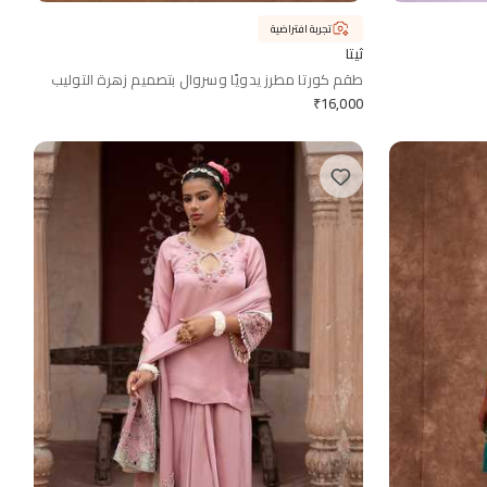
تجربة افتراضية
ثيتا
طقم كورتا مطرز يدويًا وسروال بتصميم زهرة التوليب
₹
16,000