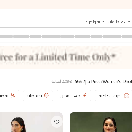
(
2,094
أنماط
)
تجربة افتراضية
جاهز للشحن
تخفيضات
تفصي