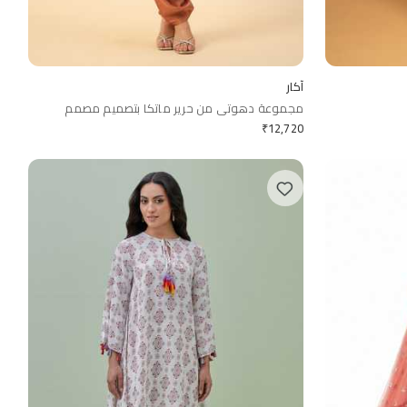
آكار
مجموعة دهوتي من حرير ماتكا بتصميم مصمم
₹
12,720