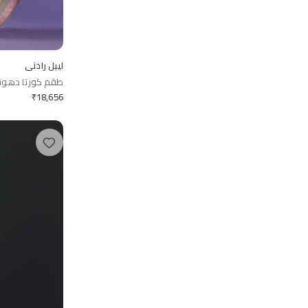
ليبل رادني
طقم كورتا دهوتي 
₹
18,656