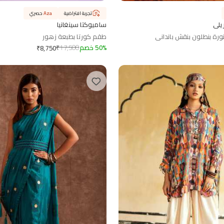
تجربة افتراضية
Aza
حصري
يلي
ساميوكتا سينغانيا
رة بنطلون بنقش بانداني
طقم كورتا بطبعة زهور
%
50
خصم
17,500
₹
₹
8,750