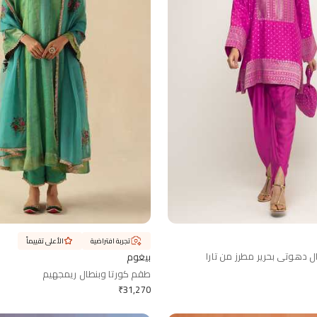
تجربة افتراضية
الأعلى تقييماً
 دهوتي بحرير مطرز من تارا
بيغوم
طقم كورتا وبنطال ريمجهيم
₹
31,270