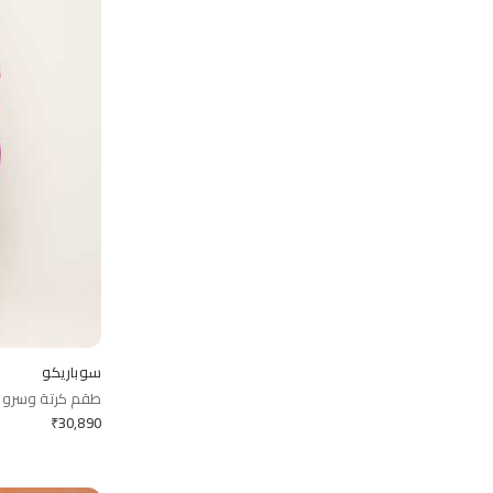
سوباريكو
طقم كرتة وسروال
₹
30,890