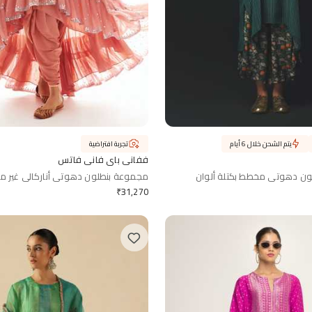
يتم الشحن خلال 6 أيام
تجربة افتراضية
ففاني باي فاني فاتس
ون دهوتي مخطط بكتلة ألوان
مجموعة بنطلون دهوتي أناركالي غير م
₹
31,270