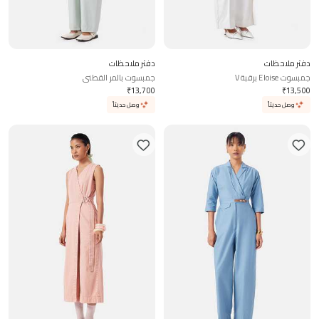
دفتر ملاحظات
دفتر ملاحظات
جمبسوت Eloise برقبة V
جمبسوت بالمر القطني
₹
13,700
₹
13,500
وصل حديثاً
وصل حديثاً