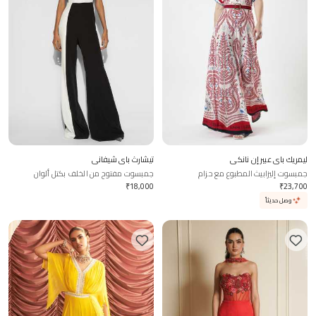
ليمريك باي عبير إن نانكي
تيشارث باي شيفاني
جمبسوت إليزابيث المطبوع مع حزام
جمبسوت مفتوح من الخلف بكتل ألوان
₹
18,000
₹
23,700
وصل حديثاً