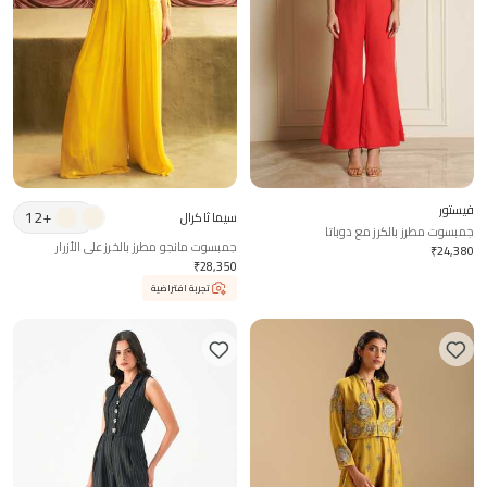
فيستور
12
+
سيما ثاكرال
جمبسوت مطرز بالكرز مع دوباتا
جمبسوت مانجو مطرز بالخرز على الأزرار
₹
24,380
₹
28,350
تجربة افتراضية