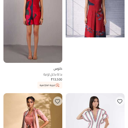
أوجا
كلوس
جمبسوت حرير شانديري مطرز بنقوش زهور بلا
بدلة بكتل لونية
أكمام وياقة على شكل V
₹
13,500
₹
22,500
تجربة افتراضية