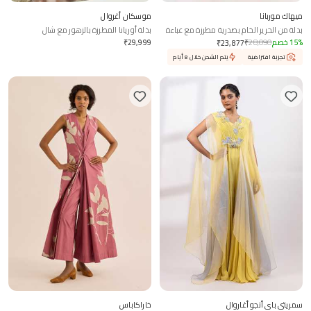
ميهاك موربانا
موسكان أغروال
بدلة من الحرير الخام بصدرية مطرزة مع عباءة
بذلة أوريانا المطرزة بالزهور مع شال
%
15
خصم
28,090
₹
29,999
₹
₹
23,877
تجربة افتراضية
يتم الشحن خلال 8 أيام
سمريتي باي أنجو أغاروال
خاراكاباس