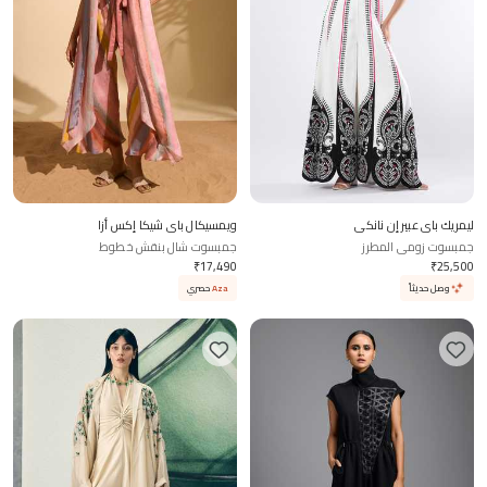
ليمريك باي عبير إن نانكي
ويمسيكال باي شيكا إكس أزا
جمبسوت زومي المطرز
جمبسوت شال بنقش خطوط
₹
17,490
₹
25,500
وصل حديثاً
Aza
حصري