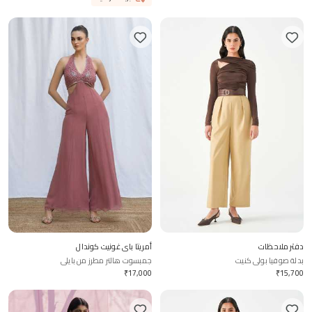
دفتر ملاحظات
أمريتا باي غونيت كوندال
بدلة صوفيا بولي كنيت
جمبسوت هالتر مطرز من بايلي
₹
17,000
₹
15,700