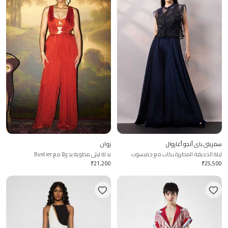
سمريتي باي أنجو أغاروال
زوان
ليلة الحديقة المطرزة بكاب مع جمبسوت
بدلة ليلى مطوية يدويًا مع Bustier
₹
21,200
₹
25,500