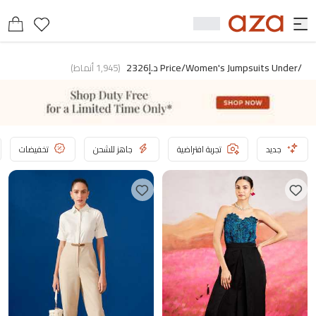
/price/women's Jumpsuits Under د.إ2326
(
1,945
أنماط
)
جديد
تجربة افتراضية
جاهز للشحن
تخفيضات