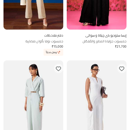
إيسا ستوديو باي چيتانا و سواتي
دفتر ملاحظات
جمبسوت جوليانا المطرز والمُفصّل
جمبسوت نوفا بألوان متضاربة
₹
15,000
₹
21,700
وصل حديثاً