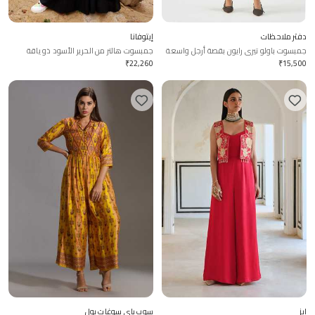
دفتر ملاحظات
إيتوفانا
جمبسوت باولو تيري رايون بقصة أرجل واسعة
جمبسوت هالتر من الحرير الأسود ذو ياقة
وياقة مطوية
مكشوفة
₹
22,260
₹
15,500
إيز
سوب باي سوغات بول