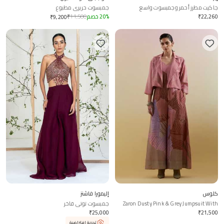
جاكيت مطرز أحمر وجمبسوت واسع
جمبسوت حريري مطبوع
22,260
₹
%
20
خصم
11,500
₹
₹
9,200
كلوس
إليمورا فاشنز
Zaron Dusty Pink & Grey Jumpsuit With
جمبسوت توتي فاخر
Jacket
₹
25,000
₹
21,500
تجربة افتراضية