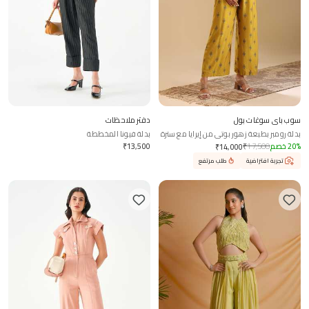
سوب باي سوغات بول
دفتر ملاحظات
بدلة رومبر بطبعة زهور بوتي من إيرايا مع سترة
بدلة فيونا المخططة
%
20
خصم
17,500
₹
13,500
₹
₹
14,000
تجربة افتراضية
طلب مرتفع