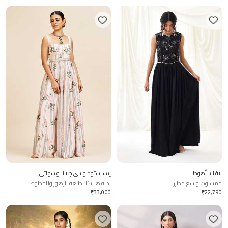
لافانيا أهوجا
إيسا ستوديو باي چيتانا و سواتي
جمبسوت واسع مطرز
بذلة هانيكا بطبعة الزهور والخطوط
₹
33,000
₹
22,790