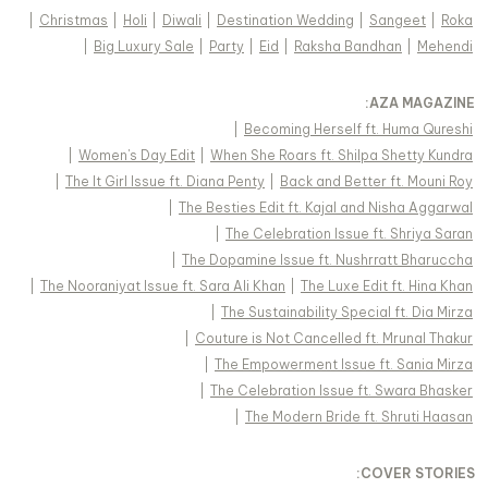
|
Christmas
|
Holi
|
Diwali
|
Destination Wedding
|
Sangeet
|
Roka
|
Big Luxury Sale
|
Party
|
Eid
|
Raksha Bandhan
|
Mehendi
:
AZA MAGAZINE
|
Becoming Herself ft. Huma Qureshi
|
Women's Day Edit
|
When She Roars ft. Shilpa Shetty Kundra
|
The It Girl Issue ft. Diana Penty
|
Back and Better ft. Mouni Roy
|
The Besties Edit ft. Kajal and Nisha Aggarwal
|
The Celebration Issue ft. Shriya Saran
|
The Dopamine Issue ft. Nushrratt Bharuccha
|
The Nooraniyat Issue ft. Sara Ali Khan
|
The Luxe Edit ft. Hina Khan
|
The Sustainability Special ft. Dia Mirza
|
Couture is Not Cancelled ft. Mrunal Thakur
|
The Empowerment Issue ft. Sania Mirza
|
The Celebration Issue ft. Swara Bhasker
|
The Modern Bride ft. Shruti Haasan
:
COVER STORIES