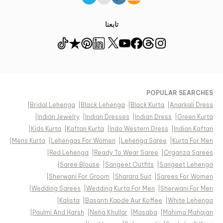
تابعنا
POPULAR SEARCHES
|
Bridal Lehenga
|
Black Lehenga
|
Black Kurta
|
Anarkali Dress
|
Indian Jewelry
|
Indian Dresses
|
Indian Dress
|
Green Kurta
|
Kids Kurta
|
Kaftan Kurta
|
Indo Western Dress
|
Indian Kaftan
|
Mens Kurta
|
Lehengas For Women
|
Lehenga Saree
|
Kurta For Men
|
Red Lehenga
|
Ready To Wear Saree
|
Organza Sarees
|
Saree Blouse
|
Sangeet Outfits
|
Sangeet Lehenga
|
Sherwani For Groom
|
Sharara Suit
|
Sarees For Women
|
Wedding Sarees
|
Wedding Kurta For Men
|
Sherwani For Men
|
Kalista
|
Basanti Kapde Aur Koffee
|
White Lehenga
|
Paulmi And Harsh
|
Neha Khullar
|
Masaba
|
Mahima Mahajan