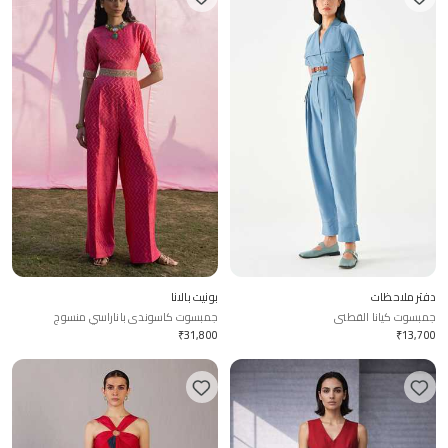
دفتر ملاحظات
بونيت بالانا
جمبسوت كيانا القطني
جمبسوت كاسوندي باناراسي منسوج
₹
31,800
₹
13,700