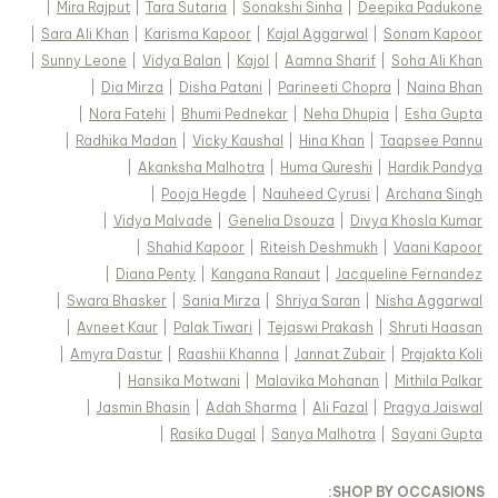
|
Mira Rajput
|
Tara Sutaria
|
Sonakshi Sinha
|
Deepika Padukone
|
Sara Ali Khan
|
Karisma Kapoor
|
Kajal Aggarwal
|
Sonam Kapoor
|
Sunny Leone
|
Vidya Balan
|
Kajol
|
Aamna Sharif
|
Soha Ali Khan
|
Dia Mirza
|
Disha Patani
|
Parineeti Chopra
|
Naina Bhan
|
Nora Fatehi
|
Bhumi Pednekar
|
Neha Dhupia
|
Esha Gupta
|
Radhika Madan
|
Vicky Kaushal
|
Hina Khan
|
Taapsee Pannu
|
Akanksha Malhotra
|
Huma Qureshi
|
Hardik Pandya
|
Pooja Hegde
|
Nauheed Cyrusi
|
Archana Singh
|
Vidya Malvade
|
Genelia Dsouza
|
Divya Khosla Kumar
|
Shahid Kapoor
|
Riteish Deshmukh
|
Vaani Kapoor
|
Diana Penty
|
Kangana Ranaut
|
Jacqueline Fernandez
|
Swara Bhasker
|
Sania Mirza
|
Shriya Saran
|
Nisha Aggarwal
|
Avneet Kaur
|
Palak Tiwari
|
Tejaswi Prakash
|
Shruti Haasan
|
Amyra Dastur
|
Raashii Khanna
|
Jannat Zubair
|
Prajakta Koli
|
Hansika Motwani
|
Malavika Mohanan
|
Mithila Palkar
|
Jasmin Bhasin
|
Adah Sharma
|
Ali Fazal
|
Pragya Jaiswal
|
Rasika Dugal
|
Sanya Malhotra
|
Sayani Gupta
:
SHOP BY OCCASIONS