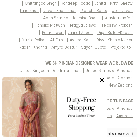
|
Chitrangda Singh
|
Randeep Hooda
|
Jonita
|
Krithi Shetty
|
Taha Shah
|
Dhvani Bhanushali
|
Pratibha Ranta
|
Uorfi Javed
|
Adah Sharma
|
Jasmine Bhasin
|
Alaviaa Jaaferi
|
Hansika Motwani
|
Pragya Jaiswal
|
Tejasswi Prakash
|
Palak Tiwari
|
Jannat Zubair
|
Diipa Büller-Khosla
|
Mithila Palkar
|
Ali Fazal
|
Avneet Kaur
|
Divya Khosla Kumar
|
Raashii Khanna
|
Amyra Dastur
|
Sayani Gupta
|
Prajakta Koli
WE SHIP INDIAN DESIGNER WEAR WORLDWIDE
|
United Kingdom
|
Australia
|
India
|
United States of America
|
Saudi Arabia
|
United Arab Emirates
|
Singapore
|
Canada
|
Hong Kong & more
|
Malaysia
|
New Zealand
VIEW REGIONAL VERSION OF THIS PAGE
|
Singapore
|
Canada
|
United Kingdom
|
United States of America
|
Arabic - United Arab Emirates
|
United Arab Emirates
|
Australia
IN
Copyright © 2026 Aza Fashions Pvt Ltd. All rights reserved.