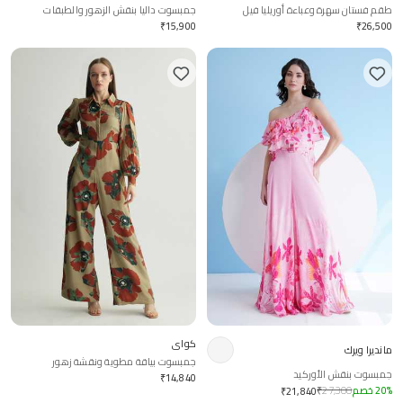
طقم فستان سهرة وعباءة أوريليا فيل
جمبسوت داليا بنقش الزهور والطبقات
₹
15,900
₹
26,500
كواي
مانديرا ويرك
جمبسوت بياقة مطوية ونقشة زهور
جمبسوت بنقش الأوركيد
₹
14,840
%
20
خصم
27,300
₹
₹
21,840