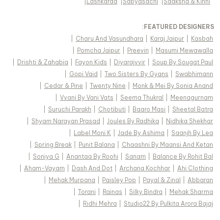
|
Lashkaraa
|
Sabyasachi
|
Saaksha & Kinni
FEATURED DESIGNERS:
|
Charu And Vasundhara
|
Karaj Jaipur
|
Kasbah
|
Pomcha Jaipur
|
Preevin
|
Masumi Mewawalla
|
Drishti & Zahabia
|
Fayon Kids
|
Diyarajvvir
|
Soup By Sougat Paul
|
Gopi Vaid
|
Two Sisters By Gyans
|
Swabhimann
|
Cedar & Pine
|
Twenty Nine
|
Monk & Mei By Sonia Anand
|
Vvani By Vani Vats
|
Seema Thukral
|
Meenagurnam
|
Suruchi Parakh
|
Chotibuti
|
Baaro Masi
|
Sheetal Batra
|
Shyam Narayan Prasad
|
Joules By Radhika
|
Nidhika Shekhar
|
Label Moni K
|
Jade By Ashima
|
Saanjh By Lea
|
Spring Break
|
Punit Balana
|
Chaashni By Maansi And Ketan
|
Soniya G
|
Anantaa By Roohi
|
Sanam
|
Balance By Rohit Bal
|
Aham-Vayam
|
Dash And Dot
|
Archana Kochhar
|
Ahi Clothing
|
Mehak Murpana
|
Paisley Pop
|
Payal & Zinal
|
Abbaran
|
Torani
|
Rainas
|
Silky Bindra
|
Mehak Sharma
|
Ridhi Mehra
|
Studio22 By Pulkita Arora Bajaj