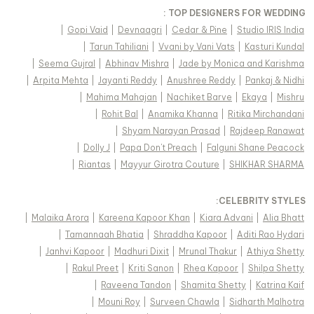
TOP DESIGNERS FOR WEDDING :
|
Gopi Vaid
|
Devnaagri
|
Cedar & Pine
|
Studio IRIS India
|
Tarun Tahiliani
|
Vvani by Vani Vats
|
Kasturi Kundal
|
Seema Gujral
|
Abhinav Mishra
|
Jade by Monica and Karishma
|
Arpita Mehta
|
Jayanti Reddy
|
Anushree Reddy
|
Pankaj & Nidhi
|
Mahima Mahajan
|
Nachiket Barve
|
Ekaya
|
Mishru
|
Rohit Bal
|
Anamika Khanna
|
Ritika Mirchandani
|
Shyam Narayan Prasad
|
Rajdeep Ranawat
|
Dolly J
|
Papa Don't Preach
|
Falguni Shane Peacock
|
Riantas
|
Mayyur Girotra Couture
|
SHIKHAR SHARMA
:
CELEBRITY STYLES
|
Malaika Arora
|
Kareena Kapoor Khan
|
Kiara Advani
|
Alia Bhatt
|
Tamannaah Bhatia
|
Shraddha Kapoor
|
Aditi Rao Hydari
|
Janhvi Kapoor
|
Madhuri Dixit
|
Mrunal Thakur
|
Athiya Shetty
|
Rakul Preet
|
Kriti Sanon
|
Rhea Kapoor
|
Shilpa Shetty
|
Raveena Tandon
|
Shamita Shetty
|
Katrina Kaif
|
Mouni Roy
|
Surveen Chawla
|
Sidharth Malhotra