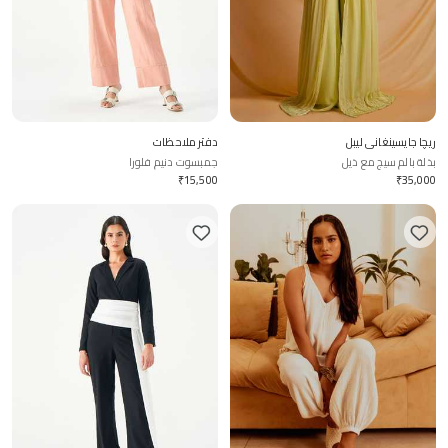
ريچا جايسينغاني ليبل
دفتر ملاحظات
بذلة بالم سيج مع ذيل
جمبسوت دنيم فلورا
₹
15,500
₹
35,000