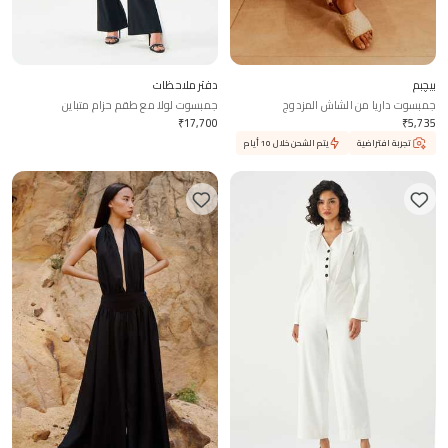
بيچبم
دفتر ملاحظات
جمبسوت داريا من الشاش المزدوج
جمبسوت لولا مع طقم حزام متباين
₹
17,700
₹
5,735
تجربة افتراضية
يتم الشحن خلال 10 أيام