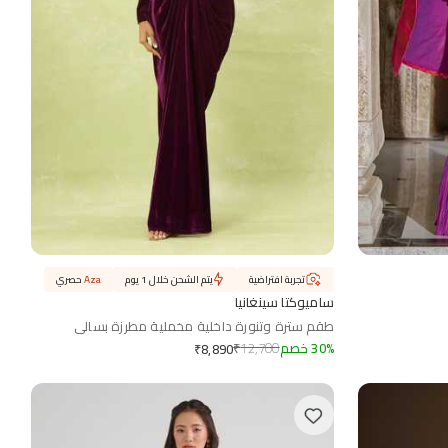
تجربة افتراضية
يتم الشحن خلال 1 يوم
Aza
حصري
ساميوكتا سينغانيا
طقم سترة وتنورة داخلية مخملية مطرزة بسالي
%
30
خصم
12,700
₹
₹
8,890