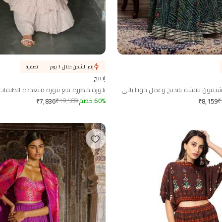
يتم الشحن خلال 1 يوم
تصفية
إينيچ
شيفون بنقشة بانديج وعمل جوتا باتي
بلوزة مطرزة مع تنورة متعددة الطبقات
₹
%
60
خصم
19,589
₹
₹
7,836
₹
8,159