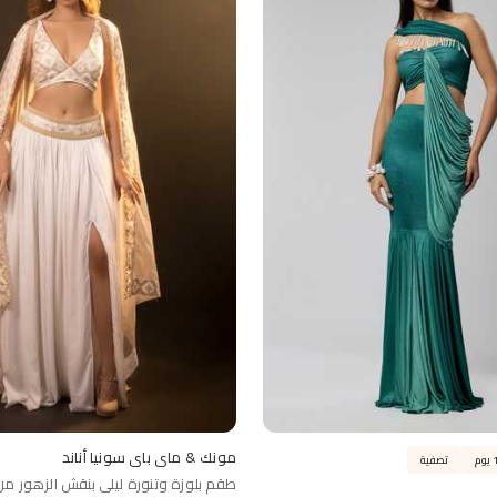
مونك & ماي باي سونيا أناند
تصفية
طقم بلوزة وتنورة ليلى بنقش الزهور من 