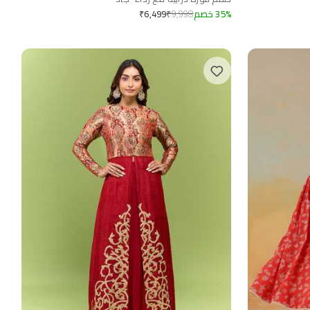
%
35
خصم
9,998
₹
₹
6,499