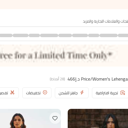
(
28
أنماط
)
تجربة افتراضية
جاهز للشحن
تخفيضات
تفصي