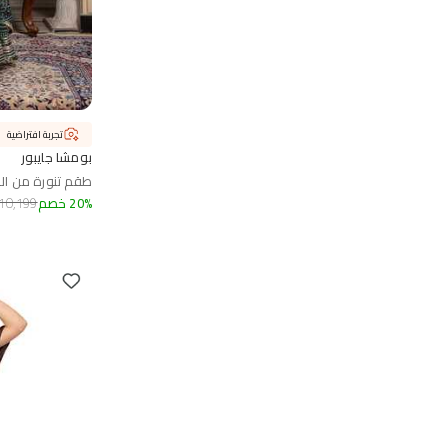
تجربة افتراضية
بومشا جايبور
طقم تنورة من ال
%
20
خصم
10,199