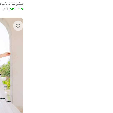
طقم بلوزة وتنورة
%
50
خصم
16,500