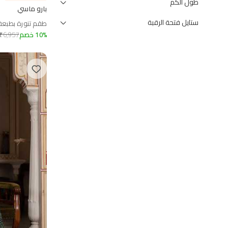
طول الكم
بارو ماسي
ستايل فتحة الرقبة
طقم تنورة بطبعة
%
10
خصم
6,957
₹