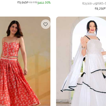
%
30
خصم
13,778
₹
₹
9,645
 كانتالوب متدرجة
₹
₹
8,250