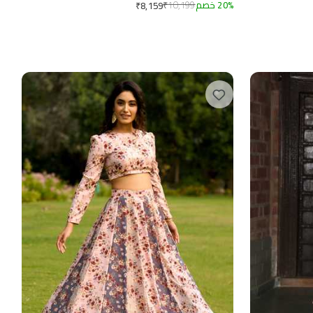
%
20
خصم
10,199
₹
₹
8,159