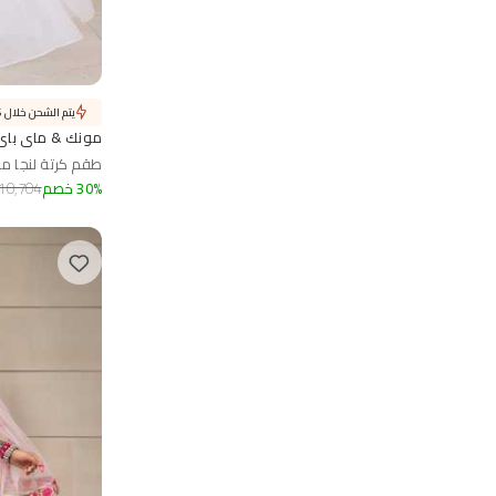
يتم الشحن خلال 6 أيام
مونك & ماي باي س
طقم كرتة لنجا مط
%
30
خصم
10,704