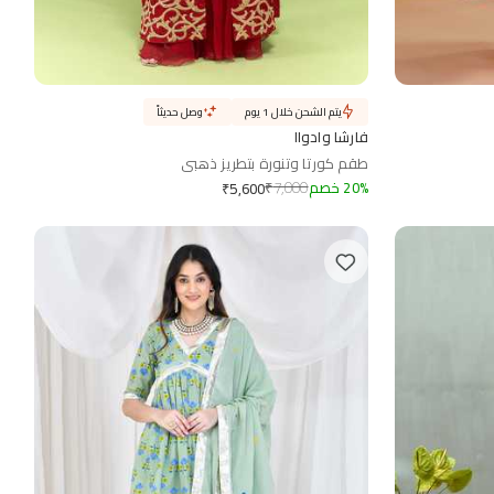
يتم الشحن خلال 1 يوم
وصل حديثاً
فارشا وادواا
طقم كورتا وتنورة بتطريز ذهبي
%
20
خصم
7,000
₹
₹
5,600