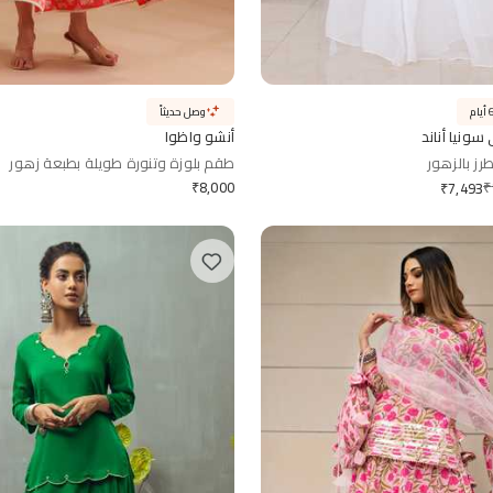
وصل حديثاً
ونيا أناند
أنشو واظوا
رز بالزهور
طقم بلوزة وتنورة طويلة بطبعة زهور
₹
8,000
₹
₹
7,493