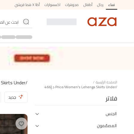
نساء
رجال
أطفال
مجوهرات
اكسسوارات
أظا X هما قريشي
/price/women's Lehenga Skirts Under د.إ466
الصفحة الرئيسية
/
/price/women's Lehenga Skirts Under د.إ466
فلاتر
جديد
الجنس
المصمّمون