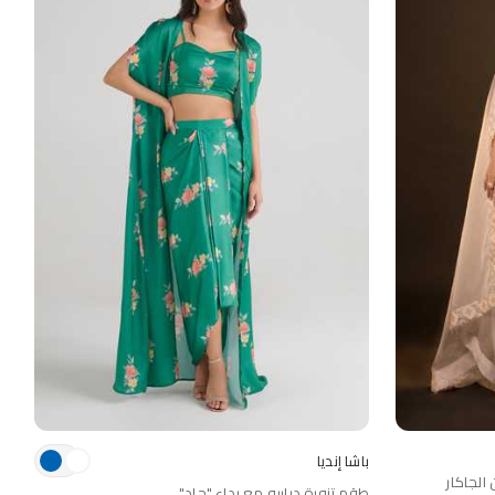
باشا إنديا
الجاكار
طقم تنورة درابيه مع رداء "جاد"