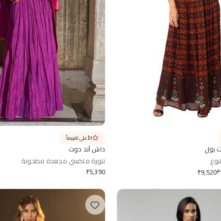
الأعلى تقييماً
 بول
داش آند دوت
بوع
تنورة ماكسي مجعدة مطحونة
₹
5,390
₹
₹
9,520