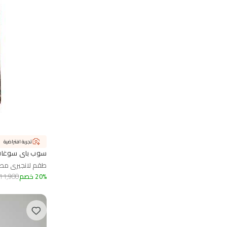
تجربة افتراضية
سوب باي سوغات
طقم لانجيري مط
%
20
خصم
11,900