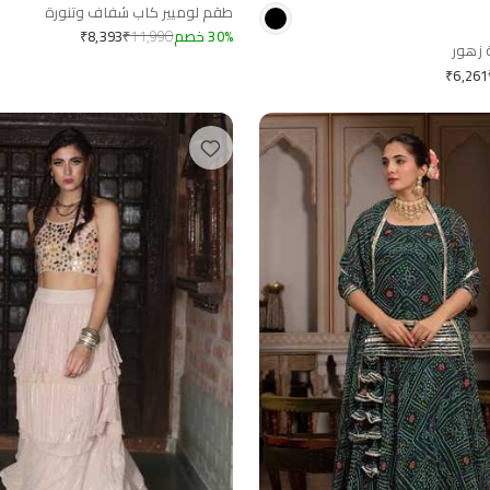
طقم لوميير كاب شفاف وتنورة
%
30
خصم
11,990
₹
₹
8,393
 زهور
₹
6,261