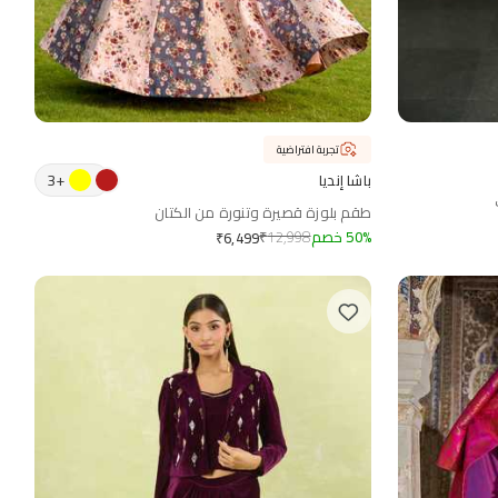
تجربة افتراضية
3
+
باشا إنديا
طقم بلوزة قصيرة وتنورة من الكتان
%
50
خصم
12,998
₹
₹
6,499