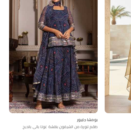
بومشا جايبور
طقم تنورة من الشيفون بنقشة غوتا باتي بانديج