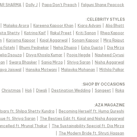
HAR SHARMA
|
Dolly J
|
Papa Don't Preach
|
Falguni Shane Peacock
:
CELEBRITY STYLES
|
Malaika Arora
|
Kareena Kapoor Khan
|
Kiara Advani
|
Alia Bhatt
ita Shetty
|
Katrina Kaif
|
Rakul Preet
|
Kriti Sanon
|
Rhea Kapoor
n
|
Karisma Kapoor
|
Kajal Aggarwal
|
Sonam Kapoor
|
Mira Rajput
a Fatehi
|
Bhumi Pednekar
|
Neha Dhupia
|
Esha Gupta
|
Dia Mirza
elia Dsouza
|
Divya Khosla Kumar
|
Pooja Hegde
|
Nauheed Cyrusi
san
|
Swara Bhasker
|
Sania Mirza
|
Shriya Saran
|
Nisha Aggarwal
gya Jaiswal
|
Hansika Motwani
|
Malavika Mohanan
|
Mithila Palkar
:
SHOP BY OCCASIONS
|
Christmas
|
Holi
|
Diwali
|
Destination Wedding
|
Sangeet
|
Roka
:
AZA MAGAZINE
oars ft. Shilpa Shetty Kundra
|
Becoming Herself ft. Huma Qureshi
ue ft. Shriya Saran
|
The Besties Edit ft. Kajal and Nisha Aggarwal
ncelled ft. Mrunal Thakur
|
The Sustainability Special ft. Dia Mirza
|
The Modern Bride ft. Shruti Haasan