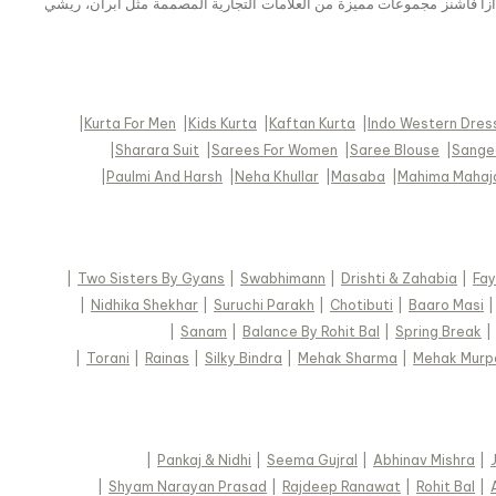
أحمر الملتهب والوردي الناعم. تضم أزا فاشنز مجموعات مميزة من العلامات التجارية المصممة مثل أبران، ريشي
|
Kurta For Men
|
Kids Kurta
|
Kaftan Kurta
|
Indo Western Dres
|
Sharara Suit
|
Sarees For Women
|
Saree Blouse
|
Sangee
|
Paulmi And Harsh
|
Neha Khullar
|
Masaba
|
Mahima Mahaj
|
Two Sisters By Gyans
|
Swabhimann
|
Drishti & Zahabia
|
Fay
|
Nidhika Shekhar
|
Suruchi Parakh
|
Chotibuti
|
Baaro Masi
|
Sanam
|
Balance By Rohit Bal
|
Spring Break
|
|
Torani
|
Rainas
|
Silky Bindra
|
Mehak Sharma
|
Mehak Murp
|
Pankaj & Nidhi
|
Seema Gujral
|
Abhinav Mishra
|
|
Shyam Narayan Prasad
|
Rajdeep Ranawat
|
Rohit Bal
|