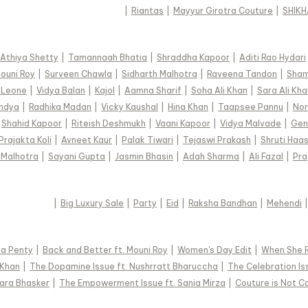
|
Riantas
|
Mayyur Girotra Couture
|
SHIK
Athiya Shetty
|
Tamannaah Bhatia
|
Shraddha Kapoor
|
Aditi Rao Hydari
ouni Roy
|
Surveen Chawla
|
Sidharth Malhotra
|
Raveena Tandon
|
Sham
 Leone
|
Vidya Balan
|
Kajol
|
Aamna Sharif
|
Soha Ali Khan
|
Sara Ali Kha
andya
|
Radhika Madan
|
Vicky Kaushal
|
Hina Khan
|
Taapsee Pannu
|
Nor
Shahid Kapoor
|
Riteish Deshmukh
|
Vaani Kapoor
|
Vidya Malvade
|
Gen
Prajakta Koli
|
Avneet Kaur
|
Palak Tiwari
|
Tejaswi Prakash
|
Shruti Haa
 Malhotra
|
Sayani Gupta
|
Jasmin Bhasin
|
Adah Sharma
|
Ali Fazal
|
Pra
|
Big Luxury Sale
|
Party
|
Eid
|
Raksha Bandhan
|
Mehendi
ana Penty
|
Back and Better ft. Mouni Roy
|
Women's Day Edit
|
When She R
 Khan
|
The Dopamine Issue ft. Nushrratt Bharuccha
|
The Celebration Iss
wara Bhasker
|
The Empowerment Issue ft. Sania Mirza
|
Couture is Not Ca