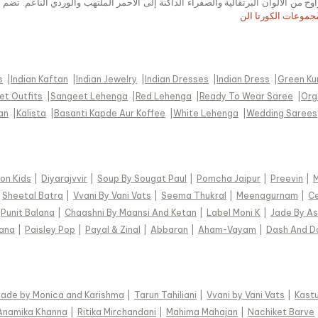
 مجموعات الكورتا الأنيقة للمناسبات النسائية بأقل من 50000، تتراوح من الألوان البرتقالية والصفراء الداكنة إلى ال
جموعات الكورتا الن
s
|
Indian Kaftan
|
Indian Jewelry
|
Indian Dresses
|
Indian Dress
|
Green Ku
t Outfits
|
Sangeet Lehenga
|
Red Lehenga
|
Ready To Wear Saree
|
Org
an
|
Kalista
|
Basanti Kapde Aur Koffee
|
White Lehenga
|
Wedding Sarees
on Kids
|
Diyarajvvir
|
Soup By Sougat Paul
|
Pomcha Jaipur
|
Preevin
|
|
Sheetal Batra
|
Vvani By Vani Vats
|
Seema Thukral
|
Meenagurnam
|
Ce
Punit Balana
|
Chaashni By Maansi And Ketan
|
Label Moni K
|
Jade By A
ana
|
Paisley Pop
|
Payal & Zinal
|
Abbaran
|
Aham-Vayam
|
Dash And D
Jade by Monica and Karishma
|
Tarun Tahiliani
|
Vvani by Vani Vats
|
Kastu
Anamika Khanna
|
Ritika Mirchandani
|
Mahima Mahajan
|
Nachiket Barve