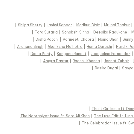
|
Shilpa Shetty
|
Janhvi Kapoor
|
Madhuri Dixit
|
Mrunal Thakur
|
|
Tara Sutaria
|
Sonakshi Sinha
|
Deepika Padukone
|
M
|
Disha Patani
|
Parineeti Chopra
|
Naina Bhan
|
Sunny
|
Archana Singh
|
Akanksha Malhotra
|
Huma Qureshi
|
Hardik P
|
Diana Penty
|
Kangana Ranaut
|
Jacqueline Fernandez
|
|
Amyra Dastur
|
Raashii Khanna
|
Jannat Zubair
|
|
Rasika Dugal
|
Sanya
|
The It Girl Issue ft. Di
|
The Nooraniyat Issue ft. Sara Ali Khan
|
The Luxe Edit ft. Hina
|
The Celebration Issue ft. S