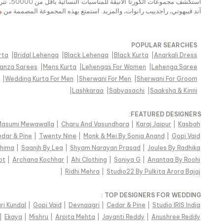
استكشف
آند فيبهوتي، راجدييب رانوات، والمزيد. استمتع بهذه المجموعة المصممة من
م
POPULAR SEARCHES
rta
|
Bridal Lehenga
|
Black Lehenga
|
Black Kurta
|
Anarkali Dress
anza Sarees
|
Mens Kurta
|
Lehengas For Women
|
Lehenga Saree
|
Wedding Kurta For Men
|
Sherwani For Men
|
Sherwani For Groom
|
Lashkaraa
|
Sabyasachi
|
Saaksha & Kinni
FEATURED DESIGNERS:
Masumi Mewawalla
|
Charu And Vasundhara
|
Karaj Jaipur
|
Kasbah
dar & Pine
|
Twenty Nine
|
Monk & Mei By Sonia Anand
|
Gopi Vaid
shima
|
Saanjh By Lea
|
Shyam Narayan Prasad
|
Joules By Radhika
ot
|
Archana Kochhar
|
Ahi Clothing
|
Soniya G
|
Anantaa By Roohi
|
Ridhi Mehra
|
Studio22 By Pulkita Arora Bajaj
TOP DESIGNERS FOR WEDDING :
ri Kundal
|
Gopi Vaid
|
Devnaagri
|
Cedar & Pine
|
Studio IRIS India
|
Ekaya
|
Mishru
|
Arpita Mehta
|
Jayanti Reddy
|
Anushree Reddy