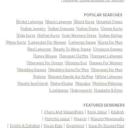
|
Designer Saree Blouses for Women
POPULAR SEARCHES
|
Bridal Lehenga
|
Black Lehenga
|
Black Kurta
|
Anarkali Dress
|
Indian Jewelry
|
Indian Dresses
|
Indian Dress
|
Green Kurta
|
Kids Kurta
|
Kaftan Kurta
|
Indo Western Dress
|
Indian Kaftan
|
Mens Kurta
|
Lehengas For Women
|
Lehenga Saree
|
Kurta For Men
|
Red Lehenga
|
Ready To Wear Saree
|
Organza Sarees
|
Saree Blouse
|
Sangeet Outfits
|
Sangeet Lehenga
|
Sherwani For Groom
|
Sharara Suit
|
Sarees For Women
|
Wedding Sarees
|
Wedding Kurta For Men
|
Sherwani For Men
|
Kalista
|
Basanti Kapde Aur Koffee
|
White Lehenga
|
Paulmi And Harsh
|
Neha Khullar
|
Masaba
|
Mahima Mahajan
|
Lashkaraa
|
Sabyasachi
|
Saaksha & Kinni
FEATURED DESIGNERS:
|
Charu And Vasundhara
|
Karaj Jaipur
|
Kasbah
|
Pomcha Jaipur
|
Preevin
|
Masumi Mewawalla
|
Drishti & Zahabia
|
Fayon Kids
|
Diyarajvvir
|
Soup By Sougat Paul