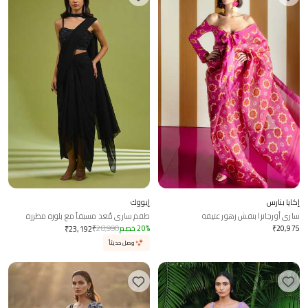
إكايا بنارس
إيووك
ساري أورجانزا بنقش زهور عتيقة
طقم ساري مُعد مسبقاً مع بلوزة مطرزة
20,975
₹
%
20
خصم
28,990
₹
₹
23,192
وصل حديثاً