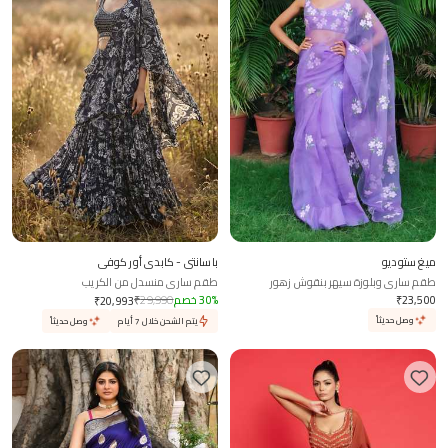
ميغ ستوديو
باسانتي - كابدي أور كوفي
طقم ساري وبلوزة سيهر بنقوش زهور
طقم ساري منسدل من الكريب
مرسومة باليد
23,500
₹
%
30
خصم
29,990
₹
₹
20,993
وصل حديثاً
يتم الشحن خلال 7 أيام
وصل حديثاً