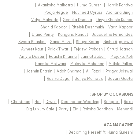
|
Akanksha Malhotra
|
Huma Qureshi
|
Hardik Pandya
|
Pooja Hegde
|
Nauheed Cyrusi
|
Archana Singh
|
Vidya Malvade
|
Genelia Dsouza
|
Divya Khosla Kumar
|
Shahid Kapoor
|
Riteish Deshmukh
|
Vaani Kapoor
|
Diana Penty
|
Kangana Ranaut
|
Jacqueline Fernandez
|
Swara Bhasker
|
Sania Mirza
|
Shriya Saran
|
Nisha Aggarwal
|
Avneet Kaur
|
Palak Tiwari
|
Tejaswi Prakash
|
Shruti Haasan
|
Amyra Dastur
|
Raashii Khanna
|
Jannat Zubair
|
Prajakta Koli
|
Hansika Motwani
|
Malavika Mohanan
|
Mithila Palkar
|
Jasmin Bhasin
|
Adah Sharma
|
Ali Fazal
|
Pragya Jaiswal
|
Rasika Dugal
|
Sanya Malhotra
|
Sayani Gupta
:
SHOP BY OCCASIONS
|
Christmas
|
Holi
|
Diwali
|
Destination Wedding
|
Sangeet
|
Roka
|
Big Luxury Sale
|
Party
|
Eid
|
Raksha Bandhan
|
Mehendi
:
AZA MAGAZINE
|
Becoming Herself ft. Huma Qureshi