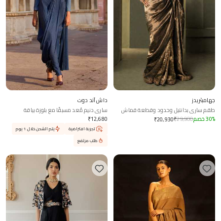
جهامبثريدز
داش آند دوت
طقم ساري بدانتيل وحدود وقطعة قماش
ساري دنيم مُعد مسبقًا مع بلوزة بياقة
بلوزة غير مخيطة
شريطية
%
30
خصم
29,900
₹
12,680
₹
₹
20,930
تجربة افتراضية
يتم الشحن خلال 1 يوم
طلب مرتفع