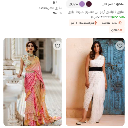
بنانا لابز
207
+
ساميوكتا سينغانيا
ساري قطن مجعد
ساري باناراسي أرجواني منسوج بخيوط الزاري
₹
6,990
مع بلوزة
%
50
خصم
12,900
₹
₹
6,450
تجربة افتراضية
يتم الشحن خلال 9 أيام
Aza
حصري