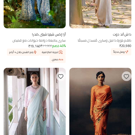
داش آند دوت
أزا إكس شيلپا شيتي كندرا
طقم بلوزة دانتيل وساري مُنسدل مسبقًا
ساري بطبعة دوامة حيوانات مع قميص
20,980
₹
%
40
خصم
31,900
₹
₹
19,140
وصل حديثاً
تجربة افتراضية
يتم الشحن خلال 4 أيام
Aza
حصري