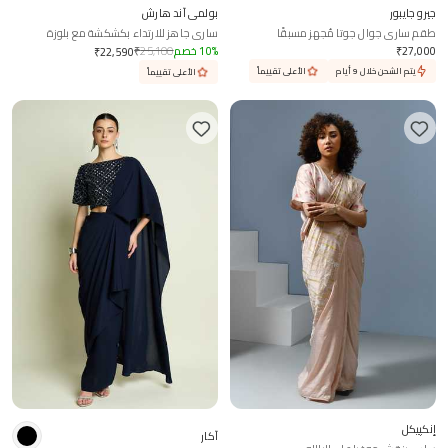
جيرو جايبور
بولمي آند هارش
طقم ساري جوال جوتا مُجهز مسبقًا
ساري جاهز للارتداء بكشكشة مع بلوزة
27,000
₹
%
10
خصم
25,100
₹
₹
22,590
يتم الشحن خلال 9 أيام
الأعلى تقييماً
الأعلى تقييماً
إنكپيكل
آكار