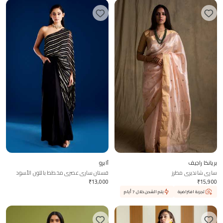
بريانكا راجيف
آابرو
ساري شانديري مطرز
فستان ساري عصري مخطط باللون الأسود
₹
13,000
₹
15,900
تجربة افتراضية
يتم الشحن خلال 7 أيام