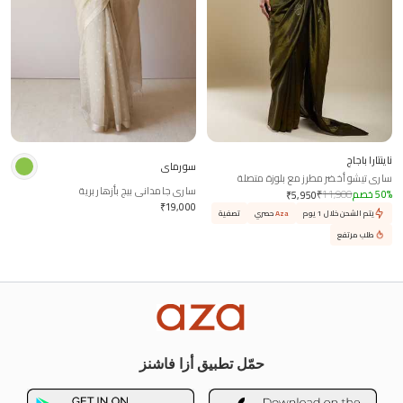
ناينتارا باجاج
سورماي
ساري تيشو أخضر مطرز مع بلوزة متصلة
ساري جامداني بيج بأزهار برية
%
50
خصم
11,900
₹
₹
5,950
₹
19,000
يتم الشحن خلال 1 يوم
Aza
حصري
تصفية
طلب مرتفع
حمّل تطبيق أزا فاشنز