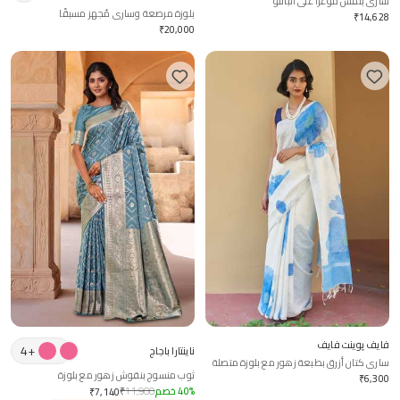
ساري بنقش موغرا على الباللو
بلوزة مرصعة وساري مُجهز مسبقًا
₹
14,628
₹
20,000
فايف پوينت فايف
4
+
ناينتارا باجاج
ساري كتان أزرق بطبعة زهور مع بلوزة متصلة
ثوب منسوج بنقوش زهور مع بلوزة
₹
6,300
%
40
خصم
11,900
₹
₹
7,140