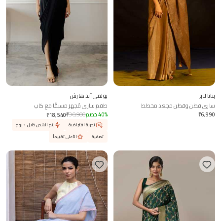
بنانا لابز
بولمي آند هارش
ساري قطن وقطن مجعد مخطط
طقم ساري مُجهز مسبقًا مع كاب
6,990
₹
%
40
خصم
30,900
₹
₹
18,540
تجربة افتراضية
يتم الشحن خلال 1 يوم
تصفية
الأعلى تقييماً