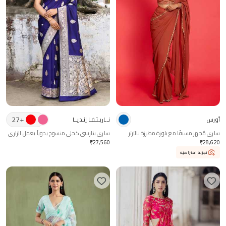
27
+
أورس
نــاريـتـفـا إنـديــا
ساري مُجهز مسبقًا مع بلوزة مطرزة بالترتر
ساري بنارسي كحلي منسوج يدوياً بعمل الزاري
مع بلوزة جاهزة
₹
27,560
₹
28,620
تجربة افتراضية