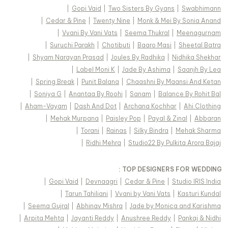
|
Gopi Vaid
|
Two Sisters By Gyans
|
Swabhimann
|
Cedar & Pine
|
Twenty Nine
|
Monk & Mei By Sonia Anand
|
Vvani By Vani Vats
|
Seema Thukral
|
Meenagurnam
|
Suruchi Parakh
|
Chotibuti
|
Baaro Masi
|
Sheetal Batra
|
Shyam Narayan Prasad
|
Joules By Radhika
|
Nidhika Shekhar
|
Label Moni K
|
Jade By Ashima
|
Saanjh By Lea
|
Spring Break
|
Punit Balana
|
Chaashni By Maansi And Ketan
|
Soniya G
|
Anantaa By Roohi
|
Sanam
|
Balance By Rohit Bal
|
Aham-Vayam
|
Dash And Dot
|
Archana Kochhar
|
Ahi Clothing
|
Mehak Murpana
|
Paisley Pop
|
Payal & Zinal
|
Abbaran
|
Torani
|
Rainas
|
Silky Bindra
|
Mehak Sharma
|
Ridhi Mehra
|
Studio22 By Pulkita Arora Bajaj
TOP DESIGNERS FOR WEDDING :
|
Gopi Vaid
|
Devnaagri
|
Cedar & Pine
|
Studio IRIS India
|
Tarun Tahiliani
|
Vvani by Vani Vats
|
Kasturi Kundal
|
Seema Gujral
|
Abhinav Mishra
|
Jade by Monica and Karishma
|
Arpita Mehta
|
Jayanti Reddy
|
Anushree Reddy
|
Pankaj & Nidhi