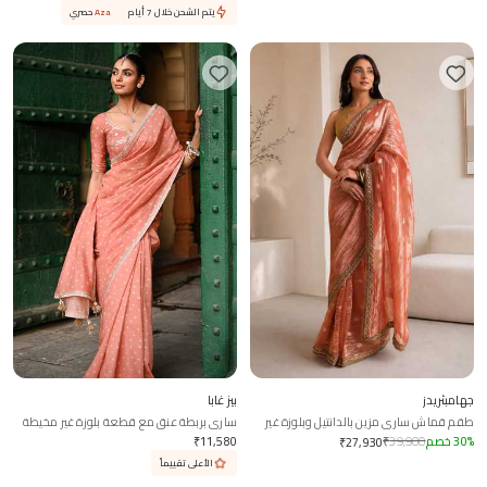
يتم الشحن خلال 7 أيام
Aza
حصري
جهامبثريدز
بيز غابا
طقم قماش ساري مزين بالدانتيل وبلوزة غير
ساري بربطة عنق مع قطعة بلوزة غير مخيطة
مخيطة
%
30
خصم
39,900
₹
11,580
₹
₹
27,930
الأعلى تقييماً