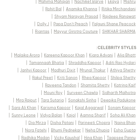
|
Mahima Mahajan
|
Nachiket Barve
|
Ekaya
|
Mishru
|
Rohit Bal
|
Anamika Khanna
|
Ritika Mirchandani
|
Shyam Narayan Prasad
|
Rajdeep Ranawat
|
Dolly J
|
Papa Don't Preach
|
Falguni Shane Peacock
|
Riantas
|
Mayyur Girotra Couture
|
SHIKHAR SHARMA
:
CELEBRITY STYLES
|
Malaika Arora
|
Kareena Kapoor Khan
|
Kiara Advani
|
Alia Bhatt
|
Tamannaah Bhatia
|
Shraddha Kapoor
|
Aditi Rao Hydari
|
Janhvi Kapoor
|
Madhuri Dixit
|
Mrunal Thakur
|
Athiya Shetty
|
Rakul Preet
|
Kriti Sanon
|
Rhea Kapoor
|
Shilpa Shetty
|
Raveena Tandon
|
Shamita Shetty
|
Katrina Kaif
|
Mouni Roy
|
Surveen Chawla
|
Sidharth Malhotra
|
Mira Rajput
|
Tara Sutaria
|
Sonakshi Sinha
|
Deepika Padukone
|
Sara Ali Khan
|
Karisma Kapoor
|
Kajal Aggarwal
|
Sonam Kapoor
|
Sunny Leone
|
Vidya Balan
|
Kajol
|
Aamna Sharif
|
Soha Ali Khan
|
Dia Mirza
|
Disha Patani
|
Parineeti Chopra
|
Naina Bhan
|
Nora Fatehi
|
Bhumi Pednekar
|
Neha Dhupia
|
Esha Gupta
|
Radhika Madan
|
Vicky Kaushal
|
Hina Khan
|
Taapsee Pannu