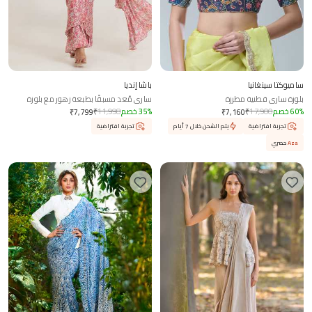
ساميوكتا سينغانيا
باشا إنديا
بلوزة ساري قطنية مطرزة
ساري مُعد مسبقًا بطبعة زهور مع بلوزة
%
60
خصم
17,900
₹
%
35
خصم
11,998
₹
₹
7,799
₹
7,160
تجربة افتراضية
يتم الشحن خلال 7 أيام
تجربة افتراضية
Aza
حصري