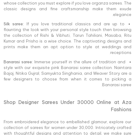
whose collection you must explore if you love organza sarees. The
classic designs and fine craftsmanship make them exude
elegance.
Silk saree:
If you love traditional classics and are up to
flaunting the look with your personal style touch then browsing
the collection of Rishi & Vibhuti, Tarun Tahiliani, Masaba, Ritu
Kumar and Prisho is a wise choice. The captivating designs and
prints make them an apt option to style at weddings and
receptions.
Banarasi saree:
Immerse yourself in the allure of tradition and
style with our exquisite pink Banarasi saree collection. Naintara
Bajaj, Nitika Gujral, Samyukta Singhania, and Weaver Story are a
few designers to choose from when it comes to picking a
Banarasi saree.
Shop Designer Sarees Under 30000 Online at Aza
Fashions
From embroidered elegance to embellished glamour, explore our
collection of sarees for women under 30,000. Intricately crafted
with thoughtful designs and attention to detail, we make sure