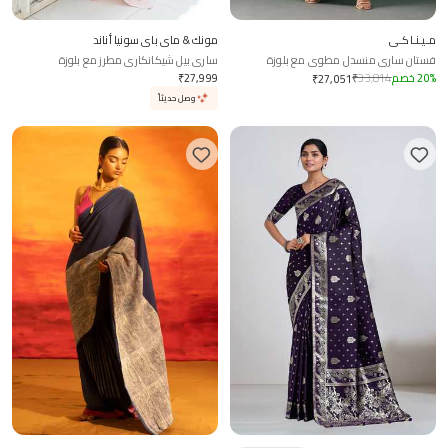
مـيـنـاكـي
مونك & ماي باي سونيا أناند
فستان ساري منسدل مطوي مع بلوزة
ساري بيل شيكانكاري مطرز مع بلوزة
%
20
خصم
33,814
₹
27,999
₹
₹
27,051
وصل حديثاً