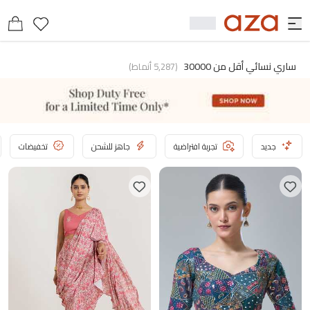
ساري نسائي أقل من 30000
(
5,287
أنماط
)
جديد
تجربة افتراضية
جاهز للشحن
تخفيضات