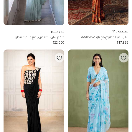
ستوديو 113
ليبل نيمبس
ساري ميرا مطبوع مع بلوزة متطابقة
طقم ساري شانديري مع جاكيت مطرز
₹
22,000
₹
17,985