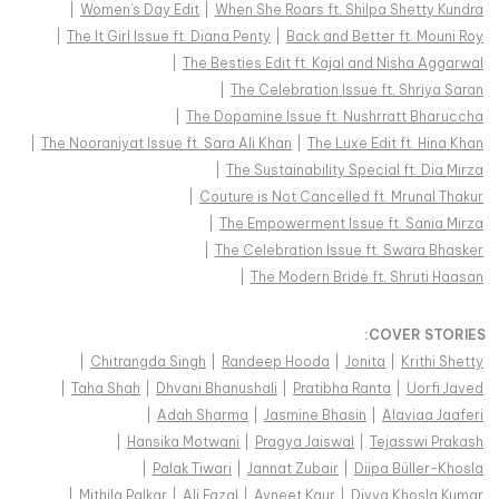
|
Women's Day Edit
|
When She Roars ft. Shilpa Shetty Kundra
|
The It Girl Issue ft. Diana Penty
|
Back and Better ft. Mouni Roy
|
The Besties Edit ft. Kajal and Nisha Aggarwal
|
The Celebration Issue ft. Shriya Saran
|
The Dopamine Issue ft. Nushrratt Bharuccha
|
The Nooraniyat Issue ft. Sara Ali Khan
|
The Luxe Edit ft. Hina Khan
|
The Sustainability Special ft. Dia Mirza
|
Couture is Not Cancelled ft. Mrunal Thakur
|
The Empowerment Issue ft. Sania Mirza
|
The Celebration Issue ft. Swara Bhasker
|
The Modern Bride ft. Shruti Haasan
:
COVER STORIES
|
Chitrangda Singh
|
Randeep Hooda
|
Jonita
|
Krithi Shetty
|
Taha Shah
|
Dhvani Bhanushali
|
Pratibha Ranta
|
Uorfi Javed
|
Adah Sharma
|
Jasmine Bhasin
|
Alaviaa Jaaferi
|
Hansika Motwani
|
Pragya Jaiswal
|
Tejasswi Prakash
|
Palak Tiwari
|
Jannat Zubair
|
Diipa Büller-Khosla
|
Mithila Palkar
|
Ali Fazal
|
Avneet Kaur
|
Divya Khosla Kumar