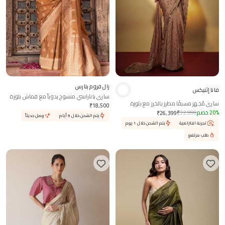
زال فروم بنارس
فانا إثنيكس
ساري باناراسي منسوج يدوياً مع قماش بلوزة
ساري مُجهز مسبقًا مطرز بالخرز مع بلوزة
غير مخيطة
₹
18,500
%
20
خصم
32,999
₹
₹
26,399
يتم الشحن خلال 9 أيام
وصل حديثاً
تجربة افتراضية
يتم الشحن خلال 1 يوم
طلب مرتفع