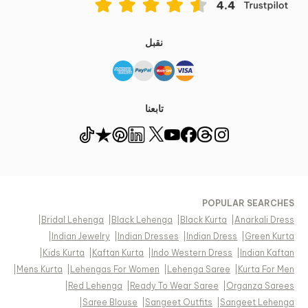
نقبل
تابعنا
POPULAR SEARCHES
|
Bridal Lehenga
|
Black Lehenga
|
Black Kurta
|
Anarkali Dress
|
Indian Jewelry
|
Indian Dresses
|
Indian Dress
|
Green Kurta
|
Kids Kurta
|
Kaftan Kurta
|
Indo Western Dress
|
Indian Kaftan
|
Mens Kurta
|
Lehengas For Women
|
Lehenga Saree
|
Kurta For Men
|
Red Lehenga
|
Ready To Wear Saree
|
Organza Sarees
|
Saree Blouse
|
Sangeet Outfits
|
Sangeet Lehenga