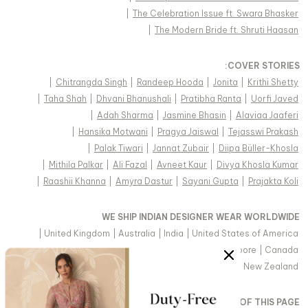
|
The Celebration Issue ft. Swara Bhasker
|
The Modern Bride ft. Shruti Haasan
:
COVER STORIES
|
Chitrangda Singh
|
Randeep Hooda
|
Jonita
|
Krithi Shetty
|
Taha Shah
|
Dhvani Bhanushali
|
Pratibha Ranta
|
Uorfi Javed
|
Adah Sharma
|
Jasmine Bhasin
|
Alaviaa Jaaferi
|
Hansika Motwani
|
Pragya Jaiswal
|
Tejasswi Prakash
|
Palak Tiwari
|
Jannat Zubair
|
Diipa Büller-Khosla
|
Mithila Palkar
|
Ali Fazal
|
Avneet Kaur
|
Divya Khosla Kumar
|
Raashii Khanna
|
Amyra Dastur
|
Sayani Gupta
|
Prajakta Koli
WE SHIP INDIAN DESIGNER WEAR WORLDWIDE
|
United Kingdom
|
Australia
|
India
|
United States of America
|
Saudi Arabia
|
United Arab Emirates
|
Singapore
|
Canada
|
Hong Kong & more
|
Malaysia
|
New Zealand
VIEW REGIONAL VERSION OF THIS PAGE