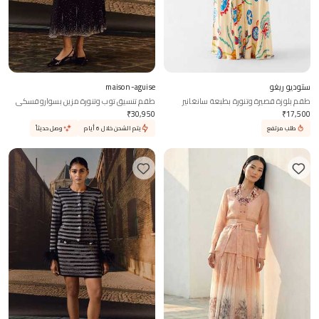
ستوديو ريغو
maison-aguise
طقم بلوزة قصيرة وتنورة بطبعة سانغانير
طقم تنسيق توب وتنورة مزين بسواروفسكي
₹
30,950
₹
17,500
طلب مرتفع
يتم الشحن خلال 6 أيام
وصل حديثاً