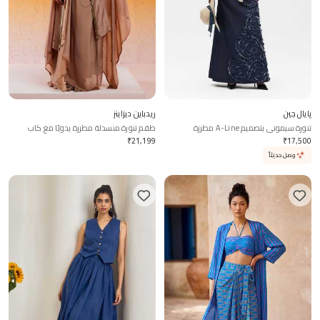
پايال جين
ريدباين ديزاينز
تنورة سيموني بتصميم A-Line مطرزة
طقم تنورة منسدلة مطرزة يدويًا مع كاب
₹
21,199
₹
17,500
وصل حديثاً