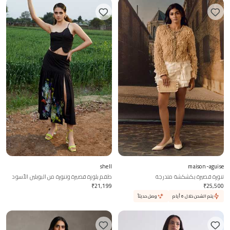
shell
maison-aguise
تنورة قصيرة بكشكشة متدرجة
طقم بلوزة قصيرة وتنورة من البوبلين الأسود
₹
21,199
₹
25,500
يتم الشحن خلال 6 أيام
وصل حديثاً