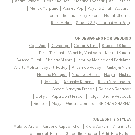
|
Aham-Vayam
|
Dash And Dot
|
Archana Kochhar
|
Ahi Clothing
|
Mehak Murpana
|
Paisley Pop
|
Payal & Zinal
|
Abbaran
|
Torani
|
Rainas
|
Silky Bindra
|
Mehak Sharma
|
Ridhi Mehra
|
Studio22 By Pulkita Arora Bajaj
TOP DESIGNERS FOR WEDDING :
|
Gopi Vaid
|
Devnaagri
|
Cedar & Pine
|
Studio IRIS India
|
Tarun Tahiliani
|
Vvani by Vani Vats
|
Kasturi Kundal
|
Seema Gujral
|
Abhinav Mishra
|
Jade by Monica and Karishma
|
Arpita Mehta
|
Jayanti Reddy
|
Anushree Reddy
|
Pankaj & Nidhi
|
Mahima Mahajan
|
Nachiket Barve
|
Ekaya
|
Mishru
|
Rohit Bal
|
Anamika Khanna
|
Ritika Mirchandani
|
Shyam Narayan Prasad
|
Rajdeep Ranawat
|
Dolly J
|
Papa Don't Preach
|
Falguni Shane Peacock
|
Riantas
|
Mayyur Girotra Couture
|
SHIKHAR SHARMA
:
CELEBRITY STYLES
|
Malaika Arora
|
Kareena Kapoor Khan
|
Kiara Advani
|
Alia Bhatt
|
Tamannaah Bhatia
|
Shraddha Kapoor
|
Aditi Rao Hydari