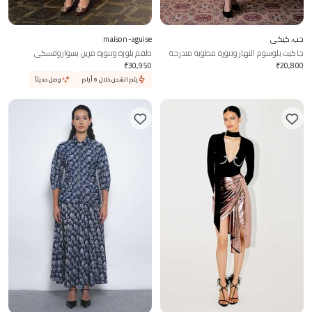
حب، كيكي
maison-aguise
جاكيت بلوسوم النهار وتنورة مطوية متدرجة
طقم بلوزة وتنورة مزين بسواروفسكي
اللون
₹
30,950
₹
20,800
يتم الشحن خلال 6 أيام
وصل حديثاً