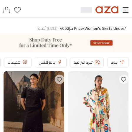
/price/women's Skirts Under د.إ4652
(
8,592
أنماط
)
جديد
تجربة افتراضية
جاهز للشحن
تخفيضات