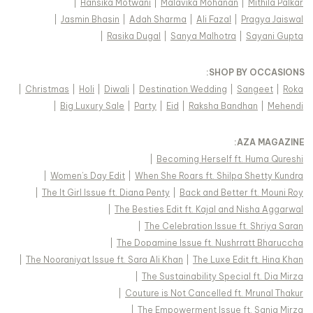
|
Hansika Motwani
|
Malavika Mohanan
|
Mithila Palkar
|
Jasmin Bhasin
|
Adah Sharma
|
Ali Fazal
|
Pragya Jaiswal
|
Rasika Dugal
|
Sanya Malhotra
|
Sayani Gupta
:
SHOP BY OCCASIONS
|
Christmas
|
Holi
|
Diwali
|
Destination Wedding
|
Sangeet
|
Roka
|
Big Luxury Sale
|
Party
|
Eid
|
Raksha Bandhan
|
Mehendi
:
AZA MAGAZINE
|
Becoming Herself ft. Huma Qureshi
|
Women's Day Edit
|
When She Roars ft. Shilpa Shetty Kundra
|
The It Girl Issue ft. Diana Penty
|
Back and Better ft. Mouni Roy
|
The Besties Edit ft. Kajal and Nisha Aggarwal
|
The Celebration Issue ft. Shriya Saran
|
The Dopamine Issue ft. Nushrratt Bharuccha
|
The Nooraniyat Issue ft. Sara Ali Khan
|
The Luxe Edit ft. Hina Khan
|
The Sustainability Special ft. Dia Mirza
|
Couture is Not Cancelled ft. Mrunal Thakur
|
The Empowerment Issue ft. Sania Mirza