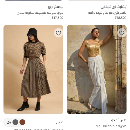
تيشارث باي شيفاني
ليه ستوديوز
طقم بلوزة مزينة وتنورة درابيه
تنورة سوميير مطبوعة مطوية ميدي
₹
17,800
₹
18,500
داش آند دوت
2
+
ماتي
صدرية منظمة مع تنورة