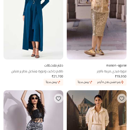
maison-aguise
دفتر ملاحظات
تنورة ميدي مزينة بالترتر
طقم جاكيت وتنورة مِشاعل بتطريز متباين
₹
21,700
₹
19,950
يتم الشحن خلال 6 أيام
وصل حديثاً
وصل حديثاً