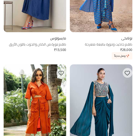
نوتانكي
مايسولوس
طقم جاكيت وتنورة بطبعة متعرجة
طقم تنورة من الكتان والجوت باللون الأزرق
الداكن
₹
13,500
₹
28,000
وصل حديثاً