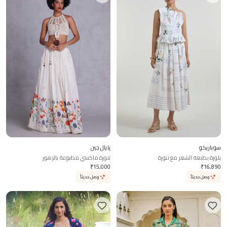
سوباريكو
پايال جين
بلوزة بطبعة الشعر مع تنورة
تنورة ماكسي مطبوعة بالزهور
₹
15,000
₹
16,890
وصل حديثاً
وصل حديثاً