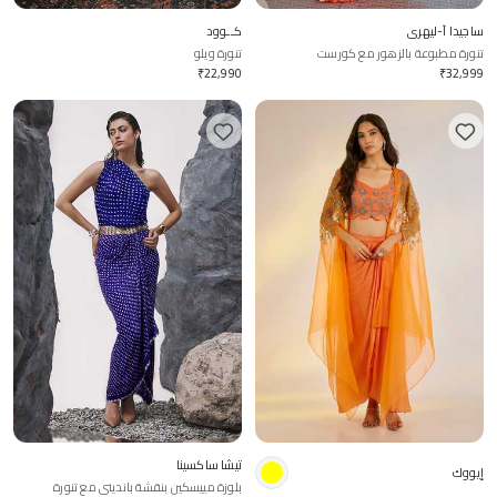
ساجيدا آ-ليهري
كــوود
تنورة مطبوعة بالزهور مع كورست
تنورة ويلو
₹
22,990
₹
32,999
تيشا ساكسينا
إيووك
بلوزة مييسكين بنقشة بانديني مع تنورة