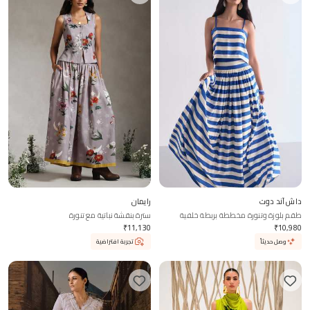
داش آند دوت
رايمان
طقم بلوزة وتنورة مخططة بربطة خلفية
سترة بنقشة نباتية مع تنورة
₹
11,130
₹
10,980
وصل حديثاً
تجربة افتراضية