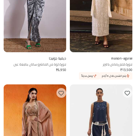
maison-aguise
ديفينا جونيجا
تنورة قلم رصاص بالترتر
تنورة لونا من الماشرو ساتان بطبعة عين
₹
6,950
₹
13,500
يتم الشحن خلال 6 أيام
وصل حديثاً