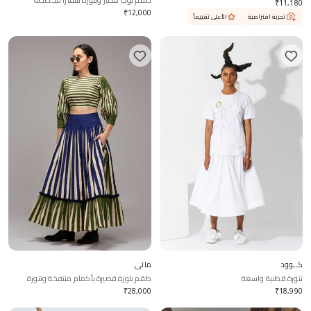
طقم توب قصير وتنورة سفارا مخططة
₹
11,180
₹
12,000
تجربة افتراضية
الأعلى تقييماً
كــوود
ماتي
تنورة قطنية واسعة
طقم بلوزة قصيرة بأكمام منتفخة وتنورة
بكسرات مخططة
₹
28,000
₹
18,990