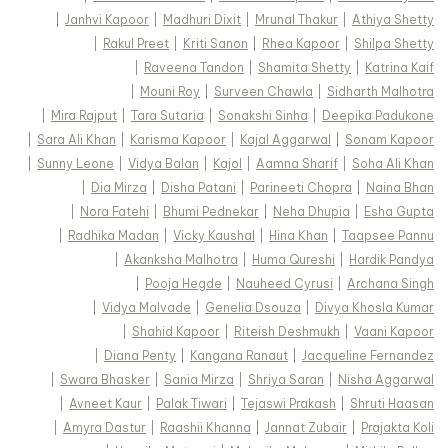
|
Janhvi Kapoor
|
Madhuri Dixit
|
Mrunal Thakur
|
Athiya Shetty
|
Rakul Preet
|
Kriti Sanon
|
Rhea Kapoor
|
Shilpa Shetty
|
Raveena Tandon
|
Shamita Shetty
|
Katrina Kaif
|
Mouni Roy
|
Surveen Chawla
|
Sidharth Malhotra
|
Mira Rajput
|
Tara Sutaria
|
Sonakshi Sinha
|
Deepika Padukone
|
Sara Ali Khan
|
Karisma Kapoor
|
Kajal Aggarwal
|
Sonam Kapoor
|
Sunny Leone
|
Vidya Balan
|
Kajol
|
Aamna Sharif
|
Soha Ali Khan
|
Dia Mirza
|
Disha Patani
|
Parineeti Chopra
|
Naina Bhan
|
Nora Fatehi
|
Bhumi Pednekar
|
Neha Dhupia
|
Esha Gupta
|
Radhika Madan
|
Vicky Kaushal
|
Hina Khan
|
Taapsee Pannu
|
Akanksha Malhotra
|
Huma Qureshi
|
Hardik Pandya
|
Pooja Hegde
|
Nauheed Cyrusi
|
Archana Singh
|
Vidya Malvade
|
Genelia Dsouza
|
Divya Khosla Kumar
|
Shahid Kapoor
|
Riteish Deshmukh
|
Vaani Kapoor
|
Diana Penty
|
Kangana Ranaut
|
Jacqueline Fernandez
|
Swara Bhasker
|
Sania Mirza
|
Shriya Saran
|
Nisha Aggarwal
|
Avneet Kaur
|
Palak Tiwari
|
Tejaswi Prakash
|
Shruti Haasan
|
Amyra Dastur
|
Raashii Khanna
|
Jannat Zubair
|
Prajakta Koli