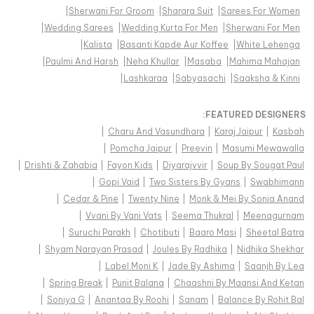
|
Sherwani For Groom
|
Sharara Suit
|
Sarees For Women
|
Wedding Sarees
|
Wedding Kurta For Men
|
Sherwani For Men
|
Kalista
|
Basanti Kapde Aur Koffee
|
White Lehenga
|
Paulmi And Harsh
|
Neha Khullar
|
Masaba
|
Mahima Mahajan
|
Lashkaraa
|
Sabyasachi
|
Saaksha & Kinni
FEATURED DESIGNERS:
|
Charu And Vasundhara
|
Karaj Jaipur
|
Kasbah
|
Pomcha Jaipur
|
Preevin
|
Masumi Mewawalla
|
Drishti & Zahabia
|
Fayon Kids
|
Diyarajvvir
|
Soup By Sougat Paul
|
Gopi Vaid
|
Two Sisters By Gyans
|
Swabhimann
|
Cedar & Pine
|
Twenty Nine
|
Monk & Mei By Sonia Anand
|
Vvani By Vani Vats
|
Seema Thukral
|
Meenagurnam
|
Suruchi Parakh
|
Chotibuti
|
Baaro Masi
|
Sheetal Batra
|
Shyam Narayan Prasad
|
Joules By Radhika
|
Nidhika Shekhar
|
Label Moni K
|
Jade By Ashima
|
Saanjh By Lea
|
Spring Break
|
Punit Balana
|
Chaashni By Maansi And Ketan
|
Soniya G
|
Anantaa By Roohi
|
Sanam
|
Balance By Rohit Bal