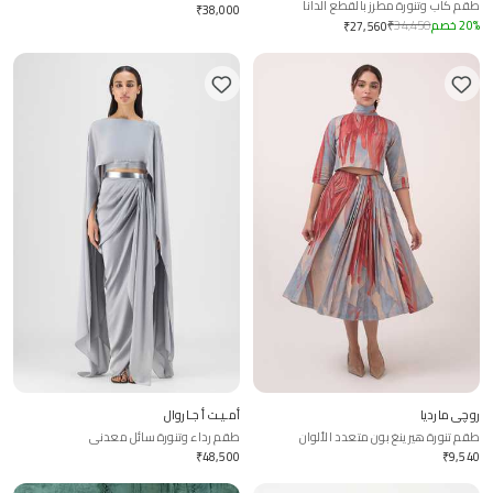
طقم كاب وتنورة مطرز بالقطع الدانا
ملفوفة
₹
38,000
%
20
خصم
34,450
₹
₹
27,560
روچي مارديا
أمـيـت أ جـاروال
طقم تنورة هيرينغ بون متعدد الألوان
طقم رداء وتنورة سائل معدني
₹
48,500
₹
9,540