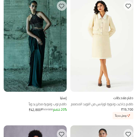
دفتر ملاحظات
إستيا
طقم جاكيت وتنورة لورانس من التويد المصمم
طقم توب وتنورة مطرز يدوياً
19,700
₹
%
20
خصم
53,500
₹
₹
42,800
وصل حديثاً