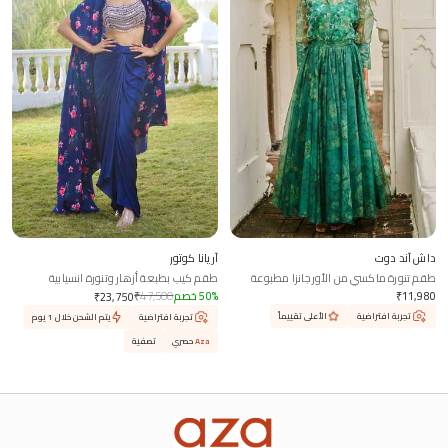
داش آند دوت
آريانا كوتور
طقم تنورة ماكسي من الأورجانزا مطبوعة
طقم كيب بطبعة أزهار وتنورة انسيابية
11,980
₹
%
50
خصم
47,500
₹
₹
23,750
تجربة افتراضية
الأعلى تقييماً
تجربة افتراضية
يتم الشحن خلال 1 يوم
Aza
حصري
تصفية