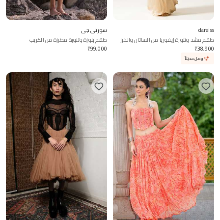
dareiss
سوريلي جي
طقم مشد وتنورة إيفوريا من الساتان والخرز
طقم بلوزة وتنورة مطرزة من الكريب
والدانتيل
₹
99,000
₹
38,900
وصل حديثاً