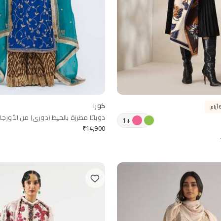
كورا
دوباتا مطرزة بالخيط (دوري) من الأورجانز
1
+
بنقش الزهور الدقيقة
₹
14,900