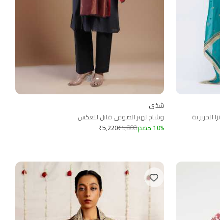
شذى
ا الحريرية
وشاح لهير الصوفي قابل للعكس
%
10
خصم
5,800
₹
₹
5,220