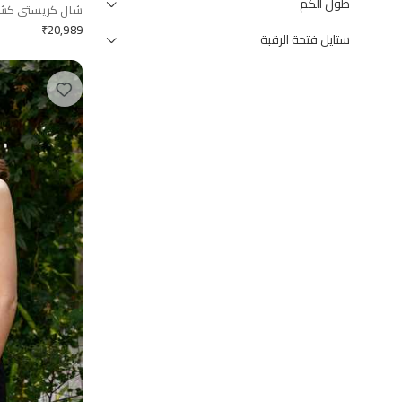
طول الكم
شال كريستي كشم
₹
20,989
ستايل فتحة الرقبة