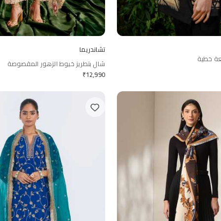
تشاندريما
عة خطية
شال بتطريز خيوط الزهور المقصوصة
₹
12,990