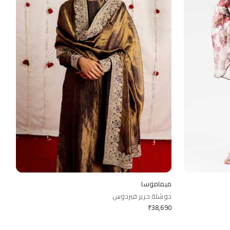
ميماموسا
دوشلة حرير فيردوس
₹
38,690