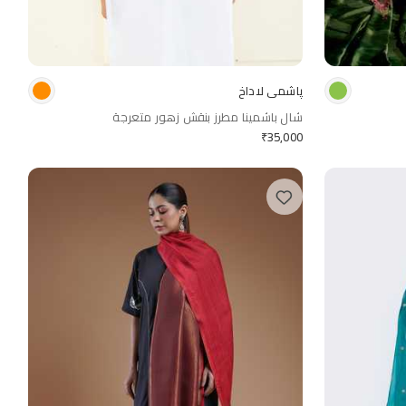
پاشمي لاداخ
شال باشمينا مطرز بنقش زهور متعرجة
₹
35,000