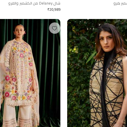
ير بفرو
شال Delaney من الكشمير والفرو
₹
20,989