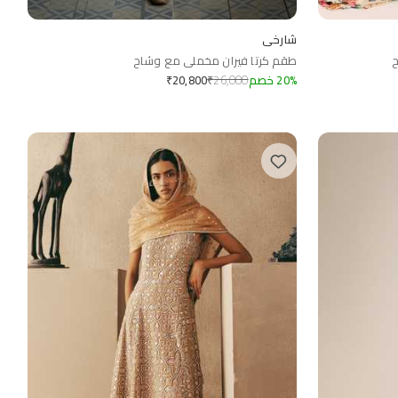
شارخي
ح
طقم كرتا فيران مخملي مع وشاح
%
20
خصم
26,000
₹
₹
20,800