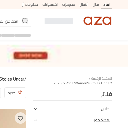
نساء
رجال
أطفال
مجوهرات
اكسسوارات
مطبوعات أزا
/price/women's Stoles Under د.إ2326
الصفحة الرئيسية
/
/price/women's Stoles Under د.إ2326
فلاتر
جديد
الجنس
المصمّمون