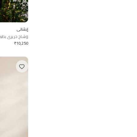
إيشاني
وشاح حريري بطب
₹
10,250