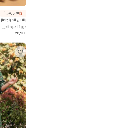
الأعلى تقييماً
بانتس آند باجاماز
دوباتا هيمانجي ا
₹
6,500