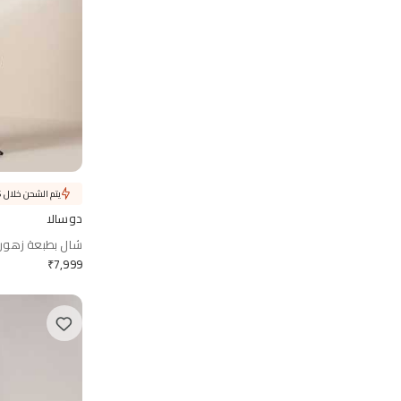
يتم الشحن خلال 6 أيام
دوسالا
شال بطبعة زهور
₹
7,999