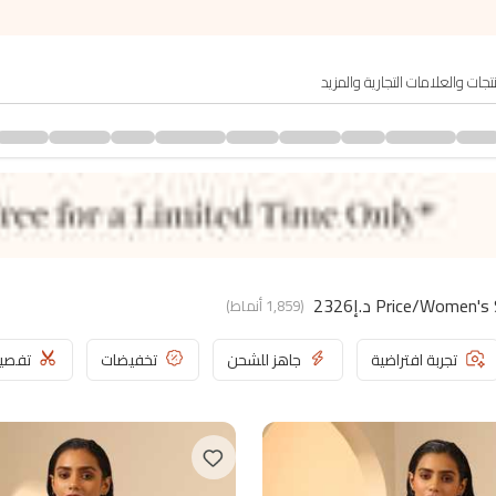
(
1,859
أنماط
)
تجربة افتراضية
جاهز للشحن
تخفيضات
تفصي