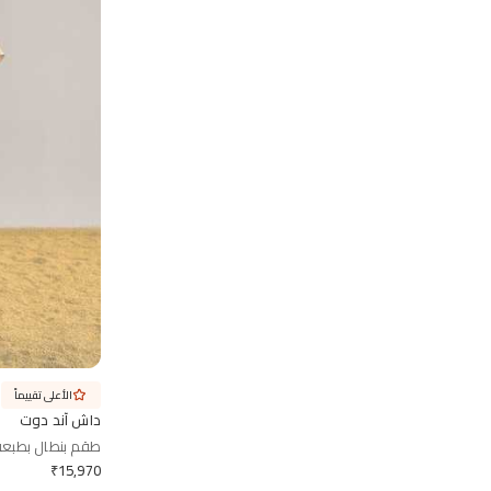
الأعلى تقييماً
داش آند دوت
طقم بنطال بطبعة
₹
15,970