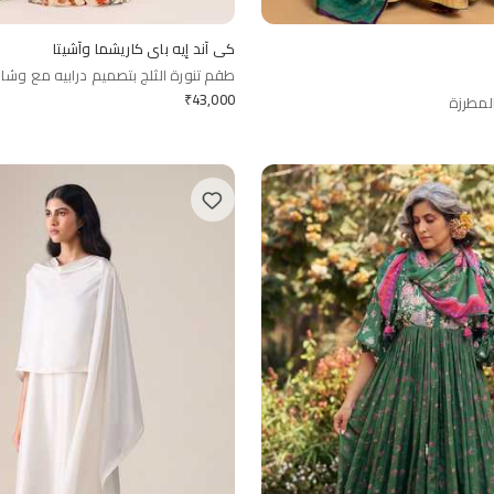
كي آند إيه باي كاريشما وآشيتا
طقم تنورة الثلج بتصميم درابيه مع وشا
₹
43,000
لمطرزة