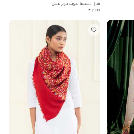
شال باشمينا صوف حرير مطرز
₹
9,999