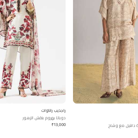
راجديب راناوات
دوباتا بهروم بنقش الزهور
₹
13,000
 دانتيل مع وشاح